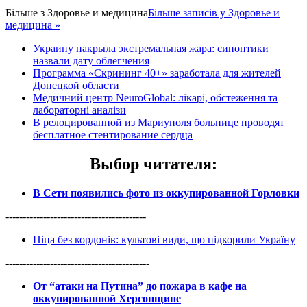
Більше з
Здоровье и медицина
Більше записів у Здоровье и
медицина »
Украину накрыла экстремальная жара: синоптики
назвали дату облегчения
Программа «Скрининг 40+» заработала для жителей
Донецкой области
Медичний центр NeuroGlobal: лікарі, обстеження та
лабораторні аналізи
В релоцированной из Мариуполя больнице проводят
бесплатное стентирование сердца
Выбор читателя
:
В Сети появились фото из оккупированной Горловки
-----------------------------------------
Піца без кордонів: культові види, що підкорили Україну
------------------------------------------
От “атаки на Путина” до пожара в кафе на
оккупированной Херсонщине