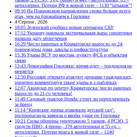
артиллерии. Потери РФ в живой силе – 1130 “штыков”!
09:10
На Покровском направлении снова больше всего
атак, чем на ближайшем к Горловке
4 Серпня , 2026
18:05
Зеленский одобрил новые операции СБУ
17:12
Украину накрыла экстремальная жара: синоптики
назвали дату облегчения
16:29
Число раненых в Краматорске выросло до 24:
повреждены дома, школы и инфраструктура
15:36
Удары ВСУ по мостам, пункту ФСБ и объектам
связи
13:43
Демография Горловки: время идет – тенденция не
меняется
12:50
Россияне открыто атакуют дронами гражданских,
цинично комментируя такие удары в z-пабликах
12:07
Авиаудар по центру Краматорска: число раненых
выросло до 21-го человека!
11:49
Садовый трактор Honda: стоит ли переплачивать
за бренд
11:14
“Киевские дроны атаковали детский сад”:
роспропаганда заявила о якобы ударе по Горловке
10:21
Силы обороны уничтожили 5 танков, 4 РСЗО, 5
средств ПВО, 4 броне-, 379 автотехники и 55 ед. –
артиллерии. Потери врага в живой силе – 1240