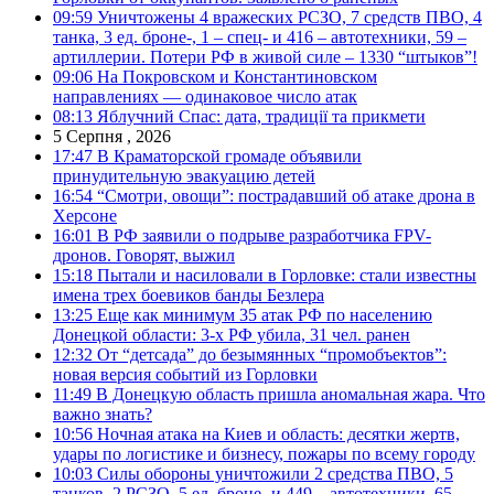
09:59
Уничтожены 4 вражеских РСЗО, 7 средств ПВО, 4
танка, 3 ед. броне-, 1 – спец- и 416 – автотехники, 59 –
артиллерии. Потери РФ в живой силе – 1330 “штыков”!
09:06
На Покровском и Константиновском
направлениях — одинаковое число атак
08:13
Яблучний Спас: дата, традиції та прикмети
5 Серпня , 2026
17:47
В Краматорской громаде объявили
принудительную эвакуацию детей
16:54
“Смотри, овощи”: пострадавший об атаке дрона в
Херсоне
16:01
В РФ заявили о подрыве разработчика FPV-
дронов. Говорят, выжил
15:18
Пытали и насиловали в Горловке: стали известны
имена трех боевиков банды Безлера
13:25
Еще как минимум 35 атак РФ по населению
Донецкой области: 3-х РФ убила, 31 чел. ранен
12:32
От “детсада” до безымянных “промобъектов”:
новая версия событий из Горловки
11:49
В Донецкую область пришла аномальная жара. Что
важно знать?
10:56
Ночная атака на Киев и область: десятки жертв,
удары по логистике и бизнесу, пожары по всему городу
10:03
Силы обороны уничтожили 2 средства ПВО, 5
танков, 2 РСЗО, 5 ед. броне- и 449 – автотехники, 65 –