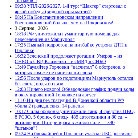
“штыков”!
09:38
УПЛ-2026/2027. 1-й тур: “Шахтер” стартовал с
яркой победы (видеообзоры матчей)
08:45
На Константиновском направлении
боестолкновений больше, чем на Покровском!
3 Серпня , 2026
18:18
РФ уничтожила гуманитарную помощь для
переселенцев из Мариуполя
17:25
Пьяный подросток на питбайке устроил ДТП в
Горловке
16:32
Зеленский продолжает ротации: Умеров – из
СНБО в СВР, Клименко – из МВД в СНБО
13:49
Гауляйтер Горловки “насчитал” 8 обстрелов, о
которых сам же не написал ни слова
12:56
После ударов по подстанциям Мариуполь остался
без света, воды и связи
12:03
Ничего нового! Обнародован график подачи воды
в оккупированной Горловке на август
11:10
Ни дня без трагедии! В Донецкой области РФ
убила 2 гражданских, 14 ранены
10:17
Силы обороны уничтожили танк, 4 средства ПВО,
8 РСЗО, 5 броне-, 6 спец-, 485 автотехники и 80 ед. –
артиллерии. Потери врага в живой силе – 1390
“штыков”!
09:24
На ближайшей к Горловке участке ЛБС россияне