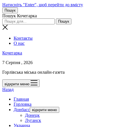
Натисніть "Enter", щоб перейти до вмісту
Пошук
Пошук Кочегарка
Контакты
О нас
Кочегарка
7 Серпня , 2026
Горлівська міська онлайн-газета
відкрити меню
Назад
Главная
Горловка
Донбасс
відкрити меню
Донецк
Луганск
Украина