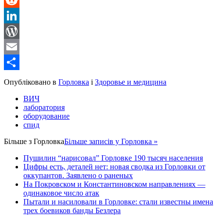
Reddit
LinkedIn
WordPress
Email
Share
Опубліковано в
Горловка
і
Здоровье и медицина
ВИЧ
лаборатория
оборудование
спид
Більше з
Горловка
Більше записів у Горловка »
Пушилин “нарисовал” Горловке 190 тысяч населения
Цифры есть, деталей нет: новая сводка из Горловки от
оккупантов. Заявлено о раненых
На Покровском и Константиновском направлениях —
одинаковое число атак
Пытали и насиловали в Горловке: стали известны имена
трех боевиков банды Безлера