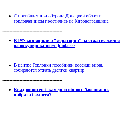
------------------------------------------
С погибшим при обороне Донецкой области
горловчанином простились на Кировоградщине
------------------------------------------
В РФ заговорили о “моратории” на отжатие жилья
на оккупированном Донбассе
------------------------------------------
В центре Горловки пособники россиян вновь
собираются отжать десятки квартир
------------------------------------------
Квадрокоптер із камерою нічного бачення: як
вибрати і купити?
------------------------------------------