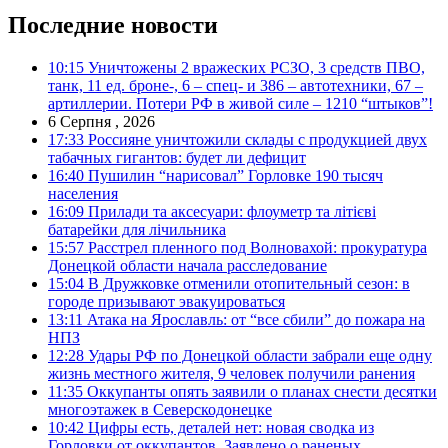
Последние новости
10:15
Уничтожены 2 вражеских РСЗО, 3 средств ПВО,
танк, 11 ед. броне-, 6 – спец- и 386 – автотехники, 67 –
артиллерии. Потери РФ в живой силе – 1210 “штыков”!
6 Серпня , 2026
17:33
Россияне уничтожили склады с продукцией двух
табачных гигантов: будет ли дефицит
16:40
Пушилин “нарисовал” Горловке 190 тысяч
населения
16:09
Прилади та аксесуари: флоуметр та літієві
батарейки для лічильника
15:57
Расстрел пленного под Волновахой: прокуратура
Донецкой области начала расследование
15:04
В Дружковке отменили отопительный сезон: в
городе призывают эвакуироваться
13:11
Атака на Ярославль: от “все сбили” до пожара на
НПЗ
12:28
Удары РФ по Донецкой области забрали еще одну
жизнь местного жителя, 9 человек получили ранения
11:35
Оккупанты опять заявили о планах снести десятки
многоэтажек в Северскодонецке
10:42
Цифры есть, деталей нет: новая сводка из
Горловки от оккупантов. Заявлено о раненых