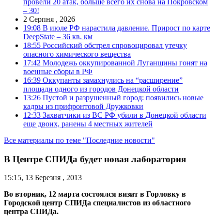
провели 20 атак, больше всего их снова на Покровском
– 30!
2 Серпня , 2026
19:08
В июле РФ нарастила давление. Прирост по карте
DeepState – 36 кв. км
18:55
Российский обстрел спровоцировал утечку
опасного химического вещества
17:42
Молодежь оккупированной Луганщины гонят на
военные сборы в РФ
16:39
Оккупанты замахнулись на “расширение”
площади одного из городов Донецкой области
13:26
Пустой и разрушенный город: появились новые
кадры из прифронтовой Дружковки
12:33
Захватчики из ВС РФ убили в Донецкой области
еще двоих, ранены 4 местных жителей
Все материалы по теме "Последние новости"
В Центре СПИДа будет новая лаборатория
15:15, 13 Березня , 2013
Во вторник, 12 марта состоялся визит в Горловку в
Городской центр СПИДа специалистов из областного
центра СПИДа.