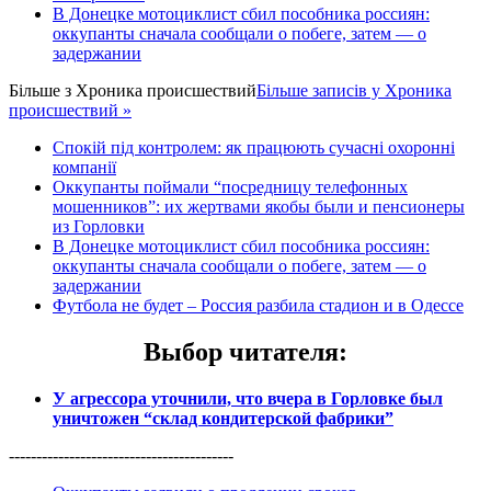
В Донецке мотоциклист сбил пособника россиян:
оккупанты сначала сообщали о побеге, затем — о
задержании
Більше з
Хроника происшествий
Більше записів у Хроника
происшествий »
Спокій під контролем: як працюють сучасні охоронні
компанії
Оккупанты поймали “посредницу телефонных
мошенников”: их жертвами якобы были и пенсионеры
из Горловки
В Донецке мотоциклист сбил пособника россиян:
оккупанты сначала сообщали о побеге, затем — о
задержании
Футбола не будет – Россия разбила стадион и в Одессе
Выбор читателя
:
У агрессора уточнили, что вчера в Горловке был
уничтожен “склад кондитерской фабрики”
-----------------------------------------