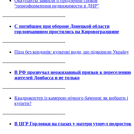
Оккупанты заявили о продлении сроков
“переоформления недвижимости в ДНР”
------------------------------------------
С погибшим при обороне Донецкой области
горловчанином простились на Кировоградщине
------------------------------------------
Піца без кордонів: культові види, що підкорили Україну
------------------------------------------
В РФ прозвучал неожиданный призыв к переселению
жителей Донбасса и не только
------------------------------------------
Квадрокоптер із камерою нічного бачення: як вибрати і
купити?
------------------------------------------
В ЦГР Горловки на глазах у матери утонул подросток
------------------------------------------