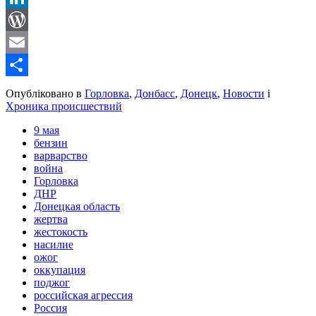
LinkedIn
WordPress
Email
Share
Опубліковано в
Горловка
,
Донбасс
,
Донецк
,
Новости
і
Хроника происшествий
9 мая
бензин
варварство
война
Горловка
ДНР
Донецкая область
жертва
жестокость
насилие
ожог
оккупация
поджог
российская агрессия
Россия