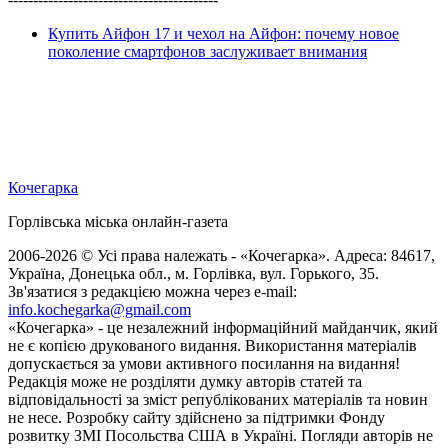
Купить Айфон 17 и чехол на Айфон: почему новое
поколение смартфонов заслуживает внимания
Кочегарка
Горлівська міська онлайн-газета
2006-2026 © Усі права належать - «Кочегарка». Адреса: 84617,
Україна, Донецька обл., м. Горлівка, вул. Горького, 35.
Зв'язатися з редакцією можна через e-mail:
info.kochegarka@gmail.com
«Кочегарка» - це незалежний інформаційний майданчик, який
не є копією друкованого видання. Використання матеріалів
допускається за умови активного посилання на видання!
Редакція може не розділяти думку авторів статей та
відповідальності за зміст републікованих матеріалів та новин
не несе. Розробку сайту здійснено за підтримки Фонду
розвитку ЗМІ Посольства США в Україні. Погляди авторів не