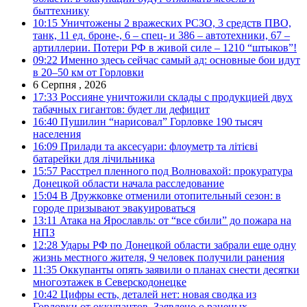
быттехнику
10:15
Уничтожены 2 вражеских РСЗО, 3 средств ПВО,
танк, 11 ед. броне-, 6 – спец- и 386 – автотехники, 67 –
артиллерии. Потери РФ в живой силе – 1210 “штыков”!
09:22
Именно здесь сейчас самый ад: основные бои идут
в 20–50 км от Горловки
6 Серпня , 2026
17:33
Россияне уничтожили склады с продукцией двух
табачных гигантов: будет ли дефицит
16:40
Пушилин “нарисовал” Горловке 190 тысяч
населения
16:09
Прилади та аксесуари: флоуметр та літієві
батарейки для лічильника
15:57
Расстрел пленного под Волновахой: прокуратура
Донецкой области начала расследование
15:04
В Дружковке отменили отопительный сезон: в
городе призывают эвакуироваться
13:11
Атака на Ярославль: от “все сбили” до пожара на
НПЗ
12:28
Удары РФ по Донецкой области забрали еще одну
жизнь местного жителя, 9 человек получили ранения
11:35
Оккупанты опять заявили о планах снести десятки
многоэтажек в Северскодонецке
10:42
Цифры есть, деталей нет: новая сводка из
Горловки от оккупантов. Заявлено о раненых