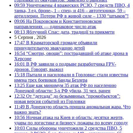
09:59
Уничтожены 4 вражеских РСЗО, 7 средств ПВО, 4
танка, 3 ед. броне-, 1 – спец- и 416 – автотехники, 59 –
артиллерии. Потери РФ в живой силе – 1330 “штыков”!
09:06
На Покровском и Константиновском
направлениях — одинаковое число атак
08:13
Яблучний Спас: дата, традиції та прикмети
5 Серпня , 2026
17:47
В Краматорской громаде объявили
принудительную эвакуацию детей
16:54
“Смотри, овощи”: пострадавший об атаке дрона в
Херсоне
16:01
В РФ заявили о подрыве разработчика FPV-
дронов. Говорят, выжил
15:18
Пытали и насиловали в Горловке: стали известны
имена трех боевиков банды Безлера
13:25
Еще как минимум 35 атак РФ по населению
Донецкой области: 3-х РФ убила, 31 чел. ранен
12:32
От “детсада” до безымянных “промобъектов”:
новая версия событий из Горловки
11:49
В Донецкую область пришла аномальная жара. Что
важно знать?
10:56
Ночная атака на Киев и область: десятки жертв,
удары по логистике и бизнесу, пожары по всему городу
10:03
Силы обороны уничтожили 2 средства ПВО, 5