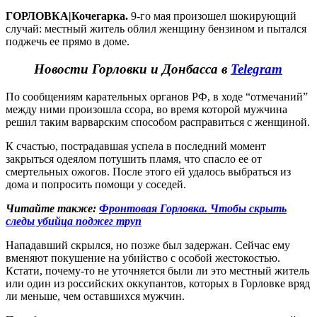
ГОРЛОВКА|Кочегарка.
9-го мая произошел шокирующий
случай: местный житель облил женщину бензином и пытался
поджечь ее прямо в доме.
Новости Горловки и Донбасса в
Telegram
По сообщениям карательных органов РФ, в ходе “отмечаний”
между ними произошла ссора, во время которой мужчина
решил таким варварским способом расправиться с женщиной.
К счастью, пострадавшая успела в последний момент
закрыться одеялом потушить пламя, что спасло ее от
смертельных ожогов. После этого ей удалось выбраться из
дома и попросить помощи у соседей.
Читайте также:
Фронтовая Горловка. Чтобы скрыть
следы убийца поджег труп
Нападавший скрылся, но позже был задержан. Сейчас ему
вменяют покушение на убийство с особой жестокостью.
Кстати, почему-то не уточняется были ли это местный житель
или один из российских оккупантов, которых в Горловке вряд
ли меньше, чем оставшихся мужчин.