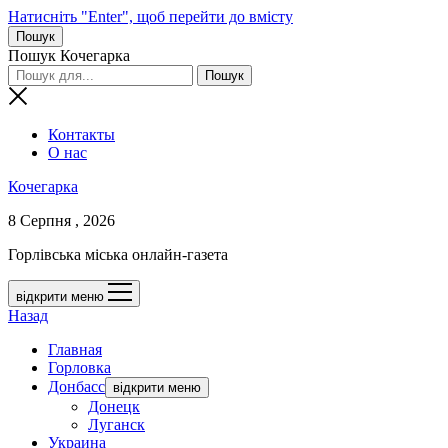
Натисніть "Enter", щоб перейти до вмісту
Пошук
Пошук Кочегарка
Контакты
О нас
Кочегарка
8 Серпня , 2026
Горлівська міська онлайн-газета
відкрити меню
Назад
Главная
Горловка
Донбасс
відкрити меню
Донецк
Луганск
Украина