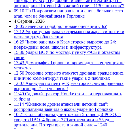
танков, 2 РСЗО, 5 ед. броне- и 449 – автотехники, 65 –
артиллерии. Потери РФ в живой силе – 1130 “штыков”!
09:10
На Покровском направлении снова больше всего
атак, чем на ближайшем к Горловке
4 Серпня , 2026
18:05
Зеленский одобрил новые операции СБУ
17:12
Украину накрыла экстремальная жара: синоптики
назвали дату облегчения
16:29
Число раненых в Краматорске выросло до 24:
повреждены дома, школы и инфраструктура
15:36
Удары ВСУ по мостам, пункту ФСБ и объектам
связи
13:43
Демография Горловки: время идет – тенденция не
меняется
12:50
Россияне открыто атакуют дронами гражданских,
цинично комментируя такие удары в z-пабликах
12:07
Авиаудар по центру Краматорска: число раненых
выросло до 21-го человека!
11:49
Садовый трактор Honda: стоит ли переплачивать
за бренд
11:14
“Киевские дроны атаковали детский сад”:
роспропаганда заявила о якобы ударе по Горловке
10:21
Силы обороны уничтожили 5 танков, 4 РСЗО, 5
средств ПВО, 4 броне-, 379 автотехники и 55 ед. –
артиллерии. Потери врага в живой силе – 1240