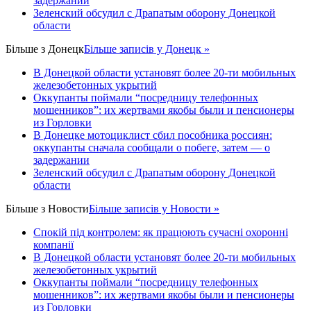
задержании
Зеленский обсудил с Драпатым оборону Донецкой
области
Більше з
Донецк
Більше записів у Донецк »
В Донецкой области установят более 20-ти мобильных
железобетонных укрытий
Оккупанты поймали “посредницу телефонных
мошенников”: их жертвами якобы были и пенсионеры
из Горловки
В Донецке мотоциклист сбил пособника россиян:
оккупанты сначала сообщали о побеге, затем — о
задержании
Зеленский обсудил с Драпатым оборону Донецкой
области
Більше з
Новости
Більше записів у Новости »
Спокій під контролем: як працюють сучасні охоронні
компанії
В Донецкой области установят более 20-ти мобильных
железобетонных укрытий
Оккупанты поймали “посредницу телефонных
мошенников”: их жертвами якобы были и пенсионеры
из Горловки