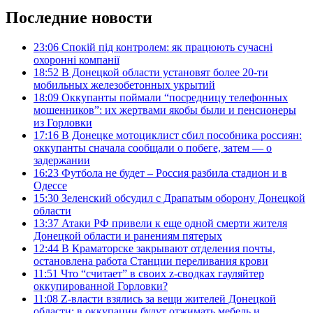
Последние новости
23:06
Спокій під контролем: як працюють сучасні
охоронні компанії
18:52
В Донецкой области установят более 20-ти
мобильных железобетонных укрытий
18:09
Оккупанты поймали “посредницу телефонных
мошенников”: их жертвами якобы были и пенсионеры
из Горловки
17:16
В Донецке мотоциклист сбил пособника россиян:
оккупанты сначала сообщали о побеге, затем — о
задержании
16:23
Футбола не будет – Россия разбила стадион и в
Одессе
15:30
Зеленский обсудил с Драпатым оборону Донецкой
области
13:37
Атаки РФ привели к еще одной смерти жителя
Донецкой области и ранениям пятерых
12:44
В Краматорске закрывают отделения почты,
остановлена работа Станции переливания крови
11:51
Что “считает” в своих z-сводках гауляйтер
оккупированной Горловки?
11:08
Z-власти взялись за вещи жителей Донецкой
области: в оккупации будут отжимать мебель и