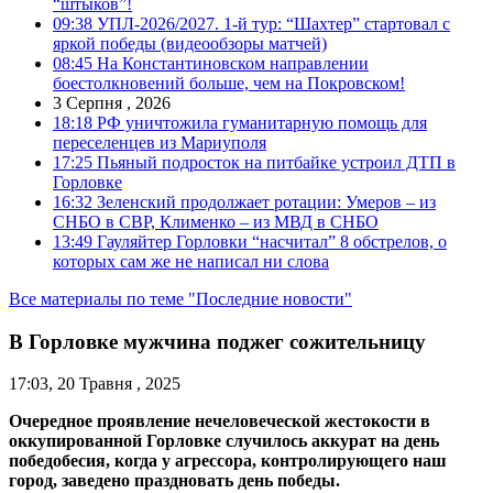
“штыков”!
09:38
УПЛ-2026/2027. 1-й тур: “Шахтер” стартовал с
яркой победы (видеообзоры матчей)
08:45
На Константиновском направлении
боестолкновений больше, чем на Покровском!
3 Серпня , 2026
18:18
РФ уничтожила гуманитарную помощь для
переселенцев из Мариуполя
17:25
Пьяный подросток на питбайке устроил ДТП в
Горловке
16:32
Зеленский продолжает ротации: Умеров – из
СНБО в СВР, Клименко – из МВД в СНБО
13:49
Гауляйтер Горловки “насчитал” 8 обстрелов, о
которых сам же не написал ни слова
Все материалы по теме "Последние новости"
В Горловке мужчина поджег сожительницу
17:03, 20 Травня , 2025
Очередное проявление нечеловеческой жестокости в
оккупированной Горловке случилось аккурат на день
победобесия, когда у агрессора, контролирующего наш
город, заведено праздновать день победы.