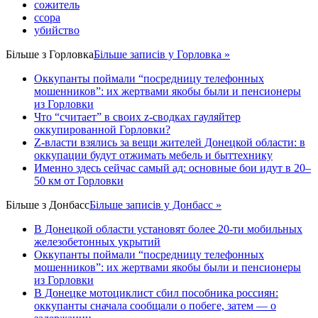
сожитель
ссора
убийство
Більше з
Горловка
Більше записів у Горловка »
Оккупанты поймали “посредницу телефонных
мошенников”: их жертвами якобы были и пенсионеры
из Горловки
Что “считает” в своих z-сводках гауляйтер
оккупированной Горловки?
Z-власти взялись за вещи жителей Донецкой области: в
оккупации будут отжимать мебель и быттехнику
Именно здесь сейчас самый ад: основные бои идут в 20–
50 км от Горловки
Більше з
Донбасс
Більше записів у Донбасс »
В Донецкой области установят более 20-ти мобильных
железобетонных укрытий
Оккупанты поймали “посредницу телефонных
мошенников”: их жертвами якобы были и пенсионеры
из Горловки
В Донецке мотоциклист сбил пособника россиян:
оккупанты сначала сообщали о побеге, затем — о