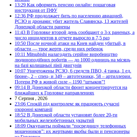
13:29
Как оформить пенсию онлайн: пошаговая
инструкция от ПФУ
12:36
РФ продолжает бить по населению авиацией,
РСЗО и дронами: убит житель Славянска, 13 жителей
Донецкой области ранены
11:43
В Горловке второй день сообщают о 3-х раненых, а
число инцидентов в отчете выросло в 7,5 раз
10:50
После ночной атаки на Киев найден убитый, в
области — трое жертв, среди них ребенок
10:11
Mitsubishi налагодить серійне виробництво
людиноподібних роботів — до 1000 одиниць на місяць
на базі колишньої лінії двигунів
10:07
Уничтожены РСЗО, 6 средств ПВО, 4 танка, 1 ед.
броне-, 2 – спец- и 349 – автотехники, 58 – артиллерии.
Потери РФ в живой силе – 1190 “штыков”!
09:14
В Донецкой области фронт концентрируется на
ближайших к Горловке направлениях
7 Серпня , 2026
23:06
Спокій під контролем: як працюють сучасні
охоронні компанії
18:52
В Донецкой области установят более 20-ти
мобильных железобетонных укрытий
18:09
Оккупанты поймали “посредницу телефонных
мошенников”: их жертвами якобы были и пенсионеры
из Горловки