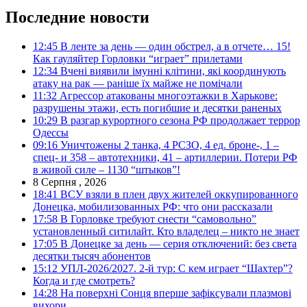
Последние новости
12:45
В ленте за день — один обстрел, а в отчете… 15!
Как гауляйтер Горловки “играет” прилетами
12:34
Вчені виявили імунні клітини, які координують
атаку на рак — раніше їх майже не помічали
11:32
Агрессор атакованы многоэтажки в Харькове:
разрушены этажи, есть погибшие и десятки раненых
10:29
В разгар курортного сезона РФ продолжает террор
Одессы
09:16
Уничтожены 2 танка, 4 РСЗО, 4 ед. броне-, 1 –
спец- и 358 – автотехники, 41 – артиллерии. Потери РФ
в живой силе – 1130 “штыков”!
8 Серпня , 2026
18:41
ВСУ взяли в плен двух жителей оккупированного
Донецка, мобилизованных РФ: что они рассказали
17:58
В Горловке требуют снести “самовольно”
установленный ситилайт. Кто владелец – никто не знает
17:05
В Донецке за день — серия отключений: без света
десятки тысяч абонентов
15:12
УПЛ-2026/2027. 2-й тур: С кем играет “Шахтер”?
Когда и где смотреть?
14:28
На поверхні Сонця вперше зафіксували плазмові
вихори