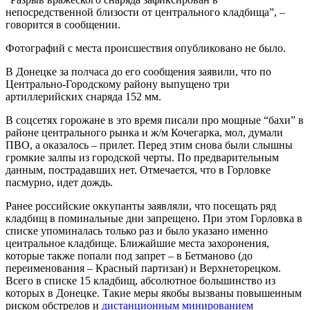
непосредственной близости от центрального кладбища”, –
говорится в сообщении.
Фотографий с места происшествия опубликовано не было.
В Донецке за полчаса до его сообщения заявили, что по
Центрально-Городскому району выпущено три
артиллерийских снаряда 152 мм.
В соцсетях горожане в это время писали про мощные “бахи” в
районе центрального рынка и ж/м Кочегарка, мол, думали
ПВО, а оказалось – прилет. Перед этим снова были слышны
громкие залпы из городской черты. По предварительным
данным, пострадавших нет. Отмечается, что в Горловке
пасмурно, идет дождь.
Ранее российские оккупанты заявляли, что посещать ряд
кладбищ в поминальные дни запрещено. При этом Горловка в
списке упоминалась только раз и было указано именно
центральное кладбище. Ближайшие места захоронения,
которые также попали под запрет – в Бетманово (до
переименования – Красный партизан) и Верхнеторецком.
Всего в списке 15 кладбищ, абсолютное большинство из
которых в Донецке. Такие меры якобы вызваны повышенным
риском обстрелов и
дистанционным минированием