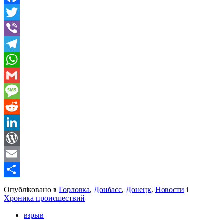
Facebook
Twitter
Viber
Telegram
WhatsApp
Gmail
Message
Reddit
LinkedIn
WordPress
Email
Share
Опубліковано в
Горловка
,
Донбасс
,
Донецк
,
Новости
і
Хроника происшествий
взрыв