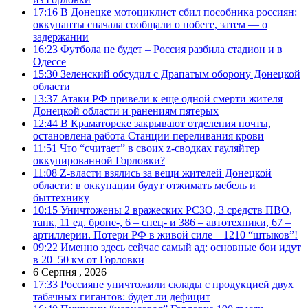
17:16
В Донецке мотоциклист сбил пособника россиян:
оккупанты сначала сообщали о побеге, затем — о
задержании
16:23
Футбола не будет – Россия разбила стадион и в
Одессе
15:30
Зеленский обсудил с Драпатым оборону Донецкой
области
13:37
Атаки РФ привели к еще одной смерти жителя
Донецкой области и ранениям пятерых
12:44
В Краматорске закрывают отделения почты,
остановлена работа Станции переливания крови
11:51
Что “считает” в своих z-сводках гауляйтер
оккупированной Горловки?
11:08
Z-власти взялись за вещи жителей Донецкой
области: в оккупации будут отжимать мебель и
быттехнику
10:15
Уничтожены 2 вражеских РСЗО, 3 средств ПВО,
танк, 11 ед. броне-, 6 – спец- и 386 – автотехники, 67 –
артиллерии. Потери РФ в живой силе – 1210 “штыков”!
09:22
Именно здесь сейчас самый ад: основные бои идут
в 20–50 км от Горловки
6 Серпня , 2026
17:33
Россияне уничтожили склады с продукцией двух
табачных гигантов: будет ли дефицит