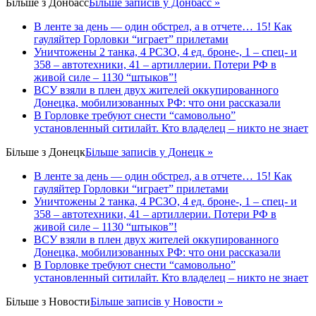
Більше з
Донбасс
Більше записів у Донбасс »
В ленте за день — один обстрел, а в отчете… 15! Как
гауляйтер Горловки “играет” прилетами
Уничтожены 2 танка, 4 РСЗО, 4 ед. броне-, 1 – спец- и
358 – автотехники, 41 – артиллерии. Потери РФ в
живой силе – 1130 “штыков”!
ВСУ взяли в плен двух жителей оккупированного
Донецка, мобилизованных РФ: что они рассказали
В Горловке требуют снести “самовольно”
установленный ситилайт. Кто владелец – никто не знает
Більше з
Донецк
Більше записів у Донецк »
В ленте за день — один обстрел, а в отчете… 15! Как
гауляйтер Горловки “играет” прилетами
Уничтожены 2 танка, 4 РСЗО, 4 ед. броне-, 1 – спец- и
358 – автотехники, 41 – артиллерии. Потери РФ в
живой силе – 1130 “штыков”!
ВСУ взяли в плен двух жителей оккупированного
Донецка, мобилизованных РФ: что они рассказали
В Горловке требуют снести “самовольно”
установленный ситилайт. Кто владелец – никто не знает
Більше з
Новости
Більше записів у Новости »