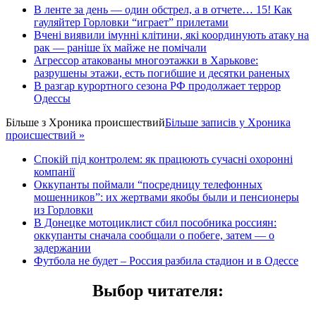
В ленте за день — один обстрел, а в отчете… 15! Как
гауляйтер Горловки “играет” прилетами
Вчені виявили імунні клітини, які координують атаку на
рак — раніше їх майже не помічали
Агрессор атакованы многоэтажки в Харькове:
разрушены этажи, есть погибшие и десятки раненых
В разгар курортного сезона РФ продолжает террор
Одессы
Більше з
Хроника происшествий
Більше записів у Хроника
происшествий »
Спокій під контролем: як працюють сучасні охоронні
компанії
Оккупанты поймали “посредницу телефонных
мошенников”: их жертвами якобы были и пенсионеры
из Горловки
В Донецке мотоциклист сбил пособника россиян:
оккупанты сначала сообщали о побеге, затем — о
задержании
Футбола не будет – Россия разбила стадион и в Одессе
Выбор читателя
: