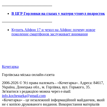
------------------------------------------
В ЦГР Горловки на глазах у матери утонул подросток
------------------------------------------
Купить Айфон 17 и чехол на Айфон: почему новое
поколение смартфонов заслуживает внимания
Кочегарка
Горлівська міська онлайн-газета
2006-2026 © Усі права належать - «Кочегарка». Адреса: 84617,
Україна, Донецька обл., м. Горлівка, вул. Горького, 35.
Зв'язатися з редакцією можна через e-mail:
info.kochegarka@gmail.com
«Кочегарка» - це незалежний інформаційний майданчик, який
не є копією друкованого видання. Використання матеріалів