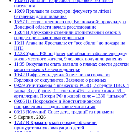
16:40
Пушилин “нарисовал” Горловке 190 тысяч
населения
16:09
Прилади та аксесуари: флоуметр та літієві
батарейки для лічильника
15:57
Расстрел пленного под Волновахой: прокуратура
Донецкой области начала расследование
15:04
В Дружковке отменили отопительный сезон: в
городе призывают эвакуироваться
13:11
Атака на Ярославль: от “все сбили” до пожара на
НПЗ
12:28
Удары РФ по Донецкой области забрали еще одну
жизнь местного жителя, 9 человек получили ранения
11:35
Оккупанты опять заявили о планах снести десятки
многоэтажек в Северскодонецке
10:42
Цифры есть, деталей нет: новая сводка из
Горловки от оккупантов. Заявлено о раненых
09:59
Уничтожены 4 вражеских РСЗО, 7 средств ПВО, 4
танка, 3 ед. броне-, 1 – спец- и 416 – автотехники, 59 –
артиллерии. Потери РФ в живой силе – 1330 “штыков”!
09:06
На Покровском и Константиновском
направлениях — одинаковое число атак
08:13
Яблучний Спас: дата, традиції та прикмети
5 Серпня , 2026
17:47
В Краматорской громаде объявили
принудительную эвакуацию детей