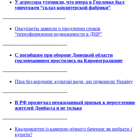
У агрессора уточнили, что вчера в Горловке был
уничтожен “склад кондитерской фабрики”
-----------------------------------------
Оккупанты заявили о продлении сроков
“переоформления недвижимости в ДНР”
------------------------------------------
С погибшим при обороне Донецкой области
горловчанином простились на Кировоградщине
------------------------------------------
Піца без кордонів: культові види, що підкорили Україну
------------------------------------------
В РФ прозвучал неожиданный призыв к переселению
жителей Донбасса и не только
------------------------------------------
Квадрокоптер із камерою нічного бачення: як вибрати і
купити?