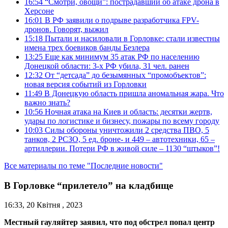
16:54
“Смотри, овощи”: пострадавший об атаке дрона в
Херсоне
16:01
В РФ заявили о подрыве разработчика FPV-
дронов. Говорят, выжил
15:18
Пытали и насиловали в Горловке: стали известны
имена трех боевиков банды Безлера
13:25
Еще как минимум 35 атак РФ по населению
Донецкой области: 3-х РФ убила, 31 чел. ранен
12:32
От “детсада” до безымянных “промобъектов”:
новая версия событий из Горловки
11:49
В Донецкую область пришла аномальная жара. Что
важно знать?
10:56
Ночная атака на Киев и область: десятки жертв,
удары по логистике и бизнесу, пожары по всему городу
10:03
Силы обороны уничтожили 2 средства ПВО, 5
танков, 2 РСЗО, 5 ед. броне- и 449 – автотехники, 65 –
артиллерии. Потери РФ в живой силе – 1130 “штыков”!
Все материалы по теме "Последние новости"
В Горловке “прилетело” на кладбище
16:33, 20 Квітня , 2023
Местный гауляйтер заявил, что под обстрел попал центр