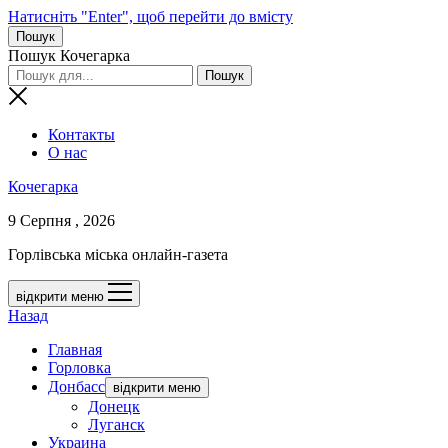
Натисніть "Enter", щоб перейти до вмісту
Пошук
Пошук Кочегарка
Контакты
О нас
Кочегарка
9 Серпня , 2026
Горлівська міська онлайн-газета
відкрити меню
Назад
Главная
Горловка
Донбасс
відкрити меню
Донецк
Луганск
Украина