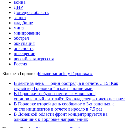
война
ДНР
Донецкая область
запрет
кладбище
мина
минирование
обстрел
оккупация
опасность
посещение
российская агрессия
Россия
Більше з
Горловка
Більше записів у Горловка »
В ленте за день — один обстрел, а в отчете… 15! Как
гауляйтер Горловки “играет” прилетами
В Горловке требуют снести “самовольно”
установленный ситилайт. Кто владелец – никто не знает
В Горловке второй день сообщают о 3-х раненых, а
число инцидентов в отчете выросло в 7,5 раз
В Донецкой области фронт концентрируется на
ближайших к Горловке направлениях