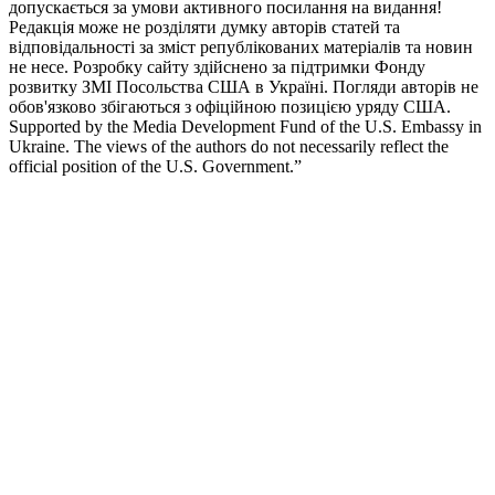
допускається за умови активного посилання на видання!
Редакція може не розділяти думку авторів статей та
відповідальності за зміст републікованих матеріалів та новин
не несе. Розробку сайту здійснено за підтримки Фонду
розвитку ЗМІ Посольства США в Україні. Погляди авторів не
обов'язково збігаються з офіційною позицією уряду США.
Supported by the Media Development Fund of the U.S. Embassy in
Ukraine. The views of the authors do not necessarily reflect the
official position of the U.S. Government.”