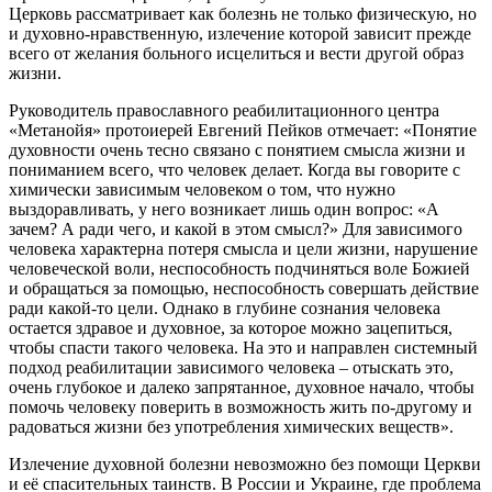
Церковь рассматривает как болезнь не только физическую, но
и духовно-нравственную, излечение которой зависит прежде
всего от желания больного исцелиться и вести другой образ
жизни.
Руководитель православного реабилитационного центра
«Метанойя» протоиерей Евгений Пейков отмечает: «Понятие
духовности очень тесно связано с понятием смысла жизни и
пониманием всего, что человек делает. Когда вы говорите с
химически зависимым человеком о том, что нужно
выздоравливать, у него возникает лишь один вопрос: «А
зачем? А ради чего, и какой в этом смысл?» Для зависимого
человека характерна потеря смысла и цели жизни, нарушение
человеческой воли, неспособность подчиняться воле Божией
и обращаться за помощью, неспособность совершать действие
ради какой-то цели. Однако в глубине сознания человека
остается здравое и духовное, за которое можно зацепиться,
чтобы спасти такого человека. На это и направлен системный
подход реабилитации зависимого человека – отыскать это,
очень глубокое и далеко запрятанное, духовное начало, чтобы
помочь человеку поверить в возможность жить по-другому и
радоваться жизни без употребления химических веществ».
Излечение духовной болезни невозможно без помощи Церкви
и её спасительных таинств. В России и Украине, где проблема