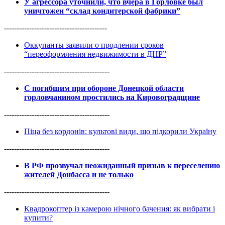
У агрессора уточнили, что вчера в Горловке был
уничтожен “склад кондитерской фабрики”
-----------------------------------------
Оккупанты заявили о продлении сроков
“переоформления недвижимости в ДНР”
------------------------------------------
С погибшим при обороне Донецкой области
горловчанином простились на Кировоградщине
------------------------------------------
Піца без кордонів: культові види, що підкорили Україну
------------------------------------------
В РФ прозвучал неожиданный призыв к переселению
жителей Донбасса и не только
------------------------------------------
Квадрокоптер із камерою нічного бачення: як вибрати і
купити?