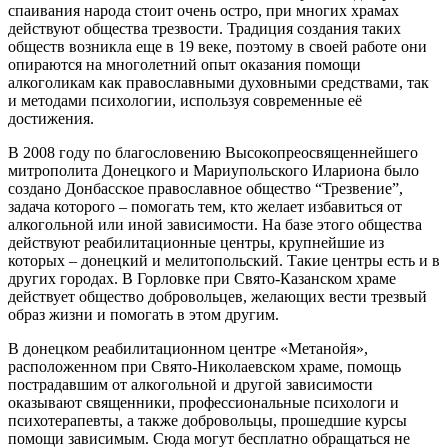
спаивания народа стоит очень остро, при многих храмах
действуют общества трезвости. Традиция создания таких
обществ возникла еще в 19 веке, поэтому в своей работе они
опираются на многолетний опыт оказания помощи
алкоголикам как православными духовными средствами, так
и методами психологии, используя современные её
достижения.
В 2008 году по благословению Высокопреосвященнейшего
митрополита Донецкого и Мариупольского Илариона было
создано Донбасское православное общество “Трезвение”,
задача которого – помогать тем, кто желает избавиться от
алкогольной или иной зависимости. На базе этого общества
действуют реабилитационные центры, крупнейшие из
которых – донецкий и мелитопольский. Такие центры есть и в
других городах. В Горловке при Свято-Казанском храме
действует общество добровольцев, желающих вести трезвый
образ жизни и помогать в этом другим.
В донецком реабилитационном центре «Метанойя»,
расположенном при Свято-Николаевском храме, помощь
пострадавшим от алкогольной и другой зависимости
оказывают священники, профессиональные психологи и
психотерапевты, а также добровольцы, прошедшие курсы
помощи зависимым. Сюда могут бесплатно обращаться не