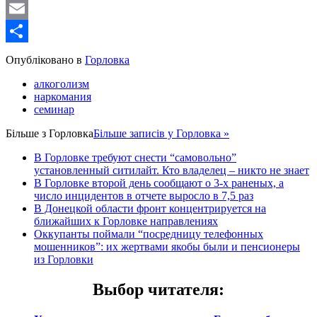
WordPress
Email
Share
Опубліковано в
Горловка
алкоголизм
наркомания
семинар
Більше з
Горловка
Більше записів у Горловка »
В Горловке требуют снести “самовольно”
установленный ситилайт. Кто владелец – никто не знает
В Горловке второй день сообщают о 3-х раненых, а
число инцидентов в отчете выросло в 7,5 раз
В Донецкой области фронт концентрируется на
ближайших к Горловке направлениях
Оккупанты поймали “посредницу телефонных
мошенников”: их жертвами якобы были и пенсионеры
из Горловки
Выбор читателя
: