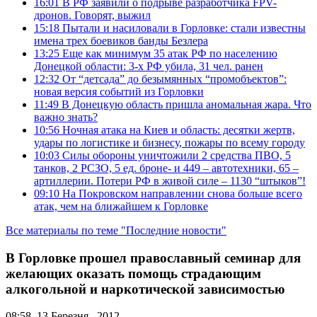
16:01
В РФ заявили о подрыве разработчика FPV-
дронов. Говорят, выжил
15:18
Пытали и насиловали в Горловке: стали известны
имена трех боевиков банды Безлера
13:25
Еще как минимум 35 атак РФ по населению
Донецкой области: 3-х РФ убила, 31 чел. ранен
12:32
От “детсада” до безымянных “промобъектов”:
новая версия событий из Горловки
11:49
В Донецкую область пришла аномальная жара. Что
важно знать?
10:56
Ночная атака на Киев и область: десятки жертв,
удары по логистике и бизнесу, пожары по всему городу
10:03
Силы обороны уничтожили 2 средства ПВО, 5
танков, 2 РСЗО, 5 ед. броне- и 449 – автотехники, 65 –
артиллерии. Потери РФ в живой силе – 1130 “штыков”!
09:10
На Покровском направлении снова больше всего
атак, чем на ближайшем к Горловке
Все материалы по теме "Последние новости"
В Горловке прошел православный семинар для
желающих оказать помощь страдающим
алкогольной и наркотической зависимостью
08:58, 13 Березня , 2012