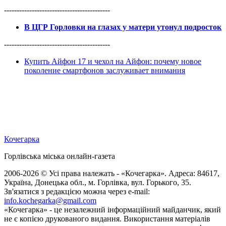
------------------------------------------
В ЦГР Горловки на глазах у матери утонул подросток
------------------------------------------
Купить Айфон 17 и чехол на Айфон: почему новое
поколение смартфонов заслуживает внимания
Кочегарка
Горлівська міська онлайн-газета
2006-2026 © Усі права належать - «Кочегарка». Адреса: 84617,
Україна, Донецька обл., м. Горлівка, вул. Горького, 35.
Зв'язатися з редакцією можна через e-mail:
info.kochegarka@gmail.com
«Кочегарка» - це незалежний інформаційний майданчик, який
не є копією друкованого видання. Використання матеріалів