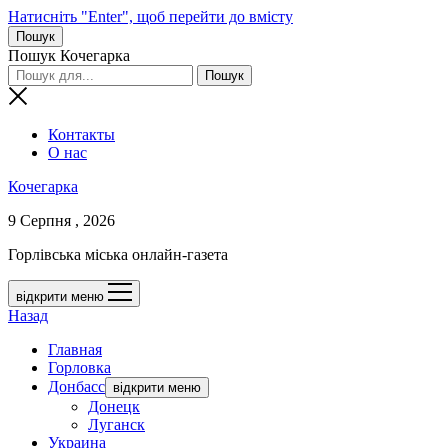
Натисніть "Enter", щоб перейти до вмісту
Пошук
Пошук Кочегарка
Контакты
О нас
Кочегарка
9 Серпня , 2026
Горлівська міська онлайн-газета
відкрити меню
Назад
Главная
Горловка
Донбасс
відкрити меню
Донецк
Луганск
Украина