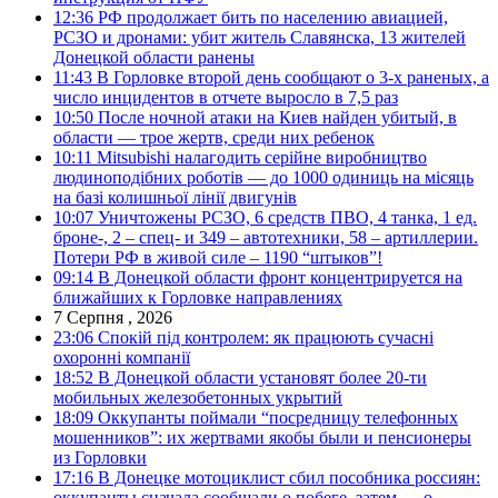
12:36
РФ продолжает бить по населению авиацией,
РСЗО и дронами: убит житель Славянска, 13 жителей
Донецкой области ранены
11:43
В Горловке второй день сообщают о 3-х раненых, а
число инцидентов в отчете выросло в 7,5 раз
10:50
После ночной атаки на Киев найден убитый, в
области — трое жертв, среди них ребенок
10:11
Mitsubishi налагодить серійне виробництво
людиноподібних роботів — до 1000 одиниць на місяць
на базі колишньої лінії двигунів
10:07
Уничтожены РСЗО, 6 средств ПВО, 4 танка, 1 ед.
броне-, 2 – спец- и 349 – автотехники, 58 – артиллерии.
Потери РФ в живой силе – 1190 “штыков”!
09:14
В Донецкой области фронт концентрируется на
ближайших к Горловке направлениях
7 Серпня , 2026
23:06
Спокій під контролем: як працюють сучасні
охоронні компанії
18:52
В Донецкой области установят более 20-ти
мобильных железобетонных укрытий
18:09
Оккупанты поймали “посредницу телефонных
мошенников”: их жертвами якобы были и пенсионеры
из Горловки
17:16
В Донецке мотоциклист сбил пособника россиян:
оккупанты сначала сообщали о побеге, затем — о