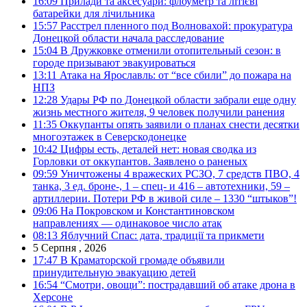
16:09
Прилади та аксесуари: флоуметр та літієві
батарейки для лічильника
15:57
Расстрел пленного под Волновахой: прокуратура
Донецкой области начала расследование
15:04
В Дружковке отменили отопительный сезон: в
городе призывают эвакуироваться
13:11
Атака на Ярославль: от “все сбили” до пожара на
НПЗ
12:28
Удары РФ по Донецкой области забрали еще одну
жизнь местного жителя, 9 человек получили ранения
11:35
Оккупанты опять заявили о планах снести десятки
многоэтажек в Северскодонецке
10:42
Цифры есть, деталей нет: новая сводка из
Горловки от оккупантов. Заявлено о раненых
09:59
Уничтожены 4 вражеских РСЗО, 7 средств ПВО, 4
танка, 3 ед. броне-, 1 – спец- и 416 – автотехники, 59 –
артиллерии. Потери РФ в живой силе – 1330 “штыков”!
09:06
На Покровском и Константиновском
направлениях — одинаковое число атак
08:13
Яблучний Спас: дата, традиції та прикмети
5 Серпня , 2026
17:47
В Краматорской громаде объявили
принудительную эвакуацию детей
16:54
“Смотри, овощи”: пострадавший об атаке дрона в
Херсоне