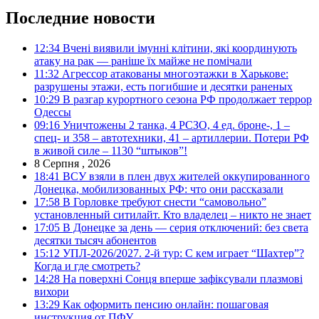
Последние новости
12:34
Вчені виявили імунні клітини, які координують
атаку на рак — раніше їх майже не помічали
11:32
Агрессор атакованы многоэтажки в Харькове:
разрушены этажи, есть погибшие и десятки раненых
10:29
В разгар курортного сезона РФ продолжает террор
Одессы
09:16
Уничтожены 2 танка, 4 РСЗО, 4 ед. броне-, 1 –
спец- и 358 – автотехники, 41 – артиллерии. Потери РФ
в живой силе – 1130 “штыков”!
8 Серпня , 2026
18:41
ВСУ взяли в плен двух жителей оккупированного
Донецка, мобилизованных РФ: что они рассказали
17:58
В Горловке требуют снести “самовольно”
установленный ситилайт. Кто владелец – никто не знает
17:05
В Донецке за день — серия отключений: без света
десятки тысяч абонентов
15:12
УПЛ-2026/2027. 2-й тур: С кем играет “Шахтер”?
Когда и где смотреть?
14:28
На поверхні Сонця вперше зафіксували плазмові
вихори
13:29
Как оформить пенсию онлайн: пошаговая
инструкция от ПФУ