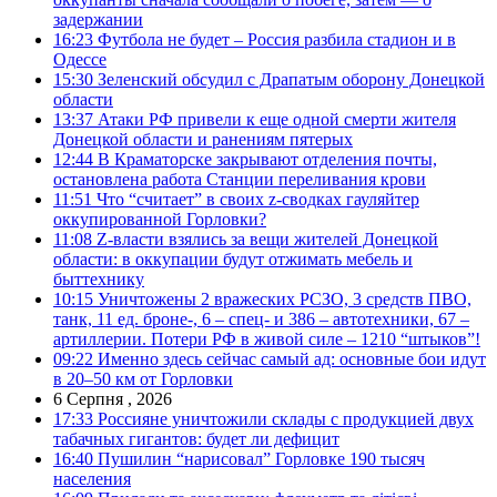
задержании
16:23
Футбола не будет – Россия разбила стадион и в
Одессе
15:30
Зеленский обсудил с Драпатым оборону Донецкой
области
13:37
Атаки РФ привели к еще одной смерти жителя
Донецкой области и ранениям пятерых
12:44
В Краматорске закрывают отделения почты,
остановлена работа Станции переливания крови
11:51
Что “считает” в своих z-сводках гауляйтер
оккупированной Горловки?
11:08
Z-власти взялись за вещи жителей Донецкой
области: в оккупации будут отжимать мебель и
быттехнику
10:15
Уничтожены 2 вражеских РСЗО, 3 средств ПВО,
танк, 11 ед. броне-, 6 – спец- и 386 – автотехники, 67 –
артиллерии. Потери РФ в живой силе – 1210 “штыков”!
09:22
Именно здесь сейчас самый ад: основные бои идут
в 20–50 км от Горловки
6 Серпня , 2026
17:33
Россияне уничтожили склады с продукцией двух
табачных гигантов: будет ли дефицит
16:40
Пушилин “нарисовал” Горловке 190 тысяч
населения