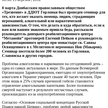
8 марта Донбасским православным обществом
«Трезвение» в ДДЮТ Горловки был проведен семинар для
тех, кто желает оказать помощь людям, страдающим
игроманией, алкогольной или наркотической
зависимостью. О том, что делать и куда обратиться, если к
вам или вашим знакомым пришла беда, рассказали
руководитель донецкого реабилитационного центра
“Метанойя” протоиерей Евгений Пейков и руководитель
реабилитационного центра при монастыре св. Саввы
Освященного в г. Мелитополе иеромонах Иов (Макаров).
Семинар посетили более 200 человек из Горловки,
Славянска и других городов.
Проблема алкоголизма и наркомании на сегодняшний день –
одна из самых актуальных в мире. По данным Всемирной
Организации Здравоохранения, ежегодно от злоупотребления
алкоголем в Украине умирает свыше 40 тысяч человек. При
этом лишь в 25% случаев причиной гибели становится
отравление алкогольными напитками. Более половины
смертей наступает в результате несчастных случаев,
произошедших из-за злоупотребления спиртным.
Согласно «Основам социальной концепции Русской
Православной Церкви», проблему любой зависимости