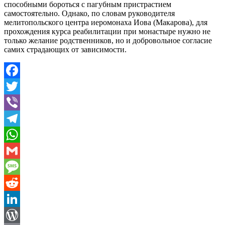
способными бороться с пагубным пристрастием
самостоятельно. Однако, по словам руководителя
мелитопольского центра иеромонаха Иова (Макарова), для
прохождения курса реабилитации при монастыре нужно не
только желание родственников, но и добровольное согласие
самих страдающих от зависимости.
Facebook
Twitter
Viber
Telegram
WhatsApp
Gmail
Message
Reddit
LinkedIn