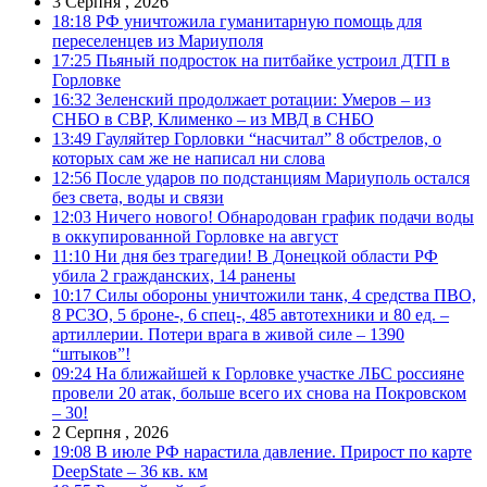
3 Серпня , 2026
18:18
РФ уничтожила гуманитарную помощь для
переселенцев из Мариуполя
17:25
Пьяный подросток на питбайке устроил ДТП в
Горловке
16:32
Зеленский продолжает ротации: Умеров – из
СНБО в СВР, Клименко – из МВД в СНБО
13:49
Гауляйтер Горловки “насчитал” 8 обстрелов, о
которых сам же не написал ни слова
12:56
После ударов по подстанциям Мариуполь остался
без света, воды и связи
12:03
Ничего нового! Обнародован график подачи воды
в оккупированной Горловке на август
11:10
Ни дня без трагедии! В Донецкой области РФ
убила 2 гражданских, 14 ранены
10:17
Силы обороны уничтожили танк, 4 средства ПВО,
8 РСЗО, 5 броне-, 6 спец-, 485 автотехники и 80 ед. –
артиллерии. Потери врага в живой силе – 1390
“штыков”!
09:24
На ближайшей к Горловке участке ЛБС россияне
провели 20 атак, больше всего их снова на Покровском
– 30!
2 Серпня , 2026
19:08
В июле РФ нарастила давление. Прирост по карте
DeepState – 36 кв. км