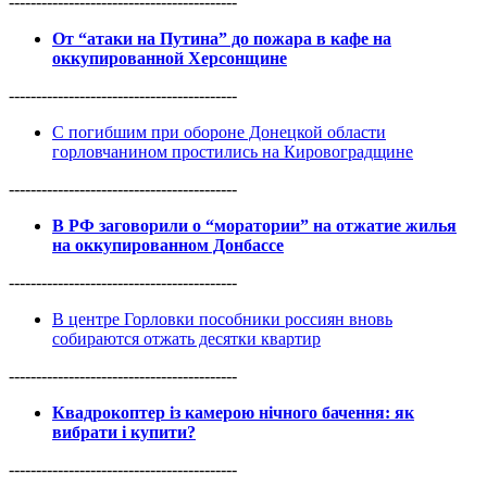
------------------------------------------
От “атаки на Путина” до пожара в кафе на
оккупированной Херсонщине
------------------------------------------
С погибшим при обороне Донецкой области
горловчанином простились на Кировоградщине
------------------------------------------
В РФ заговорили о “моратории” на отжатие жилья
на оккупированном Донбассе
------------------------------------------
В центре Горловки пособники россиян вновь
собираются отжать десятки квартир
------------------------------------------
Квадрокоптер із камерою нічного бачення: як
вибрати і купити?
------------------------------------------