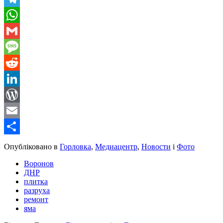
Telegram
WhatsApp
Gmail
Message
Reddit
LinkedIn
WordPress
Email
Share
Опубліковано в
Горловка
,
Медиацентр
,
Новости
і
Фото
Воронов
ДНР
плитка
разруха
ремонт
яма