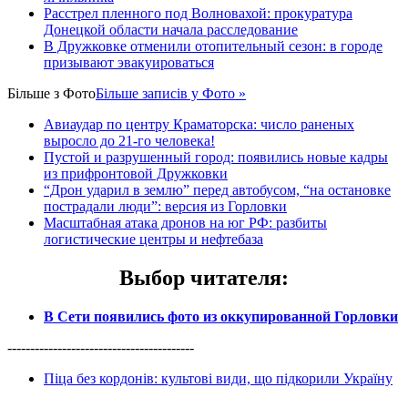
Расстрел пленного под Волновахой: прокуратура
Донецкой области начала расследование
В Дружковке отменили отопительный сезон: в городе
призывают эвакуироваться
Більше з
Фото
Більше записів у Фото »
Авиаудар по центру Краматорска: число раненых
выросло до 21-го человека!
Пустой и разрушенный город: появились новые кадры
из прифронтовой Дружковки
“Дрон ударил в землю” перед автобусом, “на остановке
пострадали люди”: версия из Горловки
Масштабная атака дронов на юг РФ: разбиты
логистические центры и нефтебаза
Выбор читателя
:
В Сети появились фото из оккупированной Горловки
-----------------------------------------
Піца без кордонів: культові види, що підкорили Україну