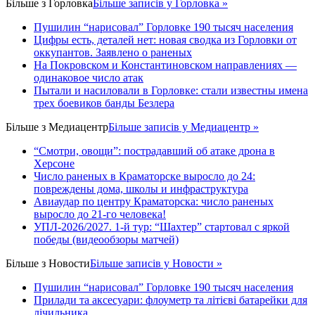
Більше з
Горловка
Більше записів у Горловка »
Пушилин “нарисовал” Горловке 190 тысяч населения
Цифры есть, деталей нет: новая сводка из Горловки от
оккупантов. Заявлено о раненых
На Покровском и Константиновском направлениях —
одинаковое число атак
Пытали и насиловали в Горловке: стали известны имена
трех боевиков банды Безлера
Більше з
Медиацентр
Більше записів у Медиацентр »
“Смотри, овощи”: пострадавший об атаке дрона в
Херсоне
Число раненых в Краматорске выросло до 24:
повреждены дома, школы и инфраструктура
Авиаудар по центру Краматорска: число раненых
выросло до 21-го человека!
УПЛ-2026/2027. 1-й тур: “Шахтер” стартовал с яркой
победы (видеообзоры матчей)
Більше з
Новости
Більше записів у Новости »
Пушилин “нарисовал” Горловке 190 тысяч населения
Прилади та аксесуари: флоуметр та літієві батарейки для
лічильника