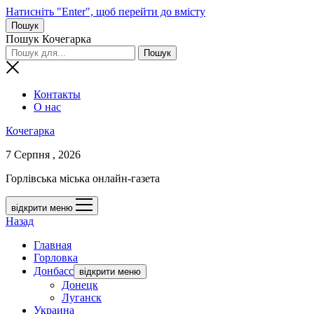
Натисніть "Enter", щоб перейти до вмісту
Пошук
Пошук Кочегарка
Контакты
О нас
Кочегарка
7 Серпня , 2026
Горлівська міська онлайн-газета
відкрити меню
Назад
Главная
Горловка
Донбасс
відкрити меню
Донецк
Луганск
Украина