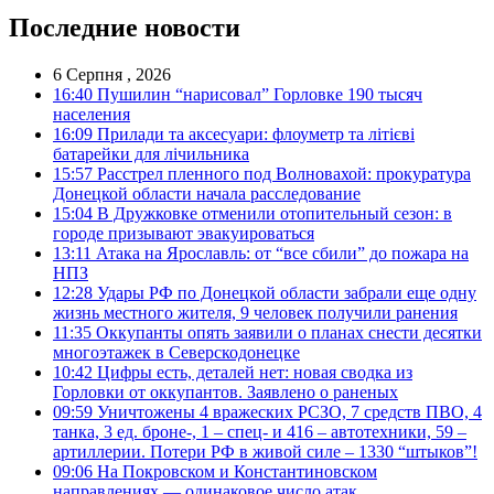
Последние новости
6 Серпня , 2026
16:40
Пушилин “нарисовал” Горловке 190 тысяч
населения
16:09
Прилади та аксесуари: флоуметр та літієві
батарейки для лічильника
15:57
Расстрел пленного под Волновахой: прокуратура
Донецкой области начала расследование
15:04
В Дружковке отменили отопительный сезон: в
городе призывают эвакуироваться
13:11
Атака на Ярославль: от “все сбили” до пожара на
НПЗ
12:28
Удары РФ по Донецкой области забрали еще одну
жизнь местного жителя, 9 человек получили ранения
11:35
Оккупанты опять заявили о планах снести десятки
многоэтажек в Северскодонецке
10:42
Цифры есть, деталей нет: новая сводка из
Горловки от оккупантов. Заявлено о раненых
09:59
Уничтожены 4 вражеских РСЗО, 7 средств ПВО, 4
танка, 3 ед. броне-, 1 – спец- и 416 – автотехники, 59 –
артиллерии. Потери РФ в живой силе – 1330 “штыков”!
09:06
На Покровском и Константиновском
направлениях — одинаковое число атак