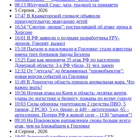
08:13
Яблучний Спас: дата, традиції та прикмети
5 Серпня , 2026
17:47
В Краматорской громаде объявили
принудительную эвакуацию детей
16:54
“Смотри, овощи”: пострадавший об атаке дрона в
Херсоне
16:01
В РФ заявили о подрыве разработчика FPV-
дронов. Говорят, выжил
15:18
Пытали и насиловали в Горловке: стали известны
имена трех боевиков банды Безлера
13:25
Еще как минимум 35 атак РФ по населению
Донецкой области: 3-х РФ убила, 31 чел. ранен
12:32
От “детсада” до безымянных “промобъектов”:
новая версия событий из Горловки
11:49
В Донецкую область пришла аномальная жара. Что
важно знать?
10:56
Ночная атака на Киев и область: десятки жертв,
удары по логистике и бизнесу, пожары по всему городу
10:03
Силы обороны уничтожили 2 средства ПВО, 5
танков, 2 РСЗО, 5 ед. броне- и 449 – автотехники, 65 –
артиллерии. Потери РФ в живой силе – 1130 “штыков”!
09:10
На Покровском направлении снова больше всего
атак, чем на ближайшем к Горловке
4 Серпня , 2026
18:05
Зеленский одобрил новые операции СБУ