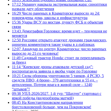
17:12
Украину накрыла экстремальная жара: синоптики
назвали дату облегчения
16:29
Число раненых в Краматорске выросло до 24:
повреждены дома, школы и инфраструктура
15:36
Удары ВСУ по мостам, пункту ФСБ и объектам
связи
13:43
Демография Горловки: время идет – тенденция не
меняется
12:50
Россияне открыто атакуют дронами гражданских,
цинично комментируя такие удары в z-пабликах
12:07
Авиаудар по центру Краматорска: число раненых
выросло до 21-го человека!
11:49
Садовый трактор Honda: стоит ли переплачивать
за бренд
11:14
“Киевские дроны атаковали детский сад”:
роспропаганда заявила о якобы ударе по Горловке
10:21
Силы обороны уничтожили 5 танков, 4 РСЗО, 5
средств ПВО, 4 броне-, 379 автотехники и 55 ед. –
артиллерии. Потери врага в живой силе – 1240
“штыков”!
09:38
УПЛ-2026/2027. 1-й тур: “Шахтер” стартовал с
яркой победы (видеообзоры матчей)
08:45
На Константиновском направлении
боестолкновений больше, чем на Покровском!