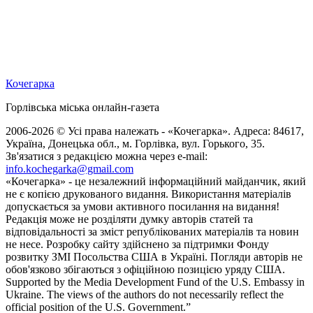
Кочегарка
Горлівська міська онлайн-газета
2006-2026 © Усі права належать - «Кочегарка». Адреса: 84617,
Україна, Донецька обл., м. Горлівка, вул. Горького, 35.
Зв'язатися з редакцією можна через e-mail:
info.kochegarka@gmail.com
«Кочегарка» - це незалежний інформаційний майданчик, який
не є копією друкованого видання. Використання матеріалів
допускається за умови активного посилання на видання!
Редакція може не розділяти думку авторів статей та
відповідальності за зміст републікованих матеріалів та новин
не несе. Розробку сайту здійснено за підтримки Фонду
розвитку ЗМІ Посольства США в Україні. Погляди авторів не
обов'язково збігаються з офіційною позицією уряду США.
Supported by the Media Development Fund of the U.S. Embassy in
Ukraine. The views of the authors do not necessarily reflect the
official position of the U.S. Government.”