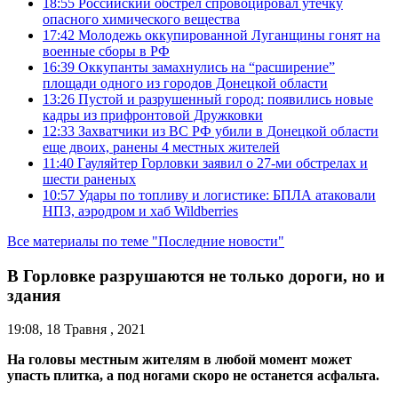
18:55
Российский обстрел спровоцировал утечку
опасного химического вещества
17:42
Молодежь оккупированной Луганщины гонят на
военные сборы в РФ
16:39
Оккупанты замахнулись на “расширение”
площади одного из городов Донецкой области
13:26
Пустой и разрушенный город: появились новые
кадры из прифронтовой Дружковки
12:33
Захватчики из ВС РФ убили в Донецкой области
еще двоих, ранены 4 местных жителей
11:40
Гауляйтер Горловки заявил о 27-ми обстрелах и
шести раненых
10:57
Удары по топливу и логистике: БПЛА атаковали
НПЗ, аэродром и хаб Wildberries
Все материалы по теме "Последние новости"
В Горловке разрушаются не только дороги, но и
здания
19:08, 18 Травня , 2021
На головы местным жителям в любой момент может
упасть плитка, а под ногами скоро не останется асфальта.