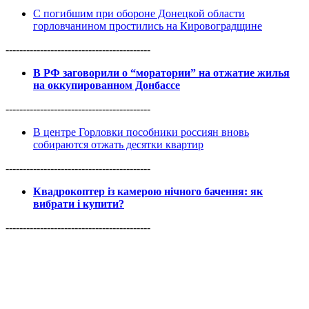
С погибшим при обороне Донецкой области
горловчанином простились на Кировоградщине
------------------------------------------
В РФ заговорили о “моратории” на отжатие жилья
на оккупированном Донбассе
------------------------------------------
В центре Горловки пособники россиян вновь
собираются отжать десятки квартир
------------------------------------------
Квадрокоптер із камерою нічного бачення: як
вибрати і купити?
------------------------------------------