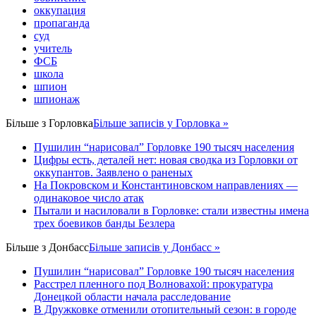
оккупация
пропаганда
суд
учитель
ФСБ
школа
шпион
шпионаж
Більше з
Горловка
Більше записів у Горловка »
Пушилин “нарисовал” Горловке 190 тысяч населения
Цифры есть, деталей нет: новая сводка из Горловки от
оккупантов. Заявлено о раненых
На Покровском и Константиновском направлениях —
одинаковое число атак
Пытали и насиловали в Горловке: стали известны имена
трех боевиков банды Безлера
Більше з
Донбасс
Більше записів у Донбасс »
Пушилин “нарисовал” Горловке 190 тысяч населения
Расстрел пленного под Волновахой: прокуратура
Донецкой области начала расследование
В Дружковке отменили отопительный сезон: в городе