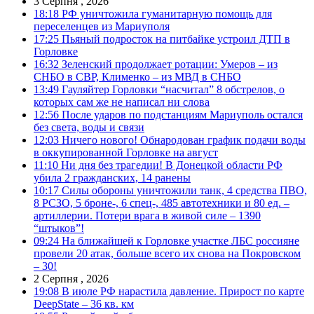
3 Серпня , 2026
18:18
РФ уничтожила гуманитарную помощь для
переселенцев из Мариуполя
17:25
Пьяный подросток на питбайке устроил ДТП в
Горловке
16:32
Зеленский продолжает ротации: Умеров – из
СНБО в СВР, Клименко – из МВД в СНБО
13:49
Гауляйтер Горловки “насчитал” 8 обстрелов, о
которых сам же не написал ни слова
12:56
После ударов по подстанциям Мариуполь остался
без света, воды и связи
12:03
Ничего нового! Обнародован график подачи воды
в оккупированной Горловке на август
11:10
Ни дня без трагедии! В Донецкой области РФ
убила 2 гражданских, 14 ранены
10:17
Силы обороны уничтожили танк, 4 средства ПВО,
8 РСЗО, 5 броне-, 6 спец-, 485 автотехники и 80 ед. –
артиллерии. Потери врага в живой силе – 1390
“штыков”!
09:24
На ближайшей к Горловке участке ЛБС россияне
провели 20 атак, больше всего их снова на Покровском
– 30!
2 Серпня , 2026
19:08
В июле РФ нарастила давление. Прирост по карте
DeepState – 36 кв. км