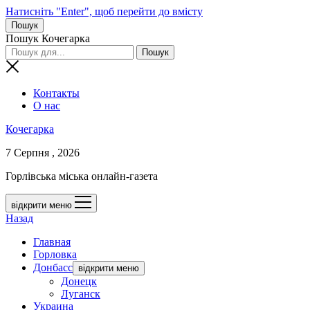
Натисніть "Enter", щоб перейти до вмісту
Пошук
Пошук Кочегарка
Контакты
О нас
Кочегарка
7 Серпня , 2026
Горлівська міська онлайн-газета
відкрити меню
Назад
Главная
Горловка
Донбасс
відкрити меню
Донецк
Луганск
Украина