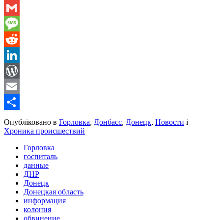
WhatsApp
Gmail
Message
Reddit
LinkedIn
WordPress
Email
Share
Опубліковано в
Горловка
,
Донбасс
,
Донецк
,
Новости
і
Хроника происшествий
Горловка
госпиталь
данные
ДНР
Донецк
Донецкая область
информация
колония
обвинение