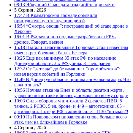
08:13
Яблучний Спас: дата, традиції та прикмети
5 Серпня , 2026
17:47
В Краматорской громаде объявили
принудительную эвакуацию детей
16:54
“Смотри, овощи”: пострадавший об атаке дрона в
Херсоне
16:01
В РФ заявили о подрыве разработчика FPV-
дронов. Говорят, выжил
15:18
Пытали и насиловали в Горловке: стали известны
имена трех боевиков банды Безлера
13:25
Еще как минимум 35 атак РФ по населению
Донецкой области: 3-х РФ убила, 31 чел. ранен
12:32
От “детсада” до безымянных “промобъектов”:
новая версия событий из Горловки
11:49
В Донецкую область пришла аномальная жара. Что
важно знать?
10:56
Ночная атака на Киев и область: десятки жертв,
удары по логистике и бизнесу, пожары по всему городу
10:03
Силы обороны уничтожили 2 средства ПВО, 5
танков, 2 РСЗО, 5 ед. броне- и 449 – автотехники, 65 –
артиллерии. Потери РФ в живой силе – 1130 “штыков”!
09:10
На Покровском направлении снова больше всего
атак, чем на ближайшем к Горловке
4 Серпня , 2026
18:05
Зеленский одобрил новые операции СБУ