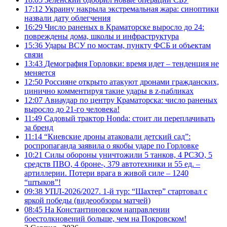
17:12
Украину накрыла экстремальная жара: синоптики
назвали дату облегчения
16:29
Число раненых в Краматорске выросло до 24:
повреждены дома, школы и инфраструктура
15:36
Удары ВСУ по мостам, пункту ФСБ и объектам
связи
13:43
Демография Горловки: время идет – тенденция не
меняется
12:50
Россияне открыто атакуют дронами гражданских,
цинично комментируя такие удары в z-пабликах
12:07
Авиаудар по центру Краматорска: число раненых
выросло до 21-го человека!
11:49
Садовый трактор Honda: стоит ли переплачивать
за бренд
11:14
“Киевские дроны атаковали детский сад”:
роспропаганда заявила о якобы ударе по Горловке
10:21
Силы обороны уничтожили 5 танков, 4 РСЗО, 5
средств ПВО, 4 броне-, 379 автотехники и 55 ед. –
артиллерии. Потери врага в живой силе – 1240
“штыков”!
09:38
УПЛ-2026/2027. 1-й тур: “Шахтер” стартовал с
яркой победы (видеообзоры матчей)
08:45
На Константиновском направлении
боестолкновений больше, чем на Покровском!