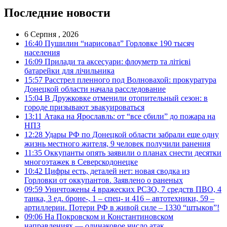
Последние новости
6 Серпня , 2026
16:40
Пушилин “нарисовал” Горловке 190 тысяч
населения
16:09
Прилади та аксесуари: флоуметр та літієві
батарейки для лічильника
15:57
Расстрел пленного под Волновахой: прокуратура
Донецкой области начала расследование
15:04
В Дружковке отменили отопительный сезон: в
городе призывают эвакуироваться
13:11
Атака на Ярославль: от “все сбили” до пожара на
НПЗ
12:28
Удары РФ по Донецкой области забрали еще одну
жизнь местного жителя, 9 человек получили ранения
11:35
Оккупанты опять заявили о планах снести десятки
многоэтажек в Северскодонецке
10:42
Цифры есть, деталей нет: новая сводка из
Горловки от оккупантов. Заявлено о раненых
09:59
Уничтожены 4 вражеских РСЗО, 7 средств ПВО, 4
танка, 3 ед. броне-, 1 – спец- и 416 – автотехники, 59 –
артиллерии. Потери РФ в живой силе – 1330 “штыков”!
09:06
На Покровском и Константиновском
направлениях — одинаковое число атак