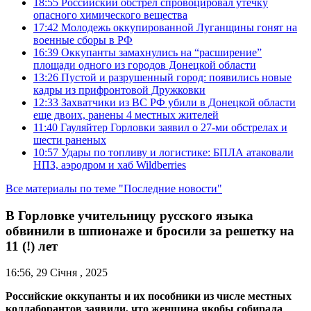
18:55
Российский обстрел спровоцировал утечку
опасного химического вещества
17:42
Молодежь оккупированной Луганщины гонят на
военные сборы в РФ
16:39
Оккупанты замахнулись на “расширение”
площади одного из городов Донецкой области
13:26
Пустой и разрушенный город: появились новые
кадры из прифронтовой Дружковки
12:33
Захватчики из ВС РФ убили в Донецкой области
еще двоих, ранены 4 местных жителей
11:40
Гауляйтер Горловки заявил о 27-ми обстрелах и
шести раненых
10:57
Удары по топливу и логистике: БПЛА атаковали
НПЗ, аэродром и хаб Wildberries
Все материалы по теме "Последние новости"
В Горловке учительницу русского языка
обвинили в шпионаже и бросили за решетку на
11 (!) лет
16:56, 29 Січня , 2025
Российские оккупанты и их пособники из числе местных
коллаборантов заявили, что женщина якобы собирала