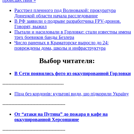
происшествий »
Расстрел пленного под Волновахой: прокуратура
Донецкой области начала расследование
В РФ заявили о подрыве разработчика FPV-дронов.
Говорят, выжил
Пытали и насиловали в Горловке: стали известны имена
трех боевиков банды Безлера
Число раненых в Краматорске выросло до 24:
повреждены дома, школы и инфраструктура
Выбор читателя
:
В Сети появились фото из оккупированной Горловки
-----------------------------------------
Піца без кордонів: культові види, що підкорили Україну
------------------------------------------
От “атаки на Путина” до пожара в кафе на
оккупированной Херсонщине
------------------------------------------