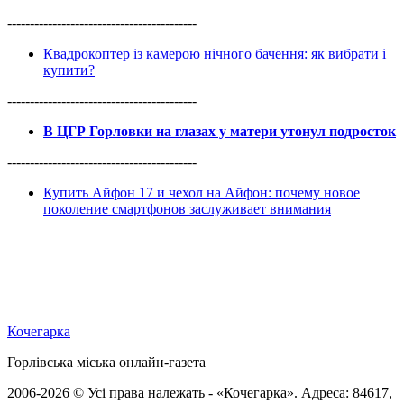
------------------------------------------
Квадрокоптер із камерою нічного бачення: як вибрати і
купити?
------------------------------------------
В ЦГР Горловки на глазах у матери утонул подросток
------------------------------------------
Купить Айфон 17 и чехол на Айфон: почему новое
поколение смартфонов заслуживает внимания
Кочегарка
Горлівська міська онлайн-газета
2006-2026 © Усі права належать - «Кочегарка». Адреса: 84617,