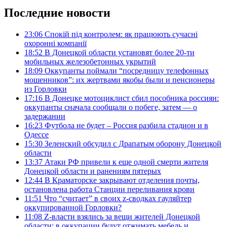
Последние новости
23:06
Спокій під контролем: як працюють сучасні
охоронні компанії
18:52
В Донецкой области установят более 20-ти
мобильных железобетонных укрытий
18:09
Оккупанты поймали “посредницу телефонных
мошенников”: их жертвами якобы были и пенсионеры
из Горловки
17:16
В Донецке мотоциклист сбил пособника россиян:
оккупанты сначала сообщали о побеге, затем — о
задержании
16:23
Футбола не будет – Россия разбила стадион и в
Одессе
15:30
Зеленский обсудил с Драпатым оборону Донецкой
области
13:37
Атаки РФ привели к еще одной смерти жителя
Донецкой области и ранениям пятерых
12:44
В Краматорске закрывают отделения почты,
остановлена работа Станции переливания крови
11:51
Что “считает” в своих z-сводках гауляйтер
оккупированной Горловки?
11:08
Z-власти взялись за вещи жителей Донецкой
области: в оккупации будут отжимать мебель и