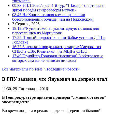
“штыков”!
09:38
УПЛ-2026/2027. 1-й тур: “Шахтер” стартовал с
яркой победы (видеообзоры матчей)
08:45
На Константиновском направлении
боестолкновений больше, чем на Покровском!
3 Серпня , 2026
18:18
РФ уничтожила гуманитарную помощь для
переселенцев из Мариуполя
17:25
Пьяный подросток на питбайке устроил ДТП в
Горловке
16:32
Зеленский продолжает ротации: Умеров – из
СНБО в СВР, Клименко – из МВД в СНБО
13:49
Гауляйтер Горловки “насчитал” 8 обстрелов, о
которых сам же не написал ни слова
Все материалы по теме "Последние новости"
В ГПУ заявили, что Янукович на допросе лгал
11:30, 29 Листопада , 2016
В Генпрокуратуре привели примеры “лживых ответов”
экс-президента.
Во время допроса в режиме видеоконференции бывший