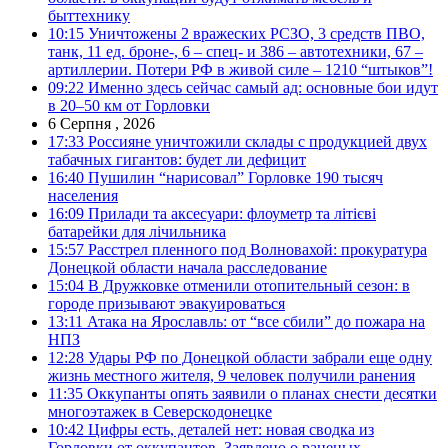
быттехнику
10:15
Уничтожены 2 вражеских РСЗО, 3 средств ПВО,
танк, 11 ед. броне-, 6 – спец- и 386 – автотехники, 67 –
артиллерии. Потери РФ в живой силе – 1210 “штыков”!
09:22
Именно здесь сейчас самый ад: основные бои идут
в 20–50 км от Горловки
6 Серпня , 2026
17:33
Россияне уничтожили склады с продукцией двух
табачных гигантов: будет ли дефицит
16:40
Пушилин “нарисовал” Горловке 190 тысяч
населения
16:09
Прилади та аксесуари: флоуметр та літієві
батарейки для лічильника
15:57
Расстрел пленного под Волновахой: прокуратура
Донецкой области начала расследование
15:04
В Дружковке отменили отопительный сезон: в
городе призывают эвакуироваться
13:11
Атака на Ярославль: от “все сбили” до пожара на
НПЗ
12:28
Удары РФ по Донецкой области забрали еще одну
жизнь местного жителя, 9 человек получили ранения
11:35
Оккупанты опять заявили о планах снести десятки
многоэтажек в Северскодонецке
10:42
Цифры есть, деталей нет: новая сводка из
Горловки от оккупантов. Заявлено о раненых