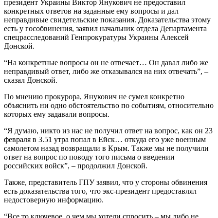
президент Украины Виктор Янукович не предоставил
конкретных ответов на заданные ему вопросы и дал
неправдивые свидетельские показания. Доказательства этому
есть у гособвинения, заявил начальник отдела Департамента
спецрасследований Генпрокуратуры Украины Алексей
Донской.
“На конкретные вопросы он не отвечает… Он давал либо же
неправдивый ответ, либо же отказывался на них отвечать”, –
сказал Донской.
По мнению прокурора, Янукович не сумел конкретно
объяснить ни одно обстоятельство по событиям, относительно
которых ему задавали вопросы.
“Я думаю, никто из нас не получил ответ на вопрос, как он 23
февраля в 3.51 утра попал в Ейск… откуда его уже военным
самолетом назад возвращали в Крым. Также мы не получили
ответ на вопрос по поводу того письма о введении
российских войск”, – продолжил Донской.
Также, представитель ГПУ заявил, что у стороны обвинения
есть доказательства того, что экс-президент предоставлял
недостоверную информацию.
“Все то ключевое, о чем мы хотели спросить – мы либо не