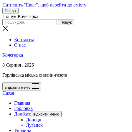
Натисніть "Enter", щоб перейти до вмісту
Пошук
Пошук Кочегарка
Контакты
О нас
Кочегарка
8 Серпня , 2026
Горлівська міська онлайн-газета
відкрити меню
Назад
Главная
Горловка
Донбасс
відкрити меню
Донецк
Луганск
Украина