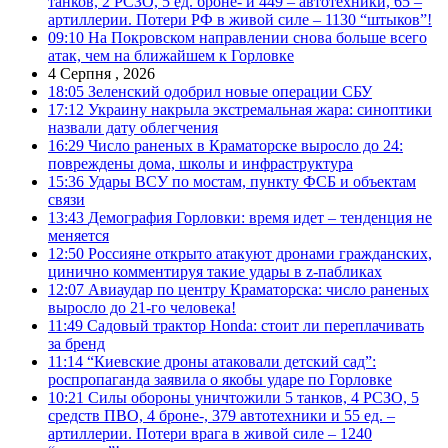
танков, 2 РСЗО, 5 ед. броне- и 449 – автотехники, 65 –
артиллерии. Потери РФ в живой силе – 1130 “штыков”!
09:10
На Покровском направлении снова больше всего
атак, чем на ближайшем к Горловке
4 Серпня , 2026
18:05
Зеленский одобрил новые операции СБУ
17:12
Украину накрыла экстремальная жара: синоптики
назвали дату облегчения
16:29
Число раненых в Краматорске выросло до 24:
повреждены дома, школы и инфраструктура
15:36
Удары ВСУ по мостам, пункту ФСБ и объектам
связи
13:43
Демография Горловки: время идет – тенденция не
меняется
12:50
Россияне открыто атакуют дронами гражданских,
цинично комментируя такие удары в z-пабликах
12:07
Авиаудар по центру Краматорска: число раненых
выросло до 21-го человека!
11:49
Садовый трактор Honda: стоит ли переплачивать
за бренд
11:14
“Киевские дроны атаковали детский сад”:
роспропаганда заявила о якобы ударе по Горловке
10:21
Силы обороны уничтожили 5 танков, 4 РСЗО, 5
средств ПВО, 4 броне-, 379 автотехники и 55 ед. –
артиллерии. Потери врага в живой силе – 1240