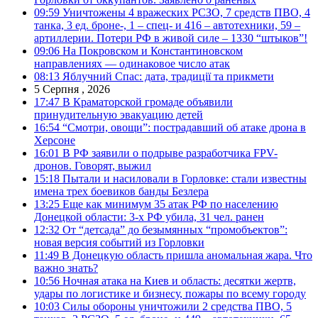
09:59
Уничтожены 4 вражеских РСЗО, 7 средств ПВО, 4
танка, 3 ед. броне-, 1 – спец- и 416 – автотехники, 59 –
артиллерии. Потери РФ в живой силе – 1330 “штыков”!
09:06
На Покровском и Константиновском
направлениях — одинаковое число атак
08:13
Яблучний Спас: дата, традиції та прикмети
5 Серпня , 2026
17:47
В Краматорской громаде объявили
принудительную эвакуацию детей
16:54
“Смотри, овощи”: пострадавший об атаке дрона в
Херсоне
16:01
В РФ заявили о подрыве разработчика FPV-
дронов. Говорят, выжил
15:18
Пытали и насиловали в Горловке: стали известны
имена трех боевиков банды Безлера
13:25
Еще как минимум 35 атак РФ по населению
Донецкой области: 3-х РФ убила, 31 чел. ранен
12:32
От “детсада” до безымянных “промобъектов”:
новая версия событий из Горловки
11:49
В Донецкую область пришла аномальная жара. Что
важно знать?
10:56
Ночная атака на Киев и область: десятки жертв,
удары по логистике и бизнесу, пожары по всему городу
10:03
Силы обороны уничтожили 2 средства ПВО, 5