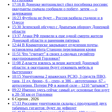
17:16
В Донецке мотоциклист сбил пособника россиян:
оккупанты сначала сообщали о побеге, затем — о
задержании
16:23
Футбола не будет – Россия разбила стадион и в
Одессе
15:30
Зеленский обсудил с Драпатым оборону Донецкой
области
13:37
Атаки РФ привели к еще одной смерти жителя
Донецкой области и ранениям пятерых
12:44
В Краматорске закрывают отделения почты,
остановлена работа Станции переливания крови
11:51
Что “считает” в своих z-сводках гауляйтер
оккупированной Горловки?
11:08
Z-власти взялись за вещи жителей Донецкой
области: в оккупации будут отжимать мебель и
быттехнику
10:15
Уничтожены 2 вражеских РСЗО, 3 средств ПВО,
танк, 11 ед. броне-, 6 – спец- и 386 – автотехники, 67 –
артиллерии. Потери РФ в живой силе – 1210 “штыков”!
09:22
Именно здесь сейчас самый ад: основные бои идут
в 20–50 км от Горловки
6 Серпня , 2026
17:33
Россияне уничтожили склады с продукцией двух
табачных гигантов: будет ли дефицит