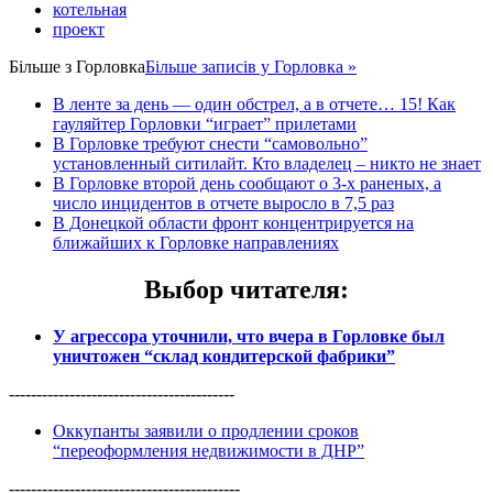
котельная
проект
Більше з
Горловка
Більше записів у Горловка »
В ленте за день — один обстрел, а в отчете… 15! Как
гауляйтер Горловки “играет” прилетами
В Горловке требуют снести “самовольно”
установленный ситилайт. Кто владелец – никто не знает
В Горловке второй день сообщают о 3-х раненых, а
число инцидентов в отчете выросло в 7,5 раз
В Донецкой области фронт концентрируется на
ближайших к Горловке направлениях
Выбор читателя
:
У агрессора уточнили, что вчера в Горловке был
уничтожен “склад кондитерской фабрики”
-----------------------------------------
Оккупанты заявили о продлении сроков
“переоформления недвижимости в ДНР”
------------------------------------------