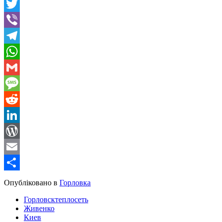
Facebook
Twitter
Viber
Telegram
WhatsApp
Gmail
Message
Reddit
LinkedIn
WordPress
Email
Share
Опубліковано в
Горловка
Горловсктеплосеть
Живенко
Киев