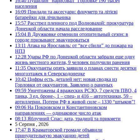
16:40
Пушилин “нарисовал” Горловке 190 тысяч
населения
16:09
Прилади та аксесуари: флоуметр та літієві
батарейки для лічильника
15:57
Расстрел пленного под Волновахой: прокуратура
Донецкой области начала расследование
15:04
В Дружковке отменили отопительный сезон: в
городе призывают эвакуироваться
13:11
Атака на Ярославль: от “все сбили” до пожара на
НПЗ
12:28
Удары РФ по Донецкой области забрали еще одну
жизнь местного жителя, 9 человек получили ранения
11:35
Оккупанты опять заявили о планах снести десятки
многоэтажек в Северскодонецке
10:42
Цифры есть, деталей нет: новая сводка из
Горловки от оккупантов. Заявлено о раненых
09:59
Уничтожены 4 вражеских РСЗО, 7 средств ПВО, 4
танка, 3 ед. броне-, 1 – спец- и 416 – автотехники, 59 –
артиллерии. Потери РФ в живой силе – 1330 “штыков”!
09:06
На Покровском и Константиновском
направлениях — одинаковое число атак
08:13
Яблучний Спас: дата, традиції та прикмети
5 Серпня , 2026
17:47
В Краматорской громаде объявили
принудительную эвакуацию детей