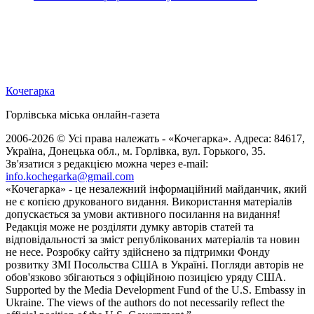
Кочегарка
Горлівська міська онлайн-газета
2006-2026 © Усі права належать - «Кочегарка». Адреса: 84617,
Україна, Донецька обл., м. Горлівка, вул. Горького, 35.
Зв'язатися з редакцією можна через e-mail:
info.kochegarka@gmail.com
«Кочегарка» - це незалежний інформаційний майданчик, який
не є копією друкованого видання. Використання матеріалів
допускається за умови активного посилання на видання!
Редакція може не розділяти думку авторів статей та
відповідальності за зміст републікованих матеріалів та новин
не несе. Розробку сайту здійснено за підтримки Фонду
розвитку ЗМІ Посольства США в Україні. Погляди авторів не
обов'язково збігаються з офіційною позицією уряду США.
Supported by the Media Development Fund of the U.S. Embassy in
Ukraine. The views of the authors do not necessarily reflect the