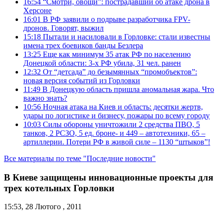
16:54
“Смотри, овощи”: пострадавший об атаке дрона в
Херсоне
16:01
В РФ заявили о подрыве разработчика FPV-
дронов. Говорят, выжил
15:18
Пытали и насиловали в Горловке: стали известны
имена трех боевиков банды Безлера
13:25
Еще как минимум 35 атак РФ по населению
Донецкой области: 3-х РФ убила, 31 чел. ранен
12:32
От “детсада” до безымянных “промобъектов”:
новая версия событий из Горловки
11:49
В Донецкую область пришла аномальная жара. Что
важно знать?
10:56
Ночная атака на Киев и область: десятки жертв,
удары по логистике и бизнесу, пожары по всему городу
10:03
Силы обороны уничтожили 2 средства ПВО, 5
танков, 2 РСЗО, 5 ед. броне- и 449 – автотехники, 65 –
артиллерии. Потери РФ в живой силе – 1130 “штыков”!
Все материалы по теме "Последние новости"
В Киеве защищены инновационные проекты для
трех котельных Горловки
15:53, 28 Лютого , 2011