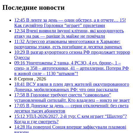
Последние новости
12:45
В ленте за день — один обстрел, а в отчете… 15!
Как гауляйтер Горловки “играет” прилетами
12:34
Вчені виявили імунні клітини, які координують
атаку на рак — раніше їх майже не помічали
11:32
Агрессор атакованы многоэтажки в Харькове:
разрушены этажи, есть погибшие и десятки раненых
10:29
В разгар курортного сезона РФ продолжает террор
Одессы
09:16
Уничтожены 2 танка, 4 РСЗО, 4 ед. броне-, 1 –
спец- и 358 – автотехники, 41 – артиллерии. Потери РФ
в живой силе – 1130 “штыков”!
8 Серпня , 2026
18:41
ВСУ взяли в плен двух жителей оккупированного
Донецка, мобилизованных РФ: что они рассказали
17:58
В Горловке требуют снести “самовольно”
установленный ситилайт. Кто владелец – никто не знает
17:05
В Донецке за день — серия отключений: без света
десятки тысяч абонентов
15:12
УПЛ-2026/2027. 2-й тур: С кем играет “Шахтер”?
Когда и где смотреть?
14:28
На поверхні Сонця вперше зафіксували плазмові
вихори