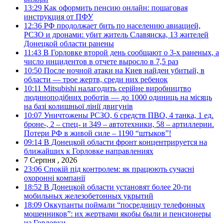
13:29
Как оформить пенсию онлайн: пошаговая
инструкция от ПФУ
12:36
РФ продолжает бить по населению авиацией,
РСЗО и дронами: убит житель Славянска, 13 жителей
Донецкой области ранены
11:43
В Горловке второй день сообщают о 3-х раненых, а
число инцидентов в отчете выросло в 7,5 раз
10:50
После ночной атаки на Киев найден убитый, в
области — трое жертв, среди них ребенок
10:11
Mitsubishi налагодить серійне виробництво
людиноподібних роботів — до 1000 одиниць на місяць
на базі колишньої лінії двигунів
10:07
Уничтожены РСЗО, 6 средств ПВО, 4 танка, 1 ед.
броне-, 2 – спец- и 349 – автотехники, 58 – артиллерии.
Потери РФ в живой силе – 1190 “штыков”!
09:14
В Донецкой области фронт концентрируется на
ближайших к Горловке направлениях
7 Серпня , 2026
23:06
Спокій під контролем: як працюють сучасні
охоронні компанії
18:52
В Донецкой области установят более 20-ти
мобильных железобетонных укрытий
18:09
Оккупанты поймали “посредницу телефонных
мошенников”: их жертвами якобы были и пенсионеры
из Горловки