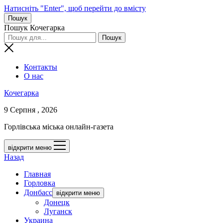
Натисніть "Enter", щоб перейти до вмісту
Пошук
Пошук Кочегарка
Контакты
О нас
Кочегарка
9 Серпня , 2026
Горлівська міська онлайн-газета
відкрити меню
Назад
Главная
Горловка
Донбасс
відкрити меню
Донецк
Луганск
Украина