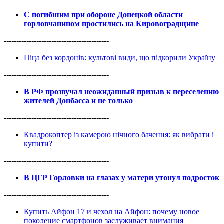
С погибшим при обороне Донецкой области
горловчанином простились на Кировоградщине
------------------------------------------
Піца без кордонів: культові види, що підкорили Україну
------------------------------------------
В РФ прозвучал неожиданный призыв к переселению
жителей Донбасса и не только
------------------------------------------
Квадрокоптер із камерою нічного бачення: як вибрати і
купити?
------------------------------------------
В ЦГР Горловки на глазах у матери утонул подросток
------------------------------------------
Купить Айфон 17 и чехол на Айфон: почему новое
поколение смартфонов заслуживает внимания