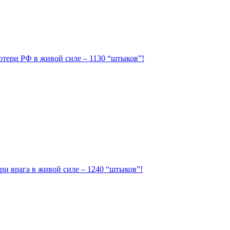
Потери РФ в живой силе – 1130 “штыков”!
ри врага в живой силе – 1240 “штыков”!