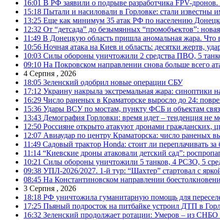
16:01
В РФ заявили о подрыве разработчика FPV-дронов.
15:18
Пытали и насиловали в Горловке: стали известны и
13:25
Еще как минимум 35 атак РФ по населению Донецкой
12:32
От “детсада” до безымянных “промобъектов”: новая
11:49
В Донецкую область пришла аномальная жара. Что 
10:56
Ночная атака на Киев и область: десятки жертв, уд
10:03
Силы обороны уничтожили 2 средства ПВО, 5 танков
09:10
На Покровском направлении снова больше всего ат
4 Серпня , 2026
18:05
Зеленский одобрил новые операции СБУ
17:12
Украину накрыла экстремальная жара: синоптики н
16:29
Число раненых в Краматорске выросло до 24: повр
15:36
Удары ВСУ по мостам, пункту ФСБ и объектам свя
13:43
Демография Горловки: время идет – тенденция не м
12:50
Россияне открыто атакуют дронами гражданских, ц
12:07
Авиаудар по центру Краматорска: число раненых вы
11:49
Садовый трактор Honda: стоит ли переплачивать за
11:14
“Киевские дроны атаковали детский сад”: роспропаг
10:21
Силы обороны уничтожили 5 танков, 4 РСЗО, 5 средс
09:38
УПЛ-2026/2027. 1-й тур: “Шахтер” стартовал с ярк
08:45
На Константиновском направлении боестолкновени
3 Серпня , 2026
18:18
РФ уничтожила гуманитарную помощь для пересел
17:25
Пьяный подросток на питбайке устроил ДТП в Гор
16:32
Зеленский продолжает ротации: Умеров – из СНБО