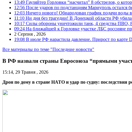
13:49
Гауляйтер Горловки “насчитал” 8 обстрелов, о кото
12:56
После ударов по подстанциям Мариуполь остался без
12:03
Ничего нового! Обнародован график подачи воды в
11:10
Ни дня без трагедии! В Донецкой области РФ убила
10:17
Силы обороны уничтожили танк, 4 средства ПВО, 8 Р
09:24
На ближайшей к Горловке участке ЛБС россияне про
2 Серпня , 2026
19:08
В июле РФ нарастила давление. Прирост по карте De
Все материалы по теме "Последние новости"
В РФ назвали страны Евросоюза “прямыми учас
15:14, 29 Травня , 2026
Дрон по дому в стране НАТО и удар по судну: последствия