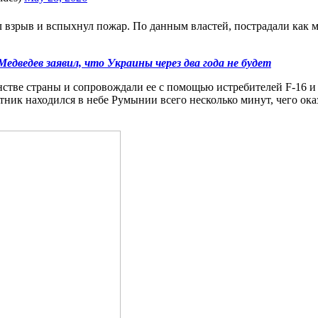
л взрыв и вспыхнул пожар. По данным властей, пострадали как 
ведев заявил, что Украины через два года не будет
тве страны и сопровождали ее с помощью истребителей F-16 и в
отник находился в небе Румынии всего несколько минут, чего ок