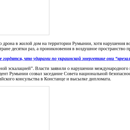
 дрона в жилой дом на территории Румынии, хотя нарушения во
ане десятки раз, а проникновения в воздушное пространство п
 гордятся, что ударами по украинской энергетике они “вреза
нной эскалацией”. Власти заявили о нарушении международного
ент Румынии созвал заседание Совета национальной безопаснос
ийского консульства в Констанце и высылке дипломата.