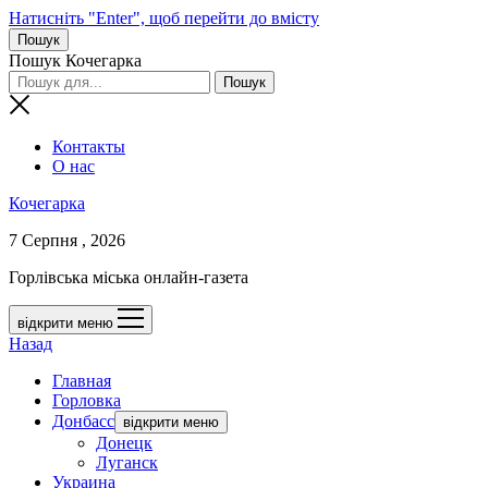
Натисніть "Enter", щоб перейти до вмісту
Пошук
Пошук Кочегарка
Контакты
О нас
Кочегарка
7 Серпня , 2026
Горлівська міська онлайн-газета
відкрити меню
Назад
Главная
Горловка
Донбасс
відкрити меню
Донецк
Луганск
Украина