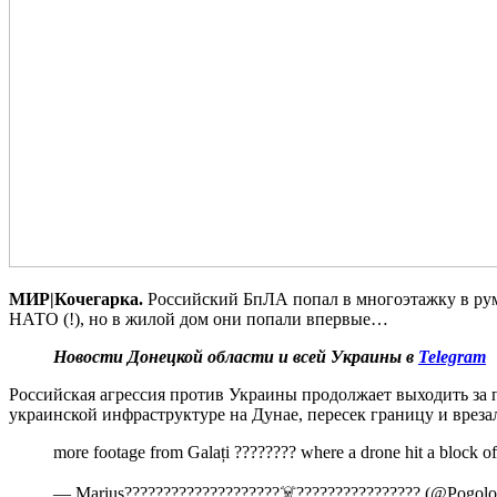
МИР|Кочегарка.
Российский БпЛА попал в многоэтажку в румы
НАТО (!), но в жилой дом они попали впервые…
Новости Донецкой области и всей Украины в
Telegram
Российская агрессия против Украины продолжает выходить за п
украинской инфраструктуре на Дунае, пересек границу и врез
more footage from Galați ???????? where a drone hit a block 
— Marius????????????????????‍☠️???????????????? (@Pogolo