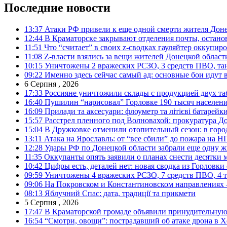
Последние новости
13:37
Атаки РФ привели к еще одной смерти жителя Доне
12:44
В Краматорске закрывают отделения почты, остано
11:51
Что “считает” в своих z-сводках гауляйтер оккупи
11:08
Z-власти взялись за вещи жителей Донецкой област
10:15
Уничтожены 2 вражеских РСЗО, 3 средств ПВО, танк,
09:22
Именно здесь сейчас самый ад: основные бои идут 
6 Серпня , 2026
17:33
Россияне уничтожили склады с продукцией двух та
16:40
Пушилин “нарисовал” Горловке 190 тысяч населен
16:09
Прилади та аксесуари: флоуметр та літієві батарейк
15:57
Расстрел пленного под Волновахой: прокуратура До
15:04
В Дружковке отменили отопительный сезон: в горо
13:11
Атака на Ярославль: от “все сбили” до пожара на Н
12:28
Удары РФ по Донецкой области забрали еще одну ж
11:35
Оккупанты опять заявили о планах снести десятки 
10:42
Цифры есть, деталей нет: новая сводка из Горловки
09:59
Уничтожены 4 вражеских РСЗО, 7 средств ПВО, 4 тан
09:06
На Покровском и Константиновском направлениях 
08:13
Яблучний Спас: дата, традиції та прикмети
5 Серпня , 2026
17:47
В Краматорской громаде объявили принудительную
16:54
“Смотри, овощи”: пострадавший об атаке дрона в Х