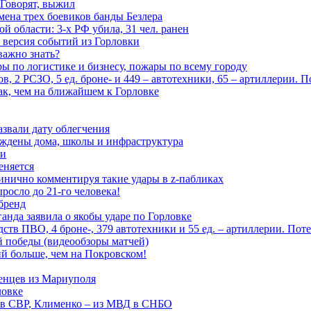
 Говорят, выжил
мена трех боевиков банды Безлера
 области: 3-х РФ убила, 31 чел. ранен
 версия событий из Горловки
важно знать?
ары по логистике и бизнесу, пожары по всему городу
, 2 РСЗО, 5 ед. броне- и 449 – автотехники, 65 – артиллерии. 
ак, чем на ближайшем к Горловке
азвали дату облегчения
еждены дома, школы и инфраструктура
зи
еняется
инично комментируя такие удары в z-пабликах
росло до 21-го человека!
 бренд
анда заявила о якобы ударе по Горловке
тв ПВО, 4 броне-, 379 автотехники и 55 ед. – артиллерии. Поте
ой победы (видеообзоры матчей)
й больше, чем на Покровском!
енцев из Мариуполя
ловке
 в СВР, Клименко – из МВД в СНБО