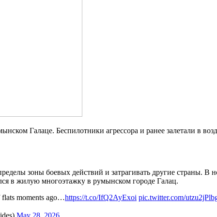
нском Галаце. Беспилотники агрессора и ранее залетали в возд
ределы зоны боевых действий и затрагивать другие страны. В н
ался в жилую многоэтажку в румынском городе Галац.
of flats moments ago…
https://t.co/IfQ2AyExoi
pic.twitter.com/utzu2jPlb
ides)
May 28, 2026