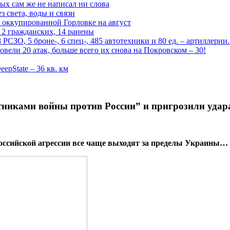
рых сам же не написал ни слова
 света, воды и связи
 оккупированной Горловке на август
 2 гражданских, 14 ранены
СЗО, 5 броне-, 6 спец-, 485 автотехники и 80 ед. – артиллерии
вели 20 атак, больше всего их снова на Покровском – 30!
epState – 36 кв. км
тниками войны против России” и пригрозили уда
 российской агрессии все чаще выходят за пределы Украины…