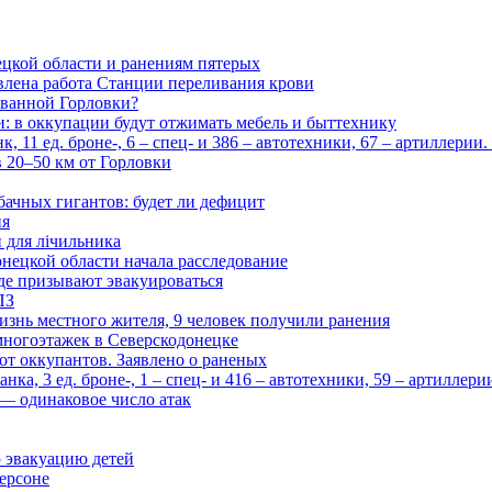
цкой области и ранениям пятерых
влена работа Станции переливания крови
рованной Горловки?
и: в оккупации будут отжимать мебель и быттехнику
 11 ед. броне-, 6 – спец- и 386 – автотехники, 67 – артиллерии
в 20–50 км от Горловки
бачных гигантов: будет ли дефицит
ия
и для лічильника
нецкой области начала расследование
де призывают эвакуироваться
ПЗ
изнь местного жителя, 9 человек получили ранения
многоэтажек в Северскодонецке
 от оккупантов. Заявлено о раненых
ка, 3 ед. броне-, 1 – спец- и 416 – автотехники, 59 – артиллер
— одинаковое число атак
 эвакуацию детей
ерсоне