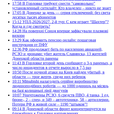
17:58
В Горловке требуют снести “самовольно”
установленный ситилайт. Кто владелец – никто не знает
17:05
В Донецке за день — серия отключений: без света
десятки тысяч абонентов
15:12
УПЛ-2026/2027. 2-й тур: С кем играет “Шахтер”?
Когда и где смотреть?
14:28
На поверхні Сонця вперше зафіксували плазмові
вихори
13:29
Как оформить пенсию онлайн: пошаговая
инструкция от ПФУ
12:36
РФ продолжает бить по населению авиацией,
РСЗО и дронами: убит житель Славянска, 13 жителей
Донецкой области ранены
11:43
В Горловке второй день сообщают о 3-х раненых, а
число инцидентов в отчете выросло в 7,5 раз
10:50
После ночной атаки на Киев найден убитый, в
области — трое жертв, среди них ребенок
10:11
Mitsubishi налагодить серійне виробництво
людиноподібних роботів — до 1000 одиниць на місяць
на базі колишньої лінії двигунів
10:07
Уничтожены РСЗО, 6 средств ПВО, 4 танка, 1 ед.
броне-, 2 – спец- и 349 – автотехники, 58 – артиллерии.
Потери РФ в живой силе – 1190 “штыков”!
09:14
В Донецкой области фронт концентрируется на
ближайших к Горловке направлениях