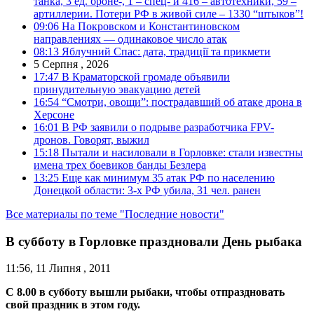
танка, 3 ед. броне-, 1 – спец- и 416 – автотехники, 59 –
артиллерии. Потери РФ в живой силе – 1330 “штыков”!
09:06
На Покровском и Константиновском
направлениях — одинаковое число атак
08:13
Яблучний Спас: дата, традиції та прикмети
5 Серпня , 2026
17:47
В Краматорской громаде объявили
принудительную эвакуацию детей
16:54
“Смотри, овощи”: пострадавший об атаке дрона в
Херсоне
16:01
В РФ заявили о подрыве разработчика FPV-
дронов. Говорят, выжил
15:18
Пытали и насиловали в Горловке: стали известны
имена трех боевиков банды Безлера
13:25
Еще как минимум 35 атак РФ по населению
Донецкой области: 3-х РФ убила, 31 чел. ранен
Все материалы по теме "Последние новости"
В субботу в Горловке праздновали День рыбака
11:56, 11 Липня , 2011
С 8.00 в субботу вышли рыбаки, чтобы отпраздновать
свой праздник в этом году.