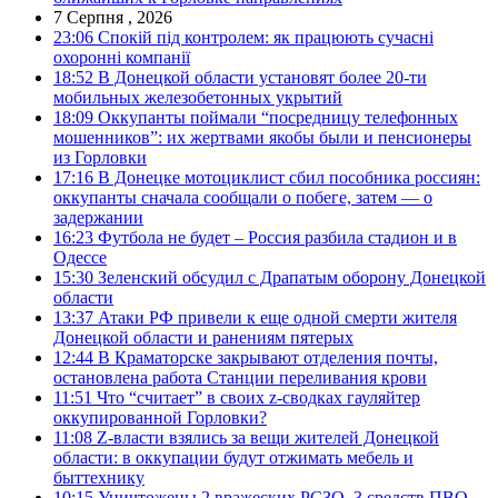
7 Серпня , 2026
23:06
Спокій під контролем: як працюють сучасні
охоронні компанії
18:52
В Донецкой области установят более 20-ти
мобильных железобетонных укрытий
18:09
Оккупанты поймали “посредницу телефонных
мошенников”: их жертвами якобы были и пенсионеры
из Горловки
17:16
В Донецке мотоциклист сбил пособника россиян:
оккупанты сначала сообщали о побеге, затем — о
задержании
16:23
Футбола не будет – Россия разбила стадион и в
Одессе
15:30
Зеленский обсудил с Драпатым оборону Донецкой
области
13:37
Атаки РФ привели к еще одной смерти жителя
Донецкой области и ранениям пятерых
12:44
В Краматорске закрывают отделения почты,
остановлена работа Станции переливания крови
11:51
Что “считает” в своих z-сводках гауляйтер
оккупированной Горловки?
11:08
Z-власти взялись за вещи жителей Донецкой
области: в оккупации будут отжимать мебель и
быттехнику
10:15
Уничтожены 2 вражеских РСЗО, 3 средств ПВО,