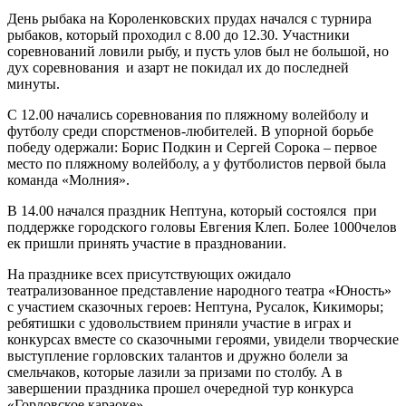
День рыбака на Короленковских прудах начался с турнира
рыбаков, который проходил с 8.00 до 12.30. Участники
соревнований ловили рыбу, и пусть улов был не большой, но
дух соревнования и азарт не покидал их до последней
минуты.
С 12.00 начались соревнования по пляжному волейболу и
футболу среди спорстменов-любителей. В упорной борьбе
победу одержали: Борис Подкин и Сергей Сорока – первое
место по пляжному волейболу, а у футболистов первой была
команда «Молния».
В 14.00 начался праздник Нептуна, который состоялся при
поддержке городского головы Евгения Клеп. Более 1000челов
ек пришли принять участие в праздновании.
На празднике всех присутствующих ожидало
театрализованное представление народного театра «Юность»
с участием сказочных героев: Нептуна, Русалок, Кикиморы;
ребятишки с удовольствием приняли участие в играх и
конкурсах вместе со сказочными героями, увидели творческие
выступление горловских талантов и дружно болели за
смельчаков, которые лазили за призами по столбу. А в
завершении праздника прошел очередной тур конкурса
«Горловское караоке».