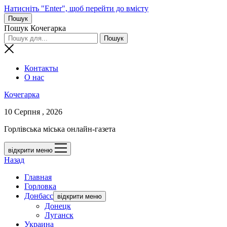
Натисніть "Enter", щоб перейти до вмісту
Пошук
Пошук Кочегарка
Контакты
О нас
Кочегарка
10 Серпня , 2026
Горлівська міська онлайн-газета
відкрити меню
Назад
Главная
Горловка
Донбасс
відкрити меню
Донецк
Луганск
Украина