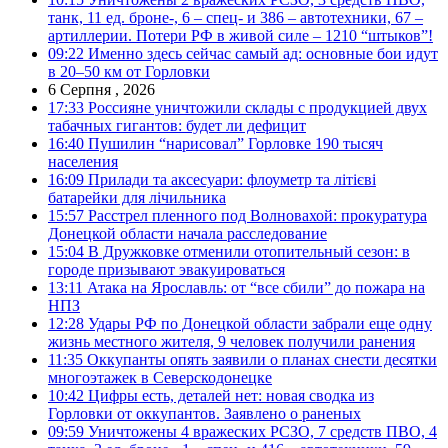
танк, 11 ед. броне-, 6 – спец- и 386 – автотехники, 67 –
артиллерии. Потери РФ в живой силе – 1210 “штыков”!
09:22
Именно здесь сейчас самый ад: основные бои идут
в 20–50 км от Горловки
6 Серпня , 2026
17:33
Россияне уничтожили склады с продукцией двух
табачных гигантов: будет ли дефицит
16:40
Пушилин “нарисовал” Горловке 190 тысяч
населения
16:09
Прилади та аксесуари: флоуметр та літієві
батарейки для лічильника
15:57
Расстрел пленного под Волновахой: прокуратура
Донецкой области начала расследование
15:04
В Дружковке отменили отопительный сезон: в
городе призывают эвакуироваться
13:11
Атака на Ярославль: от “все сбили” до пожара на
НПЗ
12:28
Удары РФ по Донецкой области забрали еще одну
жизнь местного жителя, 9 человек получили ранения
11:35
Оккупанты опять заявили о планах снести десятки
многоэтажек в Северскодонецке
10:42
Цифры есть, деталей нет: новая сводка из
Горловки от оккупантов. Заявлено о раненых
09:59
Уничтожены 4 вражеских РСЗО, 7 средств ПВО, 4