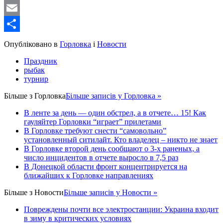
WordPress
Email
Share
Опубліковано в
Горловка
і
Новости
Праздник
рыбак
турнир
Більше з
Горловка
Більше записів у Горловка »
В ленте за день — один обстрел, а в отчете… 15! Как
гауляйтер Горловки “играет” прилетами
В Горловке требуют снести “самовольно”
установленный ситилайт. Кто владелец – никто не знает
В Горловке второй день сообщают о 3-х раненых, а
число инцидентов в отчете выросло в 7,5 раз
В Донецкой области фронт концентрируется на
ближайших к Горловке направлениях
Більше з
Новости
Більше записів у Новости »
Повреждены почти все электростанции: Украина входит
в зиму в критических условиях