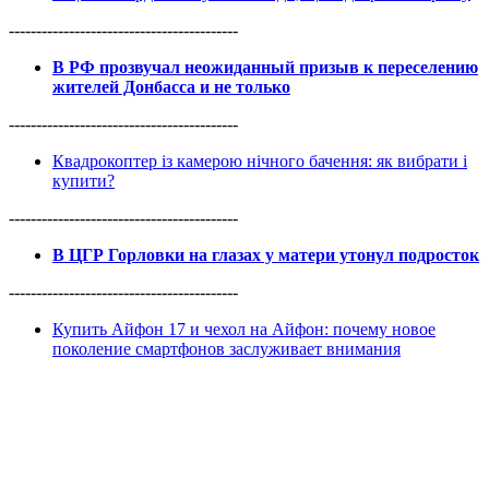
------------------------------------------
В РФ прозвучал неожиданный призыв к переселению
жителей Донбасса и не только
------------------------------------------
Квадрокоптер із камерою нічного бачення: як вибрати і
купити?
------------------------------------------
В ЦГР Горловки на глазах у матери утонул подросток
------------------------------------------
Купить Айфон 17 и чехол на Айфон: почему новое
поколение смартфонов заслуживает внимания