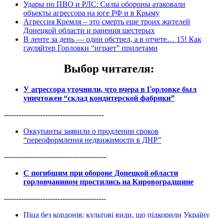
Удары по ПВО и РЛС: Силы обороны атаковали
объекты агрессора на юге РФ и в Крыму
Агрессия Кремля – это смерть еще троих жителей
Донецкой области и ранения шестерых
В ленте за день — один обстрел, а в отчете… 15! Как
гауляйтер Горловки “играет” прилетами
Выбор читателя
:
У агрессора уточнили, что вчера в Горловке был
уничтожен “склад кондитерской фабрики”
-----------------------------------------
Оккупанты заявили о продлении сроков
“переоформления недвижимости в ДНР”
------------------------------------------
С погибшим при обороне Донецкой области
горловчанином простились на Кировоградщине
------------------------------------------
Піца без кордонів: культові види, що підкорили Україну