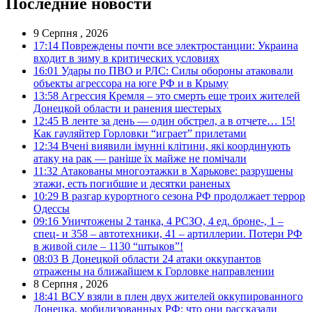
Последние новости
9 Серпня , 2026
17:14
Повреждены почти все электростанции: Украина
входит в зиму в критических условиях
16:01
Удары по ПВО и РЛС: Силы обороны атаковали
объекты агрессора на юге РФ и в Крыму
13:58
Агрессия Кремля – это смерть еще троих жителей
Донецкой области и ранения шестерых
12:45
В ленте за день — один обстрел, а в отчете… 15!
Как гауляйтер Горловки “играет” прилетами
12:34
Вчені виявили імунні клітини, які координують
атаку на рак — раніше їх майже не помічали
11:32
Атакованы многоэтажки в Харькове: разрушены
этажи, есть погибшие и десятки раненых
10:29
В разгар курортного сезона РФ продолжает террор
Одессы
09:16
Уничтожены 2 танка, 4 РСЗО, 4 ед. броне-, 1 –
спец- и 358 – автотехники, 41 – артиллерии. Потери РФ
в живой силе – 1130 “штыков”!
08:03
В Донецкой области 24 атаки оккупантов
отражены на ближайшем к Горловке направлении
8 Серпня , 2026
18:41
ВСУ взяли в плен двух жителей оккупированного
Донецка, мобилизованных РФ: что они рассказали