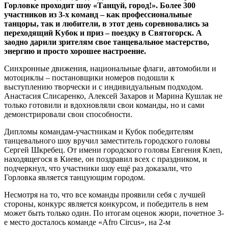
Горловке проходит шоу «Танцуй, город!». Более 300
участников из 3-х команд – как профессиональные
танцоры, так и любители, в этот день соревновались за
переходящий Кубок и приз – поездку в Святогорск. А
заодно дарили зрителям свое танцевальное мастерство,
энергию и просто хорошее настроение.
Синхронные движения, национальные флаги, автомобили и
мотоциклы – постановщики номеров подошли к
выступлению творчески и с индивидуальным подходом.
Анастасия Слисаренко, Алексей Захаров и Марина Кушлак не
только готовили и вдохновляли свои команды, но и сами
демонстрировали свои способности.
Дипломы командам-участникам и Кубок победителям
танцевального шоу вручил заместитель городского головы
Сергей Шкребец. От имени городского головы Евгения Клеп,
находящегося в Киеве, он поздравил всех с праздником, и
подчеркнул, что участники шоу ещё раз доказали, что
Горловка является танцующим городом.
Несмотря на то, что все команды проявили себя с лучшей
стороны, конкурс является конкурсом, и победитель в нем
может быть только один. По итогам оценок жюри, почетное 3-
е место досталось команде «Afro Circus», на 2-м