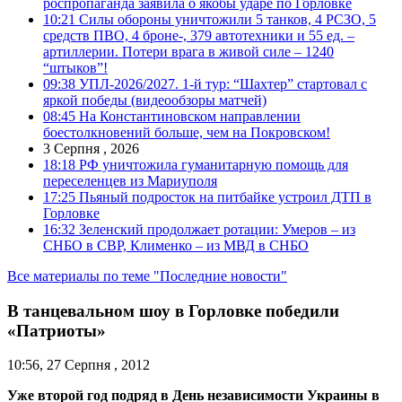
роспропаганда заявила о якобы ударе по Горловке
10:21
Силы обороны уничтожили 5 танков, 4 РСЗО, 5
средств ПВО, 4 броне-, 379 автотехники и 55 ед. –
артиллерии. Потери врага в живой силе – 1240
“штыков”!
09:38
УПЛ-2026/2027. 1-й тур: “Шахтер” стартовал с
яркой победы (видеообзоры матчей)
08:45
На Константиновском направлении
боестолкновений больше, чем на Покровском!
3 Серпня , 2026
18:18
РФ уничтожила гуманитарную помощь для
переселенцев из Мариуполя
17:25
Пьяный подросток на питбайке устроил ДТП в
Горловке
16:32
Зеленский продолжает ротации: Умеров – из
СНБО в СВР, Клименко – из МВД в СНБО
Все материалы по теме "Последние новости"
В танцевальном шоу в Горловке победили
«Патриоты»
10:56, 27 Серпня , 2012
Уже второй год подряд в День независимости Украины в