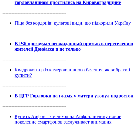
горловчанином простились на Кировоградщине
------------------------------------------
Піца без кордонів: культові види, що підкорили Україну
------------------------------------------
В РФ прозвучал неожиданный призыв к переселению
жителей Донбасса и не только
------------------------------------------
Квадрокоптер із камерою нічного бачення: як вибрати і
купити?
------------------------------------------
В ЦГР Горловки на глазах у матери утонул подросток
------------------------------------------
Купить Айфон 17 и чехол на Айфон: почему новое
поколение смартфонов заслуживает внимания