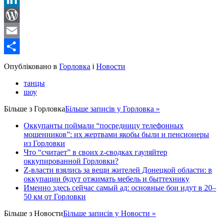
LinkedIn
WordPress
Email
Share
Опубліковано в
Горловка
і
Новости
танцы
шоу
Більше з
Горловка
Більше записів у Горловка »
Оккупанты поймали “посредницу телефонных
мошенников”: их жертвами якобы были и пенсионеры
из Горловки
Что “считает” в своих z-сводках гауляйтер
оккупированной Горловки?
Z-власти взялись за вещи жителей Донецкой области: в
оккупации будут отжимать мебель и быттехнику
Именно здесь сейчас самый ад: основные бои идут в 20–
50 км от Горловки
Більше з
Новости
Більше записів у Новости »