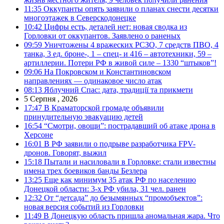
11:35
Оккупанты опять заявили о планах снести десятки
многоэтажек в Северскодонецке
10:42
Цифры есть, деталей нет: новая сводка из
Горловки от оккупантов. Заявлено о раненых
09:59
Уничтожены 4 вражеских РСЗО, 7 средств ПВО, 4
танка, 3 ед. броне-, 1 – спец- и 416 – автотехники, 59 –
артиллерии. Потери РФ в живой силе – 1330 “штыков”!
09:06
На Покровском и Константиновском
направлениях — одинаковое число атак
08:13
Яблучний Спас: дата, традиції та прикмети
5 Серпня , 2026
17:47
В Краматорской громаде объявили
принудительную эвакуацию детей
16:54
“Смотри, овощи”: пострадавший об атаке дрона в
Херсоне
16:01
В РФ заявили о подрыве разработчика FPV-
дронов. Говорят, выжил
15:18
Пытали и насиловали в Горловке: стали известны
имена трех боевиков банды Безлера
13:25
Еще как минимум 35 атак РФ по населению
Донецкой области: 3-х РФ убила, 31 чел. ранен
12:32
От “детсада” до безымянных “промобъектов”:
новая версия событий из Горловки
11:49
В Донецкую область пришла аномальная жара. Что