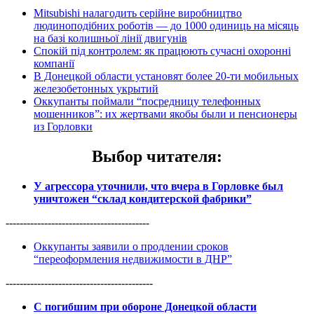
Mitsubishi налагодить серійне виробництво
людиноподібних роботів — до 1000 одиниць на місяць
на базі колишньої лінії двигунів
Спокій під контролем: як працюють сучасні охоронні
компанії
В Донецкой области установят более 20-ти мобильных
железобетонных укрытий
Оккупанты поймали “посредницу телефонных
мошенников”: их жертвами якобы были и пенсионеры
из Горловки
Выбор читателя
:
У агрессора уточнили, что вчера в Горловке был
уничтожен “склад кондитерской фабрики”
-----------------------------------------
Оккупанты заявили о продлении сроков
“переоформления недвижимости в ДНР”
------------------------------------------
С погибшим при обороне Донецкой области