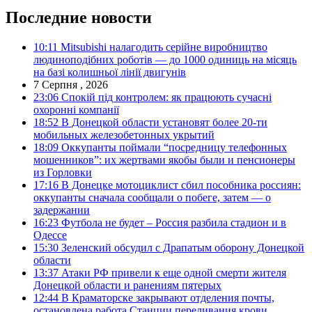
Последние новости
10:11
Mitsubishi налагодить серійне виробництво
людиноподібних роботів — до 1000 одиниць на місяць
на базі колишньої лінії двигунів
7 Серпня , 2026
23:06
Спокій під контролем: як працюють сучасні
охоронні компанії
18:52
В Донецкой области установят более 20-ти
мобильных железобетонных укрытий
18:09
Оккупанты поймали “посредницу телефонных
мошенников”: их жертвами якобы были и пенсионеры
из Горловки
17:16
В Донецке мотоциклист сбил пособника россиян:
оккупанты сначала сообщали о побеге, затем — о
задержании
16:23
Футбола не будет – Россия разбила стадион и в
Одессе
15:30
Зеленский обсудил с Драпатым оборону Донецкой
области
13:37
Атаки РФ привели к еще одной смерти жителя
Донецкой области и ранениям пятерых
12:44
В Краматорске закрывают отделения почты,
остановлена работа Станции переливания крови