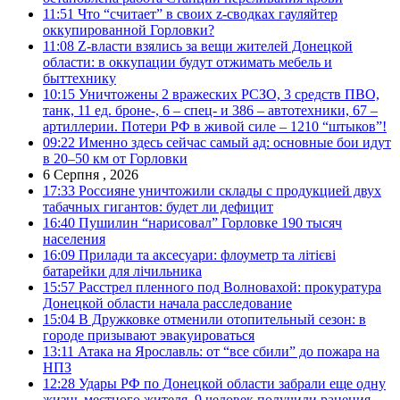
11:51
Что “считает” в своих z-сводках гауляйтер
оккупированной Горловки?
11:08
Z-власти взялись за вещи жителей Донецкой
области: в оккупации будут отжимать мебель и
быттехнику
10:15
Уничтожены 2 вражеских РСЗО, 3 средств ПВО,
танк, 11 ед. броне-, 6 – спец- и 386 – автотехники, 67 –
артиллерии. Потери РФ в живой силе – 1210 “штыков”!
09:22
Именно здесь сейчас самый ад: основные бои идут
в 20–50 км от Горловки
6 Серпня , 2026
17:33
Россияне уничтожили склады с продукцией двух
табачных гигантов: будет ли дефицит
16:40
Пушилин “нарисовал” Горловке 190 тысяч
населения
16:09
Прилади та аксесуари: флоуметр та літієві
батарейки для лічильника
15:57
Расстрел пленного под Волновахой: прокуратура
Донецкой области начала расследование
15:04
В Дружковке отменили отопительный сезон: в
городе призывают эвакуироваться
13:11
Атака на Ярославль: от “все сбили” до пожара на
НПЗ
12:28
Удары РФ по Донецкой области забрали еще одну
жизнь местного жителя, 9 человек получили ранения