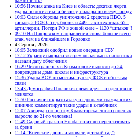
важно знать?
10:56
Ночная атака на Киев и область: десятки жертв,
удары по логистике и бизнесу, пожары по всему городу
10:03
Силы обороны уничтожили 2 средства ПВО, 5
танков, 2 РСЗО, 5 ед. броне- и 449 – автотехники, 65 –
артиллерии. Потери РФ в живой силе – 1130 “штыков”!
09:10
На Покровском направлении снова больше всего
атак, чем на ближайшем к Горловке
4 Серпня , 2026
18:05
Зеленский одобрил новые операции СБУ
17:12
Украину накрыла экстремальная жара: синоптики
назвали дату облегчения
16:29
Число раненых в Краматорске выросло до 24:
повреждены дома, школы и инфраструктура
15:36
Удары ВСУ по мостам, пункту ФСБ и объектам
связи
13:43
Демография Горловки: время идет – тенденция не
меняется
12:50
Россияне открыто атакуют дронами гражданских,
цинично комментируя такие удары в z-пабликах
12:07
Авиаудар по центру Краматорска: число раненых
выросло до 21-го человека!
11:49
Садовый трактор Honda: стоит ли переплачивать
за бренд
11:14
“Киевские дроны атаковали детский сад”: