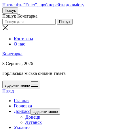
Натисніть "Enter", щоб перейти до вмісту
Пошук
Пошук Кочегарка
Контакты
О нас
Кочегарка
8 Серпня , 2026
Горлівська міська онлайн-газета
відкрити меню
Назад
Главная
Горловка
Донбасс
відкрити меню
Донецк
Луганск
Украина