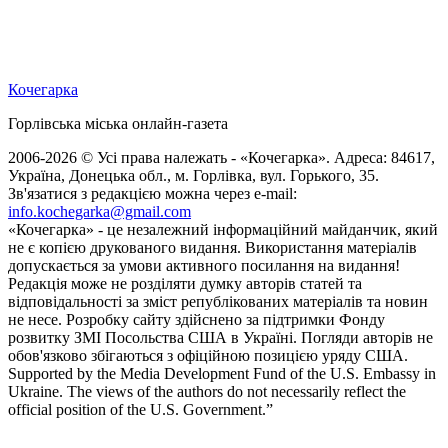
Кочегарка
Горлівська міська онлайн-газета
2006-2026 © Усі права належать - «Кочегарка». Адреса: 84617,
Україна, Донецька обл., м. Горлівка, вул. Горького, 35.
Зв'язатися з редакцією можна через e-mail:
info.kochegarka@gmail.com
«Кочегарка» - це незалежний інформаційний майданчик, який
не є копією друкованого видання. Використання матеріалів
допускається за умови активного посилання на видання!
Редакція може не розділяти думку авторів статей та
відповідальності за зміст републікованих матеріалів та новин
не несе. Розробку сайту здійснено за підтримки Фонду
розвитку ЗМІ Посольства США в Україні. Погляди авторів не
обов'язково збігаються з офіційною позицією уряду США.
Supported by the Media Development Fund of the U.S. Embassy in
Ukraine. The views of the authors do not necessarily reflect the
official position of the U.S. Government.”