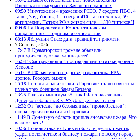
Горловки от оккупантов. Заявлено о раненых
09:59
Уничтожены 4 вражеских РСЗО, 7 средств ПВО, 4
танка, 3 ед. броне-, 1 – спец- и 416 – автотехники, 59 –
артиллерии. Потери РФ в живой силе – 1330 “штыков”!
09:06
На Покровском и Константиновском
направлениях — одинаковое число атак
08:13
Яблучний Спас: дата, традиції та прикмети
5 Серпня , 2026
17:47
В Краматорской громаде объявили
принудительную эвакуацию детей
16:54
“Смотри, овощи”: пострадавший об атаке дрона в
Херсоне
16:01
В РФ заявили о подрыве разработчика FPV-
дронов. Говорят, выжил
15:18
Пытали и насиловали в Горловке: стали известны
имена трех боевиков банды Безлера
13:25
Еще как минимум 35 атак РФ по населению
Донецкой области: 3-х РФ убила, 31 чел. ранен
12:32
От “детсада” до безымянных “промобъектов”:
новая версия событий из Горловки
11:49
В Донецкую область пришла аномальная жара. Что
важно знать?
10:56
Ночная атака на Киев и область: десятки жертв,
удары по логистике и бизнесу, пожары по всему городу