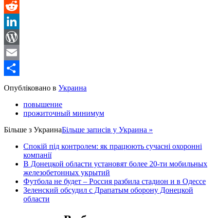
Message
Reddit
LinkedIn
WordPress
Email
Share
Опубліковано в
Украина
повышение
прожиточный минимум
Більше з
Украина
Більше записів у Украина »
Спокій під контролем: як працюють сучасні охоронні
компанії
В Донецкой области установят более 20-ти мобильных
железобетонных укрытий
Футбола не будет – Россия разбила стадион и в Одессе
Зеленский обсудил с Драпатым оборону Донецкой
области