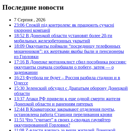
Последние новости
7 Серпня , 2026
23:06
Спокій під контролем: як працюють сучасні
охоронні компанії
18:52
В Донецкой области установят более 20-ти
мобильных железобетонных укрытий
18:09
Оккупанты поймали “посредницу телефонных
мошенников”: их жертвами якобы были и пенсионеры
из Горловки
17:16
В Донецке мотоциклист сбил пособника россиян:
оккупанты сначала сообщали о побеге, затем — о
задержании
16:23
Футбола не будет – Россия разбила стадион и в
Одессе
15:30
Зеленский обсудил с Драпатым оборону Донецкой
области
13:37
Атаки РФ привели к еще одной смерти жителя
Донецкой области и ранениям пятерых
12:44
В Краматорске закрывают отделения почты,
остановлена работа Станции переливания крови
11:51
Что “считает” в своих z-сводках гауляйтер
оккупированной Горловки?
11:08
Z-власти взялись за вещи жителей Донецкой