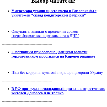
Выбор читателя
:
У агрессора уточнили, что вчера в Горловке был
уничтожен “склад кондитерской фабрики”
-----------------------------------------
Оккупанты заявили о продлении сроков
“переоформления недвижимости в ДНР”
------------------------------------------
С погибшим при обороне Донецкой области
горловчанином простились на Кировоградщине
------------------------------------------
Піца без кордонів: культові види, що підкорили Україну
------------------------------------------
В РФ прозвучал неожиданный призыв к переселению
жителей Донбасса и не только
------------------------------------------