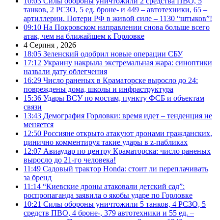
10:03
Силы обороны уничтожили 2 средства ПВО, 5
танков, 2 РСЗО, 5 ед. броне- и 449 – автотехники, 65 –
артиллерии. Потери РФ в живой силе – 1130 “штыков”!
09:10
На Покровском направлении снова больше всего
атак, чем на ближайшем к Горловке
4 Серпня , 2026
18:05
Зеленский одобрил новые операции СБУ
17:12
Украину накрыла экстремальная жара: синоптики
назвали дату облегчения
16:29
Число раненых в Краматорске выросло до 24:
повреждены дома, школы и инфраструктура
15:36
Удары ВСУ по мостам, пункту ФСБ и объектам
связи
13:43
Демография Горловки: время идет – тенденция не
меняется
12:50
Россияне открыто атакуют дронами гражданских,
цинично комментируя такие удары в z-пабликах
12:07
Авиаудар по центру Краматорска: число раненых
выросло до 21-го человека!
11:49
Садовый трактор Honda: стоит ли переплачивать
за бренд
11:14
“Киевские дроны атаковали детский сад”:
роспропаганда заявила о якобы ударе по Горловке
10:21
Силы обороны уничтожили 5 танков, 4 РСЗО, 5
средств ПВО, 4 броне-, 379 автотехники и 55 ед. –