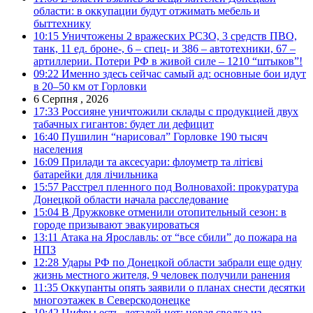
области: в оккупации будут отжимать мебель и
быттехнику
10:15
Уничтожены 2 вражеских РСЗО, 3 средств ПВО,
танк, 11 ед. броне-, 6 – спец- и 386 – автотехники, 67 –
артиллерии. Потери РФ в живой силе – 1210 “штыков”!
09:22
Именно здесь сейчас самый ад: основные бои идут
в 20–50 км от Горловки
6 Серпня , 2026
17:33
Россияне уничтожили склады с продукцией двух
табачных гигантов: будет ли дефицит
16:40
Пушилин “нарисовал” Горловке 190 тысяч
населения
16:09
Прилади та аксесуари: флоуметр та літієві
батарейки для лічильника
15:57
Расстрел пленного под Волновахой: прокуратура
Донецкой области начала расследование
15:04
В Дружковке отменили отопительный сезон: в
городе призывают эвакуироваться
13:11
Атака на Ярославль: от “все сбили” до пожара на
НПЗ
12:28
Удары РФ по Донецкой области забрали еще одну
жизнь местного жителя, 9 человек получили ранения
11:35
Оккупанты опять заявили о планах снести десятки
многоэтажек в Северскодонецке
10:42
Цифры есть, деталей нет: новая сводка из