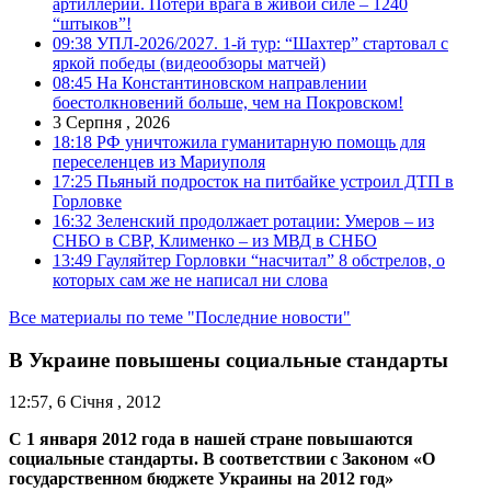
артиллерии. Потери врага в живой силе – 1240
“штыков”!
09:38
УПЛ-2026/2027. 1-й тур: “Шахтер” стартовал с
яркой победы (видеообзоры матчей)
08:45
На Константиновском направлении
боестолкновений больше, чем на Покровском!
3 Серпня , 2026
18:18
РФ уничтожила гуманитарную помощь для
переселенцев из Мариуполя
17:25
Пьяный подросток на питбайке устроил ДТП в
Горловке
16:32
Зеленский продолжает ротации: Умеров – из
СНБО в СВР, Клименко – из МВД в СНБО
13:49
Гауляйтер Горловки “насчитал” 8 обстрелов, о
которых сам же не написал ни слова
Все материалы по теме "Последние новости"
В Украине повышены социальные стандарты
12:57, 6 Січня , 2012
С 1 января 2012 года в нашей стране повышаются
социальные стандарты. В соответствии с Законом «О
государственном бюджете Украины на 2012 год»