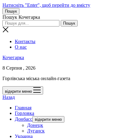
Натисніть "Enter", щоб перейти до вмісту
Пошук
Пошук Кочегарка
Контакты
О нас
Кочегарка
8 Серпня , 2026
Горлівська міська онлайн-газета
відкрити меню
Назад
Главная
Горловка
Донбасс
відкрити меню
Донецк
Луганск
Украина