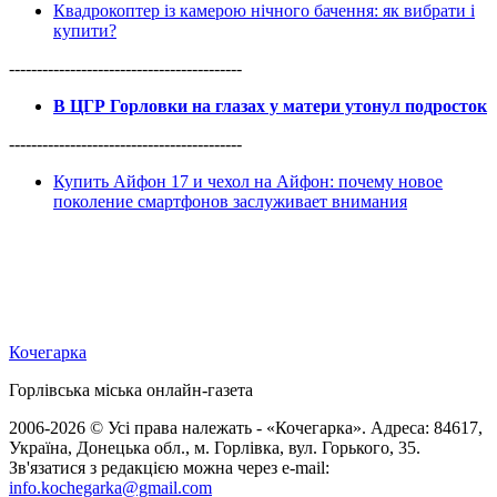
Квадрокоптер із камерою нічного бачення: як вибрати і
купити?
------------------------------------------
В ЦГР Горловки на глазах у матери утонул подросток
------------------------------------------
Купить Айфон 17 и чехол на Айфон: почему новое
поколение смартфонов заслуживает внимания
Кочегарка
Горлівська міська онлайн-газета
2006-2026 © Усі права належать - «Кочегарка». Адреса: 84617,
Україна, Донецька обл., м. Горлівка, вул. Горького, 35.
Зв'язатися з редакцією можна через e-mail:
info.kochegarka@gmail.com