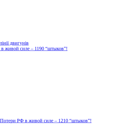
інії двигунів
Ф в живой силе – 1190 “штыков”!
. Потери РФ в живой силе – 1210 “штыков”!