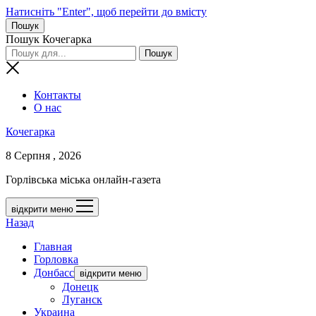
Натисніть "Enter", щоб перейти до вмісту
Пошук
Пошук Кочегарка
Контакты
О нас
Кочегарка
8 Серпня , 2026
Горлівська міська онлайн-газета
відкрити меню
Назад
Главная
Горловка
Донбасс
відкрити меню
Донецк
Луганск
Украина