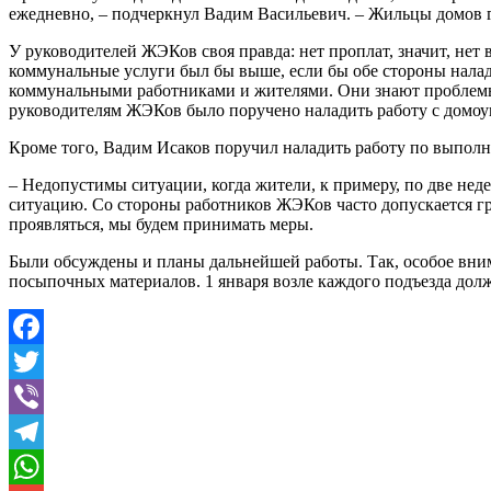
ежедневно, – подчеркнул Вадим Васильевич. – Жильцы домов гот
У руководителей ЖЭКов своя правда: нет проплат, значит, не
коммунальные услуги был бы выше, если бы обе стороны нала
коммунальными работниками и жителями. Они знают проблемы с
руководителям ЖЭКов было поручено наладить работу с домоу
Кроме того, Вадим Исаков поручил наладить работу по выпол
– Недопустимы ситуации, когда жители, к примеру, по две нед
ситуацию. Со стороны работников ЖЭКов часто допускается гр
проявляться, мы будем принимать меры.
Были обсуждены и планы дальнейшей работы. Так, особое вни
посыпочных материалов. 1 января возле каждого подъезда дол
Facebook
Twitter
Viber
Telegram