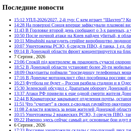
Последние новости
15:12
УПЛ-2026/2027. 2-й тур: С кем играет “Шахтер”? Ко
14:28
На поверхні Сонця вперше зафіксували плазмові ви
11:43
В Горловке второй день сообщают о 3-х раненых, а 
10:50
После ночной атаки на Киев найден убитый, в обла
10:11
Mitsubishi налагодить серійне виробництво людинопо
10:07
Уничтожены РСЗО, 6 средств ПВО, 4 танка, 1 ед. бр
09:14
В Донецкой области фронт концентрируется на бл
7 Серпня , 2026
23:06
Спокій під контролем: як працюють сучасні охоронн
18:52
В Донецкой области установят более 20-ти мобил
18:09
Оккупанты поймали “посредницу телефонных моше
17:16
В Донецке мотоциклист сбил пособника россиян: о
16:23
Футбола не будет – Россия разбила стадион и в Оде
15:30
Зеленский обсудил с Драпатым оборону Донецкой 
13:37
Атаки РФ привели к еще одной смерти жителя Доне
12:44
В Краматорске закрывают отделения почты, остано
11:51
Что “считает” в своих z-сводках гауляйтер оккупи
11:08
Z-власти взялись за вещи жителей Донецкой област
10:15
Уничтожены 2 вражеских РСЗО, 3 средств ПВО, танк,
09:22
Именно здесь сейчас самый ад: основные бои идут 
6 Серпня , 2026
17:33
Россияне уничтожили склады с продукцией двух та