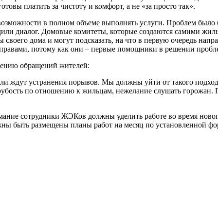
овы платить за чистоту и комфорт, а не «за просто так».
т возможности в полном объеме выполнять услуги. Проблем было
дили диалог. Домовые комитеты, которые создаются самими жи
воего дома и могут подсказать, на что в первую очередь напр
правами, потому как они – первые помощники в решении пробл
нению обращений жителей:
ели ждут устранения порывов. Мы должны уйти от такого подход
убость по отношению к жильцам, нежелание слушать горожан. Г
мание сотрудники ЖЭКов должны уделить работе во время ново
жны быть размещены планы работ на месяц по установленной фор