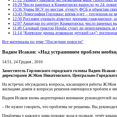
16:29
Число раненых в Краматорске выросло до 24: повр
15:36
Удары ВСУ по мостам, пункту ФСБ и объектам свя
13:43
Демография Горловки: время идет – тенденция не м
12:50
Россияне открыто атакуют дронами гражданских, ц
12:07
Авиаудар по центру Краматорска: число раненых вы
11:49
Садовый трактор Honda: стоит ли переплачивать за
11:14
“Киевские дроны атаковали детский сад”: роспропаг
Все материалы по теме "Последние новости"
Вадим Исаков: «Над устранением проблем необхо
14:51, 24 Грудня , 2010
Заместитель Горловского городского головы Вадим Исако
директорами ЖЭКов Никитовского, Центрально-Городского
На встречах обсуждались вопросы, касающиеся работы ЖЭКов в
жильцами домов в вопросах решения имеющихся проблем и мн
Вадим Исаков вновь акцентировал внимание руководителей на 
– Не нужно говорить, что проблемы не решаемы. Вы руководит
Проблемы у каждого дома похожи: вода в подвале, течёт крыша,