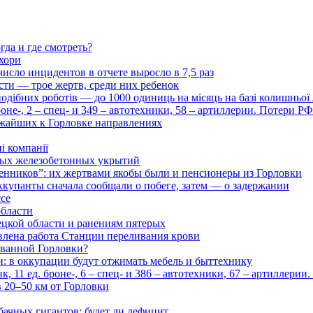
гда и где смотреть?
хори
число инцидентов в отчете выросло в 7,5 раз
сти — трое жертв, среди них ребенок
дібних роботів — до 1000 одиниць на місяць на базі колишньої л
оне-, 2 – спец- и 349 – автотехники, 58 – артиллерии. Потери Р
ижайших к Горловке направлениях
і компанії
ьных железобетонных укрытий
нников”: их жертвами якобы были и пенсионеры из Горловки
ккупанты сначала сообщали о побеге, затем — о задержании
ссе
области
цкой области и ранениям пятерых
влена работа Станции переливания крови
рованной Горловки?
и: в оккупации будут отжимать мебель и быттехнику
 11 ед. броне-, 6 – спец- и 386 – автотехники, 67 – артиллерии
в 20–50 км от Горловки
бачных гигантов: будет ли дефицит