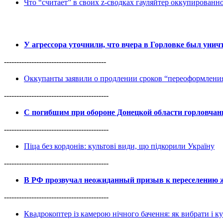
Что “считает” в своих z-сводках гауляйтер оккупированн
У агрессора уточнили, что вчера в Горловке был уни
-----------------------------------------
Оккупанты заявили о продлении сроков “переоформлен
------------------------------------------
С погибшим при обороне Донецкой области горловча
------------------------------------------
Піца без кордонів: культові види, що підкорили Україну
------------------------------------------
В РФ прозвучал неожиданный призыв к переселению ж
------------------------------------------
Квадрокоптер із камерою нічного бачення: як вибрати і к