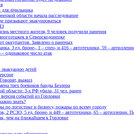
ия
и для лічильника
нецкой области начала расследование
де призывают эвакуироваться
ПЗ
изнь местного жителя, 9 человек получили ранения
многоэтажек в Северскодонецке
 от оккупантов. Заявлено о раненых
ка, 3 ед. броне-, 1 – спец- и 416 – автотехники, 59 – артиллер
— одинаковое число атак
 эвакуацию детей
ерсоне
 Говорят, выжил
мена трех боевиков банды Безлера
 области: 3-х РФ убила, 31 чел. ранен
 версия событий из Горловки
важно знать?
ары по логистике и бизнесу, пожары по всему городу
, 2 РСЗО, 5 ед. броне- и 449 – автотехники, 65 – артиллерии. 
ак, чем на ближайшем к Горловке
азвали дату облегчения