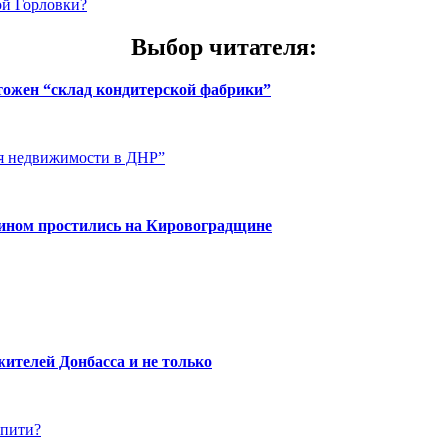
ой Горловки?
Выбор читателя
:
чтожен “склад кондитерской фабрики”
ия недвижимости в ДНР”
нином простились на Кировоградщине
ителей Донбасса и не только
упити?