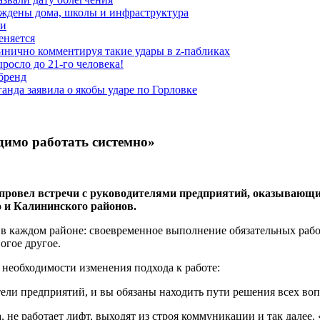
еждены дома, школы и инфраструктура
зи
еняется
инично комментируя такие удары в z-пабликах
росло до 21-го человека!
 бренд
анда заявила о якобы ударе по Горловке
димо работать системно»
в провел встречи с руководителями предприятий, оказываю
 и Калининского районов.
 каждом районе: своевременное выполнение обязательных работ
огое другое.
необходимости изменения подхода к работе:
ели предприятий, и вы обязаны находить пути решения всех воп
 не работает лифт, выходят из строя коммуникации и так далее.