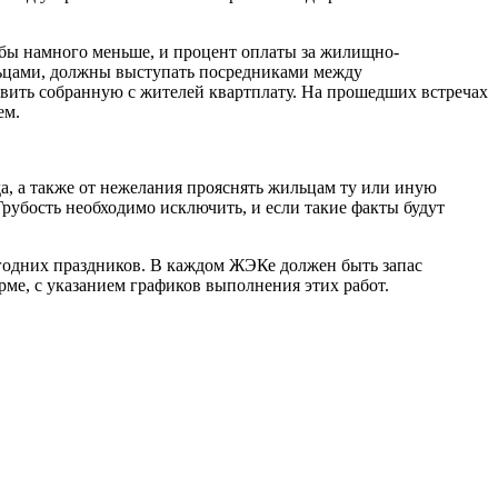
 бы намного меньше, и процент оплаты за жилищно-
льцами, должны выступать посредниками между
авить собранную с жителей квартплату. На прошедших встречах
ем.
а, а также от нежелания прояснять жильцам ту или иную
рубость необходимо исключить, и если такие факты будут
годних праздников. В каждом ЖЭКе должен быть запас
ме, с указанием графиков выполнения этих работ.