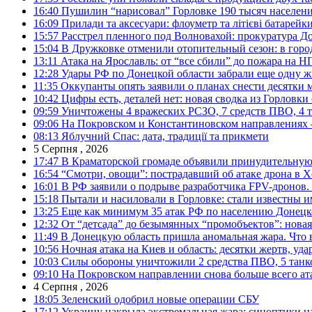
16:40
Пушилин “нарисовал” Горловке 190 тысяч населен
16:09
Прилади та аксесуари: флоуметр та літієві батарейк
15:57
Расстрел пленного под Волновахой: прокуратура До
15:04
В Дружковке отменили отопительный сезон: в горо
13:11
Атака на Ярославль: от “все сбили” до пожара на Н
12:28
Удары РФ по Донецкой области забрали еще одну ж
11:35
Оккупанты опять заявили о планах снести десятки 
10:42
Цифры есть, деталей нет: новая сводка из Горловки
09:59
Уничтожены 4 вражеских РСЗО, 7 средств ПВО, 4 тан
09:06
На Покровском и Константиновском направлениях 
08:13
Яблучний Спас: дата, традиції та прикмети
5 Серпня , 2026
17:47
В Краматорской громаде объявили принудительную
16:54
“Смотри, овощи”: пострадавший об атаке дрона в Х
16:01
В РФ заявили о подрыве разработчика FPV-дронов.
15:18
Пытали и насиловали в Горловке: стали известны и
13:25
Еще как минимум 35 атак РФ по населению Донецкой
12:32
От “детсада” до безымянных “промобъектов”: новая
11:49
В Донецкую область пришла аномальная жара. Что 
10:56
Ночная атака на Киев и область: десятки жертв, уд
10:03
Силы обороны уничтожили 2 средства ПВО, 5 танков
09:10
На Покровском направлении снова больше всего ат
4 Серпня , 2026
18:05
Зеленский одобрил новые операции СБУ
17:12
Украину накрыла экстремальная жара: синоптики н