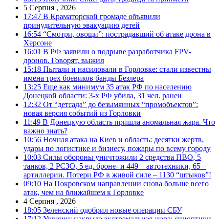
5 Серпня , 2026
17:47
В Краматорской громаде объявили
принудительную эвакуацию детей
16:54
“Смотри, овощи”: пострадавший об атаке дрона в
Херсоне
16:01
В РФ заявили о подрыве разработчика FPV-
дронов. Говорят, выжил
15:18
Пытали и насиловали в Горловке: стали известны
имена трех боевиков банды Безлера
13:25
Еще как минимум 35 атак РФ по населению
Донецкой области: 3-х РФ убила, 31 чел. ранен
12:32
От “детсада” до безымянных “промобъектов”:
новая версия событий из Горловки
11:49
В Донецкую область пришла аномальная жара. Что
важно знать?
10:56
Ночная атака на Киев и область: десятки жертв,
удары по логистике и бизнесу, пожары по всему городу
10:03
Силы обороны уничтожили 2 средства ПВО, 5
танков, 2 РСЗО, 5 ед. броне- и 449 – автотехники, 65 –
артиллерии. Потери РФ в живой силе – 1130 “штыков”!
09:10
На Покровском направлении снова больше всего
атак, чем на ближайшем к Горловке
4 Серпня , 2026
18:05
Зеленский одобрил новые операции СБУ
17:12
Украину накрыла экстремальная жара: синоптики