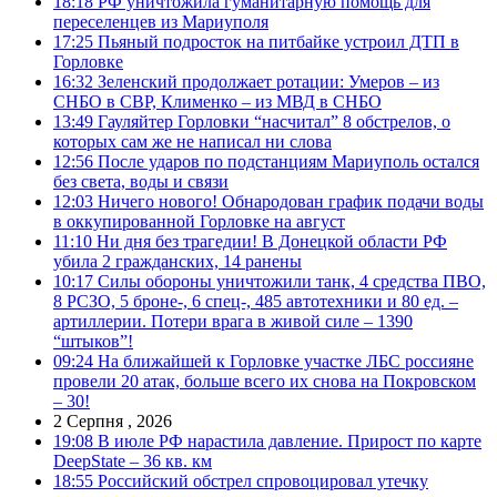
18:18
РФ уничтожила гуманитарную помощь для
переселенцев из Мариуполя
17:25
Пьяный подросток на питбайке устроил ДТП в
Горловке
16:32
Зеленский продолжает ротации: Умеров – из
СНБО в СВР, Клименко – из МВД в СНБО
13:49
Гауляйтер Горловки “насчитал” 8 обстрелов, о
которых сам же не написал ни слова
12:56
После ударов по подстанциям Мариуполь остался
без света, воды и связи
12:03
Ничего нового! Обнародован график подачи воды
в оккупированной Горловке на август
11:10
Ни дня без трагедии! В Донецкой области РФ
убила 2 гражданских, 14 ранены
10:17
Силы обороны уничтожили танк, 4 средства ПВО,
8 РСЗО, 5 броне-, 6 спец-, 485 автотехники и 80 ед. –
артиллерии. Потери врага в живой силе – 1390
“штыков”!
09:24
На ближайшей к Горловке участке ЛБС россияне
провели 20 атак, больше всего их снова на Покровском
– 30!
2 Серпня , 2026
19:08
В июле РФ нарастила давление. Прирост по карте
DeepState – 36 кв. км
18:55
Российский обстрел спровоцировал утечку