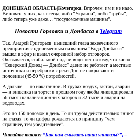
ДОНЕЦКАЯ ОБЛАСТЬ|Кочегарка.
Впрочем, им и не надо.
Виновата у них, как всегда, либо “Украина”, либо “трубы”,
либо теперь уже даже… “посудомоечные машины”.
Новости Горловки и Донбасса в
Telegram
Так, Андрей Григорьев, нынешний глава захваченного
предприятия с одноименным названием “Вода Донбасса”
вышел в эфир и выдал очередной набор отговорок.
Оказывается, стабильной подачи воды нет потому, что канал
“Северский Донец — Донбасс” давно не работает, а местные
источники и переброски с реки Дон не покрывают и
половины (45-50 %) потребностей.
А дальше — по накатанной. В трубах воздух, застои, аварии
— и вишенка на торте: в прошлом году якобы ликвидировали
56 тысяч канализационных заторов и 32 тысячи аварий на
водоводах.
Это по 150 поломок в день. То ли трубы действительно гниют
на глазах, то ли цифры рождаются по принципу “чем
страшнее, тем убедительнее”.
Читайте также:
“Как нам смывать наши унитазы?”, –