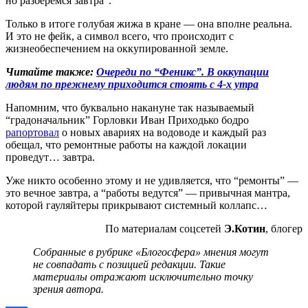
но разберемся завтра”.
Только в итоге голубая жижа в кране — она вполне реальна.
И это не фейк, а символ всего, что происходит с
жизнеобеспечением на оккупированной земле.
Читайте также:
Очереди по “Феникс”. В оккупации
людям по прежнему приходится стоять с 4-х утра
Напомним, что буквально накануне так называемый
“градоначальник” Горловки Иван Приходько бодро
рапортовал
о новых авариях на водоводе и каждый раз
обещал, что ремонтные работы на каждой локации
проведут… завтра.
Уже никто особенно этому и не удивляется, что “ремонты” —
это вечное завтра, а “работы ведутся” — привычная мантра,
которой гауляйтеры прикрывают системный коллапс…
По материалам соцсетей
Э.Котин
, блогер
Собранные в рубрике «Блогосфера» мнения могут
не совпадать с позицией редакции. Такие
материалы
отражают исключительно точку
зрения автора.