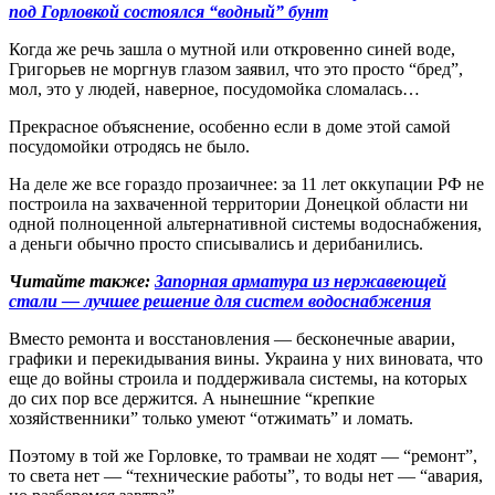
под Горловкой состоялся “водный” бунт
Когда же речь зашла о мутной или откровенно синей воде,
Григорьев не моргнув глазом заявил, что это просто “бред”,
мол, это у людей, наверное, посудомойка сломалась…
Прекрасное объяснение, особенно если в доме этой самой
посудомойки отродясь не было.
На деле же все гораздо прозаичнее: за 11 лет оккупации РФ не
построила на захваченной территории Донецкой области ни
одной полноценной альтернативной системы водоснабжения,
а деньги обычно просто списывались и дерибанились.
Читайте также:
Запорная арматура из нержавеющей
стали — лучшее решение для систем водоснабжения
Вместо ремонта и восстановления — бесконечные аварии,
графики и перекидывания вины. Украина у них виновата, что
еще до войны строила и поддерживала системы, на которых
до сих пор все держится. А нынешние “крепкие
хозяйственники” только умеют “отжимать” и ломать.
Поэтому в той же Горловке, то трамваи не ходят — “ремонт”,
то света нет — “технические работы”, то воды нет — “авария,