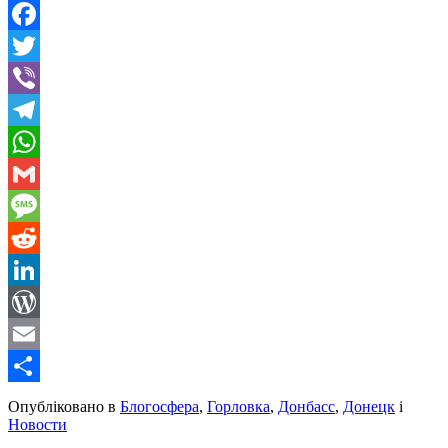
Facebook
Twitter
Viber
Telegram
WhatsApp
Gmail
Message
Reddit
LinkedIn
WordPress
Email
Share
Опубліковано в
Блогосфера
,
Горловка
,
Донбасс
,
Донецк
і
Новости