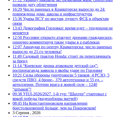
назвали дату облегчения
16:29
Число раненых в Краматорске выросло до 24:
повреждены дома, школы и инфраструктура
15:36
Удары ВСУ по мостам, пункту ФСБ и объектам
связи
13:43
Демография Горловки: время идет – тенденция не
меняется
12:50
Россияне открыто атакуют дронами гражданских,
цинично комментируя такие удары в z-пабликах
12:07
Авиаудар по центру Краматорска: число раненых
выросло до 21-го человека!
11:49
Садовый трактор Honda: стоит ли переплачивать
за бренд
11:14
“Киевские дроны атаковали детский сад”:
роспропаганда заявила о якобы ударе по Горловке
10:21
Силы обороны уничтожили 5 танков, 4 РСЗО, 5
средств ПВО, 4 броне-, 379 автотехники и 55 ед. –
артиллерии. Потери врага в живой силе – 1240
“штыков”!
09:38
УПЛ-2026/2027. 1-й тур: “Шахтер” стартовал с
яркой победы (видеообзоры матчей)
08:45
На Константиновском направлении
боестолкновений больше, чем на Покровском!
3 Серпня , 2026