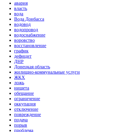
авария
власть
вода
Вода Донбасса
водовод
водопровод
водоснабжение
воровство
восстановление
график
дефицит
ДНР
Донецкая область
жилищно-коммунальные услуги
ЖКХ
ложь
нищета
обещание
ограничение
оккупация
отключение
повреждение
подача
порыв
проблема