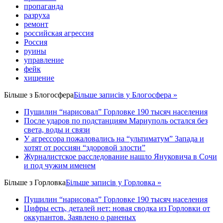
пропаганда
разруха
ремонт
российская агрессия
Россия
руины
управление
фейк
хищение
Більше з
Блогосфера
Більше записів у Блогосфера »
Пушилин “нарисовал” Горловке 190 тысяч населения
После ударов по подстанциям Мариуполь остался без
света, воды и связи
У агрессора пожаловались на “ультиматум” Запада и
хотят от россиян “здоровой злости”
Журналистское расследование нашло Януковича в Сочи
и под чужим именем
Більше з
Горловка
Більше записів у Горловка »
Пушилин “нарисовал” Горловке 190 тысяч населения
Цифры есть, деталей нет: новая сводка из Горловки от
оккупантов. Заявлено о раненых