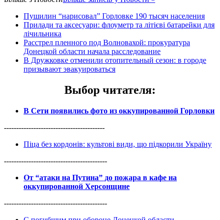
Пушилин “нарисовал” Горловке 190 тысяч населения
Прилади та аксесуари: флоуметр та літієві батарейки для
лічильника
Расстрел пленного под Волновахой: прокуратура
Донецкой области начала расследование
В Дружковке отменили отопительный сезон: в городе
призывают эвакуироваться
Выбор читателя
:
В Сети появились фото из оккупированной Горловки
-----------------------------------------
Піца без кордонів: культові види, що підкорили Україну
------------------------------------------
От “атаки на Путина” до пожара в кафе на
оккупированной Херсонщине
------------------------------------------
С погибшим при обороне Донецкой области