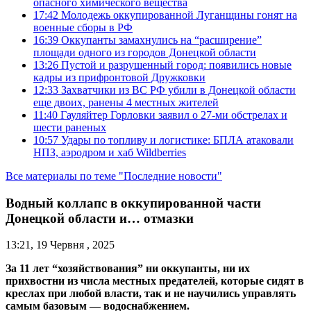
опасного химического вещества
17:42
Молодежь оккупированной Луганщины гонят на
военные сборы в РФ
16:39
Оккупанты замахнулись на “расширение”
площади одного из городов Донецкой области
13:26
Пустой и разрушенный город: появились новые
кадры из прифронтовой Дружковки
12:33
Захватчики из ВС РФ убили в Донецкой области
еще двоих, ранены 4 местных жителей
11:40
Гауляйтер Горловки заявил о 27-ми обстрелах и
шести раненых
10:57
Удары по топливу и логистике: БПЛА атаковали
НПЗ, аэродром и хаб Wildberries
Все материалы по теме "Последние новости"
Водный коллапс в оккупированной части
Донецкой области и… отмазки
13:21, 19 Червня , 2025
За 11 лет “хозяйствования” ни оккупанты, ни их
прихвостни из числа местных предателей, которые сидят в
креслах при любой власти, так и не научились управлять
самым базовым — водоснабжением.