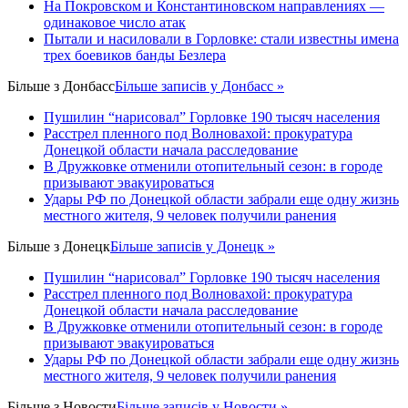
На Покровском и Константиновском направлениях —
одинаковое число атак
Пытали и насиловали в Горловке: стали известны имена
трех боевиков банды Безлера
Більше з
Донбасс
Більше записів у Донбасс »
Пушилин “нарисовал” Горловке 190 тысяч населения
Расстрел пленного под Волновахой: прокуратура
Донецкой области начала расследование
В Дружковке отменили отопительный сезон: в городе
призывают эвакуироваться
Удары РФ по Донецкой области забрали еще одну жизнь
местного жителя, 9 человек получили ранения
Більше з
Донецк
Більше записів у Донецк »
Пушилин “нарисовал” Горловке 190 тысяч населения
Расстрел пленного под Волновахой: прокуратура
Донецкой области начала расследование
В Дружковке отменили отопительный сезон: в городе
призывают эвакуироваться
Удары РФ по Донецкой области забрали еще одну жизнь
местного жителя, 9 человек получили ранения
Більше з
Новости
Більше записів у Новости »