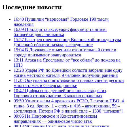
Последние новости
16:40
Пушилин “нарисовал” Горловке 190 тысяч
населения
16:09
Прилади та аксесуари: флоуметр та літієві
батарейки для лічильника
15:57
Расстрел пленного под Волновахой: прокуратура
Донецкой области начала расследование
15:04
В Дружковке отменили отопительный сезон: в
городе призывают эвакуироваться
13:11
Атака на Ярославль: от “все сбили” до пожара на
НПЗ
12:28
Удары РФ по Донецкой области забрали еще одну
жизнь местного жителя, 9 человек получили ранения
11:35
Оккупанты опять заявили о планах снести десятки
многоэтажек в Северскодонецке
10:42
Цифры есть, деталей нет: новая сводка из
Горловки от оккупантов. Заявлено о раненых
09:59
Уничтожены 4 вражеских РСЗО, 7 средств ПВО, 4
танка, 3 ед. броне-, 1 – спец- и 416 – автотехники, 59 –
артиллерии. Потери РФ в живой силе – 1330 “штыков”!
09:06
На Покровском и Константиновском
направлениях — одинаковое число атак
08:13
Яблучний Спас: дата, традиції та прикмети