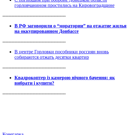
горловчанином простились на Кировоградщине
------------------------------------------
В РФ заговорили о “моратории” на отжатие жилья
на оккупированном Донбассе
------------------------------------------
В центре Горловки пособники россиян вновь
собираются отжать десятки квартир
------------------------------------------
Квадрокоптер із камерою нічного бачення: як
вибрати і купити?
------------------------------------------
Кочегарка