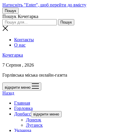
Натисніть "Enter", щоб перейти до вмісту
Пошук
Пошук Кочегарка
Контакты
О нас
Кочегарка
7 Серпня , 2026
Горлівська міська онлайн-газета
відкрити меню
Назад
Главная
Горловка
Донбасс
відкрити меню
Донецк
Луганск
Украина