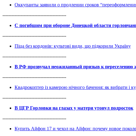
Оккупанты заявили о продлении сроков “переоформлен
------------------------------------------
С погибшим при обороне Донецкой области горловча
------------------------------------------
Піца без кордонів: культові види, що підкорили Україну
------------------------------------------
В РФ прозвучал неожиданный призыв к переселению ж
------------------------------------------
Квадрокоптер із камерою нічного бачення: як вибрати і к
------------------------------------------
В ЦГР Горловки на глазах у матери утонул подросток
------------------------------------------
Купить Айфон 17 и чехол на Айфон: почему новое покол