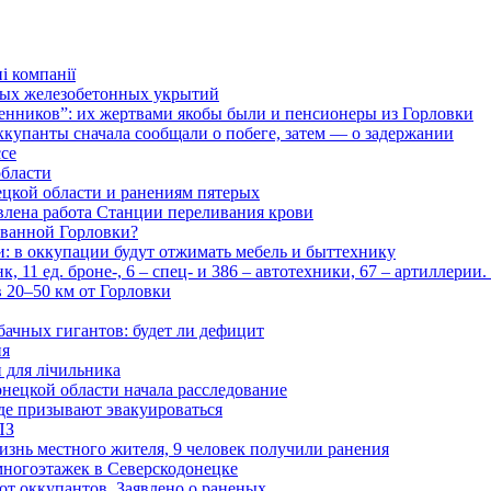
і компанії
ьных железобетонных укрытий
нников”: их жертвами якобы были и пенсионеры из Горловки
ккупанты сначала сообщали о побеге, затем — о задержании
ссе
области
цкой области и ранениям пятерых
влена работа Станции переливания крови
рованной Горловки?
и: в оккупации будут отжимать мебель и быттехнику
 11 ед. броне-, 6 – спец- и 386 – автотехники, 67 – артиллерии
в 20–50 км от Горловки
бачных гигантов: будет ли дефицит
ия
и для лічильника
нецкой области начала расследование
де призывают эвакуироваться
ПЗ
изнь местного жителя, 9 человек получили ранения
многоэтажек в Северскодонецке
 от оккупантов. Заявлено о раненых