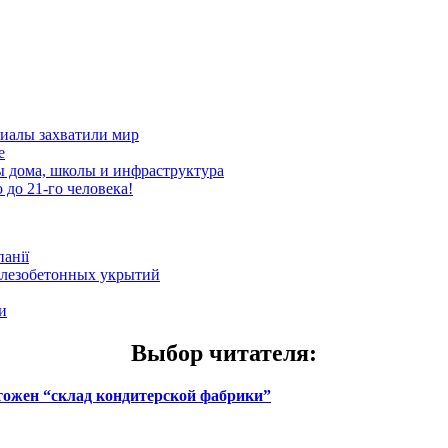
риалы захватили мир
е
ы дома, школы и инфраструктура
до 21-го человека!
анії
елезобетонных укрытий
и
Выбор читателя
:
чтожен “склад кондитерской фабрики”