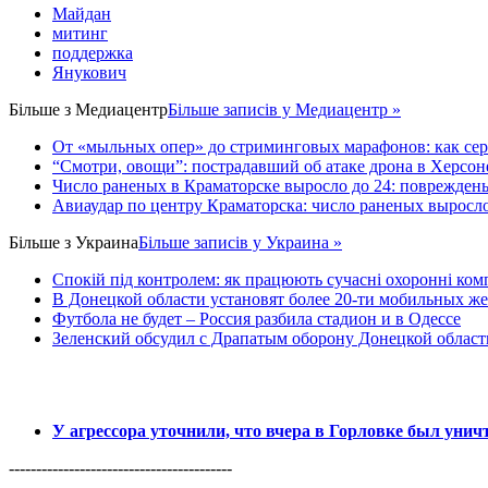
Майдан
митинг
поддержка
Янукович
Більше з
Медиацентр
Більше записів у Медиацентр »
От «мыльных опер» до стриминговых марафонов: как се
“Смотри, овощи”: пострадавший об атаке дрона в Херсон
Число раненых в Краматорске выросло до 24: поврежден
Авиаудар по центру Краматорска: число раненых выросло 
Більше з
Украина
Більше записів у Украина »
Спокій під контролем: як працюють сучасні охоронні комп
В Донецкой области установят более 20-ти мобильных ж
Футбола не будет – Россия разбила стадион и в Одессе
Зеленский обсудил с Драпатым оборону Донецкой област
У агрессора уточнили, что вчера в Горловке был уни
-----------------------------------------