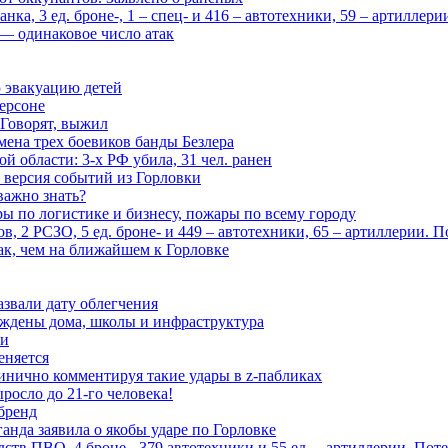
ка, 3 ед. броне-, 1 – спец- и 416 – автотехники, 59 – артиллер
— одинаковое число атак
 эвакуацию детей
ерсоне
 Говорят, выжил
мена трех боевиков банды Безлера
 области: 3-х РФ убила, 31 чел. ранен
 версия событий из Горловки
важно знать?
ары по логистике и бизнесу, пожары по всему городу
, 2 РСЗО, 5 ед. броне- и 449 – автотехники, 65 – артиллерии. 
ак, чем на ближайшем к Горловке
азвали дату облегчения
еждены дома, школы и инфраструктура
зи
еняется
инично комментируя такие удары в z-пабликах
росло до 21-го человека!
 бренд
анда заявила о якобы ударе по Горловке
тв ПВО, 4 броне-, 379 автотехники и 55 ед. – артиллерии. Поте