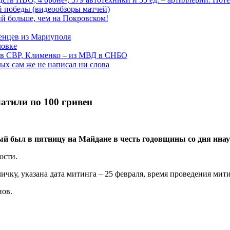
ой победы (видеообзоры матчей)
й больше, чем на Покровском!
енцев из Мариуполя
ловке
 в СВР, Клименко – из МВД в СНБО
рых сам же не написал ни слова
атили по 100 гривен
ый был в пятницу на Майдане в честь годовщины со дня ина
ости.
ку, указана дата митинга – 25 февраля, время проведения митинг
нов.