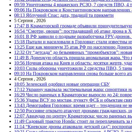
09:59
Уничтожены 4 вражеских РСЗО, 7 средств ПВО, 4 тан
09:06
На Покровском и Константиновском направлениях 
08:13
Яблучний Спас: дата, традиції та прикмети
5 Серпня , 2026
17:47
В Краматорской громаде объявили принудительную
16:54
“Смотри, овощи”: пострадавший об атаке дрона в Х
16:01
В РФ заявили о подрыве разработчика FPV-дронов.
15:18
Пытали и насиловали в Горловке: стали известны и
13:25
Еще как минимум 35 атак РФ по населению Донецкой
12:32
От “детсада” до безымянных “промобъектов”: новая
11:49
В Донецкую область пришла аномальная жара. Что 
10:56
Ночная атака на Киев и область: десятки жертв, уд
10:03
Силы обороны уничтожили 2 средства ПВО, 5 танков
09:10
На Покровском направлении снова больше всего ат
4 Серпня , 2026
18:05
Зеленский одобрил новые операции СБУ
17:12
Украину накрыла экстремальная жара: синоптики н
16:29
Число раненых в Краматорске выросло до 24: повр
15:36
Удары ВСУ по мостам, пункту ФСБ и объектам свя
13:43
Демография Горловки: время идет – тенденция не м
12:50
Россияне открыто атакуют дронами гражданских, ц
12:07
Авиаудар по центру Краматорска: число раненых вы
11:49
Садовый трактор Honda: стоит ли переплачивать за
11:14
“Киевские дроны атаковали детский сад”: роспропаг
10:21
Силы обороны уничтожили 5 танков, 4 РСЗО, 5 средс