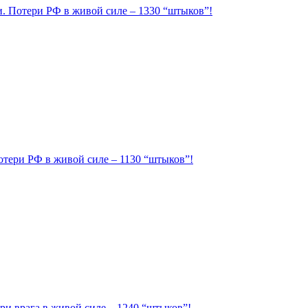
ии. Потери РФ в живой силе – 1330 “штыков”!
Потери РФ в живой силе – 1130 “штыков”!
ри врага в живой силе – 1240 “штыков”!