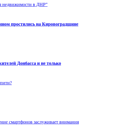
ия недвижимости в ДНР”
нином простились на Кировоградщине
ителей Донбасса и не только
упити?
ение смартфонов заслуживает внимания