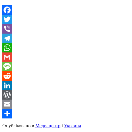
Facebook
Twitter
Viber
Telegram
WhatsApp
Gmail
Message
Reddit
LinkedIn
WordPress
Email
Share
Опубліковано в
Медиацентр
і
Украина