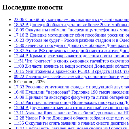
Последние новости
23:06
Спокій під контролем: як працюють сучасні охоронн
18:52
В Донецкой области установят более 20-ти мобил
18:09
Оккупанты поймали “посредницу телефонных моше
17:16
В Донецке мотоциклист сбил пособника россиян: о
16:23
Футбола не будет – Россия разбила стадион и в Оде
15:30
Зеленский обсудил с Драпатым оборону Донецкой 
13:37
Атаки РФ привели к еще одной смерти жителя Доне
12:44
В Краматорске закрывают отделения почты, остано
11:51
Что “считает” в своих z-сводках гауляйтер оккупи
11:08
Z-власти взялись за вещи жителей Донецкой област
10:15
Уничтожены 2 вражеских РСЗО, 3 средств ПВО, танк,
09:22
Именно здесь сейчас самый ад: основные бои идут 
6 Серпня , 2026
17:33
Россияне уничтожили склады с продукцией двух та
16:40
Пушилин “нарисовал” Горловке 190 тысяч населен
16:09
Прилади та аксесуари: флоуметр та літієві батарейк
15:57
Расстрел пленного под Волновахой: прокуратура До
15:04
В Дружковке отменили отопительный сезон: в горо
13:11
Атака на Ярославль: от “все сбили” до пожара на Н
12:28
Удары РФ по Донецкой области забрали еще одну ж
11:35
Оккупанты опять заявили о планах снести десятки 
10:42
Цифры есть, деталей нет: новая сводка из Горловки