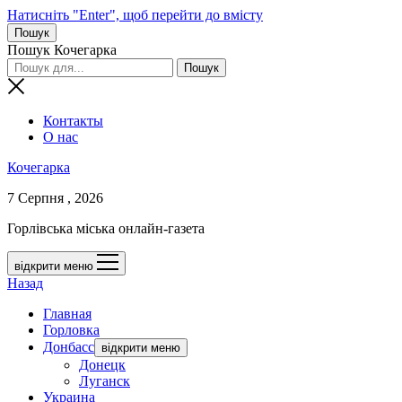
Натисніть "Enter", щоб перейти до вмісту
Пошук
Пошук Кочегарка
Контакты
О нас
Кочегарка
7 Серпня , 2026
Горлівська міська онлайн-газета
відкрити меню
Назад
Главная
Горловка
Донбасс
відкрити меню
Донецк
Луганск
Украина