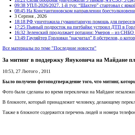
09:38
УПЛ-2026/2027. 1-й тур: “Шахтер” стартовал с ярк
08:45
На Константиновском направлении боестолкновени
3 Серпня , 2026
18:18
РФ уничтожила гуманитарную помощь для пересел
17:25
Пьяный подросток на питбайке устроил ДТП в Гор
16:32
Зеленский продолжает ротации: Умеров – из СНБО
13:49
Гауляйтер Горловки “насчитал” 8 обстрелов, о кото
Все материалы по теме "Последние новости"
За митинг в поддержку Януковича на Майдане пл
10:53, 27 Лютого , 2011
Было получено фотоподтверждение того, что митинг, котор
Фото были сделаны во время переклички на Майдане незалежн
В блокноте, который принадлежит человеку, делающему переклич
Также в блокноте содержится перечень людей и номера телефо