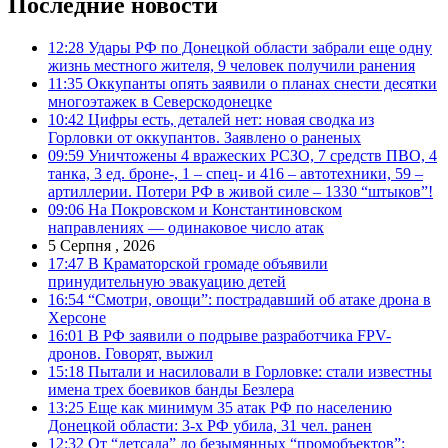
Последние новости
12:28
Удары РФ по Донецкой области забрали еще одну
жизнь местного жителя, 9 человек получили ранения
11:35
Оккупанты опять заявили о планах снести десятки
многоэтажек в Северскодонецке
10:42
Цифры есть, деталей нет: новая сводка из
Горловки от оккупантов. Заявлено о раненых
09:59
Уничтожены 4 вражеских РСЗО, 7 средств ПВО, 4
танка, 3 ед. броне-, 1 – спец- и 416 – автотехники, 59 –
артиллерии. Потери РФ в живой силе – 1330 “штыков”!
09:06
На Покровском и Константиновском
направлениях — одинаковое число атак
5 Серпня , 2026
17:47
В Краматорской громаде объявили
принудительную эвакуацию детей
16:54
“Смотри, овощи”: пострадавший об атаке дрона в
Херсоне
16:01
В РФ заявили о подрыве разработчика FPV-
дронов. Говорят, выжил
15:18
Пытали и насиловали в Горловке: стали известны
имена трех боевиков банды Безлера
13:25
Еще как минимум 35 атак РФ по населению
Донецкой области: 3-х РФ убила, 31 чел. ранен
12:32
От “детсада” до безымянных “промобъектов”: