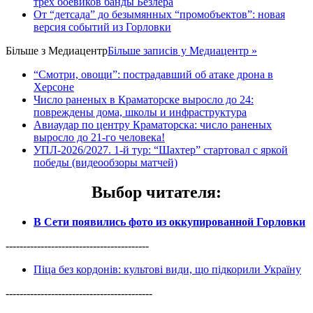
трех боевиков банды Безлера
От “детсада” до безымянных “промобъектов”: новая
версия событий из Горловки
Більше з
Медиацентр
Більше записів у Медиацентр »
“Смотри, овощи”: пострадавший об атаке дрона в
Херсоне
Число раненых в Краматорске выросло до 24:
повреждены дома, школы и инфраструктура
Авиаудар по центру Краматорска: число раненых
выросло до 21-го человека!
УПЛ-2026/2027. 1-й тур: “Шахтер” стартовал с яркой
победы (видеообзоры матчей)
Выбор читателя
:
В Сети появились фото из оккупированной Горловки
-----------------------------------------
Піца без кордонів: культові види, що підкорили Україну
------------------------------------------