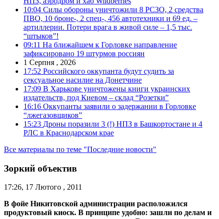
НПЗ, аэродром и хаб Wildberries
10:04
Силы обороны уничтожили 8 РСЗО, 2 средства
ПВО, 10 броне-, 2 спец-, 456 автотехники и 69 ед. –
артиллерии. Потери врага в живой силе – 1,5 тыс.
“штыков”!
09:11
На ближайшем к Горловке направление
зафиксировано 19 штурмов россиян
1 Серпня , 2026
17:52
Российского оккупанта будут судить за
сексуальное насилие на Донетчине
17:09
В Харькове уничтожены книги украинских
издательств, под Киевом – склад “Розетки”
16:16
Оккупанты заявили о задержании в Горловке
“лжегазовщиков”
15:23
Дроны поразили 3 (!) НПЗ в Башкортостане и 4
РЛС в Краснодарском крае
Все материалы по теме "Последние новости"
Зоркий объектив
17:26, 17 Лютого , 2011
В фойе Никитовской администрации расположился
продуктовый киоск. В принципе удобно: зашли по делам и