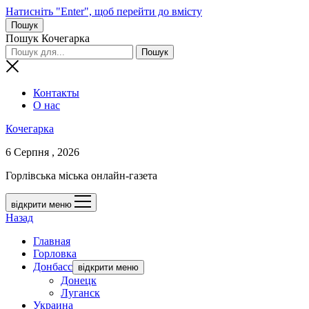
Натисніть "Enter", щоб перейти до вмісту
Пошук
Пошук Кочегарка
Контакты
О нас
Кочегарка
6 Серпня , 2026
Горлівська міська онлайн-газета
відкрити меню
Назад
Главная
Горловка
Донбасс
відкрити меню
Донецк
Луганск
Украина