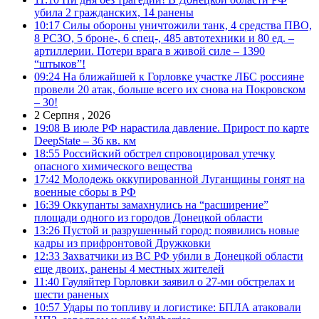
убила 2 гражданских, 14 ранены
10:17
Силы обороны уничтожили танк, 4 средства ПВО,
8 РСЗО, 5 броне-, 6 спец-, 485 автотехники и 80 ед. –
артиллерии. Потери врага в живой силе – 1390
“штыков”!
09:24
На ближайшей к Горловке участке ЛБС россияне
провели 20 атак, больше всего их снова на Покровском
– 30!
2 Серпня , 2026
19:08
В июле РФ нарастила давление. Прирост по карте
DeepState – 36 кв. км
18:55
Российский обстрел спровоцировал утечку
опасного химического вещества
17:42
Молодежь оккупированной Луганщины гонят на
военные сборы в РФ
16:39
Оккупанты замахнулись на “расширение”
площади одного из городов Донецкой области
13:26
Пустой и разрушенный город: появились новые
кадры из прифронтовой Дружковки
12:33
Захватчики из ВС РФ убили в Донецкой области
еще двоих, ранены 4 местных жителей
11:40
Гауляйтер Горловки заявил о 27-ми обстрелах и
шести раненых
10:57
Удары по топливу и логистике: БПЛА атаковали