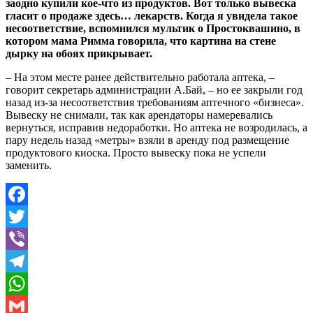
заодно купили кое-что из продуктов. Вот только вывеска
гласит о продаже здесь… лекарств. Когда я увидела такое
несоответствие, вспомнился мультик о Простоквашино, в
котором мама Римма говорила, что картина на стене
дырку на обоях прикрывает.
– На этом месте ранее действительно работала аптека, –
говорит секретарь администрации А.Бай, – но ее закрыли год
назад из-за несоответствия требованиям аптечного «бизнеса».
Вывеску не снимали, так как арендаторы намеревались
вернуться, исправив недоработки. Но аптека не возродилась, а
пару недель назад «метры» взяли в аренду под размещение
продуктового киоска. Просто вывеску пока не успели
заменить.
Facebook
Twitter
Viber
Telegram
WhatsApp