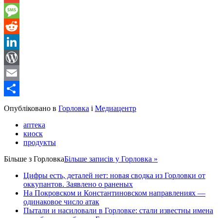
Gmail
Message
Reddit
LinkedIn
WordPress
Email
Share
Опубліковано в
Горловка
і
Медиацентр
аптека
киоск
продукты
Більше з
Горловка
Більше записів у Горловка »
Цифры есть, деталей нет: новая сводка из Горловки от
оккупантов. Заявлено о раненых
На Покровском и Константиновском направлениях —
одинаковое число атак
Пытали и насиловали в Горловке: стали известны имена