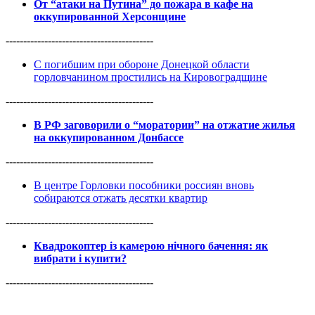
От “атаки на Путина” до пожара в кафе на
оккупированной Херсонщине
------------------------------------------
С погибшим при обороне Донецкой области
горловчанином простились на Кировоградщине
------------------------------------------
В РФ заговорили о “моратории” на отжатие жилья
на оккупированном Донбассе
------------------------------------------
В центре Горловки пособники россиян вновь
собираются отжать десятки квартир
------------------------------------------
Квадрокоптер із камерою нічного бачення: як
вибрати і купити?
------------------------------------------