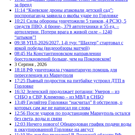
за бренд
11:14
“Киевские дроны атаковали детский сад”:
роспропаганда заявила о якобы ударе по Горловке
10:21
Силы обороны уничтожили 5 танков, 4 РСЗО, 5
средств ПВО, 4 броне-, 379 автотехники и 55 ед. –
артиллерии. Потери врага в живой силе – 1240
“штыков”!
09:38
УПЛ-2026/2027. 1-й тур: “Шахтер” стартовал с
яркой победы (видеообзоры матчей)
08:45
На Константиновском направлении
боестолкновений больше, чем на Покровском!
3 Серпня , 2026
18:18
РФ уничтожила гуманитарную помощь для
переселенцев из Мариуполя
17:25
Пьяный подросток на питбайке устроил ДТП в
Горловке
16:32
Зеленский продолжает ротации: Умеров – из
СНБО в СВР, Клименко – из МВД в СНБО
13:49
Гауляйтер Горловки “насчитал” 8 обстрелов, о
которых сам же не написал ни слова
12:56
После ударов по подстанциям Мариуполь остался
без света, воды и связи
12:03
Ничего нового! Обнародован график подачи воды
в оккупированной Горловке на август
11:10
Ни дня без трагедии! В Донецкой области РФ