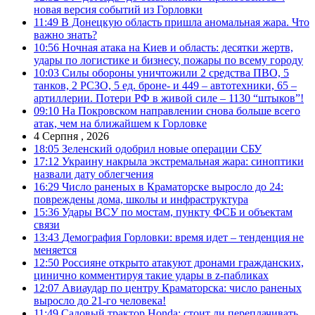
новая версия событий из Горловки
11:49
В Донецкую область пришла аномальная жара. Что
важно знать?
10:56
Ночная атака на Киев и область: десятки жертв,
удары по логистике и бизнесу, пожары по всему городу
10:03
Силы обороны уничтожили 2 средства ПВО, 5
танков, 2 РСЗО, 5 ед. броне- и 449 – автотехники, 65 –
артиллерии. Потери РФ в живой силе – 1130 “штыков”!
09:10
На Покровском направлении снова больше всего
атак, чем на ближайшем к Горловке
4 Серпня , 2026
18:05
Зеленский одобрил новые операции СБУ
17:12
Украину накрыла экстремальная жара: синоптики
назвали дату облегчения
16:29
Число раненых в Краматорске выросло до 24:
повреждены дома, школы и инфраструктура
15:36
Удары ВСУ по мостам, пункту ФСБ и объектам
связи
13:43
Демография Горловки: время идет – тенденция не
меняется
12:50
Россияне открыто атакуют дронами гражданских,
цинично комментируя такие удары в z-пабликах
12:07
Авиаудар по центру Краматорска: число раненых
выросло до 21-го человека!
11:49
Садовый трактор Honda: стоит ли переплачивать