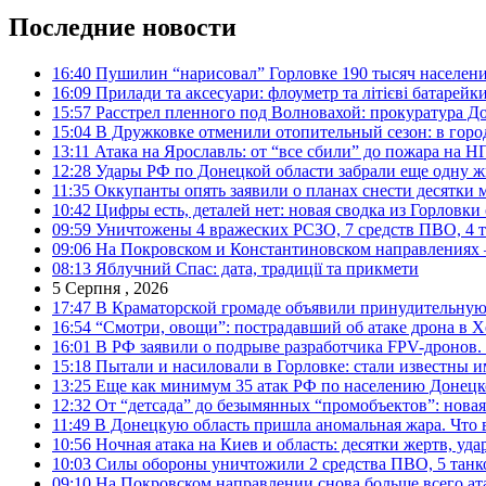
Последние новости
16:40
Пушилин “нарисовал” Горловке 190 тысяч населен
16:09
Прилади та аксесуари: флоуметр та літієві батарейк
15:57
Расстрел пленного под Волновахой: прокуратура До
15:04
В Дружковке отменили отопительный сезон: в горо
13:11
Атака на Ярославль: от “все сбили” до пожара на Н
12:28
Удары РФ по Донецкой области забрали еще одну ж
11:35
Оккупанты опять заявили о планах снести десятки 
10:42
Цифры есть, деталей нет: новая сводка из Горловки
09:59
Уничтожены 4 вражеских РСЗО, 7 средств ПВО, 4 тан
09:06
На Покровском и Константиновском направлениях 
08:13
Яблучний Спас: дата, традиції та прикмети
5 Серпня , 2026
17:47
В Краматорской громаде объявили принудительную
16:54
“Смотри, овощи”: пострадавший об атаке дрона в Х
16:01
В РФ заявили о подрыве разработчика FPV-дронов.
15:18
Пытали и насиловали в Горловке: стали известны и
13:25
Еще как минимум 35 атак РФ по населению Донецкой
12:32
От “детсада” до безымянных “промобъектов”: новая
11:49
В Донецкую область пришла аномальная жара. Что 
10:56
Ночная атака на Киев и область: десятки жертв, уд
10:03
Силы обороны уничтожили 2 средства ПВО, 5 танков
09:10
На Покровском направлении снова больше всего ат