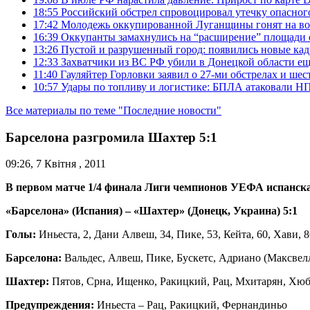
18:55
Российский обстрел спровоцировал утечку опасног
17:42
Молодежь оккупированной Луганщины гонят на во
16:39
Оккупанты замахнулись на “расширение” площади 
13:26
Пустой и разрушенный город: появились новые ка
12:33
Захватчики из ВС РФ убили в Донецкой области ещ
11:40
Гауляйтер Горловки заявил о 27-ми обстрелах и ше
10:57
Удары по топливу и логистике: БПЛА атаковали НПЗ
Все материалы по теме "Последние новости"
Барселона разгромила Шахтер 5:1
09:26, 7 Квітня , 2011
В первом матче 1/4 финала Лиги чемпионов УЕФА испанская
«Барселона» (Испания) – «Шахтер» (Донецк, Украина) 5:1
Голы:
Иньеста, 2, Дани Алвеш, 34, Пике, 53, Кейта, 60, Хави, 
Барселона:
Вальдес, Алвеш, Пике, Бускетс, Адриано (Максвелл,
Шахтер:
Пятов, Срна, Ищенко, Ракицкий, Рац, Мхитарян, Хюб
Предупреждения:
Иньеста – Рац, Ракицкий, Фернандиньо