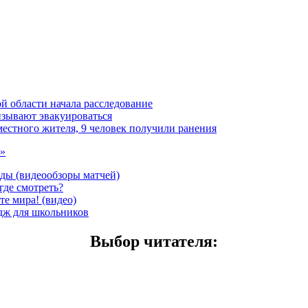
й области начала расследование
изывают эвакуироваться
естного жителя, 9 человек получили ранения
 »
еды (видеообзоры матчей)
где смотреть?
е мира! (видео)
дж для школьников
Выбор читателя
: