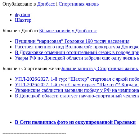
Share
Опубліковано в
Донбасс
і
Спортивная жизнь
футбол
Шахтер
Більше з
Донбасс
Більше записів у Донбасс »
Пушилин “нарисовал” Горловке 190 тысяч населения
Расстрел пленного под Волновахой: прокуратура Донецко
В Дружковке отменили отопительный сезон: в городе пр
Удары РФ по Донецкой области забрали еще одну жизнь м
Більше з
Спортивная жизнь
Більше записів у Спортивная жизнь
УПЛ-2026/2027. 1-й тур: “Шахтер” стартовал с яркой поб
УПЛ-2026/2027. 1-й тур: С кем играет “Шахтер”? Когда и 
Украинские саблистки вырвали победу у РФ на чемпионат
В Донецкой области стартует научно-спортивный челлен
В Сети появились фото из оккупированной Горловки
-----------------------------------------