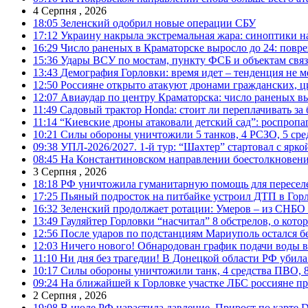
4 Серпня , 2026
18:05
Зеленский одобрил новые операции СБУ
17:12
Украину накрыла экстремальная жара: синоптики н
16:29
Число раненых в Краматорске выросло до 24: повр
15:36
Удары ВСУ по мостам, пункту ФСБ и объектам свя
13:43
Демография Горловки: время идет – тенденция не м
12:50
Россияне открыто атакуют дронами гражданских, ц
12:07
Авиаудар по центру Краматорска: число раненых вы
11:49
Садовый трактор Honda: стоит ли переплачивать за
11:14
“Киевские дроны атаковали детский сад”: роспропаг
10:21
Силы обороны уничтожили 5 танков, 4 РСЗО, 5 средс
09:38
УПЛ-2026/2027. 1-й тур: “Шахтер” стартовал с ярк
08:45
На Константиновском направлении боестолкновени
3 Серпня , 2026
18:18
РФ уничтожила гуманитарную помощь для пересел
17:25
Пьяный подросток на питбайке устроил ДТП в Гор
16:32
Зеленский продолжает ротации: Умеров – из СНБО
13:49
Гауляйтер Горловки “насчитал” 8 обстрелов, о кото
12:56
После ударов по подстанциям Мариуполь остался без
12:03
Ничего нового! Обнародован график подачи воды в
11:10
Ни дня без трагедии! В Донецкой области РФ убила
10:17
Силы обороны уничтожили танк, 4 средства ПВО, 8 Р
09:24
На ближайшей к Горловке участке ЛБС россияне про
2 Серпня , 2026
19:08
В июле РФ нарастила давление. Прирост по карте De