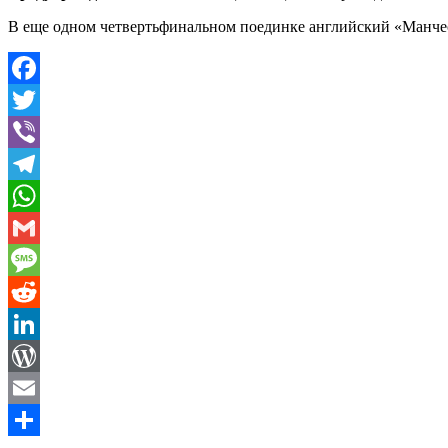
В еще одном четвертьфинальном поединке английский «Манчес
Facebook
Twitter
Viber
Telegram
WhatsApp
Gmail
Message
Reddit
LinkedIn
WordPress
Email