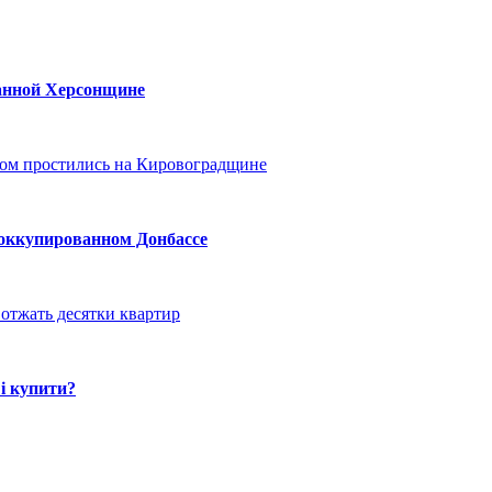
ванной Херсонщине
ом простились на Кировоградщине
 оккупированном Донбассе
отжать десятки квартир
і купити?