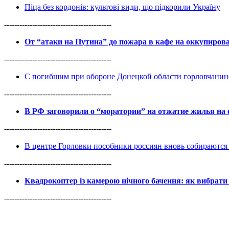
Піца без кордонів: культові види, що підкорили Україну
------------------------------------------
От “атаки на Путина” до пожара в кафе на оккупиро
------------------------------------------
С погибшим при обороне Донецкой области горловчанин
------------------------------------------
В РФ заговорили о “моратории” на отжатие жилья на
------------------------------------------
В центре Горловки пособники россиян вновь собираются 
------------------------------------------
Квадрокоптер із камерою нічного бачення: як вибрати 
------------------------------------------