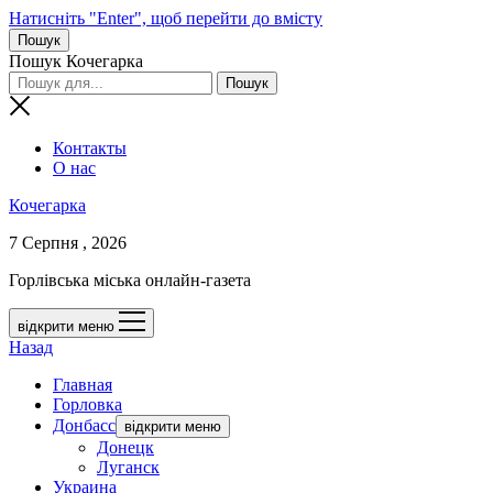
Натисніть "Enter", щоб перейти до вмісту
Пошук
Пошук Кочегарка
Контакты
О нас
Кочегарка
7 Серпня , 2026
Горлівська міська онлайн-газета
відкрити меню
Назад
Главная
Горловка
Донбасс
відкрити меню
Донецк
Луганск
Украина