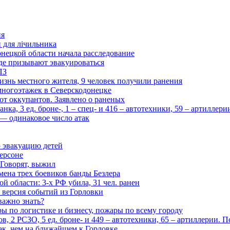
ия
и для лічильника
нецкой области начала расследование
де призывают эвакуироваться
ПЗ
изнь местного жителя, 9 человек получили ранения
многоэтажек в Северскодонецке
 от оккупантов. Заявлено о раненых
ка, 3 ед. броне-, 1 – спец- и 416 – автотехники, 59 – артиллер
— одинаковое число атак
 эвакуацию детей
ерсоне
 Говорят, выжил
мена трех боевиков банды Безлера
 области: 3-х РФ убила, 31 чел. ранен
 версия событий из Горловки
важно знать?
ары по логистике и бизнесу, пожары по всему городу
, 2 РСЗО, 5 ед. броне- и 449 – автотехники, 65 – артиллерии. 
ак, чем на ближайшем к Горловке