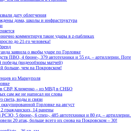
азвали дату облегчения
еждены дома, школы и инфраструктура
зи
еняется
инично комментируя такие удары в z-пабликах
росло до 21-го человека!
 бренд
анда заявила о якобы ударе по Горловке
тв ПВО, 4 броне-, 379 автотехники и 55 ед. – артиллерии. Поте
ой победы (видеообзоры матчей)
й больше, чем на Покровском!
енцев из Мариуполя
ловке
 в СВР, Клименко – из МВД в СНБО
рых сам же не написал ни слова
 света, воды и связи
 оккупированной Горловке на август
 2 гражданских, 14 ранены
СЗО, 5 броне-, 6 спец-, 485 автотехники и 80 ед. – артиллерии
вели 20 атак, больше всего их снова на Покровском – 30!
epState – 36 кв. км