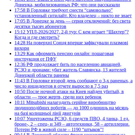
Донецка, мобилизованных РФ: что они рассказали
17:58
В Горловке требуют снести “самовольно”
установленный ситилайт. Кто владелец – никто не знает
17:05
В Донецке за день — серия отключений: без света
десятки тысяч абонентов
15:12
УПЛ-2026/2027. 2-й тур: С кем играет “Шахтер”?
Когда и где смотреть?
14:28
На поверхні Сонця вперше зафіксували плазмові
вихори
13:29
Как оформить пенсию онлайн: пошаговая
инструкция от ПФУ
12:36
РФ продолжает бить по населению авиацией,
РСЗО и дронами: убит житель Славянска, 13 жителей
Донецкой области ранены
11:43
В Горловке второй день сообщают о 3-х раненых, а
число инцидентов в отчете выросло в 7,5 раз
10:50
После ночной атаки на Киев найден убитый, в
области — трое жертв, среди них ребенок
10:11
Mitsubishi налагодить серійне виробництво
людиноподібних роботів — до 1000 одиниць на місяць
на базі колишньої лінії двигунів
10:07
Уничтожены РСЗО, 6 средств ПВО, 4 танка, 1 ед.
броне-, 2 – спец- и 349 – автотехники, 58 – артиллерии.
Потери РФ в живой силе – 1190 “штыков”!
09:14
В Донецкой области фронт концентрируется на