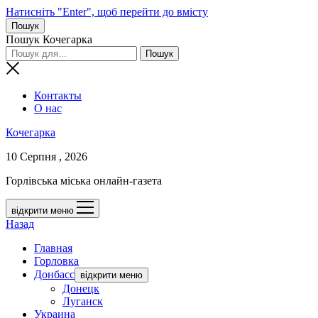
Натисніть "Enter", щоб перейти до вмісту
Пошук
Пошук Кочегарка
Контакты
О нас
Кочегарка
10 Серпня , 2026
Горлівська міська онлайн-газета
відкрити меню
Назад
Главная
Горловка
Донбасс
відкрити меню
Донецк
Луганск
Украина