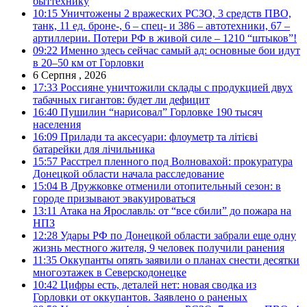
быттехнику
10:15
Уничтожены 2 вражеских РСЗО, 3 средств ПВО,
танк, 11 ед. броне-, 6 – спец- и 386 – автотехники, 67 –
артиллерии. Потери РФ в живой силе – 1210 “штыков”!
09:22
Именно здесь сейчас самый ад: основные бои идут
в 20–50 км от Горловки
6 Серпня , 2026
17:33
Россияне уничтожили склады с продукцией двух
табачных гигантов: будет ли дефицит
16:40
Пушилин “нарисовал” Горловке 190 тысяч
населения
16:09
Прилади та аксесуари: флоуметр та літієві
батарейки для лічильника
15:57
Расстрел пленного под Волновахой: прокуратура
Донецкой области начала расследование
15:04
В Дружковке отменили отопительный сезон: в
городе призывают эвакуироваться
13:11
Атака на Ярославль: от “все сбили” до пожара на
НПЗ
12:28
Удары РФ по Донецкой области забрали еще одну
жизнь местного жителя, 9 человек получили ранения
11:35
Оккупанты опять заявили о планах снести десятки
многоэтажек в Северскодонецке
10:42
Цифры есть, деталей нет: новая сводка из
Горловки от оккупантов. Заявлено о раненых