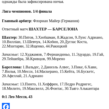
однажды была зафиксирована ничья.
Лига чемпионов. 1/4 финала
Главный арбитр
: Флориан Майер (Германия)
Ответный матч
ШАХТЕР — БАРСЕЛОНА
Шахтер:
30.Пятов, 3.Хюбшман, 8.Жадсон, 9.Луис Адриано,
10.Вилліан, 13.Шевчук, 14.Кобин, 20.Дуглас Коста,
22.Мхитарян, 32.Ищенко, 44.Ракицкий
Запасные:
12.Худжамов, 7.Фернандиньо, 11.Эдуардо, 19.Гай,
29.Тейшейра, 38.Кривцов, 99.Морено
Барселона:
1.Вальдес, 2.Даниэль Алвес, 3.Пике, 6.Хави,
7.Вилья, 10.Месси, 14.Маскерано, 15.Кейта, 16.Бускетс,
20.Афеллай, 21.Адриано
Запасные:
13.Пинто, 11.Хеффрен, 17.Педро Родригес,
18.Милито, 19.Максвелл, 26.Фонтас, 30.Тьяго Алькантара
0:1 Лео Месси, 43