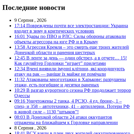
Последние новости
9 Серпня , 2026
17:14
Повреждены почти все электростанции: Украина
входит в зиму в критических условиях
16:01
Удары по ПВО и РЛС: Силы обороны атаковали
объекты агрессора на юге РФ и в Крыму
13:58
Агрессия Кремля – это смерть еще троих жителей
Донецкой области и ранения шестерых
12:45
В ленте за день — один обстрел, а в отчете… 15!
Как гауляйтер Горловки “играет” прилетами
12:34
Вчені виявили імунні клітини, які координують
атаку на рак — раніше їх майже не помічали
11:32
Атакованы многоэтажки в Харькове: разрушены
этажи, есть погибшие и десятки раненых
10:29
В разгар курортного сезона РФ продолжает террор
Одессы
09:16
Уничтожены 2 танка, 4 РСЗО, 4 ед. броне-, 1 –
спец- и 358 – автотехники, 41 – артиллерии. Потери РФ
в живой силе – 1130 “штыков”!
08:03
В Донецкой области 24 атаки оккупантов
отражены на ближайшем к Горловке направлении
8 Серпня , 2026
18:41
ВСУ взяли в плен двух жителей оккупированного