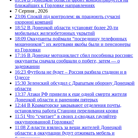
ближайших к Горловке направлениях
7 Серпня , 2026
23:06
Спокій під контролем: як працюють сучасні
охоронні компанії
18:52
В Донецкой области установят более 20-ти
мобильных железобетонных укрытий
18:09
Оккупанты поймали “посредницу телефонных
мошенников”: их жертвами якобы были и пенсионеры
из Горловки
17:16
В Донецке мотоциклист сбил пособника россиян:
оккупанты сначала сообщали о побеге, затем — о
задержании
16:23
Футбола не будет – Россия разбила стадион и в
Одессе
15:30
Зеленский обсудил с Драпатым оборону Донецкой
области
13:37
Атаки РФ привели к еще одной смерти жителя
Донецкой области и ранениям пятерых
12:44
В Краматорске закрывают отделения почты,
остановлена работа Станции переливания крови
11:51
Что “считает” в своих z-сводках гауляйтер
оккупированной Горловки?
11:08
Z-власти взялись за вещи жителей Донецкой
области: в оккупации будут отжимать мебель и