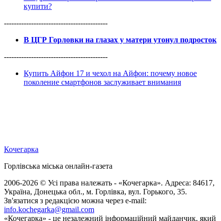
купити?
------------------------------------------
В ЦГР Горловки на глазах у матери утонул подросток
------------------------------------------
Купить Айфон 17 и чехол на Айфон: почему новое
поколение смартфонов заслуживает внимания
Кочегарка
Горлівська міська онлайн-газета
2006-2026 © Усі права належать - «Кочегарка». Адреса: 84617,
Україна, Донецька обл., м. Горлівка, вул. Горького, 35.
Зв'язатися з редакцією можна через e-mail:
info.kochegarka@gmail.com
«Кочегарка» - це незалежний інформаційний майданчик, який