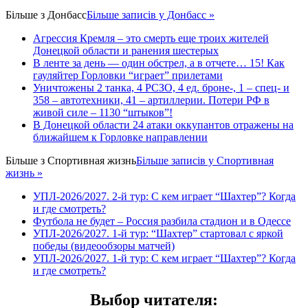
Більше з
Донбасс
Більше записів у Донбасс »
Агрессия Кремля – это смерть еще троих жителей
Донецкой области и ранения шестерых
В ленте за день — один обстрел, а в отчете… 15! Как
гауляйтер Горловки “играет” прилетами
Уничтожены 2 танка, 4 РСЗО, 4 ед. броне-, 1 – спец- и
358 – автотехники, 41 – артиллерии. Потери РФ в
живой силе – 1130 “штыков”!
В Донецкой области 24 атаки оккупантов отражены на
ближайшем к Горловке направлении
Більше з
Спортивная жизнь
Більше записів у Спортивная
жизнь »
УПЛ-2026/2027. 2-й тур: С кем играет “Шахтер”? Когда
и где смотреть?
Футбола не будет – Россия разбила стадион и в Одессе
УПЛ-2026/2027. 1-й тур: “Шахтер” стартовал с яркой
победы (видеообзоры матчей)
УПЛ-2026/2027. 1-й тур: С кем играет “Шахтер”? Когда
и где смотреть?
Выбор читателя
: