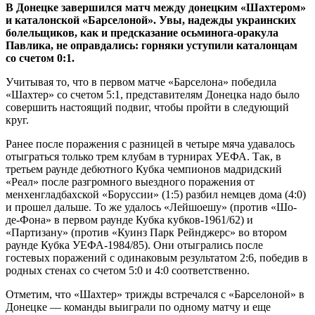
В Донецке завершился матч между донецким «Шахтером»
и каталонской «Барселоной». Увы, надежды украинских
болельщиков, как и предсказание осьминога-оракула
Павлика, не оправдались: горняки уступили каталонцам
со счетом 0:1.
Учитывая то, что в первом матче «Барселона» победила
«Шахтер» со счетом 5:1, представителям Донецка надо было
совершить настоящий подвиг, чтобы пройти в следующий
круг.
Ранее после поражения с разницей в четыре мяча удавалось
отыграться только трем клубам в турнирах УЕФА. Так, в
третьем раунде дебютного Кубка чемпионов мадридский
«Реал» после разгромного выездного поражения от
менхенгладбахской «Боруссии» (1:5) разбил немцев дома (4:0)
и прошел дальше. То же удалось «Лейшоешу» (против «Шо-
де-Фона» в первом раунде Кубка кубков-1961/62) и
«Партизану» (против «Куинз Парк Рейнджерс» во втором
раунде Кубка УЕФА-1984/85). Они отыгрались после
гостевых поражений с одинаковым результатом 2:6, победив в
родных стенах со счетом 5:0 и 4:0 соответственно.
Отметим, что «Шахтер» трижды встречался с «Барселоной» в
Донецке — команды выиграли по одному матчу и еще