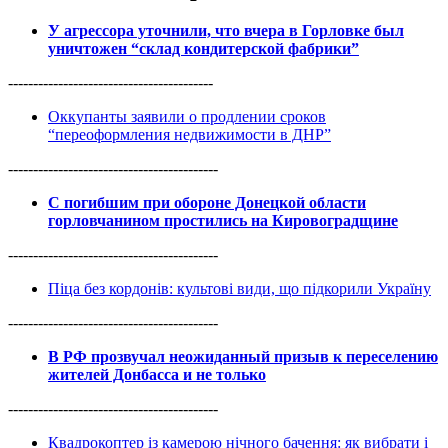
У агрессора уточнили, что вчера в Горловке был
уничтожен “склад кондитерской фабрики”
-----------------------------------------
Оккупанты заявили о продлении сроков
“переоформления недвижимости в ДНР”
------------------------------------------
С погибшим при обороне Донецкой области
горловчанином простились на Кировоградщине
------------------------------------------
Піца без кордонів: культові види, що підкорили Україну
------------------------------------------
В РФ прозвучал неожиданный призыв к переселению
жителей Донбасса и не только
------------------------------------------
Квадрокоптер із камерою нічного бачення: як вибрати і