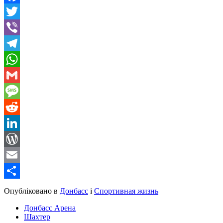
Facebook
Twitter
Viber
Telegram
WhatsApp
Gmail
Message
Reddit
LinkedIn
WordPress
Email
Share
Опубліковано в
Донбасс
і
Спортивная жизнь
Донбасс Арена
Шахтер