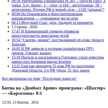
09:59
Уничтожены 4 вражеских РСЗО, 7 средств ПВО, 4
танка, 3 ед. броне-, 1 – спец- и 416 – автотехники, 59 –
артиллерии. Потери РФ в живой силе – 1330 “штыков”!
09:06
На Покровском и Константиновском
направлениях — одинаковое число атак
08:13
Яблучний Спас: дата, традиції та прикмети
5 Серпня , 2026
17:47
В Краматорской громаде объявили
принудительную эвакуацию детей
16:54
“Смотри, овощи”: пострадавший об атаке дрона в
Херсоне
16:01
В РФ заявили о подрыве разработчика FPV-
дронов. Говорят, выжил
15:18
Пытали и насиловали в Горловке: стали известны
имена трех боевиков банды Безлера
13:25
Еще как минимум 35 атак РФ по населению
Донецкой области: 3-х РФ убила, 31 чел. ранен
Все материалы по теме "Последние новости"
Битва на «Донбасс Арене» проиграна: «Шахтер»
— «Барселона» 0:1
12:59, 13 Квітня , 2011