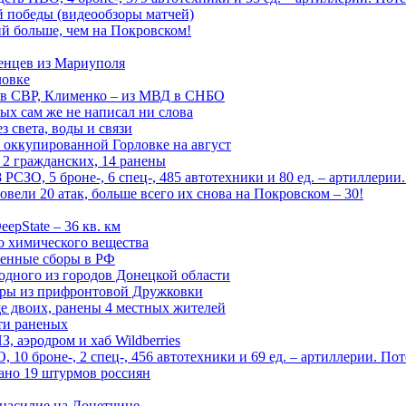
ой победы (видеообзоры матчей)
й больше, чем на Покровском!
енцев из Мариуполя
ловке
 в СВР, Клименко – из МВД в СНБО
рых сам же не написал ни слова
 света, воды и связи
 оккупированной Горловке на август
 2 гражданских, 14 ранены
СЗО, 5 броне-, 6 спец-, 485 автотехники и 80 ед. – артиллерии
вели 20 атак, больше всего их снова на Покровском – 30!
epState – 36 кв. км
о химического вещества
енные сборы в РФ
одного из городов Донецкой области
дры из прифронтовой Дружковки
е двоих, ранены 4 местных жителей
сти раненых
, аэродром и хаб Wildberries
0 броне-, 2 спец-, 456 автотехники и 69 ед. – артиллерии. Поте
ано 19 штурмов россиян
 насилие на Донетчине