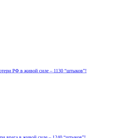
Потери РФ в живой силе – 1130 “штыков”!
ри врага в живой силе – 1240 “штыков”!