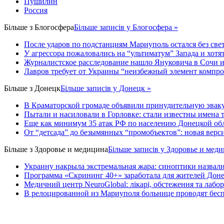
Пушилин
Россия
Більше з
Блогосфера
Більше записів у Блогосфера »
После ударов по подстанциям Мариуполь остался без свет
У агрессора пожаловались на “ультиматум” Запада и хотят
Журналистское расследование нашло Януковича в Сочи 
Лавров требует от Украины “неизбежный элемент компр
Більше з
Донецк
Більше записів у Донецк »
В Краматорской громаде объявили принудительную эвак
Пытали и насиловали в Горловке: стали известны имена 
Еще как минимум 35 атак РФ по населению Донецкой обла
От “детсада” до безымянных “промобъектов”: новая верс
Більше з
Здоровье и медицина
Більше записів у Здоровье и мед
Украину накрыла экстремальная жара: синоптики назвали
Программа «Скрининг 40+» заработала для жителей Доне
Медичний центр NeuroGlobal: лікарі, обстеження та лабор
В релоцированной из Мариуполя больнице проводят бесп