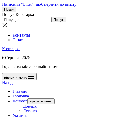
Натисніть "Enter", щоб перейти до вмісту
Пошук
Пошук Кочегарка
Контакты
О нас
Кочегарка
6 Серпня , 2026
Горлівська міська онлайн-газета
відкрити меню
Назад
Главная
Горловка
Донбасс
відкрити меню
Донецк
Луганск
Украина