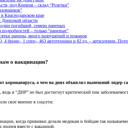
ств, под Киевом – склад “Розетки”
газовщиков”
 в Краснодарском крае
й Донецкой области
: один погибший, семеро раненых
з подробностей – только “раненые”
есятки ранены, много разрушений и пожаров
 броне-, 1 спец-, 463 автотехники и 82 ед. – артиллерии. Поте
 нам о вакцинации?
от коронавируса, о чем на днях объявлял нынешний лидер 
, ведь в “ДНР” не был достигнут критический пик заболеваемос
или свое мнение в соцсети:
нации, когда прививки делали медикам и бойцам так называем
а эпопея вместе с вакциной.