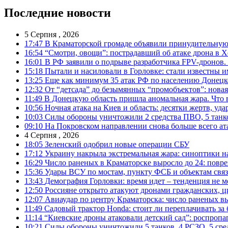
Последние новости
5 Серпня , 2026
17:47
В Краматорской громаде объявили принудительную
16:54
“Смотри, овощи”: пострадавший об атаке дрона в Х
16:01
В РФ заявили о подрыве разработчика FPV-дронов.
15:18
Пытали и насиловали в Горловке: стали известны и
13:25
Еще как минимум 35 атак РФ по населению Донецкой
12:32
От “детсада” до безымянных “промобъектов”: новая
11:49
В Донецкую область пришла аномальная жара. Что 
10:56
Ночная атака на Киев и область: десятки жертв, уд
10:03
Силы обороны уничтожили 2 средства ПВО, 5 танков
09:10
На Покровском направлении снова больше всего ат
4 Серпня , 2026
18:05
Зеленский одобрил новые операции СБУ
17:12
Украину накрыла экстремальная жара: синоптики н
16:29
Число раненых в Краматорске выросло до 24: повр
15:36
Удары ВСУ по мостам, пункту ФСБ и объектам свя
13:43
Демография Горловки: время идет – тенденция не м
12:50
Россияне открыто атакуют дронами гражданских, ц
12:07
Авиаудар по центру Краматорска: число раненых вы
11:49
Садовый трактор Honda: стоит ли переплачивать за
11:14
“Киевские дроны атаковали детский сад”: роспропаг
10:21
Силы обороны уничтожили 5 танков, 4 РСЗО, 5 средс