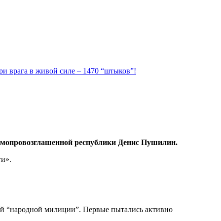
ри врага в живой силе – 1470 “штыков”!
самопровозглашенной республики Денис Пушилин.
ти».
ой “народной милиции”. Первые пытались активно