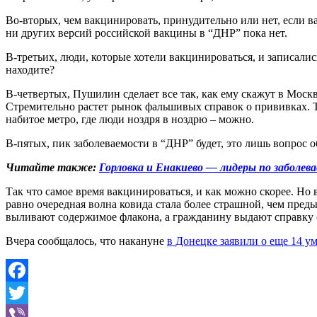
Во-вторых, чем вакцинировать, принудительно или нет, если 
ни других версий российской вакцины в “ДНР” пока нет.
В-третьих, люди, которые хотели вакцинироваться, и записалис
находите?
В-четвертых, Пушилин сделает все так, как ему скажут в Москв
Стремительно растет рынок фальшивых справок о прививках. Та
набитое метро, где люди ноздря в ноздрю – можно.
В-пятых, пик заболеваемости в “ДНР” будет, это лишь вопрос
Читайте также:
Горловка и Енакиево — лидеры по заболе
Так что самое время вакцинироваться, и как можно скорее. Но 
равно очередная волна ковида стала более страшной, чем пред
выливают содержимое флакона, а гражданину выдают справку 
Вчера сообщалось, что накануне
в Донецке заявили о еще 14 у
Facebook
Twitter