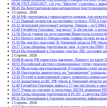
09:38
УПЛ-2026/2027. 1-й тур: “Шахтер” стартовал с ярк
08:45
На Константиновском направлении боестолкновени
3 Серпня , 2026
18:18
РФ уничтожила гуманитарную помощь для пересел
17:25
Пьяный подросток на питбайке устроил ДТП в Гор
16:32
Зеленский продолжает ротации: Умеров – из СНБО
13:49
Гауляйтер Горловки “насчитал” 8 обстрелов, о кото
12:56
После ударов по подстанциям Мариуполь остался без
12:03
Ничего нового! Обнародован график подачи воды в
11:10
Ни дня без трагедии! В Донецкой области РФ убила
10:17
Силы обороны уничтожили танк, 4 средства ПВО, 8 Р
09:24
На ближайшей к Горловке участке ЛБС россияне про
2 Серпня , 2026
19:08
В июле РФ нарастила давление. Прирост по карте De
18:55
Российский обстрел спровоцировал утечку опасног
17:42
Молодежь оккупированной Луганщины гонят на во
16:39
Оккупанты замахнулись на “расширение” площади 
13:26
Пустой и разрушенный город: появились новые ка
12:33
Захватчики из ВС РФ убили в Донецкой области ещ
11:40
Гауляйтер Горловки заявил о 27-ми обстрелах и ше
10:57
Удары по топливу и логистике: БПЛА атаковали НПЗ
10:04
Силы обороны уничтожили 8 РСЗО, 2 средства ПВО, 1
09:11
На ближайшем к Горловке направление зафиксиров
1 Серпня , 2026
17:52
Российского оккупанта будут судить за сексуальное