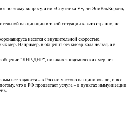
лся по этому вопросу, а ни «Спутника V», ни ЭпиВакКорона,
дительной вакцинации в такой ситуации как-то странно, не
 коронавируса несется с внушительной скоростью.
х мер. Например, в общепит без кьюар-кода нельзя, а в
 сообщение “ЛНР-ДНР”, никаких эпидемических мер нет.
торым все задаются – в России массово вакцинировали, и все
 потому, что в РФ процветает услуга – в пунктах иммунизации
ень.