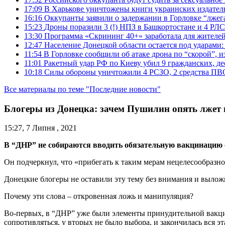
17:09
В Харькове уничтожены книги украинских издатель
16:16
Оккупанты заявили о задержании в Горловке “лже
15:23
Дроны поразили 3 (!) НПЗ в Башкортостане и 4 РЛС
13:30
Программа «Скрининг 40+» заработала для жителе
12:47
Население Донецкой области остается под ударами
11:54
В Горловке сообщили об атаке дрона по “скорой”, и
11:01
Ракетный удар РФ по Киеву убил 9 гражданских, д
10:18
Силы обороны уничтожили 4 РСЗО, 2 средства ПВО, 4
Все материалы по теме "Последние новости"
Блогеры из Донецка: зачем Пушилин опять лжет
15:27, 7 Липня , 2021
В “ДНР” не собираются вводить обязательную вакцинацию 
Он подчеркнул, что «прибегать к таким мерам нецелесообразно
Донецкие блогеры не оставили эту тему без внимания и вылож
Почему эти слова – откровенная ложь и манипуляция?
Во-первых, в “ДНР” уже были элементы принудительной вакци
сопротивляться, у вторых не было выбора, и закончилась вся эт