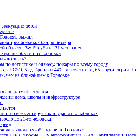
 эвакуацию детей
ерсоне
 Говорят, выжил
мена трех боевиков банды Безлера
 области: 3-х РФ убила, 31 чел. ранен
 версия событий из Горловки
важно знать?
ары по логистике и бизнесу, пожары по всему городу
, 2 РСЗО, 5 ед. броне- и 449 – автотехники, 65 – артиллерии. 
ак, чем на ближайшем к Горловке
азвали дату облегчения
еждены дома, школы и инфраструктура
зи
еняется
инично комментируя такие удары в z-пабликах
росло до 21-го человека!
 бренд
анда заявила о якобы ударе по Горловке
тв ПВО, 4 броне-, 379 автотехники и 55 ед. – артиллерии. Поте