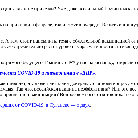
вакцины так и не привезли? Уже даже всесильный Путин высказа
ь на прививки в феврале, так и стоят в очереди. Вещать о прину
е. А там, стоит напомнить, тема с обязательной вакцинацией от
к же стремительно растет уровень маразматичности антиковидны
 обозримого будущего. Границы с РФ у нас нараспашку, открыли
ваемости COVID-19 и пневмониями в «ДНР»
.
вакцины нет, а у людей нет к ней доверия. Логичный вопрос, ко
ыдущая. Так что, российская вакцина неэффективна? Или это все
о пройденной вакцинации? Вопросов много, ответов пока не оч
мерших от COVID-19, в Луганске — о двух
.