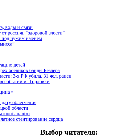
а, воды и связи
 от россиян “здоровой злости”
и под чужим именем
омисса”
уацию детей
трех боевиков банды Безлера
сти: 3-х РФ убила, 31 чел. ранен
ия событий из Горловки
ицина »
 дату облегчения
цкой области
аторні аналізи
латное стентирование сердца
Выбор читателя
: