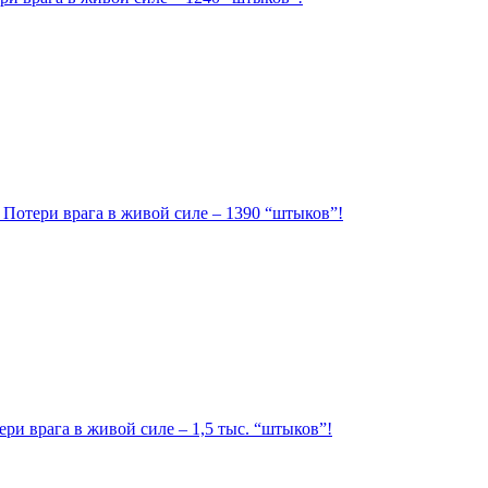
. Потери врага в живой силе – 1390 “штыков”!
ри врага в живой силе – 1,5 тыс. “штыков”!