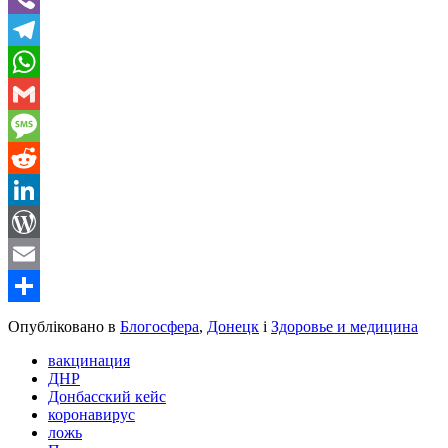
Viber
Telegram
WhatsApp
Gmail
Message
Reddit
LinkedIn
WordPress
Email
Share
Опубліковано в
Блогосфера
,
Донецк
і
Здоровье и медицина
вакцинация
ДНР
Донбасский кейс
коронавирус
ложь