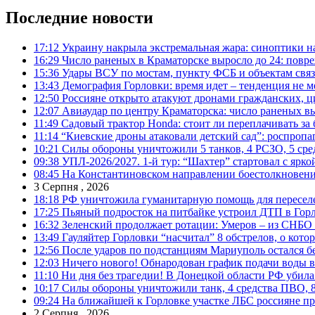
Последние новости
17:12
Украину накрыла экстремальная жара: синоптики н
16:29
Число раненых в Краматорске выросло до 24: повр
15:36
Удары ВСУ по мостам, пункту ФСБ и объектам свя
13:43
Демография Горловки: время идет – тенденция не м
12:50
Россияне открыто атакуют дронами гражданских, ц
12:07
Авиаудар по центру Краматорска: число раненых вы
11:49
Садовый трактор Honda: стоит ли переплачивать за
11:14
“Киевские дроны атаковали детский сад”: роспропаг
10:21
Силы обороны уничтожили 5 танков, 4 РСЗО, 5 средс
09:38
УПЛ-2026/2027. 1-й тур: “Шахтер” стартовал с ярк
08:45
На Константиновском направлении боестолкновени
3 Серпня , 2026
18:18
РФ уничтожила гуманитарную помощь для пересел
17:25
Пьяный подросток на питбайке устроил ДТП в Гор
16:32
Зеленский продолжает ротации: Умеров – из СНБО
13:49
Гауляйтер Горловки “насчитал” 8 обстрелов, о кото
12:56
После ударов по подстанциям Мариуполь остался без
12:03
Ничего нового! Обнародован график подачи воды в
11:10
Ни дня без трагедии! В Донецкой области РФ убила
10:17
Силы обороны уничтожили танк, 4 средства ПВО, 8 Р
09:24
На ближайшей к Горловке участке ЛБС россияне про
2 Серпня , 2026