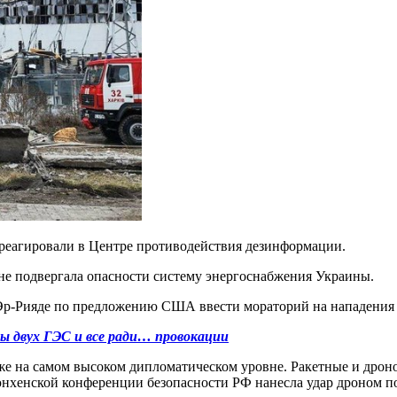
треагировали в Центре противодействия дезинформации.
не подвергала опасности систему энергоснабжения Украины.
в Эр-Рияде по предложению США ввести мораторий на нападения 
ы двух ГЭС и все ради… провокации
аже на самом высоком дипломатическом уровне. Ракетные и дрон
Мюнхенской конференции безопасности РФ нанесла удар дроном 