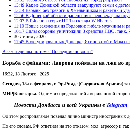
13:49
Как из Донецкой области эвакуируют семьи с деть
13:14
Взрывы без тревоги в Хмельницком и ракетный уда
12:56
В Донецкой области ранены пять человек, фиксиру
12:03
В РФ снова горят НПЗ и склады Wildberries
11:10
Новые заявления из Горловки: гибель мужчины и р
10:17
Силы обороны уничтожили 3 средства ПВО, танк, 7 б
30 Липня , 2026
17:45
В оккупированных Донецке, Ясиноватой и Макеевке
Все материалы по теме "Последние новости"
Борьба с фейками: Лаврова поймали на лжи во 
16:32, 18 Лютого , 2025
Сегодня, 18-го февраля, в Эр-Рияде (Саудовская Аравия) 
МИР|Кочегарка.
Одним из предложений американской стороны
Новости Донбасса и всей Украины в
Telegram
Об этом роспропаганде поведал лично министр иностранных д
По его словам, РФ ответила на это отказом, мол, агрессор и та