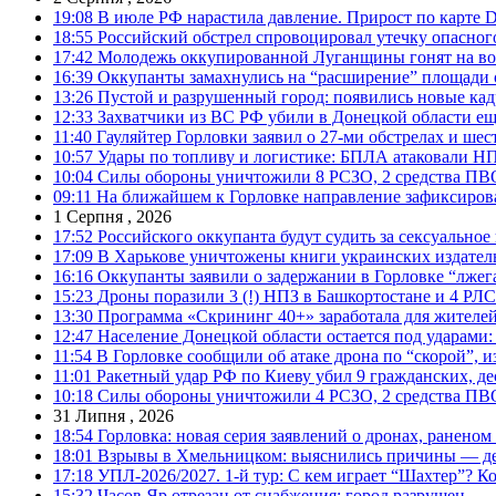
19:08
В июле РФ нарастила давление. Прирост по карте De
18:55
Российский обстрел спровоцировал утечку опасног
17:42
Молодежь оккупированной Луганщины гонят на во
16:39
Оккупанты замахнулись на “расширение” площади 
13:26
Пустой и разрушенный город: появились новые ка
12:33
Захватчики из ВС РФ убили в Донецкой области ещ
11:40
Гауляйтер Горловки заявил о 27-ми обстрелах и ше
10:57
Удары по топливу и логистике: БПЛА атаковали НПЗ
10:04
Силы обороны уничтожили 8 РСЗО, 2 средства ПВО, 1
09:11
На ближайшем к Горловке направление зафиксиров
1 Серпня , 2026
17:52
Российского оккупанта будут судить за сексуальное
17:09
В Харькове уничтожены книги украинских издатель
16:16
Оккупанты заявили о задержании в Горловке “лже
15:23
Дроны поразили 3 (!) НПЗ в Башкортостане и 4 РЛС
13:30
Программа «Скрининг 40+» заработала для жителе
12:47
Население Донецкой области остается под ударами
11:54
В Горловке сообщили об атаке дрона по “скорой”, и
11:01
Ракетный удар РФ по Киеву убил 9 гражданских, д
10:18
Силы обороны уничтожили 4 РСЗО, 2 средства ПВО, 4
31 Липня , 2026
18:54
Горловка: новая серия заявлений о дронах, ранено
18:01
Взрывы в Хмельницком: выяснились причины — дет
17:18
УПЛ-2026/2027. 1-й тур: С кем играет “Шахтер”? Ко
15:32
Часов Яр отрезан от снабжения: город разрушен