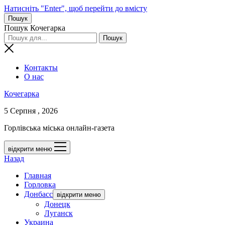
Натисніть "Enter", щоб перейти до вмісту
Пошук
Пошук Кочегарка
Контакты
О нас
Кочегарка
5 Серпня , 2026
Горлівська міська онлайн-газета
відкрити меню
Назад
Главная
Горловка
Донбасс
відкрити меню
Донецк
Луганск
Украина