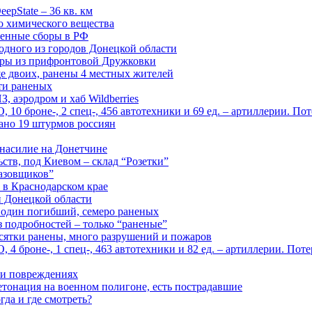
epState – 36 кв. км
о химического вещества
енные сборы в РФ
одного из городов Донецкой области
дры из прифронтовой Дружковки
е двоих, ранены 4 местных жителей
сти раненых
, аэродром и хаб Wildberries
0 броне-, 2 спец-, 456 автотехники и 69 ед. – артиллерии. Поте
ано 19 штурмов россиян
 насилие на Донетчине
ств, под Киевом – склад “Розетки”
газовщиков”
 в Краснодарском крае
й Донецкой области
: один погибший, семеро раненых
з подробностей – только “раненые”
есятки ранены, много разрушений и пожаров
 броне-, 1 спец-, 463 автотехники и 82 ед. – артиллерии. Поте
м и повреждениях
онация на военном полигоне, есть пострадавшие
гда и где смотреть?