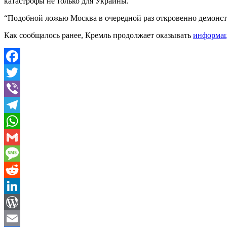
катастрофы не только для Украины.
“Подобной ложью Москва в очередной раз откровенно демонст
Как сообщалось ранее, Кремль продолжает оказывать
информац
Facebook
Twitter
Viber
Telegram
WhatsApp
Gmail
Message
Reddit
LinkedIn
WordPress