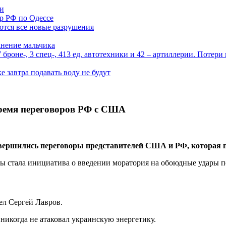
ми
р РФ по Одессе
ются все новые разрушения
анение мальчика
роне-, 3 спец-, 413 ед. автотехники и 42 – артиллерии. Потери
 завтра подавать воду не будут
время переговоров РФ с США
завершились переговоры представителей США и РФ, которая 
 стала инициатива о введении моратория на обоюдные удары п
ел Сергей Лавров.
к никогда не атаковал украинскую энергетику.