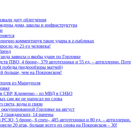
азвали дату облегчения
еждены дома, школы и инфраструктура
зи
еняется
инично комментируя такие удары в z-пабликах
росло до 21-го человека!
 бренд
анда заявила о якобы ударе по Горловке
тв ПВО, 4 броне-, 379 автотехники и 55 ед. – артиллерии. Поте
ой победы (видеообзоры матчей)
й больше, чем на Покровском!
енцев из Мариуполя
ловке
 в СВР, Клименко – из МВД в СНБО
рых сам же не написал ни слова
 света, воды и связи
 оккупированной Горловке на август
 2 гражданских, 14 ранены
СЗО, 5 броне-, 6 спец-, 485 автотехники и 80 ед. – артиллерии
вели 20 атак, больше всего их снова на Покровском – 30!