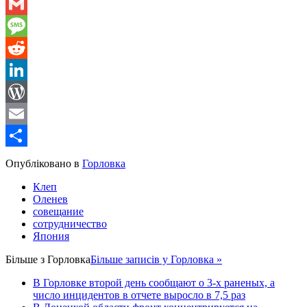
WhatsApp
Gmail
Message
Reddit
LinkedIn
WordPress
Email
Share
Опубліковано в
Горловка
Клеп
Оленев
совещание
сотрудничество
Япония
Більше з
Горловка
Більше записів у Горловка »
В Горловке второй день сообщают о 3-х раненых, а
число инцидентов в отчете выросло в 7,5 раз