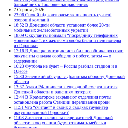
ближайших к Горловке направлениях
7 Серпня , 2026
23:06
Спокій під контролем: як працюють сучасні
охоронні компанії
18:52
В Донецкой области установят более 20-ти
мобильных железобетонных укрытий
18:09
Оккупанты поймали “посредницу телефонных
мошенников”: их жертвами якобы были и пенсионеры
из Горловки
17:16
В Донецке мотоциклист сбил пособника россиян:
оккупанты сначала сообщали о побеге, затем — о
задержании
16:23
Футбола не будет – Россия разбила стадион и в
Одессе
15:30
Зеленский обсудил с Драпатым оборону Донецкой
области
13:37
Атаки РФ привели к еще одной смерти жителя
Донецкой области и ранениям пятерых
12:44
В Краматорске закрывают отделения почты,
остановлена работа Станции переливания крови
11:51
Что “считает” в своих z-сводках гауляйтер
оккупированной Горловки?
11:08
Z-власти взялись за вещи жителей Донецкой
области: в оккупации будут отжимать мебель и
быттехнику