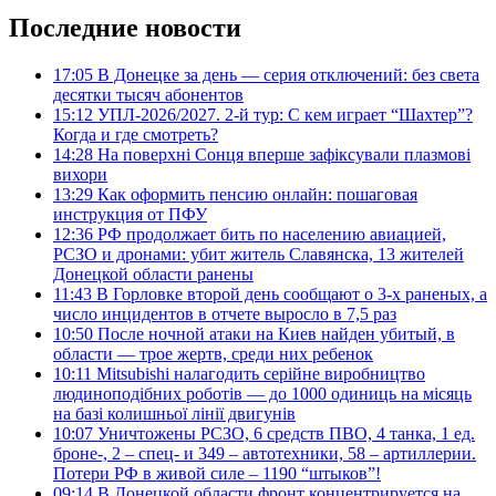
Последние новости
17:05
В Донецке за день — серия отключений: без света
десятки тысяч абонентов
15:12
УПЛ-2026/2027. 2-й тур: С кем играет “Шахтер”?
Когда и где смотреть?
14:28
На поверхні Сонця вперше зафіксували плазмові
вихори
13:29
Как оформить пенсию онлайн: пошаговая
инструкция от ПФУ
12:36
РФ продолжает бить по населению авиацией,
РСЗО и дронами: убит житель Славянска, 13 жителей
Донецкой области ранены
11:43
В Горловке второй день сообщают о 3-х раненых, а
число инцидентов в отчете выросло в 7,5 раз
10:50
После ночной атаки на Киев найден убитый, в
области — трое жертв, среди них ребенок
10:11
Mitsubishi налагодить серійне виробництво
людиноподібних роботів — до 1000 одиниць на місяць
на базі колишньої лінії двигунів
10:07
Уничтожены РСЗО, 6 средств ПВО, 4 танка, 1 ед.
броне-, 2 – спец- и 349 – автотехники, 58 – артиллерии.
Потери РФ в живой силе – 1190 “штыков”!
09:14
В Донецкой области фронт концентрируется на