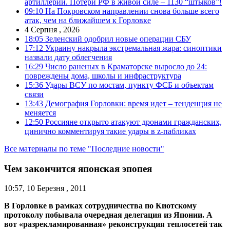
артиллерии. Потери РФ в живой силе – 1130 “штыков”!
09:10
На Покровском направлении снова больше всего
атак, чем на ближайшем к Горловке
4 Серпня , 2026
18:05
Зеленский одобрил новые операции СБУ
17:12
Украину накрыла экстремальная жара: синоптики
назвали дату облегчения
16:29
Число раненых в Краматорске выросло до 24:
повреждены дома, школы и инфраструктура
15:36
Удары ВСУ по мостам, пункту ФСБ и объектам
связи
13:43
Демография Горловки: время идет – тенденция не
меняется
12:50
Россияне открыто атакуют дронами гражданских,
цинично комментируя такие удары в z-пабликах
Все материалы по теме "Последние новости"
Чем закончится японская эпопея
10:57, 10 Березня , 2011
В Горловке в рамках сотрудничества по Киотскому
протоколу побывала очередная делегация из Японии. А
вот «разрекламированная» реконструкция теплосетей так