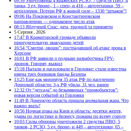
09:59
Уничтожены 4 вражеских РСЗО, 7 средств ПВО, 4
танка, 3 ед. броне-, 1 – спец- и 416 – автотехники, 59 –
артиллерии. Потери РФ в живой силе – 1330 “штыков”!
09:06
На Покровском и Константиновском
направлениях — одинаковое число атак
08:13
Яблучний Спас: дата, традиції та прикмети
5 Серпня , 2026
17:47
В Краматорской громаде объявили
принудительную эвакуацию детей
16:54
“Смотри, овощи”: пострадавший об атаке дрона в
Херсоне
16:01
В РФ заявили о подрыве разработчика FPV-
дронов. Говорят, выжил
15:18
Пытали и насиловали в Горловке: стали известны
имена трех боевиков банды Безлера
13:25
Еще как минимум 35 атак РФ по населению
Донецкой области: 3-х РФ убила, 31 чел. ранен
12:32
От “детсада” до безымянных “промобъектов”:
новая версия событий из Горловки
11:49
В Донецкую область пришла аномальная жара. Что
важно знать?
10:56
Ночная атака на Киев и область: десятки жертв,
удары по логистике и бизнесу, пожары по всему городу
10:03
Силы обороны уничтожили 2 средства ПВО, 5
танков, 2 РСЗО, 5 ед. броне- и 449 – автотехники, 65 –