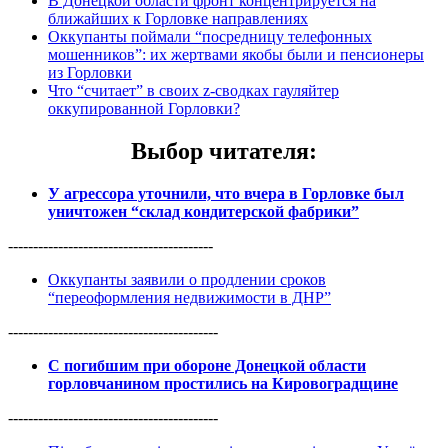
В Донецкой области фронт концентрируется на
ближайших к Горловке направлениях
Оккупанты поймали “посредницу телефонных
мошенников”: их жертвами якобы были и пенсионеры
из Горловки
Что “считает” в своих z-сводках гауляйтер
оккупированной Горловки?
Выбор читателя
:
У агрессора уточнили, что вчера в Горловке был
уничтожен “склад кондитерской фабрики”
-----------------------------------------
Оккупанты заявили о продлении сроков
“переоформления недвижимости в ДНР”
------------------------------------------
С погибшим при обороне Донецкой области
горловчанином простились на Кировоградщине
------------------------------------------