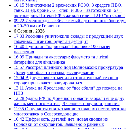
10:15
Уничтожены 2 вражеских РСЗО, 3 средств ПВО,
танк, 11 ед. броне-, 6 – спец- и 386 – автотехники, 67 –
артиллерии. Потери РФ в живой силе – 1210 “штыков”!
09:22
Именно здесь сейчас самый ад: основные бои идут
в 20–50 км от Горловки
6 Серпня , 2026
17:33
Россияне уничтожили склады с продукцией двух
табачных гигантов: будет ли дефицит
16:40
Пушилин “нарисовал” Горловке 190 тысяч
населения
16:09
Прилади та аксесуари: флоуметр та літієві
батарейки для лічильника
15:57
Расстрел пленного под Волновахой: прокуратура
Донецкой области начала расследование
15:04
В Дружковке отменили отопительный сезон: в
городе призывают эвакуироваться
13:11
Атака на Ярославль: от “все сбили” до пожара на
НПЗ
12:28
Удары РФ по Донецкой области забрали еще одну
жизнь местного жителя, 9 человек получили ранения
11:35
Оккупанты опять заявили о планах снести десятки
многоэтажек в Северскодонецке
10:42
Цифры есть, деталей нет: новая сводка из
Горловки от оккупантов. Заявлено о раненых