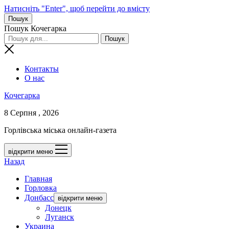
Натисніть "Enter", щоб перейти до вмісту
Пошук
Пошук Кочегарка
Контакты
О нас
Кочегарка
8 Серпня , 2026
Горлівська міська онлайн-газета
відкрити меню
Назад
Главная
Горловка
Донбасс
відкрити меню
Донецк
Луганск
Украина