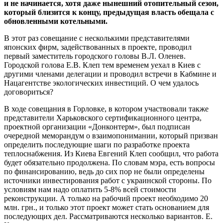
и не начинается, хотя даже нынешний отопительный сезон,
который близится к концу, предыдущая власть обещала с
обновленными котельными.
В этот раз совещание с несколькими представителями
японских фирм, задействованных в проекте, проводил
первый заместитель городского головы В.Л. Оленев.
Городской голова Е.В. Клеп тем временем уехал в Киев с
другими членами делегации и проводил встречи в Кабмине и
Нацагентстве экологических инвестиций. О чем удалось
договориться?
В ходе совещания в Горловке, в котором участвовали также
представители Харьковского сертификационного центра,
проектной организации «Донконтерм», был подписан
очередной меморандум о взаимопонимании, который призван
определить последующие шаги по разработке проекта
теплоснабжения. Из Киева Евгений Клеп сообщил, что работа
будет обязательно продолжена. По словам мэра, есть вопросы
по финансированию, ведь до сих пор не были определены
источники инвестирования работ с украинской стороны. По
условиям нам надо оплатить 5-8% всей стоимости
реконструкции. А только на рабочий проект необходимо 20
млн. грн., и только этот проект может стать основанием для
последующих дел. Рассматриваются несколько вариантов. Е.