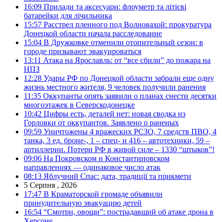
16:09
Прилади та аксесуари: флоуметр та літієві
батарейки для лічильника
15:57
Расстрел пленного под Волновахой: прокуратура
Донецкой области начала расследование
15:04
В Дружковке отменили отопительный сезон: в
городе призывают эвакуироваться
13:11
Атака на Ярославль: от “все сбили” до пожара на
НПЗ
12:28
Удары РФ по Донецкой области забрали еще одну
жизнь местного жителя, 9 человек получили ранения
11:35
Оккупанты опять заявили о планах снести десятки
многоэтажек в Северскодонецке
10:42
Цифры есть, деталей нет: новая сводка из
Горловки от оккупантов. Заявлено о раненых
09:59
Уничтожены 4 вражеских РСЗО, 7 средств ПВО, 4
танка, 3 ед. броне-, 1 – спец- и 416 – автотехники, 59 –
артиллерии. Потери РФ в живой силе – 1330 “штыков”!
09:06
На Покровском и Константиновском
направлениях — одинаковое число атак
08:13
Яблучний Спас: дата, традиції та прикмети
5 Серпня , 2026
17:47
В Краматорской громаде объявили
принудительную эвакуацию детей
16:54
“Смотри, овощи”: пострадавший об атаке дрона в
Херсоне