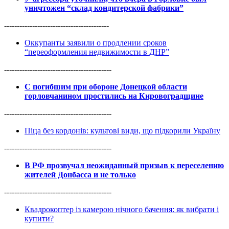
уничтожен “склад кондитерской фабрики”
-----------------------------------------
Оккупанты заявили о продлении сроков
“переоформления недвижимости в ДНР”
------------------------------------------
С погибшим при обороне Донецкой области
горловчанином простились на Кировоградщине
------------------------------------------
Піца без кордонів: культові види, що підкорили Україну
------------------------------------------
В РФ прозвучал неожиданный призыв к переселению
жителей Донбасса и не только
------------------------------------------
Квадрокоптер із камерою нічного бачення: як вибрати і
купити?