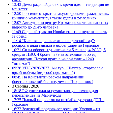
13:43
Демография Горловки: время идет – тенденция не
меняется
12:50
Россияне открыто атакуют дронами гражданских,
цинично комментируя такие удары в z-пабликах
12:07
Авиаудар по центру Краматорска: число раненых
выросло до 21-го человека!
11:49
Садовый трактор Honda: стоит ли переплачивать
за бренд
11:14
“Киевские дроны атаковали детский сад”:
роспропаганда заявила о якобы ударе по Горловке
10:21
Силы обороны уничтожили 5 танков, 4 РСЗО, 5
средств ПВО, 4 броне-, 379 автотехники и 55 ед. –
артиллерии. Потери врага в живой силе – 1240
“штыков”!
09:38
УПЛ-2026/2027. 1-й тур: “Шахтер” стартовал с
яркой победы (видеообзоры матчей)
08:45
На Константиновском направлении
боестолкновений больше, чем на Покровском!
3 Серпня , 2026
18:18
РФ уничтожила гуманитарную помощь для
переселенцев из Мариуполя
17:25
Пьяный подросток на питбайке устроил ДТП в
Горловке
16:32
Зеленский продолжает ротации: Умеров – из