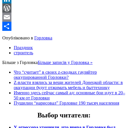
LinkedIn
WordPress
Email
Share
Опубліковано в
Горловка
Праздник
строитель
Більше з
Горловка
Більше записів у Горловка »
Что “считает” в своих z-сводках гауляйтер
оккупированной Горловки?
Z-власти взялись за вещи жителей Донецкой области: в
оккупации будут отжимать мебель и быттехнику
Именно здесь сейчас самый ад: основные бои идут в 20–
50 км от Горловки
Пушилин “нарисовал” Горловке 190 тысяч населения
Выбор читателя
:
У агрессора уточнили, что вчера в Горловке был