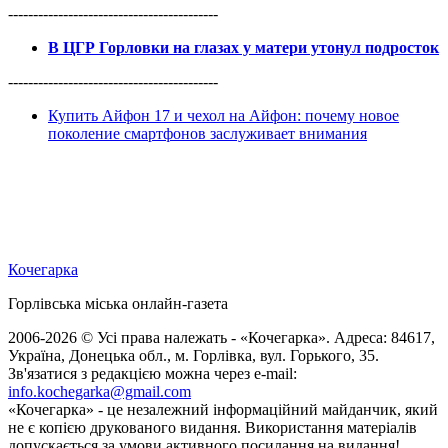
------------------------------------------
В ЦГР Горловки на глазах у матери утонул подросток
------------------------------------------
Купить Айфон 17 и чехол на Айфон: почему новое
поколение смартфонов заслуживает внимания
Кочегарка
Горлівська міська онлайн-газета
2006-2026 © Усі права належать - «Кочегарка». Адреса: 84617,
Україна, Донецька обл., м. Горлівка, вул. Горького, 35.
Зв'язатися з редакцією можна через e-mail:
info.kochegarka@gmail.com
«Кочегарка» - це незалежний інформаційний майданчик, який
не є копією друкованого видання. Використання матеріалів
допускається за умови активного посилання на видання!