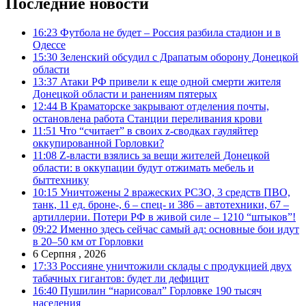
Последние новости
16:23
Футбола не будет – Россия разбила стадион и в
Одессе
15:30
Зеленский обсудил с Драпатым оборону Донецкой
области
13:37
Атаки РФ привели к еще одной смерти жителя
Донецкой области и ранениям пятерых
12:44
В Краматорске закрывают отделения почты,
остановлена работа Станции переливания крови
11:51
Что “считает” в своих z-сводках гауляйтер
оккупированной Горловки?
11:08
Z-власти взялись за вещи жителей Донецкой
области: в оккупации будут отжимать мебель и
быттехнику
10:15
Уничтожены 2 вражеских РСЗО, 3 средств ПВО,
танк, 11 ед. броне-, 6 – спец- и 386 – автотехники, 67 –
артиллерии. Потери РФ в живой силе – 1210 “штыков”!
09:22
Именно здесь сейчас самый ад: основные бои идут
в 20–50 км от Горловки
6 Серпня , 2026
17:33
Россияне уничтожили склады с продукцией двух
табачных гигантов: будет ли дефицит
16:40
Пушилин “нарисовал” Горловке 190 тысяч
населения