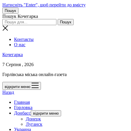
Натисніть "Enter", щоб перейти до вмісту
Пошук
Пошук Кочегарка
Контакты
О нас
Кочегарка
7 Серпня , 2026
Горлівська міська онлайн-газета
відкрити меню
Назад
Главная
Горловка
Донбасс
відкрити меню
Донецк
Луганск
Украина