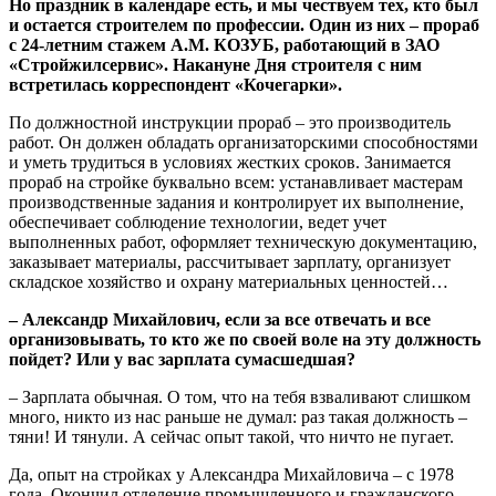
Но праздник в календаре есть, и мы чествуем тех, кто был
и остается строителем по профессии. Один из них – прораб
с 24-летним стажем А.М. КОЗУБ, работающий в ЗАО
«Стройжилсервис». Накануне Дня строителя с ним
встретилась корреспондент «Кочегарки».
По должностной инструкции прораб – это производитель
работ. Он должен обладать организаторскими способностями
и уметь трудиться в условиях жестких сроков. Занимается
прораб на стройке буквально всем: устанавливает мастерам
производственные задания и контролирует их выполнение,
обеспечивает соблюдение технологии, ведет учет
выполненных работ, оформляет техническую документацию,
заказывает материалы, рассчитывает зарплату, организует
складское хозяйство и охрану материальных ценностей…
– Александр Михайлович, если за все отвечать и все
организовывать, то кто же по своей воле на эту должность
пойдет? Или у вас зарплата сумасшедшая?
– Зарплата обычная. О том, что на тебя взваливают слишком
много, никто из нас раньше не думал: раз такая должность –
тяни! И тянули. А сейчас опыт такой, что ничто не пугает.
Да, опыт на стройках у Александра Михайловича – с 1978
года. Окончил отделение промышленного и гражданского