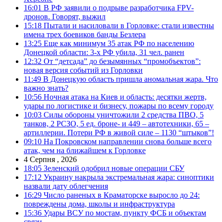
16:01
В РФ заявили о подрыве разработчика FPV-
дронов. Говорят, выжил
15:18
Пытали и насиловали в Горловке: стали известны
имена трех боевиков банды Безлера
13:25
Еще как минимум 35 атак РФ по населению
Донецкой области: 3-х РФ убила, 31 чел. ранен
12:32
От “детсада” до безымянных “промобъектов”:
новая версия событий из Горловки
11:49
В Донецкую область пришла аномальная жара. Что
важно знать?
10:56
Ночная атака на Киев и область: десятки жертв,
удары по логистике и бизнесу, пожары по всему городу
10:03
Силы обороны уничтожили 2 средства ПВО, 5
танков, 2 РСЗО, 5 ед. броне- и 449 – автотехники, 65 –
артиллерии. Потери РФ в живой силе – 1130 “штыков”!
09:10
На Покровском направлении снова больше всего
атак, чем на ближайшем к Горловке
4 Серпня , 2026
18:05
Зеленский одобрил новые операции СБУ
17:12
Украину накрыла экстремальная жара: синоптики
назвали дату облегчения
16:29
Число раненых в Краматорске выросло до 24:
повреждены дома, школы и инфраструктура
15:36
Удары ВСУ по мостам, пункту ФСБ и объектам
связи