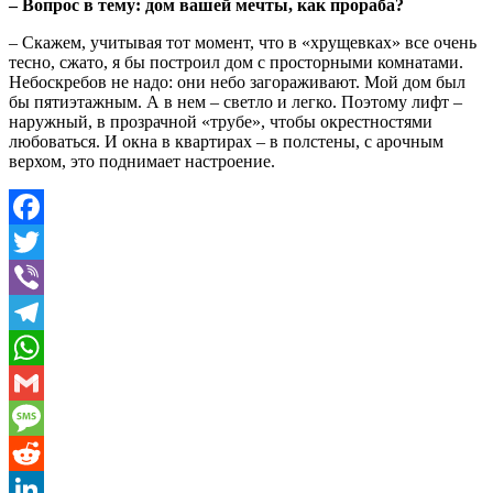
– Вопрос в тему: дом вашей мечты, как прораба?
– Скажем, учитывая тот момент, что в «хрущевках» все очень
тесно, сжато, я бы построил дом с просторными комнатами.
Небоскребов не надо: они небо загораживают. Мой дом был
бы пятиэтажным. А в нем – светло и легко. Поэтому лифт –
наружный, в прозрачной «трубе», чтобы окрестностями
любоваться. И окна в квартирах – в полстены, с арочным
верхом, это поднимает настроение.
Facebook
Twitter
Viber
Telegram
WhatsApp
Gmail
Message
Reddit