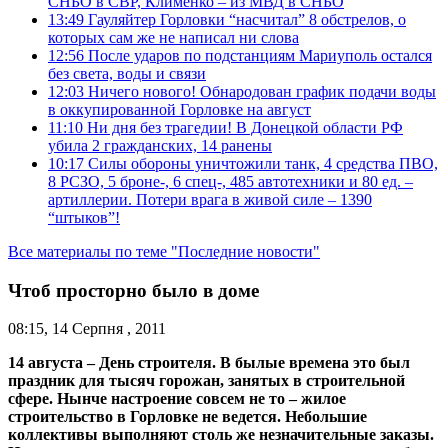
СНБО в СВР, Клименко – из МВД в СНБО
13:49
Гауляйтер Горловки “насчитал” 8 обстрелов, о
которых сам же не написал ни слова
12:56
После ударов по подстанциям Мариуполь остался
без света, воды и связи
12:03
Ничего нового! Обнародован график подачи воды
в оккупированной Горловке на август
11:10
Ни дня без трагедии! В Донецкой области РФ
убила 2 гражданских, 14 ранены
10:17
Силы обороны уничтожили танк, 4 средства ПВО,
8 РСЗО, 5 броне-, 6 спец-, 485 автотехники и 80 ед. –
артиллерии. Потери врага в живой силе – 1390
“штыков”!
Все материалы по теме "Последние новости"
Чтоб просторно было в доме
08:15, 14 Серпня , 2011
14 августа – День строителя. В былые времена это был
праздник для тысяч горожан, занятых в строительной
сфере. Нынче настроение совсем не то – жилое
строительство в Горловке не ведется. Небольшие
коллективы выполняют столь же незначительные заказы.