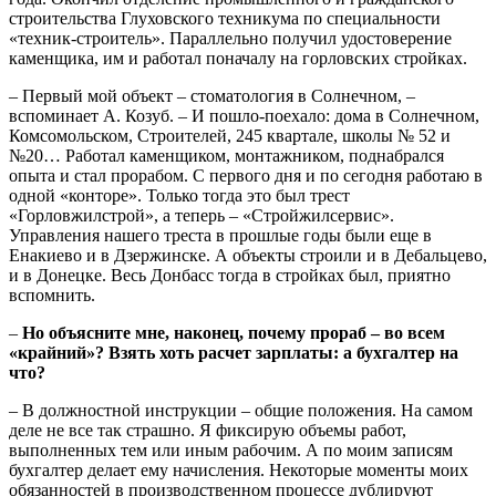
строительства Глуховского техникума по специальности
«техник-строитель». Параллельно получил удостоверение
каменщика, им и работал поначалу на горловских стройках.
– Первый мой объект – стоматология в Солнечном, –
вспоминает А. Козуб. – И пошло-поехало: дома в Солнечном,
Комсомольском, Строителей, 245 квартале, школы № 52 и
№20… Работал каменщиком, монтажником, поднабрался
опыта и стал прорабом. С первого дня и по сегодня работаю в
одной «конторе». Только тогда это был трест
«Горловжилстрой», а теперь – «Стройжилсервис».
Управления нашего треста в прошлые годы были еще в
Енакиево и в Дзержинске. А объекты строили и в Дебальцево,
и в Донецке. Весь Донбасс тогда в стройках был, приятно
вспомнить.
–
Но объясните мне, наконец, почему прораб – во всем
«крайний»? Взять хоть расчет зарплаты: а бухгалтер на
что?
– В должностной инструкции – общие положения. На самом
деле не все так страшно. Я фиксирую объемы работ,
выполненных тем или иным рабочим. А по моим записям
бухгалтер делает ему начисления. Некоторые моменты моих
обязанностей в производственном процессе дублируют