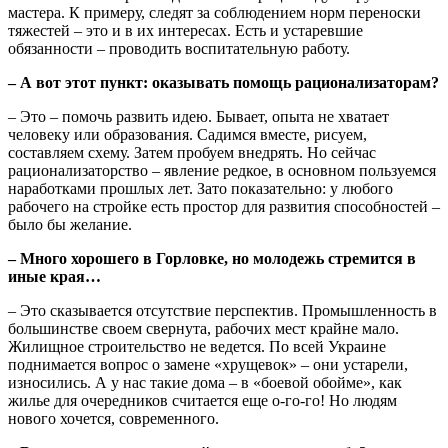
мастера. К примеру, следят за соблюдением норм переноски
тяжестей – это и в их интересах. Есть и устаревшие
обязанности – проводить воспитательную работу.
– А вот этот пункт: оказывать помощь рационализаторам?
– Это – помочь развить идею. Бывает, опыта не хватает
человеку или образования. Садимся вместе, рисуем,
составляем схему. Затем пробуем внедрять. Но сейчас
рационализаторство – явление редкое, в основном пользуемся
наработками прошлых лет. Зато показательно: у любого
рабочего на стройке есть простор для развития способностей –
было бы желание.
– Много хорошего в Горловке, но молодежь стремится в
иные края…
– Это сказывается отсутствие перспектив. Промышленность в
большинстве своем свернута, рабочих мест крайне мало.
Жилищное строительство не ведется. По всей Украине
поднимается вопрос о замене «хрущевок» – они устарели,
износились. А у нас такие дома – в «боевой обойме», как
жилье для очередников считается еще о-го-го! Но людям
нового хочется, современного.