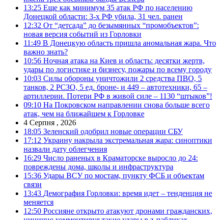
13:25
Еще как минимум 35 атак РФ по населению
Донецкой области: 3-х РФ убила, 31 чел. ранен
12:32
От “детсада” до безымянных “промобъектов”:
новая версия событий из Горловки
11:49
В Донецкую область пришла аномальная жара. Что
важно знать?
10:56
Ночная атака на Киев и область: десятки жертв,
удары по логистике и бизнесу, пожары по всему городу
10:03
Силы обороны уничтожили 2 средства ПВО, 5
танков, 2 РСЗО, 5 ед. броне- и 449 – автотехники, 65 –
артиллерии. Потери РФ в живой силе – 1130 “штыков”!
09:10
На Покровском направлении снова больше всего
атак, чем на ближайшем к Горловке
4 Серпня , 2026
18:05
Зеленский одобрил новые операции СБУ
17:12
Украину накрыла экстремальная жара: синоптики
назвали дату облегчения
16:29
Число раненых в Краматорске выросло до 24:
повреждены дома, школы и инфраструктура
15:36
Удары ВСУ по мостам, пункту ФСБ и объектам
связи
13:43
Демография Горловки: время идет – тенденция не
меняется
12:50
Россияне открыто атакуют дронами гражданских,
цинично комментируя такие удары в z-пабликах