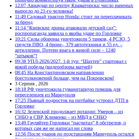
12:07
Авиаудар по центру Краматорска: число раненых
выросло до 21-го человека!
11:49
Садовый трактор Honda: стоит ли переплачивать
за бренд
11:14
“Киевские дроны атаковали детский сад”:
роспропаганда заявила о якобы ударе по Горловке
10:21
Силы обороны уничтожили 5 танков, 4 РСЗО, 5
средств ПВО, 4 броне-, 379 автотехники и 55 ед. –
артиллерии. Потери врага в живой силе – 1240
“штыков”!
09:38
УПЛ-2026/2027. 1-й тур: “Шахтер” стартовал с
яркой победы (видеообзоры матчей)
08:45
На Константиновском направлении
боестолкновений больше, чем на Покровском!
3 Серпня , 2026
18:18
РФ уничтожила гуманитарную помощь для
переселенцев из Мариуполя
17:25
Пьяный подросток на питбайке устроил ДТП в
Горловке
16:32
Зеленский продолжает ротации: Умеров – из
СНБО в СВР, Клименко – из МВД в СНБО
13:49
Гауляйтер Горловки “насчитал” 8 обстрелов, о
которых сам же не написал ни слова
12:56
После ударов по подстанциям Мариуполь остался