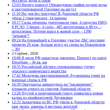
без света, воды и связи
12:03
Ничего нового! Обнародован график подачи воды
в оккупированной Горловке на август
11:10
Ни дня без трагедии! В Донецкой области РФ
убила 2 гражданских, 14 ранены
10:17
Силы обороны уничтожили танк, 4 средства ПВО,
8 РСЗО, 5 броне-, 6 спец-, 485 автотехники и 80 ед. –
артиллерии. Потери врага в живой силе – 1390
“штыков”!
09:24
На ближайшей к Горловке участке ЛБС россияне
провели 20 атак, больше всего их снова на Покровском
– 30!
2 Серпня , 2026
19:08
В июле РФ нарастила давление. Прирост по карте
DeepState – 36 кв. км
18:55
Российский обстрел спровоцировал утечку
опасного химического вещества
17:42
Молодежь оккупированной Луганщины гонят на
военные сборы в РФ
16:39
Оккупанты замахнулись на “расширение”
площади одного из городов Донецкой области
13:26
Пустой и разрушенный город: появились новые
кадры из прифронтовой Дружковки
12:33
Захватчики из ВС РФ убили в Донецкой области
еще двоих, ранены 4 местных жителей