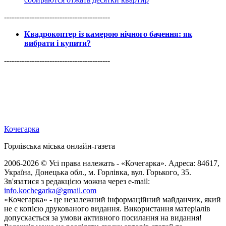
------------------------------------------
Квадрокоптер із камерою нічного бачення: як
вибрати і купити?
------------------------------------------
Кочегарка
Горлівська міська онлайн-газета
2006-2026 © Усі права належать - «Кочегарка». Адреса: 84617,
Україна, Донецька обл., м. Горлівка, вул. Горького, 35.
Зв'язатися з редакцією можна через e-mail:
info.kochegarka@gmail.com
«Кочегарка» - це незалежний інформаційний майданчик, який
не є копією друкованого видання. Використання матеріалів
допускається за умови активного посилання на видання!