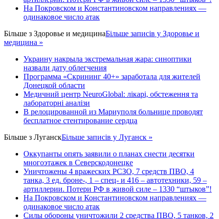
На Покровском и Константиновском направлениях —
одинаковое число атак
Більше з
Здоровье и медицина
Більше записів у Здоровье и
медицина »
Украину накрыла экстремальная жара: синоптики
назвали дату облегчения
Программа «Скрининг 40+» заработала для жителей
Донецкой области
Медичний центр NeuroGlobal: лікарі, обстеження та
лабораторні аналізи
В релоцированной из Мариуполя больнице проводят
бесплатное стентирование сердца
Більше з
Луганск
Більше записів у Луганск »
Оккупанты опять заявили о планах снести десятки
многоэтажек в Северскодонецке
Уничтожены 4 вражеских РСЗО, 7 средств ПВО, 4
танка, 3 ед. броне-, 1 – спец- и 416 – автотехники, 59 –
артиллерии. Потери РФ в живой силе – 1330 “штыков”!
На Покровском и Константиновском направлениях —
одинаковое число атак
Силы обороны уничтожили 2 средства ПВО, 5 танков, 2