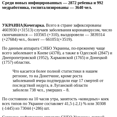
Среди новых инфицированных — 2872 ребенка и 992
медработника, госпитализированы — 3640 чел.
УКРАИНА|Кочегарка.
Всего в стране зафиксированы
4603930 (+31513) случаев заболевания коронавирусом, число
скончавшихся — 103565 (+310), выздоровели — 3839314
(+27684) чел., болеет — 661051(+3519).
По данным аппарата СНБО Украины, по-прежнему чаще
всего заболевают в Киеве (4378), а также в Одесской (2847) и
Днепропетровской (1952), Харьковской (1765) и Донецкой
(1757) областях.
Что касается более полной статистики в нашем
регионе, то на Донетчине, кроме роста
заболеваний вчера подтвердили еще 17 смертей от
последствий недуга, в Луганской области
заболели 738 чел., умерших – 8.
По состоянию на 10 часов утра, занятость «ковидных» коек
всех типов по Украине составляет 41,5 (-2,1) % или 30308
(-1445) из 73044 (+286) шт.