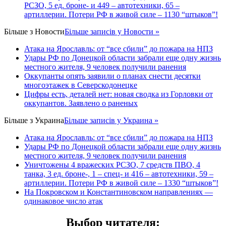
РСЗО, 5 ед. броне- и 449 – автотехники, 65 –
артиллерии. Потери РФ в живой силе – 1130 “штыков”!
Більше з
Новости
Більше записів у Новости »
Атака на Ярославль: от “все сбили” до пожара на НПЗ
Удары РФ по Донецкой области забрали еще одну жизнь
местного жителя, 9 человек получили ранения
Оккупанты опять заявили о планах снести десятки
многоэтажек в Северскодонецке
Цифры есть, деталей нет: новая сводка из Горловки от
оккупантов. Заявлено о раненых
Більше з
Украина
Більше записів у Украина »
Атака на Ярославль: от “все сбили” до пожара на НПЗ
Удары РФ по Донецкой области забрали еще одну жизнь
местного жителя, 9 человек получили ранения
Уничтожены 4 вражеских РСЗО, 7 средств ПВО, 4
танка, 3 ед. броне-, 1 – спец- и 416 – автотехники, 59 –
артиллерии. Потери РФ в живой силе – 1330 “штыков”!
На Покровском и Константиновском направлениях —
одинаковое число атак
Выбор читателя
: