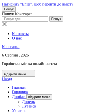
Натисніть "Enter", щоб перейти до вмісту
Пошук
Пошук Кочегарка
Контакты
О нас
Кочегарка
6 Серпня , 2026
Горлівська міська онлайн-газета
відкрити меню
Назад
Главная
Горловка
Донбасс
відкрити меню
Донецк
Луганск
Украина