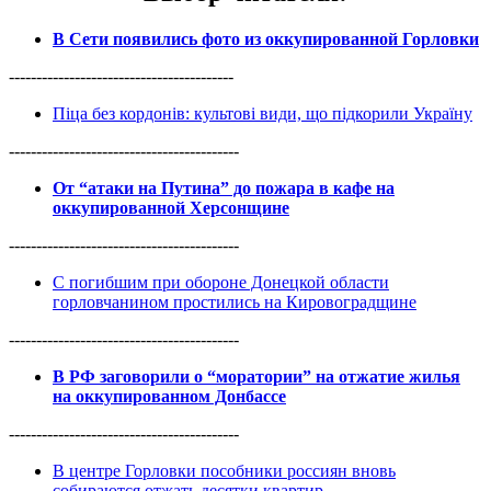
В Сети появились фото из оккупированной Горловки
-----------------------------------------
Піца без кордонів: культові види, що підкорили Україну
------------------------------------------
От “атаки на Путина” до пожара в кафе на
оккупированной Херсонщине
------------------------------------------
С погибшим при обороне Донецкой области
горловчанином простились на Кировоградщине
------------------------------------------
В РФ заговорили о “моратории” на отжатие жилья
на оккупированном Донбассе
------------------------------------------
В центре Горловки пособники россиян вновь
собираются отжать десятки квартир