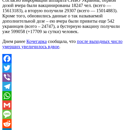
Согласно информации аппарата СНБО Украины, первой
дозой вчера были вакцинированы 18247 чел. (всего —
15613183), а вторую получили 29307 (всего — 15014883).
Кроме того, обновились данные о так называемой
дополнительной дозе – ею вчера были привиты еще 542
украинцев (всего – 24747), а бустерную вакцину получили
уже 599058 (+17709 за сутки) человек.
Днем ранее
Кочегарка
сообщала, что
после выходных число
умерших увеличилось вдвое
.
Facebook
Twitter
Viber
Telegram
WhatsApp
Gmail
Message