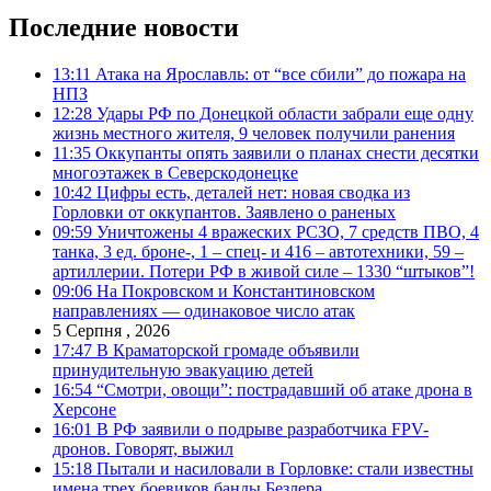
Последние новости
13:11
Атака на Ярославль: от “все сбили” до пожара на
НПЗ
12:28
Удары РФ по Донецкой области забрали еще одну
жизнь местного жителя, 9 человек получили ранения
11:35
Оккупанты опять заявили о планах снести десятки
многоэтажек в Северскодонецке
10:42
Цифры есть, деталей нет: новая сводка из
Горловки от оккупантов. Заявлено о раненых
09:59
Уничтожены 4 вражеских РСЗО, 7 средств ПВО, 4
танка, 3 ед. броне-, 1 – спец- и 416 – автотехники, 59 –
артиллерии. Потери РФ в живой силе – 1330 “штыков”!
09:06
На Покровском и Константиновском
направлениях — одинаковое число атак
5 Серпня , 2026
17:47
В Краматорской громаде объявили
принудительную эвакуацию детей
16:54
“Смотри, овощи”: пострадавший об атаке дрона в
Херсоне
16:01
В РФ заявили о подрыве разработчика FPV-
дронов. Говорят, выжил
15:18
Пытали и насиловали в Горловке: стали известны
имена трех боевиков банды Безлера