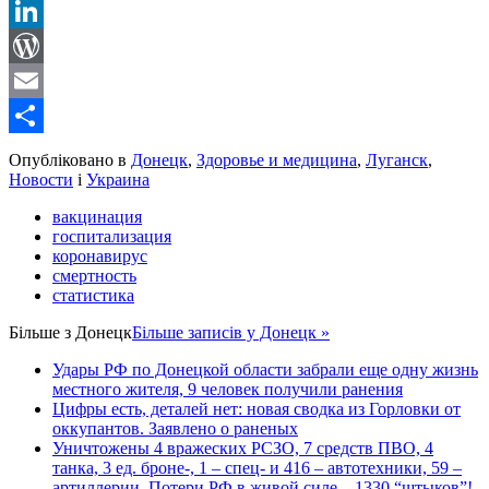
Reddit
LinkedIn
WordPress
Email
Share
Опубліковано в
Донецк
,
Здоровье и медицина
,
Луганск
,
Новости
і
Украина
вакцинация
госпитализация
коронавирус
смертность
статистика
Більше з
Донецк
Більше записів у Донецк »
Удары РФ по Донецкой области забрали еще одну жизнь
местного жителя, 9 человек получили ранения
Цифры есть, деталей нет: новая сводка из Горловки от
оккупантов. Заявлено о раненых
Уничтожены 4 вражеских РСЗО, 7 средств ПВО, 4
танка, 3 ед. броне-, 1 – спец- и 416 – автотехники, 59 –
артиллерии. Потери РФ в живой силе – 1330 “штыков”!