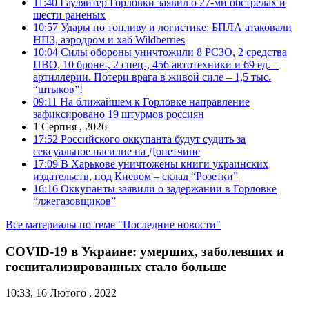
11:40
Гауляйтер Горловки заявил о 27-ми обстрелах и
шести раненых
10:57
Удары по топливу и логистике: БПЛА атаковали
НПЗ, аэродром и хаб Wildberries
10:04
Силы обороны уничтожили 8 РСЗО, 2 средства
ПВО, 10 броне-, 2 спец-, 456 автотехники и 69 ед. –
артиллерии. Потери врага в живой силе – 1,5 тыс.
“штыков”!
09:11
На ближайшем к Горловке направление
зафиксировано 19 штурмов россиян
1 Серпня , 2026
17:52
Российского оккупанта будут судить за
сексуальное насилие на Донетчине
17:09
В Харькове уничтожены книги украинских
издательств, под Киевом – склад “Розетки”
16:16
Оккупанты заявили о задержании в Горловке
“лжегазовщиков”
Все материалы по теме "Последние новости"
COVID-19 в Украине: умерших, заболевших и
госпитализированных стало больше
10:33, 16 Лютого , 2022