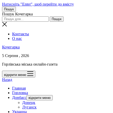
Натисніть "Enter", щоб перейти до вмісту
Пошук
Пошук Кочегарка
Контакты
О нас
Кочегарка
5 Серпня , 2026
Горлівська міська онлайн-газета
відкрити меню
Назад
Главная
Горловка
Донбасс
відкрити меню
Донецк
Луганск
Украина