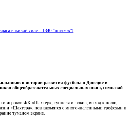
 врага в живой силе – 1340 “штыков”!
кольников к истории развития футбола в Донецке и
еников общеобразовательных специальных школ, гимназий
лки игроков ФК «Шахтер», туннеля игроков, выход к полю,
 жизни «Шахтера», познакомятся с многочисленными трофеями и
раине туманом экране.