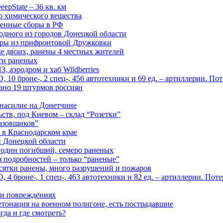
epState – 36 кв. км
о химического вещества
енные сборы в РФ
одного из городов Донецкой области
дры из прифронтовой Дружковки
е двоих, ранены 4 местных жителей
сти раненых
, аэродром и хаб Wildberries
0 броне-, 2 спец-, 456 автотехники и 69 ед. – артиллерии. Поте
ано 19 штурмов россиян
 насилие на Донетчине
ств, под Киевом – склад “Розетки”
газовщиков”
 в Краснодарском крае
й Донецкой области
: один погибший, семеро раненых
з подробностей – только “раненые”
есятки ранены, много разрушений и пожаров
 броне-, 1 спец-, 463 автотехники и 82 ед. – артиллерии. Поте
м и повреждениях
онация на военном полигоне, есть пострадавшие
гда и где смотреть?