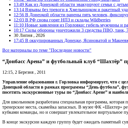
13:49
Как из Донецкой области эвакуируют семьи с деть
13:14
Взрывы без тревоги в Хмельницком и ракетный уда
12:56
В Донецкой области ранены пять человек, фиксиру
12:03
В РФ снова горят НПЗ и склады Wildberries
11:10
Новые заявления из Горловки: гибель мужчины и р
10:17
Силы обороны уничтожили 3 средства ПВО, танк, 7 б
30 Липня , 2026
17:45
В оккупированных Донецке, Ясиноватой и Макеевке
Все материалы по теме "Последние новости"
“Донбасс Арена” и футбольный клуб “Шахтёр” п
12:15, 2 Березня , 2011
Управление образования г. Горловка информирует, что с ц
Донецкой области в рамках программы “День футбола”, ф
посетить экскурсионные туры по “Донбасс Арене” и наиб
Для школьников разработана специальная программа, которая п
тренерские места, скамейка запасных. В музее ФК «Шахтер» р
кубками команды, но и совершат увлекательное виртуальное п
В конце экскурсии каждую группу будет ожидать памятный сув