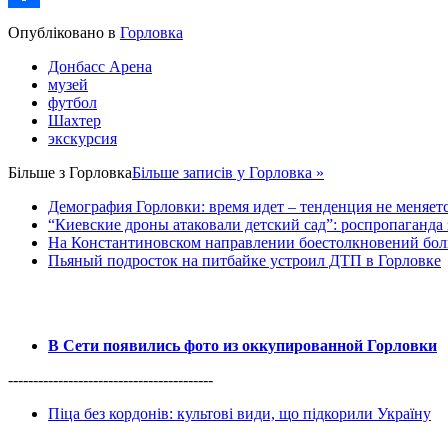
Share
Опубліковано в
Горловка
Донбасс Арена
музей
футбол
Шахтер
экскурсия
Більше з
Горловка
Більше записів у Горловка »
Демография Горловки: время идет – тенденция не меняет
“Киевские дроны атаковали детский сад”: роспропаганда 
На Константиновском направлении боестолкновений бол
Пьяный подросток на питбайке устроил ДТП в Горловке
В Сети появились фото из оккупированной Горловки
-----------------------------------------
Піца без кордонів: культові види, що підкорили Україну
------------------------------------------