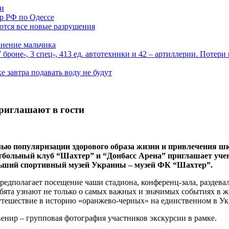
ми
р РФ по Одессе
ются все новые разрушения
анение мальчика
роне-, 3 спец-, 413 ед. автотехники и 42 – артиллерии. Потери
 завтра подавать воду не будут
риглашают в гости
елью популяризации здорового образа жизни и привлечения ш
утбольный клуб “Шахтер” и “Донбасс Арена” приглашает уч
ольший спортивный музей Украины – музей ФК “Шахтер”.
редполагает посещение чаши стадиона, конференц-зала, раздева
ебята узнают не только о самых важных и значимых событиях в
утешествие в историю «оранжево-черных» на единственном в Ук
енир – групповая фотография участников экскурсии в рамке.