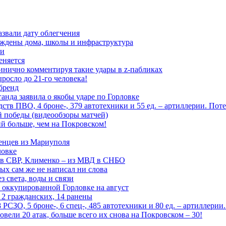
азвали дату облегчения
еждены дома, школы и инфраструктура
зи
еняется
инично комментируя такие удары в z-пабликах
росло до 21-го человека!
 бренд
анда заявила о якобы ударе по Горловке
тв ПВО, 4 броне-, 379 автотехники и 55 ед. – артиллерии. Поте
ой победы (видеообзоры матчей)
й больше, чем на Покровском!
енцев из Мариуполя
ловке
 в СВР, Клименко – из МВД в СНБО
рых сам же не написал ни слова
 света, воды и связи
 оккупированной Горловке на август
 2 гражданских, 14 ранены
СЗО, 5 броне-, 6 спец-, 485 автотехники и 80 ед. – артиллерии
вели 20 атак, больше всего их снова на Покровском – 30!