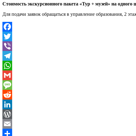
Стоимость экскурсионного пакета «Тур + музей» на одного 
Для подачи заявок обращаться в управление образования, 2 этаж
Facebook
Twitter
Viber
Telegram
WhatsApp
Gmail
Message
Reddit
LinkedIn
WordPress
Email