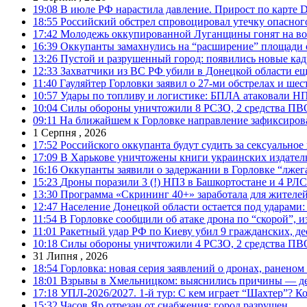
19:08
В июле РФ нарастила давление. Прирост по карте De
18:55
Российский обстрел спровоцировал утечку опасног
17:42
Молодежь оккупированной Луганщины гонят на во
16:39
Оккупанты замахнулись на “расширение” площади 
13:26
Пустой и разрушенный город: появились новые ка
12:33
Захватчики из ВС РФ убили в Донецкой области ещ
11:40
Гауляйтер Горловки заявил о 27-ми обстрелах и ше
10:57
Удары по топливу и логистике: БПЛА атаковали НПЗ
10:04
Силы обороны уничтожили 8 РСЗО, 2 средства ПВО, 1
09:11
На ближайшем к Горловке направление зафиксиров
1 Серпня , 2026
17:52
Российского оккупанта будут судить за сексуальное
17:09
В Харькове уничтожены книги украинских издатель
16:16
Оккупанты заявили о задержании в Горловке “лже
15:23
Дроны поразили 3 (!) НПЗ в Башкортостане и 4 РЛС
13:30
Программа «Скрининг 40+» заработала для жителе
12:47
Население Донецкой области остается под ударами
11:54
В Горловке сообщили об атаке дрона по “скорой”, и
11:01
Ракетный удар РФ по Киеву убил 9 гражданских, д
10:18
Силы обороны уничтожили 4 РСЗО, 2 средства ПВО, 4
31 Липня , 2026
18:54
Горловка: новая серия заявлений о дронах, ранено
18:01
Взрывы в Хмельницком: выяснились причины — дет
17:18
УПЛ-2026/2027. 1-й тур: С кем играет “Шахтер”? Ко
15:32
Часов Яр отрезан от снабжения: город разрушен