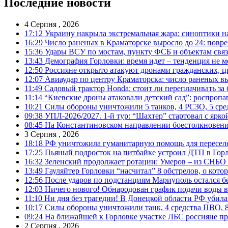
Последние новости
4 Серпня , 2026
17:12
Украину накрыла экстремальная жара: синоптики н
16:29
Число раненых в Краматорске выросло до 24: повр
15:36
Удары ВСУ по мостам, пункту ФСБ и объектам свя
13:43
Демография Горловки: время идет – тенденция не м
12:50
Россияне открыто атакуют дронами гражданских, ц
12:07
Авиаудар по центру Краматорска: число раненых вы
11:49
Садовый трактор Honda: стоит ли переплачивать за
11:14
“Киевские дроны атаковали детский сад”: роспропаг
10:21
Силы обороны уничтожили 5 танков, 4 РСЗО, 5 средс
09:38
УПЛ-2026/2027. 1-й тур: “Шахтер” стартовал с ярк
08:45
На Константиновском направлении боестолкновени
3 Серпня , 2026
18:18
РФ уничтожила гуманитарную помощь для пересел
17:25
Пьяный подросток на питбайке устроил ДТП в Гор
16:32
Зеленский продолжает ротации: Умеров – из СНБО
13:49
Гауляйтер Горловки “насчитал” 8 обстрелов, о кото
12:56
После ударов по подстанциям Мариуполь остался без
12:03
Ничего нового! Обнародован график подачи воды в
11:10
Ни дня без трагедии! В Донецкой области РФ убила
10:17
Силы обороны уничтожили танк, 4 средства ПВО, 8 Р
09:24
На ближайшей к Горловке участке ЛБС россияне про
2 Серпня , 2026