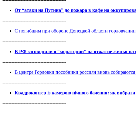
От “атаки на Путина” до пожара в кафе на оккупиро
------------------------------------------
С погибшим при обороне Донецкой области горловчанин
------------------------------------------
В РФ заговорили о “моратории” на отжатие жилья на
------------------------------------------
В центре Горловки пособники россиян вновь собираются 
------------------------------------------
Квадрокоптер із камерою нічного бачення: як вибрати 
------------------------------------------