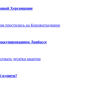
ванной Херсонщине
ом простились на Кировоградщине
 оккупированном Донбассе
отжать десятки квартир
і купити?