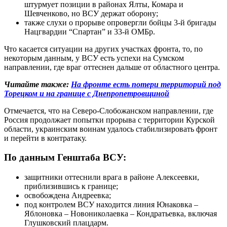
штурмует позиции в районах Ялты, Комара и
Шевченково, но ВСУ держат оборону;
также слухи о прорыве опровергли бойцы 3-й бригады
Нацгвардии “Спартан” и 33-й ОМБр.
Что касается ситуации на других участках фронта, то, по
некоторым данным, у ВСУ есть успехи на Сумском
направлении, где враг оттеснен дальше от областного центра.
Читайте также:
На фронте есть потери территорий под
Торецком и на границе с Днепропетровщиной
Отмечается, что на Северо-Слобожанском направлении, где
Россия продолжает попытки прорыва с территории Курской
области, украинским воинам удалось стабилизировать фронт
и перейти в контратаку.
По данным Генштаба ВСУ:
защитники оттеснили врага в районе Алексеевки,
приблизившись к границе;
освобождена Андреевка;
под контролем ВСУ находится линия Юнаковка –
Яблоновка – Новониколаевка – Кондратьевка, включая
Глушковский плацдарм.