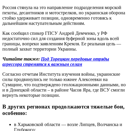
Россия стянула на это направление подразделения морской
пехоты, десантников и мотострелков, но украинская оборона
стойко удерживает позиции, одновременно готовясь к
дальнейшим наступательным действиям.
Как сообщил спикер ГПСУ Андрей Демченко, у РФ
недостаточно сил для создания буферной зоны вдоль всей
границы, вопреки заявлениям Кремля. Ее реальная цель —
полный захват территории Украины.
Читайте также:
Под Торецком передовые отряды
агрессора стремятся к важным селам
Согласно отчетам Института изучения войны, украинские
силы продвинулись не только южнее Алексеевки на
Сумщине, что подтверждено геолокационными данными, но
и в Донецкой области – в районе Часов Яра, где ВСУ смогли
вернуть некоторые позиции.
В других регионах продолжаются тяжелые бои,
особенно:
в Харьковской области — возле Липцев, Волчанска и
Глубокого;