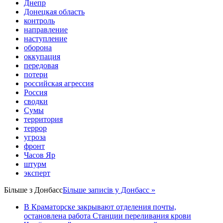
Днепр
Донецкая область
контроль
направление
наступление
оборона
оккупация
передовая
потери
российская агрессия
Россия
сводки
Сумы
территория
террор
угроза
фронт
Часов Яр
штурм
эксперт
Більше з
Донбасс
Більше записів у Донбасс »
В Краматорске закрывают отделения почты,
остановлена работа Станции переливания крови