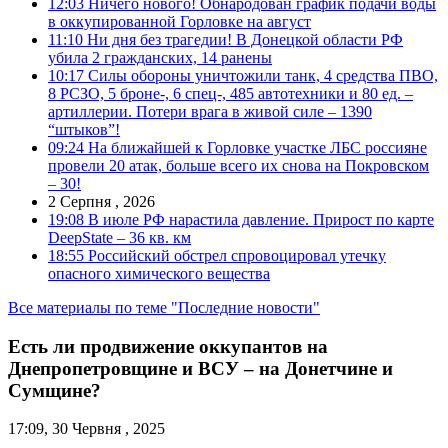
12:03
Ничего нового! Обнародован график подачи воды
в оккупированной Горловке на август
11:10
Ни дня без трагедии! В Донецкой области РФ
убила 2 гражданских, 14 ранены
10:17
Силы обороны уничтожили танк, 4 средства ПВО,
8 РСЗО, 5 броне-, 6 спец-, 485 автотехники и 80 ед. –
артиллерии. Потери врага в живой силе – 1390
“штыков”!
09:24
На ближайшей к Горловке участке ЛБС россияне
провели 20 атак, больше всего их снова на Покровском
– 30!
2 Серпня , 2026
19:08
В июле РФ нарастила давление. Прирост по карте
DeepState – 36 кв. км
18:55
Российский обстрел спровоцировал утечку
опасного химического вещества
Все материалы по теме "Последние новости"
Есть ли продвижение оккупантов на
Днепропетровщине и ВСУ – на Донетчине и
Сумщине?
17:09, 30 Червня , 2025