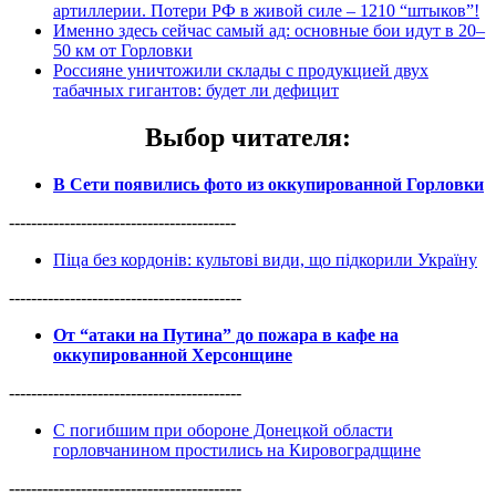
артиллерии. Потери РФ в живой силе – 1210 “штыков”!
Именно здесь сейчас самый ад: основные бои идут в 20–
50 км от Горловки
Россияне уничтожили склады с продукцией двух
табачных гигантов: будет ли дефицит
Выбор читателя
:
В Сети появились фото из оккупированной Горловки
-----------------------------------------
Піца без кордонів: культові види, що підкорили Україну
------------------------------------------
От “атаки на Путина” до пожара в кафе на
оккупированной Херсонщине
------------------------------------------
С погибшим при обороне Донецкой области
горловчанином простились на Кировоградщине
------------------------------------------