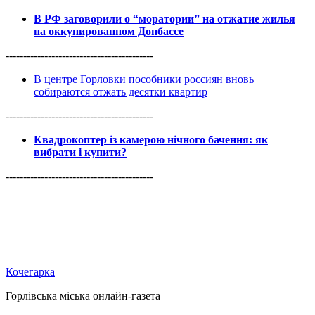
В РФ заговорили о “моратории” на отжатие жилья
на оккупированном Донбассе
------------------------------------------
В центре Горловки пособники россиян вновь
собираются отжать десятки квартир
------------------------------------------
Квадрокоптер із камерою нічного бачення: як
вибрати і купити?
------------------------------------------
Кочегарка
Горлівська міська онлайн-газета