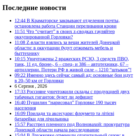
Последние новости
12:44
В Краматорске закрывают отделения почты,
остановлена работа Станции переливания крови
11:51
Что “считает” в своих z-сводках гауляйтер
оккупированной Горловки?
11:08
Z-власти взялись за вещи жителей Донецкой
области: в оккупации будут отжимать мебель и
быттехнику
10:15
Уничтожены 2 вражеских РСЗО, 3 средств ПВО,
танк, 11 ед. броне-, 6 – спец- и 386 – автотехники, 67 –
артиллерии. Потери РФ в живой силе – 1210 “штыков”!
09:22
Именно здесь сейчас самый ад: основные бои идут
в 20–50 км от Горловки
6 Серпня , 2026
17:33
Россияне уничтожили склады с продукцией двух
табачных гигантов: будет ли дефицит
16:40
Пушилин “нарисовал” Горловке 190 тысяч
населения
16:09
Прилади та аксесуари: флоуметр та літієві
батарейки для лічильника
15:57
Расстрел пленного под Волновахой: прокуратура
Донецкой области начала расследование
15:04
В Дружковке отменили отопительный сезон: в