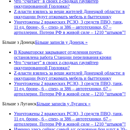
Что “считает” в своих z-сводках гауляйтер
оккупированной Горловки?
Z-власти взялись за вещи жителей Донецкой области: в
оккупации будут отжимать мебель и быттехнику
Уничтожены 2 вражеских РСЗО, 3 средств ПВО, танк,
11 ед. броне-, 6 – спец- и 386 – автотехники, 67 –
артиллерии. Потери РФ в живой силе – 1210 “штыков”!
Більше з
Донецк
Більше записів у Донецк »
В Краматорске закрывают отделения почты,
остановлена работа Станции переливания крови
Что “считает” в своих z-сводках гауляйтер
оккупированной Горловки?
Z-власти взялись за вещи жителей Донецкой области: в
оккупации будут отжимать мебель и быттехнику
Уничтожены 2 вражеских РСЗО, 3 средств ПВО, танк,
11 ед. броне-, 6 – спец- и 386 – автотехники, 67 –
артиллерии. Потери РФ в живой силе – 1210 “штыков”!
Більше з
Луганск
Більше записів у Луганск »
Уничтожены 2 вражеских РСЗО, 3 средств ПВО, танк,
11 ед. броне-, 6 – спец- и 386 – автотехники, 67 –
артиллерии. Потери РФ в живой силе – 1210 “штыков”!
Именно здесь сейчас самый ад: основные бои идут в 20–