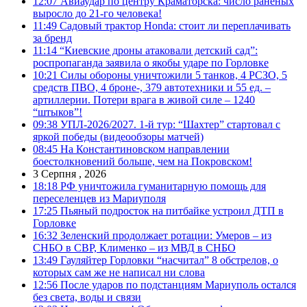
12:07
Авиаудар по центру Краматорска: число раненых
выросло до 21-го человека!
11:49
Садовый трактор Honda: стоит ли переплачивать
за бренд
11:14
“Киевские дроны атаковали детский сад”:
роспропаганда заявила о якобы ударе по Горловке
10:21
Силы обороны уничтожили 5 танков, 4 РСЗО, 5
средств ПВО, 4 броне-, 379 автотехники и 55 ед. –
артиллерии. Потери врага в живой силе – 1240
“штыков”!
09:38
УПЛ-2026/2027. 1-й тур: “Шахтер” стартовал с
яркой победы (видеообзоры матчей)
08:45
На Константиновском направлении
боестолкновений больше, чем на Покровском!
3 Серпня , 2026
18:18
РФ уничтожила гуманитарную помощь для
переселенцев из Мариуполя
17:25
Пьяный подросток на питбайке устроил ДТП в
Горловке
16:32
Зеленский продолжает ротации: Умеров – из
СНБО в СВР, Клименко – из МВД в СНБО
13:49
Гауляйтер Горловки “насчитал” 8 обстрелов, о
которых сам же не написал ни слова
12:56
После ударов по подстанциям Мариуполь остался
без света, воды и связи