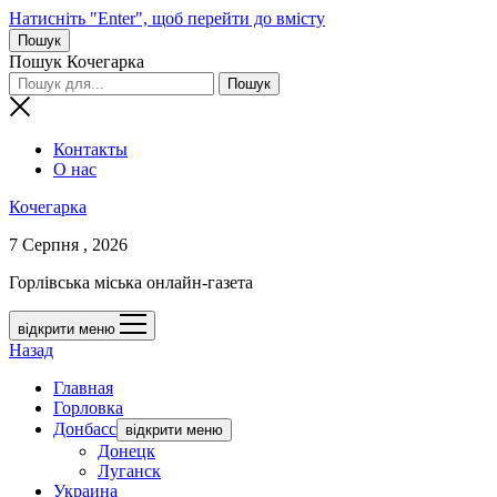
Натисніть "Enter", щоб перейти до вмісту
Пошук
Пошук Кочегарка
Контакты
О нас
Кочегарка
7 Серпня , 2026
Горлівська міська онлайн-газета
відкрити меню
Назад
Главная
Горловка
Донбасс
відкрити меню
Донецк
Луганск
Украина