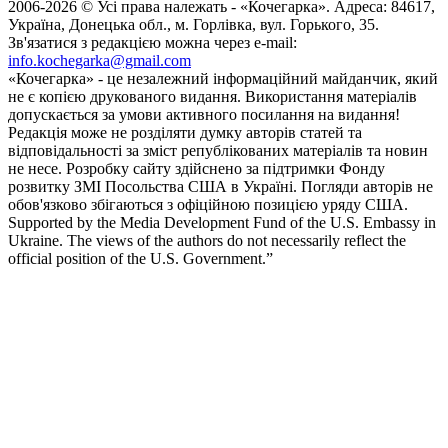
2006-2026 © Усі права належать - «Кочегарка». Адреса: 84617,
Україна, Донецька обл., м. Горлівка, вул. Горького, 35.
Зв'язатися з редакцією можна через e-mail:
info.kochegarka@gmail.com
«Кочегарка» - це незалежний інформаційний майданчик, який
не є копією друкованого видання. Використання матеріалів
допускається за умови активного посилання на видання!
Редакція може не розділяти думку авторів статей та
відповідальності за зміст републікованих матеріалів та новин
не несе. Розробку сайту здійснено за підтримки Фонду
розвитку ЗМІ Посольства США в Україні. Погляди авторів не
обов'язково збігаються з офіційною позицією уряду США.
Supported by the Media Development Fund of the U.S. Embassy in
Ukraine. The views of the authors do not necessarily reflect the
official position of the U.S. Government.”