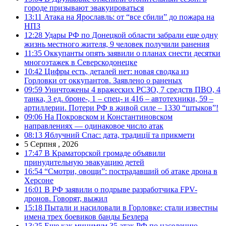
городе призывают эвакуироваться
13:11
Атака на Ярославль: от “все сбили” до пожара на
НПЗ
12:28
Удары РФ по Донецкой области забрали еще одну
жизнь местного жителя, 9 человек получили ранения
11:35
Оккупанты опять заявили о планах снести десятки
многоэтажек в Северскодонецке
10:42
Цифры есть, деталей нет: новая сводка из
Горловки от оккупантов. Заявлено о раненых
09:59
Уничтожены 4 вражеских РСЗО, 7 средств ПВО, 4
танка, 3 ед. броне-, 1 – спец- и 416 – автотехники, 59 –
артиллерии. Потери РФ в живой силе – 1330 “штыков”!
09:06
На Покровском и Константиновском
направлениях — одинаковое число атак
08:13
Яблучний Спас: дата, традиції та прикмети
5 Серпня , 2026
17:47
В Краматорской громаде объявили
принудительную эвакуацию детей
16:54
“Смотри, овощи”: пострадавший об атаке дрона в
Херсоне
16:01
В РФ заявили о подрыве разработчика FPV-
дронов. Говорят, выжил
15:18
Пытали и насиловали в Горловке: стали известны
имена трех боевиков банды Безлера
13:25
Еще как минимум 35 атак РФ по населению