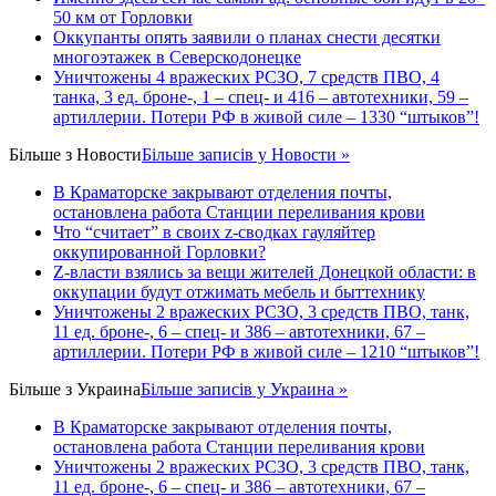
50 км от Горловки
Оккупанты опять заявили о планах снести десятки
многоэтажек в Северскодонецке
Уничтожены 4 вражеских РСЗО, 7 средств ПВО, 4
танка, 3 ед. броне-, 1 – спец- и 416 – автотехники, 59 –
артиллерии. Потери РФ в живой силе – 1330 “штыков”!
Більше з
Новости
Більше записів у Новости »
В Краматорске закрывают отделения почты,
остановлена работа Станции переливания крови
Что “считает” в своих z-сводках гауляйтер
оккупированной Горловки?
Z-власти взялись за вещи жителей Донецкой области: в
оккупации будут отжимать мебель и быттехнику
Уничтожены 2 вражеских РСЗО, 3 средств ПВО, танк,
11 ед. броне-, 6 – спец- и 386 – автотехники, 67 –
артиллерии. Потери РФ в живой силе – 1210 “штыков”!
Більше з
Украина
Більше записів у Украина »
В Краматорске закрывают отделения почты,
остановлена работа Станции переливания крови
Уничтожены 2 вражеских РСЗО, 3 средств ПВО, танк,
11 ед. броне-, 6 – спец- и 386 – автотехники, 67 –