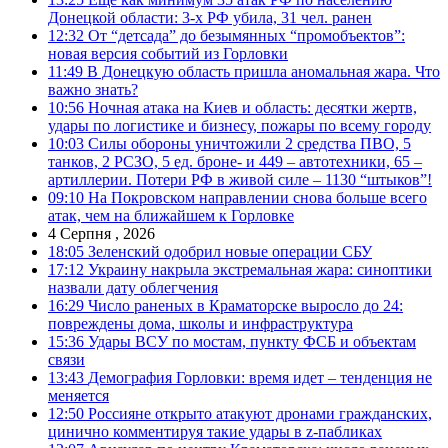
Донецкой области: 3-х РФ убила, 31 чел. ранен
12:32
От “детсада” до безымянных “промобъектов”:
новая версия событий из Горловки
11:49
В Донецкую область пришла аномальная жара. Что
важно знать?
10:56
Ночная атака на Киев и область: десятки жертв,
удары по логистике и бизнесу, пожары по всему городу
10:03
Силы обороны уничтожили 2 средства ПВО, 5
танков, 2 РСЗО, 5 ед. броне- и 449 – автотехники, 65 –
артиллерии. Потери РФ в живой силе – 1130 “штыков”!
09:10
На Покровском направлении снова больше всего
атак, чем на ближайшем к Горловке
4 Серпня , 2026
18:05
Зеленский одобрил новые операции СБУ
17:12
Украину накрыла экстремальная жара: синоптики
назвали дату облегчения
16:29
Число раненых в Краматорске выросло до 24:
повреждены дома, школы и инфраструктура
15:36
Удары ВСУ по мостам, пункту ФСБ и объектам
связи
13:43
Демография Горловки: время идет – тенденция не
меняется
12:50
Россияне открыто атакуют дронами гражданских,
цинично комментируя такие удары в z-пабликах