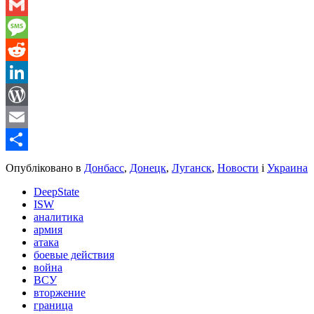
WhatsApp
Gmail
Message
Reddit
LinkedIn
WordPress
Email
Share
Опубліковано в
Донбасс
,
Донецк
,
Луганск
,
Новости
і
Украина
DeepState
ISW
аналитика
армия
атака
боевые действия
война
ВСУ
вторжение
граница