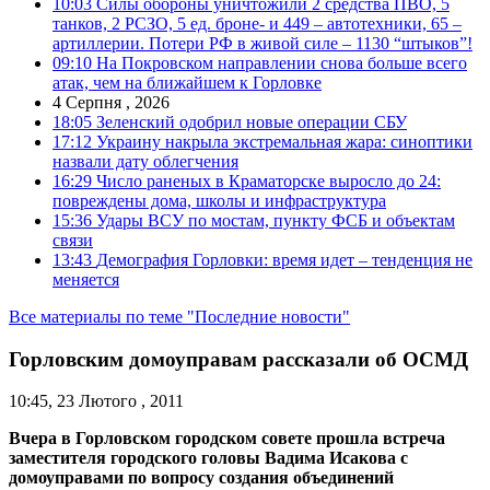
10:03
Силы обороны уничтожили 2 средства ПВО, 5
танков, 2 РСЗО, 5 ед. броне- и 449 – автотехники, 65 –
артиллерии. Потери РФ в живой силе – 1130 “штыков”!
09:10
На Покровском направлении снова больше всего
атак, чем на ближайшем к Горловке
4 Серпня , 2026
18:05
Зеленский одобрил новые операции СБУ
17:12
Украину накрыла экстремальная жара: синоптики
назвали дату облегчения
16:29
Число раненых в Краматорске выросло до 24:
повреждены дома, школы и инфраструктура
15:36
Удары ВСУ по мостам, пункту ФСБ и объектам
связи
13:43
Демография Горловки: время идет – тенденция не
меняется
Все материалы по теме "Последние новости"
Горловским домоуправам рассказали об ОСМД
10:45, 23 Лютого , 2011
Вчера в Горловском городском совете прошла встреча
заместителя городского головы Вадима Исакова с
домоуправами по вопросу создания объединений