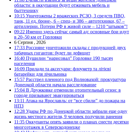
области: в оккупации будут отжимать мебель и
быттехнику
10:15
Уничтожены 2 вражеских РСЗО, 3 средств ПВО,
танк, 11 ед. броне-, 6 – спец- и 386 – автотехники, 67 –
артиллерии. Потери РФ в живой силе – 1210 “штыков”!
09:22
Именно здесь сейчас самый ад: основные бои идут
в 20–50 км от Горловки
6 Серпня , 2026
17:33
Россияне уничтожили склады с продукцией двух
табачных гигантов: будет ли дефицит
16:40
Пушилин “нарисовал” Горловке 190 тысяч
населения
16:09
Прилади та аксесуари: флоуметр та літієві
батарейки для лічильника
15:57
Расстрел пленного под Волновахой: прокуратура
Донецкой области начала расследование
15:04
В Дружковке отменили отопительный сезон: в
городе призывают эвакуироваться
13:11
Атака на Ярославль: от “все сбили” до пожара на
НПЗ
12:28
Удары РФ по Донецкой области забрали еще одну
жизнь местного жителя, 9 человек получили ранения
11:35
Оккупанты опять заявили о планах снести десятки
многоэтажек в Северскодонецке