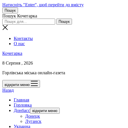
Натисніть "Enter", щоб перейти до вмісту
Пошук
Пошук Кочегарка
Контакты
О нас
Кочегарка
8 Серпня , 2026
Горлівська міська онлайн-газета
відкрити меню
Назад
Главная
Горловка
Донбасс
відкрити меню
Донецк
Луганск
Украина