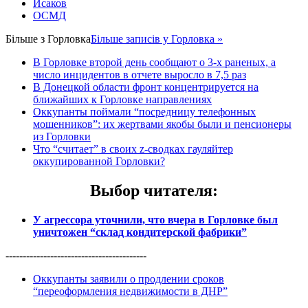
Исаков
ОСМД
Більше з
Горловка
Більше записів у Горловка »
В Горловке второй день сообщают о 3-х раненых, а
число инцидентов в отчете выросло в 7,5 раз
В Донецкой области фронт концентрируется на
ближайших к Горловке направлениях
Оккупанты поймали “посредницу телефонных
мошенников”: их жертвами якобы были и пенсионеры
из Горловки
Что “считает” в своих z-сводках гауляйтер
оккупированной Горловки?
Выбор читателя
:
У агрессора уточнили, что вчера в Горловке был
уничтожен “склад кондитерской фабрики”
-----------------------------------------
Оккупанты заявили о продлении сроков
“переоформления недвижимости в ДНР”