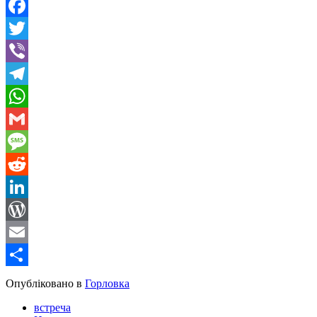
Facebook
Twitter
Viber
Telegram
WhatsApp
Gmail
Message
Reddit
LinkedIn
WordPress
Email
Share
Опубліковано в
Горловка
встреча