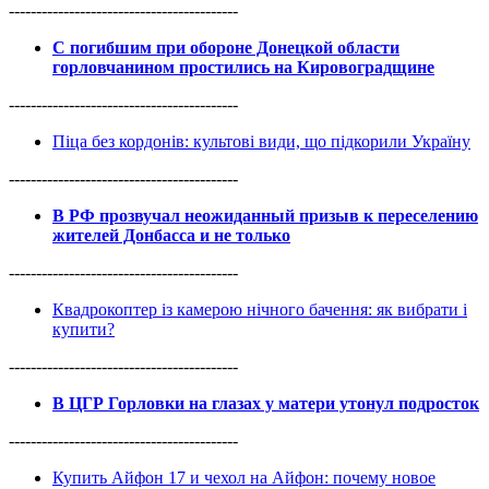
------------------------------------------
С погибшим при обороне Донецкой области
горловчанином простились на Кировоградщине
------------------------------------------
Піца без кордонів: культові види, що підкорили Україну
------------------------------------------
В РФ прозвучал неожиданный призыв к переселению
жителей Донбасса и не только
------------------------------------------
Квадрокоптер із камерою нічного бачення: як вибрати і
купити?
------------------------------------------
В ЦГР Горловки на глазах у матери утонул подросток
------------------------------------------
Купить Айфон 17 и чехол на Айфон: почему новое