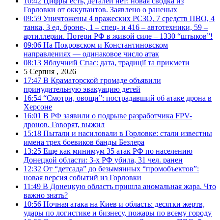
10:42
Цифры есть, деталей нет: новая сводка из
Горловки от оккупантов. Заявлено о раненых
09:59
Уничтожены 4 вражеских РСЗО, 7 средств ПВО, 4
танка, 3 ед. броне-, 1 – спец- и 416 – автотехники, 59 –
артиллерии. Потери РФ в живой силе – 1330 “штыков”!
09:06
На Покровском и Константиновском
направлениях — одинаковое число атак
08:13
Яблучний Спас: дата, традиції та прикмети
5 Серпня , 2026
17:47
В Краматорской громаде объявили
принудительную эвакуацию детей
16:54
“Смотри, овощи”: пострадавший об атаке дрона в
Херсоне
16:01
В РФ заявили о подрыве разработчика FPV-
дронов. Говорят, выжил
15:18
Пытали и насиловали в Горловке: стали известны
имена трех боевиков банды Безлера
13:25
Еще как минимум 35 атак РФ по населению
Донецкой области: 3-х РФ убила, 31 чел. ранен
12:32
От “детсада” до безымянных “промобъектов”:
новая версия событий из Горловки
11:49
В Донецкую область пришла аномальная жара. Что
важно знать?
10:56
Ночная атака на Киев и область: десятки жертв,
удары по логистике и бизнесу, пожары по всему городу