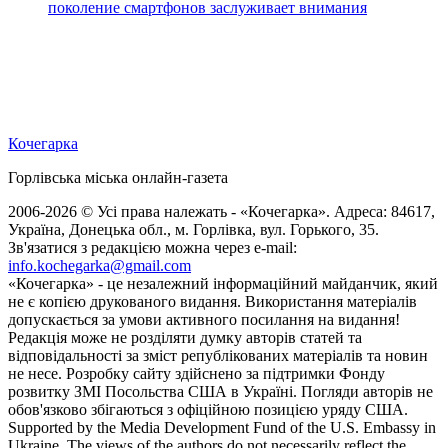
поколение смартфонов заслуживает внимания
Кочегарка
Горлівська міська онлайн-газета
2006-2026 © Усі права належать - «Кочегарка». Адреса: 84617,
Україна, Донецька обл., м. Горлівка, вул. Горького, 35.
Зв'язатися з редакцією можна через e-mail:
info.kochegarka@gmail.com
«Кочегарка» - це незалежний інформаційний майданчик, який
не є копією друкованого видання. Використання матеріалів
допускається за умови активного посилання на видання!
Редакція може не розділяти думку авторів статей та
відповідальності за зміст републікованих матеріалів та новин
не несе. Розробку сайту здійснено за підтримки Фонду
розвитку ЗМІ Посольства США в Україні. Погляди авторів не
обов'язково збігаються з офіційною позицією уряду США.
Supported by the Media Development Fund of the U.S. Embassy in
Ukraine. The views of the authors do not necessarily reflect the