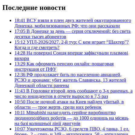
Последние новости
18:41
ВСУ взяли в плен двух жителей оккупированного
Донецка, мобилизованных РФ: что они рассказали
17:05
В Донецке за день — серия отключений: без света
десятки тысяч абонентов
15:12
УПЛ-2026/2027. 2-й тур: С кем играет “Шахтер”?
Когда и где смотреть?
14:28
На поверхні Сонця вперше зафіксували плазмові
вихори
13:29
Как оформить пенсию онлайн: пошаговая
инструкция от ПФУ
12:36
РФ продолжает бить по населению авиацией,
РСЗО и дронами: убит житель Славянска, 13 жителей
Донецкой области ранены
11:43
В Горловке второй день сообщают о 3-х раненых, а
число инцидентов в отчете выросло в 7,5 раз
10:50
После ночной атаки на Киев найден убитый, в
области — трое жертв, среди них ребенок
10:11
Mitsubishi налагодить серійне виробництво
людиноподібних роботів — до 1000 одиниць на місяць
на базі колишньої лінії двигунів
10:07
Уничтожены РСЗО, 6 средств ПВО, 4 танка, 1 ед.
броне-, 2 – спец- и 349 – автотехники, 58 – артиллерии.