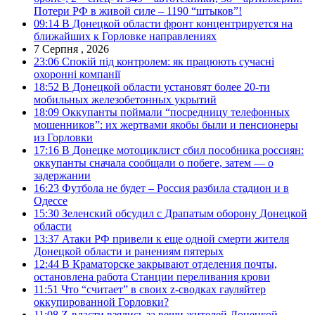
Потери РФ в живой силе – 1190 “штыков”!
09:14
В Донецкой области фронт концентрируется на
ближайших к Горловке направлениях
7 Серпня , 2026
23:06
Спокій під контролем: як працюють сучасні
охоронні компанії
18:52
В Донецкой области установят более 20-ти
мобильных железобетонных укрытий
18:09
Оккупанты поймали “посредницу телефонных
мошенников”: их жертвами якобы были и пенсионеры
из Горловки
17:16
В Донецке мотоциклист сбил пособника россиян:
оккупанты сначала сообщали о побеге, затем — о
задержании
16:23
Футбола не будет – Россия разбила стадион и в
Одессе
15:30
Зеленский обсудил с Драпатым оборону Донецкой
области
13:37
Атаки РФ привели к еще одной смерти жителя
Донецкой области и ранениям пятерых
12:44
В Краматорске закрывают отделения почты,
остановлена работа Станции переливания крови
11:51
Что “считает” в своих z-сводках гауляйтер
оккупированной Горловки?
11:08
Z-власти взялись за вещи жителей Донецкой