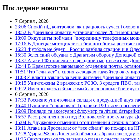
Последние новости
7 Серпня , 2026
23:06
Спокій під контролем: як працюють сучасні охоронн
18:52
В Донецкой области установят более 20-ти мобил
18:09
Оккупанты поймали “посредницу телефонных моше
17:16
В Донецке мотоциклист сбил пособника россиян: о
16:23
Футбола не будет – Россия разбила стадион и в Оде
15:30
Зеленский обсудил с Драпатым оборону Донецкой 
13:37
Атаки РФ привели к еще одной смерти жителя Доне
12:44
В Краматорске закрывают отделения почты, остано
11:51
Что “считает” в своих z-сводках гауляйтер оккупи
11:08
Z-власти взялись за вещи жителей Донецкой област
10:15
Уничтожены 2 вражеских РСЗО, 3 средств ПВО, танк,
09:22
Именно здесь сейчас самый ад: основные бои идут 
6 Серпня , 2026
17:33
Россияне уничтожили склады с продукцией двух та
16:40
Пушилин “нарисовал” Горловке 190 тысяч населен
16:09
Прилади та аксесуари: флоуметр та літієві батарейк
15:57
Расстрел пленного под Волновахой: прокуратура До
15:04
В Дружковке отменили отопительный сезон: в горо
13:11
Атака на Ярославль: от “все сбили” до пожара на Н
12:28
Удары РФ по Донецкой области забрали еще одну ж
11:35
Оккупанты опять заявили о планах снести десятки 