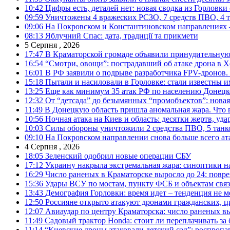
10:42
Цифры есть, деталей нет: новая сводка из Горловки
09:59
Уничтожены 4 вражеских РСЗО, 7 средств ПВО, 4 тан
09:06
На Покровском и Константиновском направлениях 
08:13
Яблучний Спас: дата, традиції та прикмети
5 Серпня , 2026
17:47
В Краматорской громаде объявили принудительную
16:54
“Смотри, овощи”: пострадавший об атаке дрона в Х
16:01
В РФ заявили о подрыве разработчика FPV-дронов.
15:18
Пытали и насиловали в Горловке: стали известны и
13:25
Еще как минимум 35 атак РФ по населению Донецкой
12:32
От “детсада” до безымянных “промобъектов”: новая
11:49
В Донецкую область пришла аномальная жара. Что 
10:56
Ночная атака на Киев и область: десятки жертв, уд
10:03
Силы обороны уничтожили 2 средства ПВО, 5 танков
09:10
На Покровском направлении снова больше всего ат
4 Серпня , 2026
18:05
Зеленский одобрил новые операции СБУ
17:12
Украину накрыла экстремальная жара: синоптики н
16:29
Число раненых в Краматорске выросло до 24: повр
15:36
Удары ВСУ по мостам, пункту ФСБ и объектам свя
13:43
Демография Горловки: время идет – тенденция не м
12:50
Россияне открыто атакуют дронами гражданских, ц
12:07
Авиаудар по центру Краматорска: число раненых вы
11:49
Садовый трактор Honda: стоит ли переплачивать за
11:14
“Киевские дроны атаковали детский сад”: роспропаг