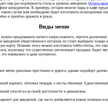
дет еще раз подчеркнуть стиль и уровень заведения.
Печать мен
фоне конкурентов. К примеру, сегодня многие бары и кафе пред
 в таком случае вам необходимо будет изготовить полноценные п
обно и приятно держать в руках.
Виды меню
 не нужно придумывать ничего сверхсложного, чертить различные
я заведений общественного питания, не стоит выбирать только 
ую карту. Помимо этого можно изготовить тейбл-тенты, это так
ься, поскольку это существенно увеличивает продажи. Будет зву
, это нормально и даже интересно.
ое меню довольно престижно и дорого, однако подойдет далеко
ный вариант, обложка твердая, а листы обычные. Единственный
енный способ из-за своей доступности и дешевизны.
риант для заведений, где часто добавляются новые позиции ил