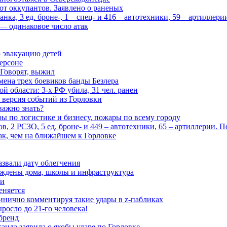
 от оккупантов. Заявлено о раненых
ка, 3 ед. броне-, 1 – спец- и 416 – автотехники, 59 – артиллер
— одинаковое число атак
 эвакуацию детей
ерсоне
 Говорят, выжил
мена трех боевиков банды Безлера
 области: 3-х РФ убила, 31 чел. ранен
 версия событий из Горловки
важно знать?
ары по логистике и бизнесу, пожары по всему городу
, 2 РСЗО, 5 ед. броне- и 449 – автотехники, 65 – артиллерии. 
ак, чем на ближайшем к Горловке
азвали дату облегчения
еждены дома, школы и инфраструктура
зи
еняется
инично комментируя такие удары в z-пабликах
росло до 21-го человека!
 бренд
анда заявила о якобы ударе по Горловке