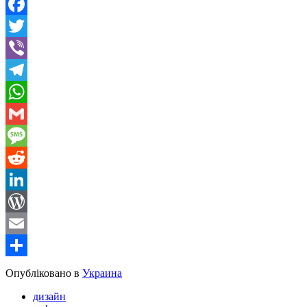
Facebook
Twitter
Viber
Telegram
WhatsApp
Gmail
Message
Reddit
LinkedIn
WordPress
Email
Share
Опубліковано в
Украина
дизайн