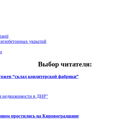
анії
елезобетонных укрытий
и
Выбор читателя
:
чтожен “склад кондитерской фабрики”
ия недвижимости в ДНР”
нином простились на Кировоградщине