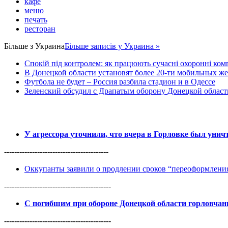
кафе
меню
печать
ресторан
Більше з
Украина
Більше записів у Украина »
Спокій під контролем: як працюють сучасні охоронні комп
В Донецкой области установят более 20-ти мобильных ж
Футбола не будет – Россия разбила стадион и в Одессе
Зеленский обсудил с Драпатым оборону Донецкой област
У агрессора уточнили, что вчера в Горловке был уни
-----------------------------------------
Оккупанты заявили о продлении сроков “переоформлен
------------------------------------------
С погибшим при обороне Донецкой области горловча
------------------------------------------