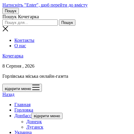
Натисніть "Enter", щоб перейти до вмісту
Пошук
Пошук Кочегарка
Контакты
О нас
Кочегарка
8 Серпня , 2026
Горлівська міська онлайн-газета
відкрити меню
Назад
Главная
Горловка
Донбасс
відкрити меню
Донецк
Луганск
Украина