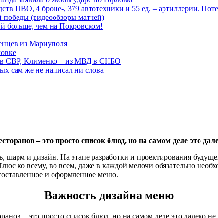
тв ПВО, 4 броне-, 379 автотехники и 55 ед. – артиллерии. Поте
ой победы (видеообзоры матчей)
й больше, чем на Покровском!
енцев из Мариуполя
ловке
 в СВР, Клименко – из МВД в СНБО
рых сам же не написал ни слова
торанов – это просто список блюд, но на самом деле это дале
ь, шарм и дизайн. На этапе разработки и проектирования будущ
Плюс ко всему, во всем, даже в каждой мелочи обязательно необ
 составленное и оформленное меню.
Важность дизайна меню
ранов – это просто список блюд, но на самом деле это далеко не 