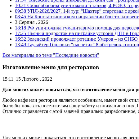
10:21
Силы обороны уничтожили 5 танков, 4 РСЗО, 5 средс
09:38
УПЛ-2026/2027. 1-й тур: “Шахтер” стартовал с ярк
08:45
На Константиновском направлении боестолкновени
3 Серпня , 2026
18:18
РФ уничтожила гуманитарную помощь для пересел
17:25
Пьяный подросток на питбайке устроил ДТП в Гор
16:32
Зеленский продолжает ротации: Умеров – из СНБО
13:49
Гауляйтер Горловки “насчитал” 8 обстрелов, о кото
Все материалы по теме "Последние новости"
Изготовление меню для ресторанов
15:11, 15 Лютого , 2022
Для многих может показаться, что изготовление меню для рес
Любое кафе или ресторан является особенным, имеет свой стил
было бы показать посетителям вашу заботу и внимание о них. 
Отлично справляется с этой задачей правильно разработанное,
Для многих может показаться, что изготовление меню для ресто