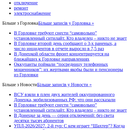
отключение
ремонт
электроснабжение
Більше з
Горловка
Більше записів у Горловка »
В Горловке требуют снести “самовольно”
установленный ситилайт. Кто владелец – никто не знает
В Горловке второй день сообщают о 3-х раненых, а
число инцидентов в отчете выросло в 7,5 раз
В Донецкой области фронт концентрируется на
ближайших к Горловке направлениях
Оккупанты поймали “посредницу телефонных
мошенников”: их жертвами якобы были и пенсионеры
из Горловки
Більше з
Новости
Більше записів у Новости »
ВСУ взяли в плен двух жителей оккупированного
Донецка, мобилизованных РФ: что они рассказали
В Горловке требуют снести “самовольно”
установленный ситилайт. Кто владелец – никто не знает
В Донецке за день — серия отключений: без света
десятки тысяч абонентов
УПЛ-2026/2027. 2-й тур: С кем играет “Шахтер”? Когда