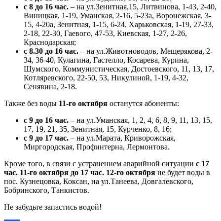
с 8 до 16 час.
– на ул.Зенитная,15, Литвинова, 1-43, 2-40,
Виницкая, 1-19, Уманская, 2-16, 5-23а, Воронежская, 3-
15, 4-20а, Зенитная, 1-15, 6-24, Харьковская, 1-19, 27-33,
2-18, 22-30, Гаевого, 47-53, Киевская, 1-27, 2-26,
Краснодарская;
с 8.30 до 16 час.
– на ул.Животноводов, Мещерякова, 2-
34, 36-40, Кулагина, Гастелло, Косарева, Курина,
Шумского, Коммунистическая, Достоевского, 11, 13, 17,
Котляревского, 22-50, 53, Никулиной, 1-19, 4-32,
Сенявина, 2-18.
Также без воды
11-го октября
останутся абоненты:
с 9 до 16 час.
– на ул.Уманская, 1, 2, 4, 6, 8, 9, 11, 13, 15,
17, 19, 21, 35, Зенитная, 15, Курченко, 8, 16;
с 9 до 17 час.
– на ул.Марата, Криворожская,
Миргородская, Профинтерна, Лермонтова.
Кроме того, в связи с устранением аварийной ситуации
с 17
час. 11-го октября до 17 час. 12-го октября
не будет воды в
пос. Кузнецовка, Коксан, на ул.Танеева, Довгалевского,
Бобринского, Танкистов.
Не забудьте запастись водой!