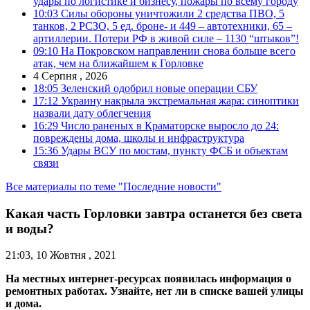
удары по логистике и бизнесу, пожары по всему городу
10:03
Силы обороны уничтожили 2 средства ПВО, 5
танков, 2 РСЗО, 5 ед. броне- и 449 – автотехники, 65 –
артиллерии. Потери РФ в живой силе – 1130 “штыков”!
09:10
На Покровском направлении снова больше всего
атак, чем на ближайшем к Горловке
4 Серпня , 2026
18:05
Зеленский одобрил новые операции СБУ
17:12
Украину накрыла экстремальная жара: синоптики
назвали дату облегчения
16:29
Число раненых в Краматорске выросло до 24:
повреждены дома, школы и инфраструктура
15:36
Удары ВСУ по мостам, пункту ФСБ и объектам
связи
Все материалы по теме "Последние новости"
Какая часть Горловки завтра останется без света
и воды?
21:03, 10 Жовтня , 2021
На местных интернет-ресурсах появилась информация о
ремонтных работах. Узнайте, нет ли в списке вашей улицы
и дома.