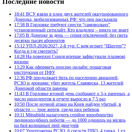
Последние новости
18:41
ВСУ взяли в плен двух жителей оккупированного
Донецка, мобилизованных РФ: что они рассказали
17:58
В Горловке требуют снести “самовольно”
установленный ситилайт. Кто владелец – никто не знает
17:05
В Донецке за день — серия отключений: без света
десятки тысяч абонентов
15:12
УПЛ-2026/2027. 2-й тур: С кем играет “Шахтер”?
Когда и где смотреть?
14:28
На поверхні Сонця вперше зафіксували плазмові
вихори
13:29
Как оформить пенсию онлайн: пошаговая
инструкция от ПФУ
12:36
РФ продолжает бить по населению авиацией,
РСЗО и дронами: убит житель Славянска, 13 жителей
Донецкой области ранены
11:43
В Горловке второй день сообщают о 3-х раненых, а
число инцидентов в отчете выросло в 7,5 раз
10:50
После ночной атаки на Киев найден убитый, в
области — трое жертв, среди них ребенок
10:11
Mitsubishi налагодить серійне виробництво
людиноподібних роботів — до 1000 одиниць на місяць
на базі колишньої лінії двигунів
10:07
Уничтожены РСЗО, 6 средств ПВО, 4 танка, 1 ед.