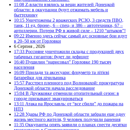
11:08
Z-власти взялись за вещи жителей Донецкой
области: в оккупации будут отжимать мебель и
быттехнику
10:15
Уничтожены 2 вражеских РСЗО, 3 средств ПВО,
танк, 11 ед. броне-, 6 – спец- и 386 – автотехники, 67 –
артиллерии. Потери РФ в живой силе – 1210 “штыков”!
09:22
Именно здесь сейчас самый ад: основные бои идут
в 20–50 км от Горловки
6 Серпня , 2026
17:33
Россияне уничтожили склады с продукцией двух
табачных гигантов: будет ли дефицит
16:40
Пушилин “нарисовал” Горловке 190 тысяч
населения
16:09
Прилади та аксесуари: флоуметр та літієві
батарейки для лічильника
15:57
Расстрел пленного под Волновахой: прокуратура
Донецкой области начала расследование
15:04
В Дружковке отменили отопительный сезон: в
городе призывают эвакуироваться
13:11
Атака на Ярославль: от “все сбили” до пожара на
НПЗ
12:28
Удары РФ по Донецкой области забрали еще одну
жизнь местного жителя, 9 человек получили ранения
11:35
Оккупанты опять заявили о планах снести десятки
многоэтажек в Северскодонецке