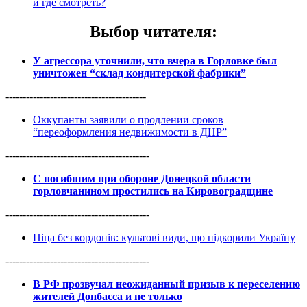
и где смотреть?
Выбор читателя
:
У агрессора уточнили, что вчера в Горловке был
уничтожен “склад кондитерской фабрики”
-----------------------------------------
Оккупанты заявили о продлении сроков
“переоформления недвижимости в ДНР”
------------------------------------------
С погибшим при обороне Донецкой области
горловчанином простились на Кировоградщине
------------------------------------------
Піца без кордонів: культові види, що підкорили Україну
------------------------------------------
В РФ прозвучал неожиданный призыв к переселению
жителей Донбасса и не только