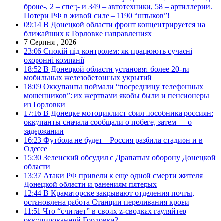
броне-, 2 – спец- и 349 – автотехники, 58 – артиллерии.
Потери РФ в живой силе – 1190 “штыков”!
09:14
В Донецкой области фронт концентрируется на
ближайших к Горловке направлениях
7 Серпня , 2026
23:06
Спокій під контролем: як працюють сучасні
охоронні компанії
18:52
В Донецкой области установят более 20-ти
мобильных железобетонных укрытий
18:09
Оккупанты поймали “посредницу телефонных
мошенников”: их жертвами якобы были и пенсионеры
из Горловки
17:16
В Донецке мотоциклист сбил пособника россиян:
оккупанты сначала сообщали о побеге, затем — о
задержании
16:23
Футбола не будет – Россия разбила стадион и в
Одессе
15:30
Зеленский обсудил с Драпатым оборону Донецкой
области
13:37
Атаки РФ привели к еще одной смерти жителя
Донецкой области и ранениям пятерых
12:44
В Краматорске закрывают отделения почты,
остановлена работа Станции переливания крови
11:51
Что “считает” в своих z-сводках гауляйтер
оккупированной Горловки?