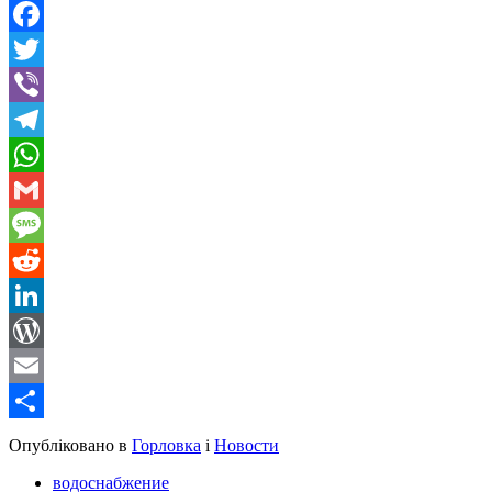
Facebook
Twitter
Viber
Telegram
WhatsApp
Gmail
Message
Reddit
LinkedIn
WordPress
Email
Share
Опубліковано в
Горловка
і
Новости
водоснабжение