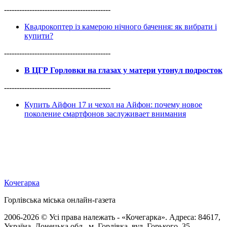
------------------------------------------
Квадрокоптер із камерою нічного бачення: як вибрати і
купити?
------------------------------------------
В ЦГР Горловки на глазах у матери утонул подросток
------------------------------------------
Купить Айфон 17 и чехол на Айфон: почему новое
поколение смартфонов заслуживает внимания
Кочегарка
Горлівська міська онлайн-газета
2006-2026 © Усі права належать - «Кочегарка». Адреса: 84617,
Україна, Донецька обл., м. Горлівка, вул. Горького, 35.