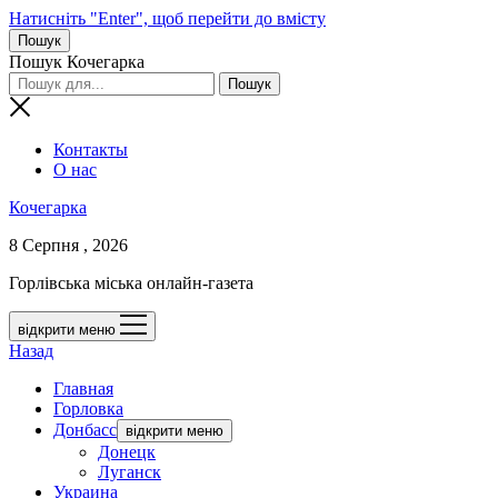
Натисніть "Enter", щоб перейти до вмісту
Пошук
Пошук Кочегарка
Контакты
О нас
Кочегарка
8 Серпня , 2026
Горлівська міська онлайн-газета
відкрити меню
Назад
Главная
Горловка
Донбасс
відкрити меню
Донецк
Луганск
Украина