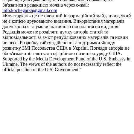
Зв'язатися з редакцією можна через e-mail:
info.kochegarka@gmail.com
«Кочегарка» - це незалежний інформаційний майданчик, який
не є копією друкованого видання. Використання матеріалів
допускається за умови активного посилання на видання!
Редакція може не розділяти думку авторів статей та
відповідальності за зміст републікованих матеріалів та новин
не несе. Розробку сайту здійснено за підтримки Фонду
розвитку ЗМІ Посольства США в Україні. Погляди авторів не
обов'язково збігаються з офіційною позицією уряду США.
Supported by the Media Development Fund of the U.S. Embassy in
Ukraine. The views of the authors do not necessarily reflect the
official position of the U.S. Government.”