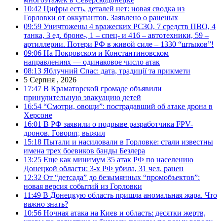
10:42
Цифры есть, деталей нет: новая сводка из
Горловки от оккупантов. Заявлено о раненых
09:59
Уничтожены 4 вражеских РСЗО, 7 средств ПВО, 4
танка, 3 ед. броне-, 1 – спец- и 416 – автотехники, 59 –
артиллерии. Потери РФ в живой силе – 1330 “штыков”!
09:06
На Покровском и Константиновском
направлениях — одинаковое число атак
08:13
Яблучний Спас: дата, традиції та прикмети
5 Серпня , 2026
17:47
В Краматорской громаде объявили
принудительную эвакуацию детей
16:54
“Смотри, овощи”: пострадавший об атаке дрона в
Херсоне
16:01
В РФ заявили о подрыве разработчика FPV-
дронов. Говорят, выжил
15:18
Пытали и насиловали в Горловке: стали известны
имена трех боевиков банды Безлера
13:25
Еще как минимум 35 атак РФ по населению
Донецкой области: 3-х РФ убила, 31 чел. ранен
12:32
От “детсада” до безымянных “промобъектов”:
новая версия событий из Горловки
11:49
В Донецкую область пришла аномальная жара. Что
важно знать?
10:56
Ночная атака на Киев и область: десятки жертв,