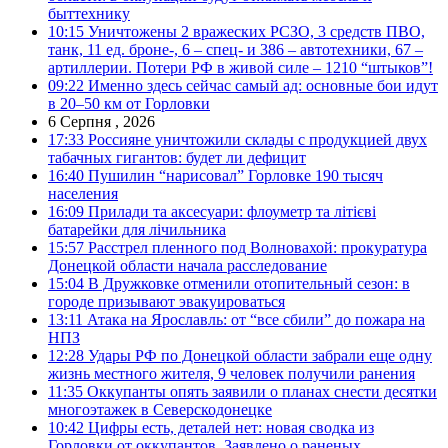
быттехнику
10:15
Уничтожены 2 вражеских РСЗО, 3 средств ПВО,
танк, 11 ед. броне-, 6 – спец- и 386 – автотехники, 67 –
артиллерии. Потери РФ в живой силе – 1210 “штыков”!
09:22
Именно здесь сейчас самый ад: основные бои идут
в 20–50 км от Горловки
6 Серпня , 2026
17:33
Россияне уничтожили склады с продукцией двух
табачных гигантов: будет ли дефицит
16:40
Пушилин “нарисовал” Горловке 190 тысяч
населения
16:09
Прилади та аксесуари: флоуметр та літієві
батарейки для лічильника
15:57
Расстрел пленного под Волновахой: прокуратура
Донецкой области начала расследование
15:04
В Дружковке отменили отопительный сезон: в
городе призывают эвакуироваться
13:11
Атака на Ярославль: от “все сбили” до пожара на
НПЗ
12:28
Удары РФ по Донецкой области забрали еще одну
жизнь местного жителя, 9 человек получили ранения
11:35
Оккупанты опять заявили о планах снести десятки
многоэтажек в Северскодонецке
10:42
Цифры есть, деталей нет: новая сводка из
Горловки от оккупантов. Заявлено о раненых