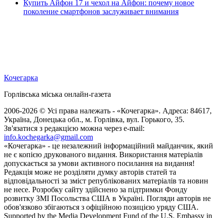
Купить Айфон 17 и чехол на Айфон: почему новое
поколение смартфонов заслуживает внимания
Кочегарка
Горлівська міська онлайн-газета
2006-2026 © Усі права належать - «Кочегарка». Адреса: 84617,
Україна, Донецька обл., м. Горлівка, вул. Горького, 35.
Зв'язатися з редакцією можна через e-mail:
info.kochegarka@gmail.com
«Кочегарка» - це незалежний інформаційний майданчик, який
не є копією друкованого видання. Використання матеріалів
допускається за умови активного посилання на видання!
Редакція може не розділяти думку авторів статей та
відповідальності за зміст републікованих матеріалів та новин
не несе. Розробку сайту здійснено за підтримки Фонду
розвитку ЗМІ Посольства США в Україні. Погляди авторів не
обов'язково збігаються з офіційною позицією уряду США.
Supported by the Media Development Fund of the U.S. Embassy in