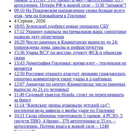
артиллерии. Потери РФ в живой силе – 1130 “штыков”!
09:10
На Покровском направлении снова больше всего
атак, чем на ближайшем к Горловке
4 Серпня , 2026
18:05
Зеленский одобрил новые операции СБУ
17:12
Украину накрыла экстремальная жара: синоптики
назвали дату облегчения
16:29
Число раненых в Краматорске выросло до 24:
повреждены дома, школы и инфраструктура
15:36
Удары ВСУ по мостам, пункту ФСБ и объектам
связи
13:43
Демография Горловки: время идет – тенденция не
меняется
12:50
Россияне открыто атакуют дронами гражданских,
цинично комментируя такие удары в z-пабликах
12:07
Авиаудар по центру Краматорска: число раненых
выросло до 21-го человека!
11:49
Садовый трактор Honda: стоит ли переплачивать
за бренд
11:14
“Киевские дроны атаковали детский сад”:
роспропаганда заявила о якобы ударе по Горловке
10:21
Силы обороны уничтожили 5 танков, 4 РСЗО, 5
средств ПВО, 4 броне-, 379 автотехники и 55 ед. –
артиллерии. Потери врага в живой силе – 1240