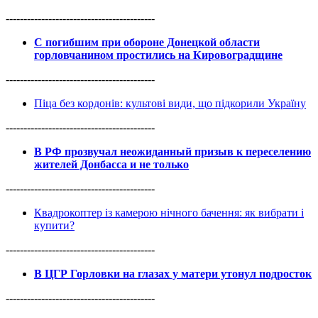
------------------------------------------
С погибшим при обороне Донецкой области
горловчанином простились на Кировоградщине
------------------------------------------
Піца без кордонів: культові види, що підкорили Україну
------------------------------------------
В РФ прозвучал неожиданный призыв к переселению
жителей Донбасса и не только
------------------------------------------
Квадрокоптер із камерою нічного бачення: як вибрати і
купити?
------------------------------------------
В ЦГР Горловки на глазах у матери утонул подросток
------------------------------------------