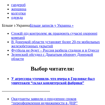
гардероб
женщина
колготки
одежда
Більше з
Украина
Більше записів у Украина »
Спокій під контролем: як працюють сучасні охоронні
компанії
В Донецкой области установят более 20-ти мобильных
железобетонных укрытий
Футбола не будет – Россия разбила стадион и в Одессе
Зеленский обсудил с Драпатым оборону Донецкой
области
Выбор читателя
:
У агрессора уточнили, что вчера в Горловке был
уничтожен “склад кондитерской фабрики”
-----------------------------------------
Оккупанты заявили о продлении сроков
“переоформления недвижимости в ДНР”