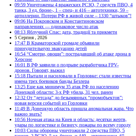
09:59
Уничтожены 4 вражеских РСЗО, 7 средств ПВО, 4
танка, 3 ед. броне-, 1 – спец- и 416 – автотехники, 59 –
артиллерии. Потери РФ в живой силе – 1330 “штыков”!
09:06
На Покровском и Константиновском
направлениях — одинаковое число атак
08:13
Яблучний Спас: дата, традиції та прикмети
5 Серпня , 2026
17:47
В Краматорской громаде объявили
принудительную эвакуацию детей
16:54
“Смотри, овощи”: пострадавший об атаке дрона в
Херсоне
16:01
В РФ заявили о подрыве разработчика FPV-
дронов. Говорят, выжил
15:18
Пытали и насиловали в Горловке: стали известны
имена трех боевиков банды Безлера
13:25
Еще как минимум 35 атак РФ по населению
Донецкой области: 3-х РФ убила, 31 чел. ранен
12:32
От “детсада” до безымянных “промобъектов”:
новая версия событий из Горловки
11:49
В Донецкую область пришла аномальная жара. Что
важно знать?
10:56
Ночная атака на Киев и область: десятки жертв,
удары по логистике и бизнесу, пожары по всему городу
10:03
Силы обороны уничтожили 2 средства ПВО, 5
танков, 2 РСЗО, 5 ед. броне- и 449 – автотехники, 65 –