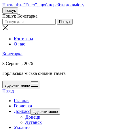
Натисніть "Enter", щоб перейти до вмісту
Пошук
Пошук Кочегарка
Контакты
О нас
Кочегарка
8 Серпня , 2026
Горлівська міська онлайн-газета
відкрити меню
Назад
Главная
Горловка
Донбасс
відкрити меню
Донецк
Луганск
Украина