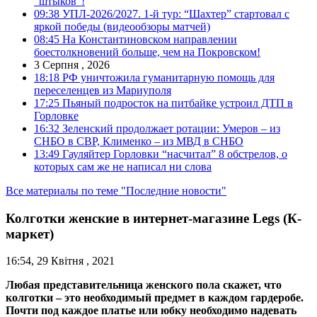
“штыков”!
09:38
УПЛ-2026/2027. 1-й тур: “Шахтер” стартовал с
яркой победы (видеообзоры матчей)
08:45
На Константиновском направлении
боестолкновений больше, чем на Покровском!
3 Серпня , 2026
18:18
РФ уничтожила гуманитарную помощь для
переселенцев из Мариуполя
17:25
Пьяный подросток на питбайке устроил ДТП в
Горловке
16:32
Зеленский продолжает ротации: Умеров – из
СНБО в СВР, Клименко – из МВД в СНБО
13:49
Гауляйтер Горловки “насчитал” 8 обстрелов, о
которых сам же не написал ни слова
Все материалы по теме "Последние новости"
Колготки женские в интернет-магазине Legs (К-
маркет)
16:54, 29 Квітня , 2021
Любая представительница женского пола скажет, что
колготки – это необходимый предмет в каждом гардеробе.
Почти под каждое платье или юбку необходимо надевать