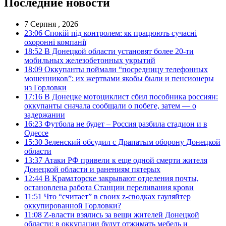
Последние новости
7 Серпня , 2026
23:06
Спокій під контролем: як працюють сучасні
охоронні компанії
18:52
В Донецкой области установят более 20-ти
мобильных железобетонных укрытий
18:09
Оккупанты поймали “посредницу телефонных
мошенников”: их жертвами якобы были и пенсионеры
из Горловки
17:16
В Донецке мотоциклист сбил пособника россиян:
оккупанты сначала сообщали о побеге, затем — о
задержании
16:23
Футбола не будет – Россия разбила стадион и в
Одессе
15:30
Зеленский обсудил с Драпатым оборону Донецкой
области
13:37
Атаки РФ привели к еще одной смерти жителя
Донецкой области и ранениям пятерых
12:44
В Краматорске закрывают отделения почты,
остановлена работа Станции переливания крови
11:51
Что “считает” в своих z-сводках гауляйтер
оккупированной Горловки?
11:08
Z-власти взялись за вещи жителей Донецкой
области: в оккупации будут отжимать мебель и