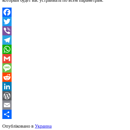
который будет вас устраивать по всем параметрам.
Facebook
Twitter
Viber
Telegram
WhatsApp
Gmail
Message
Reddit
LinkedIn
WordPress
Email
Share
Опубліковано в
Украина