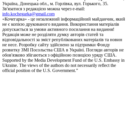
Україна, Донецька обл., м. Горлівка, вул. Горького, 35.
Зв'язатися з редакцією можна через e-mail:
info.kochegarka@gmail.com
«Кочегарка» - це незалежний інформаційний майданчик, який
не є копією друкованого видання. Використання матеріалів
допускається за умови активного посилання на видання!
Редакція може не розділяти думку авторів статей та
відповідальності за зміст републікованих матеріалів та новин
не несе. Розробку сайту здійснено за підтримки Фонду
розвитку ЗМІ Посольства США в Україні. Погляди авторів не
обов'язково збігаються з офіційною позицією уряду США.
Supported by the Media Development Fund of the U.S. Embassy in
Ukraine. The views of the authors do not necessarily reflect the
official position of the U.S. Government.”