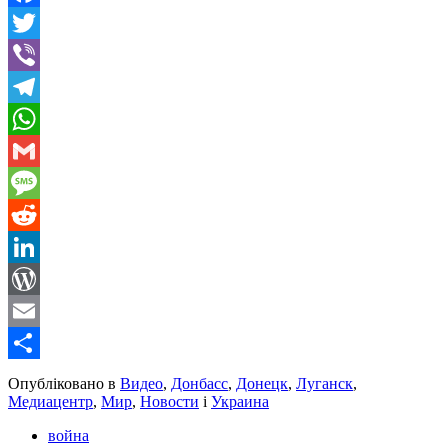
Facebook
Twitter
Viber
Telegram
WhatsApp
Gmail
Message
Reddit
LinkedIn
WordPress
Email
Share
Опубліковано в
Видео
,
Донбасс
,
Донецк
,
Луганск
,
Медиацентр
,
Мир
,
Новости
і
Украина
война