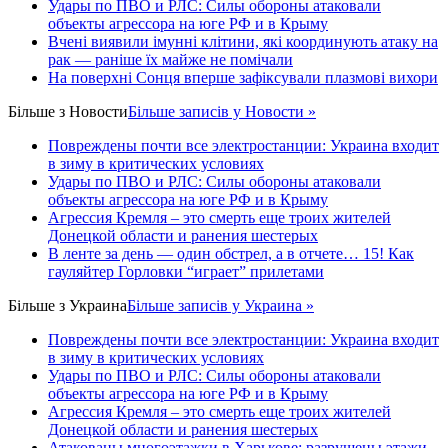
Удары по ПВО и РЛС: Силы обороны атаковали
объекты агрессора на юге РФ и в Крыму
Вчені виявили імунні клітини, які координують атаку на
рак — раніше їх майже не помічали
На поверхні Сонця вперше зафіксували плазмові вихори
Більше з
Новости
Більше записів у Новости »
Повреждены почти все электростанции: Украина входит
в зиму в критических условиях
Удары по ПВО и РЛС: Силы обороны атаковали
объекты агрессора на юге РФ и в Крыму
Агрессия Кремля – это смерть еще троих жителей
Донецкой области и ранения шестерых
В ленте за день — один обстрел, а в отчете… 15! Как
гауляйтер Горловки “играет” прилетами
Більше з
Украина
Більше записів у Украина »
Повреждены почти все электростанции: Украина входит
в зиму в критических условиях
Удары по ПВО и РЛС: Силы обороны атаковали
объекты агрессора на юге РФ и в Крыму
Агрессия Кремля – это смерть еще троих жителей
Донецкой области и ранения шестерых
Атакованы многоэтажки в Харькове: разрушены этажи,