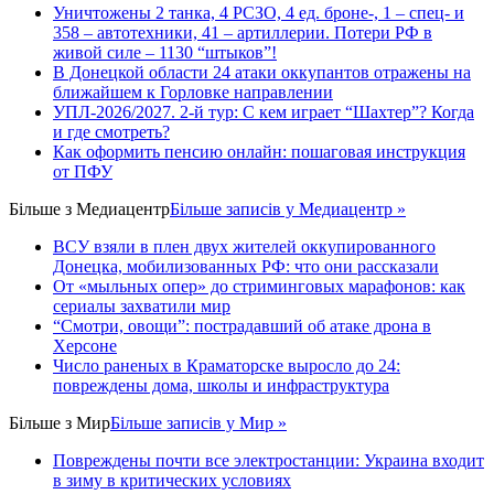
Уничтожены 2 танка, 4 РСЗО, 4 ед. броне-, 1 – спец- и
358 – автотехники, 41 – артиллерии. Потери РФ в
живой силе – 1130 “штыков”!
В Донецкой области 24 атаки оккупантов отражены на
ближайшем к Горловке направлении
УПЛ-2026/2027. 2-й тур: С кем играет “Шахтер”? Когда
и где смотреть?
Как оформить пенсию онлайн: пошаговая инструкция
от ПФУ
Більше з
Медиацентр
Більше записів у Медиацентр »
ВСУ взяли в плен двух жителей оккупированного
Донецка, мобилизованных РФ: что они рассказали
От «мыльных опер» до стриминговых марафонов: как
сериалы захватили мир
“Смотри, овощи”: пострадавший об атаке дрона в
Херсоне
Число раненых в Краматорске выросло до 24:
повреждены дома, школы и инфраструктура
Більше з
Мир
Більше записів у Мир »
Повреждены почти все электростанции: Украина входит
в зиму в критических условиях