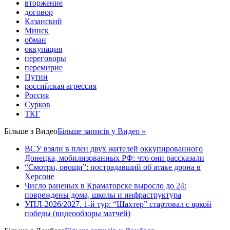
вторжение
договор
Казанский
Минск
обман
оккупация
переговоры
перемирие
Путин
российская агрессия
Россия
Сурков
ТКГ
Більше з
Видео
Більше записів у Видео »
ВСУ взяли в плен двух жителей оккупированного
Донецка, мобилизованных РФ: что они рассказали
“Смотри, овощи”: пострадавший об атаке дрона в
Херсоне
Число раненых в Краматорске выросло до 24:
повреждены дома, школы и инфраструктура
УПЛ-2026/2027. 1-й тур: “Шахтер” стартовал с яркой
победы (видеообзоры матчей)