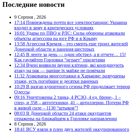
Последние новости
9 Серпня , 2026
17:14
Повреждены почти все электростанции: Украина
входит в зиму в критических условиях
16:01
Удары по ПВО и РЛС: Силы обороны атаковали
объекты агрессора на юге РФ и в Крыму
13:58
Агрессия Кремля – это смерть еще троих жителей
Донецкой области и ранения шестерых
12:45
В ленте за день — один обстрел, а в отчете… 15!
Как гауляйтер Горловки “играет” прилетами
12:34
Вчені виявили імунні клітини, які координують
атаку на рак — раніше їх майже не помічали
11:32
Атакованы многоэтажки в Харькове: разрушены
этажи, есть погибшие и десятки раненых
10:29
В разгар курортного сезона РФ продолжает террор
Одессы
09:16
Уничтожены 2 танка, 4 РСЗО, 4 ед. броне-, 1 –
спец- и 358 – автотехники, 41 – артиллерии. Потери РФ
в живой силе – 1130 “штыков”!
08:03
В Донецкой области 24 атаки оккупантов
отражены на ближайшем к Горловке направлении
8 Серпня , 2026
18:41
ВСУ взяли в плен двух жителей оккупированного