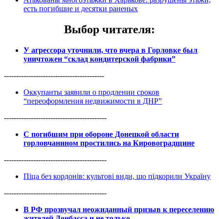
есть погибшие и десятки раненых
Выбор читателя
:
У агрессора уточнили, что вчера в Горловке был
уничтожен “склад кондитерской фабрики”
-----------------------------------------
Оккупанты заявили о продлении сроков
“переоформления недвижимости в ДНР”
------------------------------------------
С погибшим при обороне Донецкой области
горловчанином простились на Кировоградщине
------------------------------------------
Піца без кордонів: культові види, що підкорили Україну
------------------------------------------
В РФ прозвучал неожиданный призыв к переселению
жителей Донбасса и не только