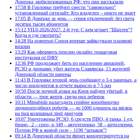
Донецка, мобилизованных РФ: что они рассказали
17:58
В Горловке требуют снести “самовольно”
установленный ситилайт. Кто владелец – никто не знает
17:05
В Донецке за день — серия отключений: без света
десятки тысяч абонентов
15:12
УПЛ-2026/2027. 2-й тур: С кем играет “Шахтер”?
Когда и где смотреть?
14:28
На поверхні Сонця вперше зафіксували плазмові
вихори
13:29
Как оформить пенсию онлайн: пошаговая
инструкция от ПФУ
12:36
РФ продолжает бить по населению авиацией,
РСЗО и дронами: убит житель Славянска, 13 жителей
Донецкой области ранены
11:43
В Горловке второй день сообщают о 3-х раненых, а
число инцидентов в отчете выросло в 7,5 раз
10:50
После ночной атаки на Киев найден убитый, в
области — трое жертв, среди них ребенок
10:11
Mitsubishi налагодить серійне виробництво
людиноподібних роботів — до 1000 одиниць на місяць
на базі колишньої лінії двигунів
10:07
Уничтожены РСЗО, 6 средств ПВО, 4 танка, 1 ед.
броне-, 2 – спец- и 349 – автотехники, 58 – артиллерии.
Потери РФ в живой силе – 1190 “штыков”!
09:14
В Донецкой области фронт концентрируется на