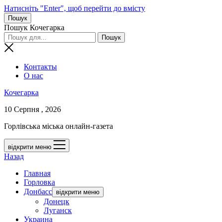
Натисніть "Enter", щоб перейти до вмісту
Пошук
Пошук Кочегарка
Контакты
О нас
Кочегарка
10 Серпня , 2026
Горлівська міська онлайн-газета
відкрити меню
Назад
Главная
Горловка
Донбасс
відкрити меню
Донецк
Луганск
Украина