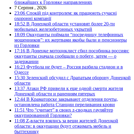
ближайших к Горловке направлениях
7 Серпня , 2026
23:06
Спокій під контролем: як працюють сучасні
охоронні компанії
18:52
В Донецкой области установят более 20-ти
мобильных железобетонных укрытий
18:09
Оккупанты поймали “посредницу телефонных
мошенников”: их жертвами якобы были и пенсионеры
из Горловки
17:16
В Донецке мотоциклист сбил пособника россиян:
оккупанты сначала сообщали о побеге, затем — о
задержании
16:23
Футбола не будет – Россия разбила стадион и в
Одессе
15:30
Зеленский обсудил с Драпатым оборону Донецкой
области
13:37
Атаки РФ привели к еще одной смерти жителя
Донецкой области и ранениям пятерых
12:44
В Краматорске закрывают отделения почты,
остановлена работа Станции переливания крови
11:51
Что “считает” в своих z-сводках гауляйтер
оккупированной Горловки?
11:08
Z-власти взялись за вещи жителей Донецкой
области: в оккупации будут отжимать мебель и
быттехнику