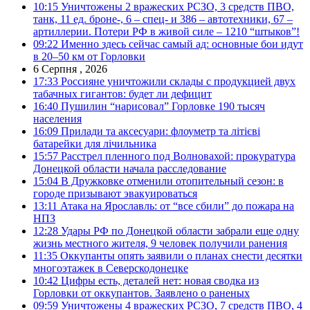
10:15
Уничтожены 2 вражеских РСЗО, 3 средств ПВО,
танк, 11 ед. броне-, 6 – спец- и 386 – автотехники, 67 –
артиллерии. Потери РФ в живой силе – 1210 “штыков”!
09:22
Именно здесь сейчас самый ад: основные бои идут
в 20–50 км от Горловки
6 Серпня , 2026
17:33
Россияне уничтожили склады с продукцией двух
табачных гигантов: будет ли дефицит
16:40
Пушилин “нарисовал” Горловке 190 тысяч
населения
16:09
Прилади та аксесуари: флоуметр та літієві
батарейки для лічильника
15:57
Расстрел пленного под Волновахой: прокуратура
Донецкой области начала расследование
15:04
В Дружковке отменили отопительный сезон: в
городе призывают эвакуироваться
13:11
Атака на Ярославль: от “все сбили” до пожара на
НПЗ
12:28
Удары РФ по Донецкой области забрали еще одну
жизнь местного жителя, 9 человек получили ранения
11:35
Оккупанты опять заявили о планах снести десятки
многоэтажек в Северскодонецке
10:42
Цифры есть, деталей нет: новая сводка из
Горловки от оккупантов. Заявлено о раненых
09:59
Уничтожены 4 вражеских РСЗО, 7 средств ПВО, 4