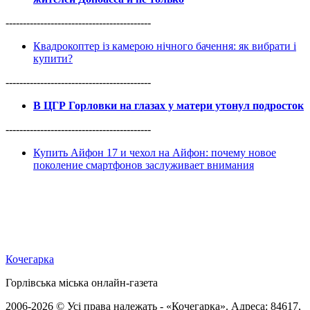
------------------------------------------
Квадрокоптер із камерою нічного бачення: як вибрати і
купити?
------------------------------------------
В ЦГР Горловки на глазах у матери утонул подросток
------------------------------------------
Купить Айфон 17 и чехол на Айфон: почему новое
поколение смартфонов заслуживает внимания
Кочегарка
Горлівська міська онлайн-газета
2006-2026 © Усі права належать - «Кочегарка». Адреса: 84617,