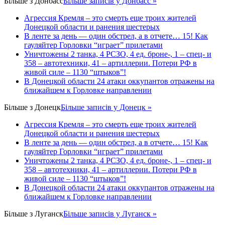
Більше з
Донбасс
Більше записів у Донбасс »
Агрессия Кремля – это смерть еще троих жителей
Донецкой области и ранения шестерых
В ленте за день — один обстрел, а в отчете… 15! Как
гауляйтер Горловки “играет” прилетами
Уничтожены 2 танка, 4 РСЗО, 4 ед. броне-, 1 – спец- и
358 – автотехники, 41 – артиллерии. Потери РФ в
живой силе – 1130 “штыков”!
В Донецкой области 24 атаки оккупантов отражены на
ближайшем к Горловке направлении
Більше з
Донецк
Більше записів у Донецк »
Агрессия Кремля – это смерть еще троих жителей
Донецкой области и ранения шестерых
В ленте за день — один обстрел, а в отчете… 15! Как
гауляйтер Горловки “играет” прилетами
Уничтожены 2 танка, 4 РСЗО, 4 ед. броне-, 1 – спец- и
358 – автотехники, 41 – артиллерии. Потери РФ в
живой силе – 1130 “штыков”!
В Донецкой области 24 атаки оккупантов отражены на
ближайшем к Горловке направлении
Більше з
Луганск
Більше записів у Луганск »