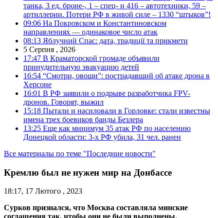
танка, 3 ед. броне-, 1 – спец- и 416 – автотехники, 59 –
артиллерии. Потери РФ в живой силе – 1330 “штыков”!
09:06
На Покровском и Константиновском
направлениях — одинаковое число атак
08:13
Яблучний Спас: дата, традиції та прикмети
5 Серпня , 2026
17:47
В Краматорской громаде объявили
принудительную эвакуацию детей
16:54
“Смотри, овощи”: пострадавший об атаке дрона в
Херсоне
16:01
В РФ заявили о подрыве разработчика FPV-
дронов. Говорят, выжил
15:18
Пытали и насиловали в Горловке: стали известны
имена трех боевиков банды Безлера
13:25
Еще как минимум 35 атак РФ по населению
Донецкой области: 3-х РФ убила, 31 чел. ранен
Все материалы по теме "Последние новости"
Кремлю был не нужен мир на Донбассе
18:17, 17 Лютого , 2023
Сурков признался, что Москва составляла минские
соглашения так, чтобы они не были выполнены.