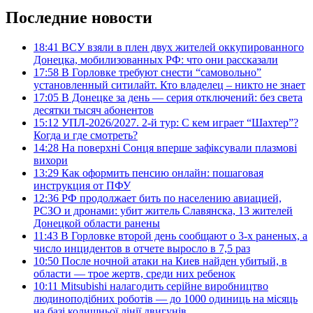
Последние новости
18:41
ВСУ взяли в плен двух жителей оккупированного
Донецка, мобилизованных РФ: что они рассказали
17:58
В Горловке требуют снести “самовольно”
установленный ситилайт. Кто владелец – никто не знает
17:05
В Донецке за день — серия отключений: без света
десятки тысяч абонентов
15:12
УПЛ-2026/2027. 2-й тур: С кем играет “Шахтер”?
Когда и где смотреть?
14:28
На поверхні Сонця вперше зафіксували плазмові
вихори
13:29
Как оформить пенсию онлайн: пошаговая
инструкция от ПФУ
12:36
РФ продолжает бить по населению авиацией,
РСЗО и дронами: убит житель Славянска, 13 жителей
Донецкой области ранены
11:43
В Горловке второй день сообщают о 3-х раненых, а
число инцидентов в отчете выросло в 7,5 раз
10:50
После ночной атаки на Киев найден убитый, в
области — трое жертв, среди них ребенок
10:11
Mitsubishi налагодить серійне виробництво
людиноподібних роботів — до 1000 одиниць на місяць
на базі колишньої лінії двигунів