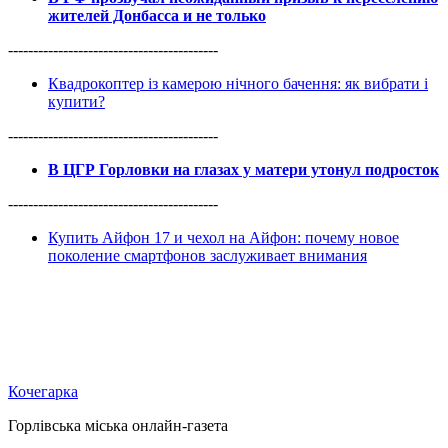
жителей Донбасса и не только
------------------------------------------
Квадрокоптер із камерою нічного бачення: як вибрати і
купити?
------------------------------------------
В ЦГР Горловки на глазах у матери утонул подросток
------------------------------------------
Купить Айфон 17 и чехол на Айфон: почему новое
поколение смартфонов заслуживает внимания
Кочегарка
Горлівська міська онлайн-газета