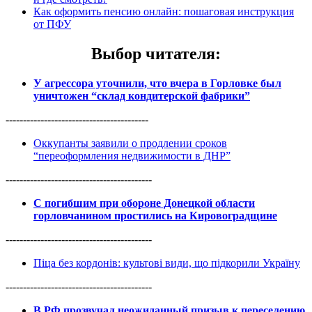
Как оформить пенсию онлайн: пошаговая инструкция
от ПФУ
Выбор читателя
:
У агрессора уточнили, что вчера в Горловке был
уничтожен “склад кондитерской фабрики”
-----------------------------------------
Оккупанты заявили о продлении сроков
“переоформления недвижимости в ДНР”
------------------------------------------
С погибшим при обороне Донецкой области
горловчанином простились на Кировоградщине
------------------------------------------
Піца без кордонів: культові види, що підкорили Україну
------------------------------------------
В РФ прозвучал неожиданный призыв к переселению