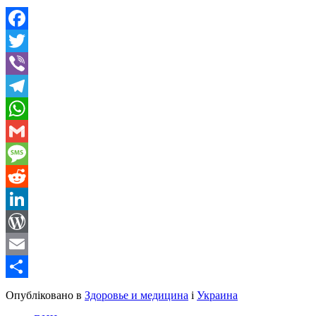
Facebook
Twitter
Viber
Telegram
WhatsApp
Gmail
Message
Reddit
LinkedIn
WordPress
Email
Share
Опубліковано в
Здоровье и медицина
і
Украина