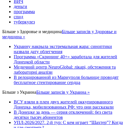
ВИЧ
деньги
программа
спид
туберкулез
Більше з
Здоровье и медицина
Більше записів у Здоровье и
медицина »
Украину накрыла экстремальная жара: синоптики
назвали дату облегчения
Программа «Скрининг 40+» заработала для жителей
Донецкой области
Медичний центр NeuroGlobal: лікарі, обстеження та
лабораторні аналізи
В релоцированной из Мариуполя больнице проводят
бесплатное стентирование сердца
Більше з
Украина
Більше записів у Украина »
ВСУ взяли в плен двух жителей оккупированного
Донецка, мобилизованных РФ: что они рассказали
В Донецке за день — серия отключений: без света
десятки тысяч абонентов
УПЛ-2026/2027. 2-й тур: С кем играет “Шахтер”? Когда
и где смотреть?