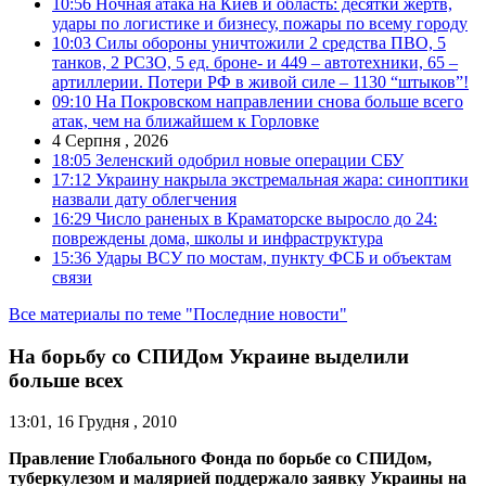
10:56
Ночная атака на Киев и область: десятки жертв,
удары по логистике и бизнесу, пожары по всему городу
10:03
Силы обороны уничтожили 2 средства ПВО, 5
танков, 2 РСЗО, 5 ед. броне- и 449 – автотехники, 65 –
артиллерии. Потери РФ в живой силе – 1130 “штыков”!
09:10
На Покровском направлении снова больше всего
атак, чем на ближайшем к Горловке
4 Серпня , 2026
18:05
Зеленский одобрил новые операции СБУ
17:12
Украину накрыла экстремальная жара: синоптики
назвали дату облегчения
16:29
Число раненых в Краматорске выросло до 24:
повреждены дома, школы и инфраструктура
15:36
Удары ВСУ по мостам, пункту ФСБ и объектам
связи
Все материалы по теме "Последние новости"
На борьбу со СПИДом Украине выделили
больше всех
13:01, 16 Грудня , 2010
Правление Глобального Фонда по борьбе со СПИДом,
туберкулезом и малярией поддержало заявку Украины на