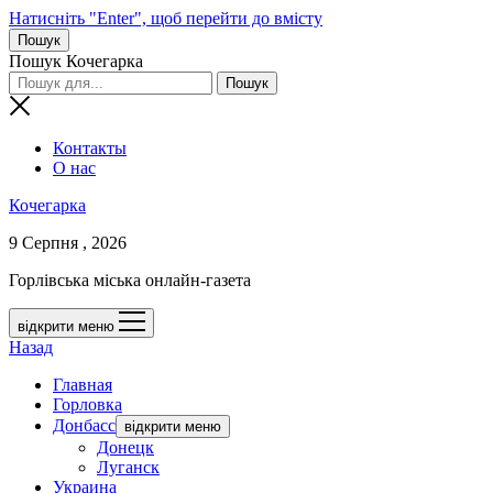
Натисніть "Enter", щоб перейти до вмісту
Пошук
Пошук Кочегарка
Контакты
О нас
Кочегарка
9 Серпня , 2026
Горлівська міська онлайн-газета
відкрити меню
Назад
Главная
Горловка
Донбасс
відкрити меню
Донецк
Луганск
Украина