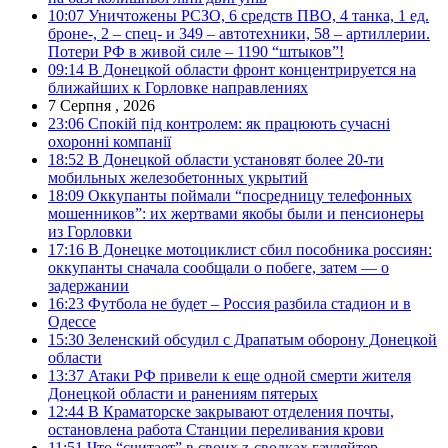
10:07
Уничтожены РСЗО, 6 средств ПВО, 4 танка, 1 ед.
броне-, 2 – спец- и 349 – автотехники, 58 – артиллерии.
Потери РФ в живой силе – 1190 “штыков”!
09:14
В Донецкой области фронт концентрируется на
ближайших к Горловке направлениях
7 Серпня , 2026
23:06
Спокій під контролем: як працюють сучасні
охоронні компанії
18:52
В Донецкой области установят более 20-ти
мобильных железобетонных укрытий
18:09
Оккупанты поймали “посредницу телефонных
мошенников”: их жертвами якобы были и пенсионеры
из Горловки
17:16
В Донецке мотоциклист сбил пособника россиян:
оккупанты сначала сообщали о побеге, затем — о
задержании
16:23
Футбола не будет – Россия разбила стадион и в
Одессе
15:30
Зеленский обсудил с Драпатым оборону Донецкой
области
13:37
Атаки РФ привели к еще одной смерти жителя
Донецкой области и ранениям пятерых
12:44
В Краматорске закрывают отделения почты,
остановлена работа Станции переливания крови
11:51
Что “считает” в своих z-сводках гауляйтер