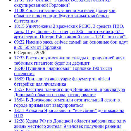
оккупированной Горловки?
11:08
Z-власти взялись за вещи жителей Донецкой
области: в оккупации будут отжимать мебель и
быттехнику
10:15
Уничтожены 2 вражеских РСЗО, 3 средств ПВО,
танк, 11 ед. броне-, 6 – спец- и 386 – автотехники, 67 –
артиллерии. Потери РФ в живой силе – 1210 “штыков”!
09:22
Именно здесь сейчас самый ад: основные бои идут
в 20–50 км от Горловки
6 Серпня , 2026
17:33
Россияне уничтожили склады с продукцией двух
табачных гигантов: будет ли дефицит
16:40
Пушилин “нарисовал” Горловке 190 тысяч
населения
16:09
Прилади та аксесуари: флоуметр та літієві
батарейки для лічильника
15:57
Расстрел пленного под Волновахой: прокуратура
Донецкой области начала расследование
15:04
В Дружковке отменили отопительный сезон: в
городе призывают эвакуироваться
13:11
Атака на Ярославль: от “все сбили” до пожара на
НПЗ
12:28
Удары РФ по Донецкой области забрали еще одну
жизнь местного жителя, 9 человек получили ранения