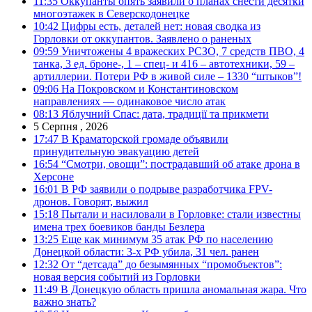
11:35
Оккупанты опять заявили о планах снести десятки
многоэтажек в Северскодонецке
10:42
Цифры есть, деталей нет: новая сводка из
Горловки от оккупантов. Заявлено о раненых
09:59
Уничтожены 4 вражеских РСЗО, 7 средств ПВО, 4
танка, 3 ед. броне-, 1 – спец- и 416 – автотехники, 59 –
артиллерии. Потери РФ в живой силе – 1330 “штыков”!
09:06
На Покровском и Константиновском
направлениях — одинаковое число атак
08:13
Яблучний Спас: дата, традиції та прикмети
5 Серпня , 2026
17:47
В Краматорской громаде объявили
принудительную эвакуацию детей
16:54
“Смотри, овощи”: пострадавший об атаке дрона в
Херсоне
16:01
В РФ заявили о подрыве разработчика FPV-
дронов. Говорят, выжил
15:18
Пытали и насиловали в Горловке: стали известны
имена трех боевиков банды Безлера
13:25
Еще как минимум 35 атак РФ по населению
Донецкой области: 3-х РФ убила, 31 чел. ранен
12:32
От “детсада” до безымянных “промобъектов”:
новая версия событий из Горловки
11:49
В Донецкую область пришла аномальная жара. Что
важно знать?