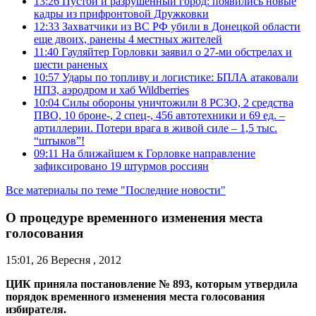
13:26
Пустой и разрушенный город: появились новые
кадры из прифронтовой Дружковки
12:33
Захватчики из ВС РФ убили в Донецкой области
еще двоих, ранены 4 местных жителей
11:40
Гауляйтер Горловки заявил о 27-ми обстрелах и
шести раненых
10:57
Удары по топливу и логистике: БПЛА атаковали
НПЗ, аэродром и хаб Wildberries
10:04
Силы обороны уничтожили 8 РСЗО, 2 средства
ПВО, 10 броне-, 2 спец-, 456 автотехники и 69 ед. –
артиллерии. Потери врага в живой силе – 1,5 тыс.
“штыков”!
09:11
На ближайшем к Горловке направление
зафиксировано 19 штурмов россиян
Все материалы по теме "Последние новости"
О процедуре временного изменения места
голосования
15:01, 26 Вересня , 2012
ЦИК приняла постановление № 893, которым утвердила
порядок временного изменения места голосования
избирателя.