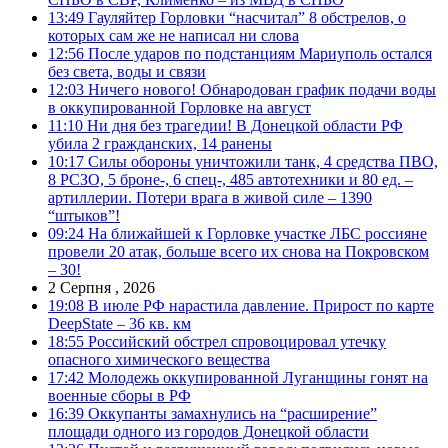
13:49
Гауляйтер Горловки “насчитал” 8 обстрелов, о
которых сам же не написал ни слова
12:56
После ударов по подстанциям Мариуполь остался
без света, воды и связи
12:03
Ничего нового! Обнародован график подачи воды
в оккупированной Горловке на август
11:10
Ни дня без трагедии! В Донецкой области РФ
убила 2 гражданских, 14 ранены
10:17
Силы обороны уничтожили танк, 4 средства ПВО,
8 РСЗО, 5 броне-, 6 спец-, 485 автотехники и 80 ед. –
артиллерии. Потери врага в живой силе – 1390
“штыков”!
09:24
На ближайшей к Горловке участке ЛБС россияне
провели 20 атак, больше всего их снова на Покровском
– 30!
2 Серпня , 2026
19:08
В июле РФ нарастила давление. Прирост по карте
DeepState – 36 кв. км
18:55
Российский обстрел спровоцировал утечку
опасного химического вещества
17:42
Молодежь оккупированной Луганщины гонят на
военные сборы в РФ
16:39
Оккупанты замахнулись на “расширение”
площади одного из городов Донецкой области