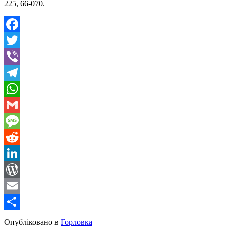
225, 66-070.
Facebook
Twitter
Viber
Telegram
WhatsApp
Gmail
Message
Reddit
LinkedIn
WordPress
Email
Share
Опубліковано в
Горловка