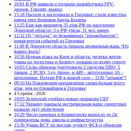
16:01
В РФ заявили о подрыве разработчика FPV-
дронов. Говорят, выжил
15:18
Пытали и насиловали в Горловке: стали известны
имена трех боевиков банды Безлера
13:25
Еще как минимум 35 атак РФ по населению
Донецкой области: 3-х РФ убила, 31 чел. ранен
12:32
От “детсада” до безымянных “промобъектов”:
новая версия событий из Горловки
11:49
В Донецкую область пришла аномальная жара. Что
важно знать?
10:56
Ночная атака на Киев и область: десятки жертв,
удары по логистике и бизнесу, пожары по всему городу
10:03
Силы обороны уничтожили 2 средства ПВО, 5
танков, 2 РСЗО, 5 ед. броне- и 449 – автотехники, 65 –
артиллерии. Потери РФ в живой силе – 1130 “штыков”!
09:10
На Покровском направлении снова больше всего
атак, чем на ближайшем к Горловке
4 Серпня , 2026
18:05
Зеленский одобрил новые операции СБУ
17:12
Украину накрыла экстремальная жара: синоптики
назвали дату облегчения
16:29
Число раненых в Краматорске выросло до 24:
повреждены дома, школы и инфраструктура
15:36
Удары ВСУ по мостам, пункту ФСБ и объектам
связи