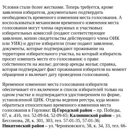
Условия стали более жесткими. Теперь требуется, кроме
заявления избирателя, документально подтвердить
необходимость временного изменения места голосования. А
воспользоваться механизмом временного изменения места
голосования могут члены окружных и участковых
избирательных комиссий (подают соответствующее
заявление, копию свидетельства действующего члена ОИК
или УИК) и другие избиратели (тоже подают заявление,
документы, которые подтверждают проживание на
территории избирательного участка, на который избиратель
просит изменить место его голосования: о праве
собственности на жилье; договор аренды жилья; справка,
которая подтверждает факт проживания избирателя на момент
обращения и включает дату проведения голосования).
Временное изменение места голосования избирателя
обеспечивает его включение в список избирателей только на
одном участке и подтверждается удостоверением по форме,
установленной ЦИК. Отделы ведения реестра, куда можно
обратиться относительно временного изменения места
голосования в Горловке:
Ц-Городской район –
пр. Победы,
67, к .416, тел. 52-09-64, 52-09-65;
Калининской район
– ул.
Бессонова, 28, к. 301, 303, тел. 57-01-35, 57-01-36;
Никитовский район –
ул. Черняховского, 58, к. 34, 33, тел. 66-