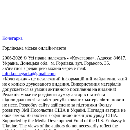
Кочегарка
Горлівська міська онлайн-газета
2006-2026 © Усі права належать - «Кочегарка». Адреса: 84617,
Україна, Донецька обл., м. Горлівка, вул. Горького, 35.
Зв'язатися з редакцією можна через e-mail:
info.kochegarka@gmail.com
«Кочегарка» - це незалежний інформаційний майданчик, який
не є копією друкованого видання. Використання матеріалів
допускається за умови активного посилання на видання!
Редакція може не розділяти думку авторів статей та
відповідальності за зміст републікованих матеріалів та новин
не несе. Розробку сайту здійснено за підтримки Фонду
розвитку ЗМІ Посольства США в Україні. Погляди авторів не
обов'язково збігаються з офіційною позицією уряду США.
Supported by the Media Development Fund of the U.S. Embassy in
Ukraine. The views of the authors do not necessarily reflect the