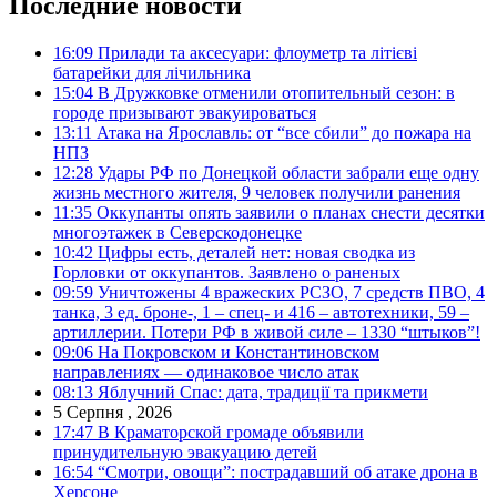
Последние новости
16:09
Прилади та аксесуари: флоуметр та літієві
батарейки для лічильника
15:04
В Дружковке отменили отопительный сезон: в
городе призывают эвакуироваться
13:11
Атака на Ярославль: от “все сбили” до пожара на
НПЗ
12:28
Удары РФ по Донецкой области забрали еще одну
жизнь местного жителя, 9 человек получили ранения
11:35
Оккупанты опять заявили о планах снести десятки
многоэтажек в Северскодонецке
10:42
Цифры есть, деталей нет: новая сводка из
Горловки от оккупантов. Заявлено о раненых
09:59
Уничтожены 4 вражеских РСЗО, 7 средств ПВО, 4
танка, 3 ед. броне-, 1 – спец- и 416 – автотехники, 59 –
артиллерии. Потери РФ в живой силе – 1330 “штыков”!
09:06
На Покровском и Константиновском
направлениях — одинаковое число атак
08:13
Яблучний Спас: дата, традиції та прикмети
5 Серпня , 2026
17:47
В Краматорской громаде объявили
принудительную эвакуацию детей
16:54
“Смотри, овощи”: пострадавший об атаке дрона в
Херсоне