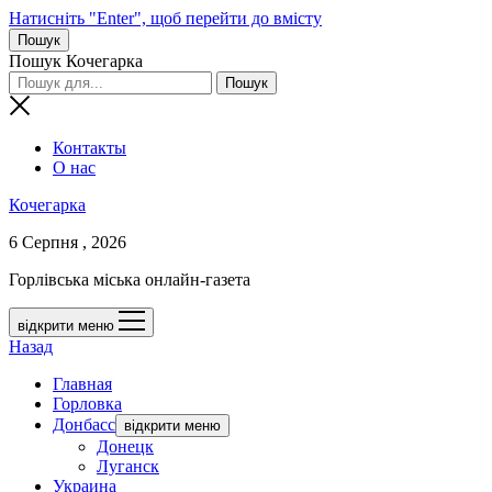
Натисніть "Enter", щоб перейти до вмісту
Пошук
Пошук Кочегарка
Контакты
О нас
Кочегарка
6 Серпня , 2026
Горлівська міська онлайн-газета
відкрити меню
Назад
Главная
Горловка
Донбасс
відкрити меню
Донецк
Луганск
Украина