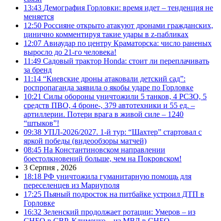
13:43
Демография Горловки: время идет – тенденция не
меняется
12:50
Россияне открыто атакуют дронами гражданских,
цинично комментируя такие удары в z-пабликах
12:07
Авиаудар по центру Краматорска: число раненых
выросло до 21-го человека!
11:49
Садовый трактор Honda: стоит ли переплачивать
за бренд
11:14
“Киевские дроны атаковали детский сад”:
роспропаганда заявила о якобы ударе по Горловке
10:21
Силы обороны уничтожили 5 танков, 4 РСЗО, 5
средств ПВО, 4 броне-, 379 автотехники и 55 ед. –
артиллерии. Потери врага в живой силе – 1240
“штыков”!
09:38
УПЛ-2026/2027. 1-й тур: “Шахтер” стартовал с
яркой победы (видеообзоры матчей)
08:45
На Константиновском направлении
боестолкновений больше, чем на Покровском!
3 Серпня , 2026
18:18
РФ уничтожила гуманитарную помощь для
переселенцев из Мариуполя
17:25
Пьяный подросток на питбайке устроил ДТП в
Горловке
16:32
Зеленский продолжает ротации: Умеров – из
СНБО в СВР, Клименко – из МВД в СНБО