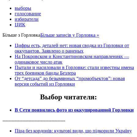
выборы
голосование
избиратели
ЦИК
Більше з
Горловка
Більше записів у Горловка »
Цифры есть, деталей нет: новая сводка из Горловки от
оккупантов. Заявлено о раненых
На Покровском и Константиновском направлениях —
одинаковое число атак
Пытали и насиловали в Горловке: стали известны имена
трех боевиков банды Безлера
От “детсада” до безымянных “промобъектов”: новая
версия событий из Горловки
Выбор читателя
:
В Сети появились фото из оккупированной Горловки
-----------------------------------------
Піца без кордонів: культові види, що підкорили Україну