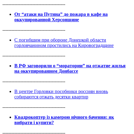
------------------------------------------
От “атаки на Путина” до пожара в кафе на
оккупированной Херсонщине
------------------------------------------
С погибшим при обороне Донецкой области
горловчанином простились на Кировоградщине
------------------------------------------
В РФ заговорили о “моратории” на отжатие жилья
на оккупированном Донбассе
------------------------------------------
В центре Горловки пособники россиян вновь
собираются отжать десятки квартир
------------------------------------------
Квадрокоптер із камерою нічного бачення: як
вибрати і купити?
------------------------------------------