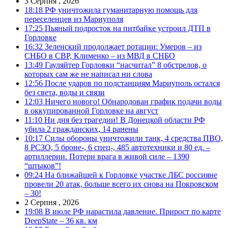
3 Серпня , 2026
18:18
РФ уничтожила гуманитарную помощь для
переселенцев из Мариуполя
17:25
Пьяный подросток на питбайке устроил ДТП в
Горловке
16:32
Зеленский продолжает ротации: Умеров – из
СНБО в СВР, Клименко – из МВД в СНБО
13:49
Гауляйтер Горловки “насчитал” 8 обстрелов, о
которых сам же не написал ни слова
12:56
После ударов по подстанциям Мариуполь остался
без света, воды и связи
12:03
Ничего нового! Обнародован график подачи воды
в оккупированной Горловке на август
11:10
Ни дня без трагедии! В Донецкой области РФ
убила 2 гражданских, 14 ранены
10:17
Силы обороны уничтожили танк, 4 средства ПВО,
8 РСЗО, 5 броне-, 6 спец-, 485 автотехники и 80 ед. –
артиллерии. Потери врага в живой силе – 1390
“штыков”!
09:24
На ближайшей к Горловке участке ЛБС россияне
провели 20 атак, больше всего их снова на Покровском
– 30!
2 Серпня , 2026
19:08
В июле РФ нарастила давление. Прирост по карте
DeepState – 36 кв. км