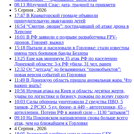
08:13
Яблучний Спас: дата, традиції та прикмети
5 Серпня , 2026
17:47
В Краматорской громаде объявили
принудительную эвакуацию детей
16:54
“Смотри, овощи”: пострадавший об атаке дрона в
Херсоне
16:01
В РФ заявили о подрыве разработчика FPV-
дронов. Говорят, выжил
15:18
Пытали и насиловали в Горловке: стали известны
имена трех боевиков банды Безлера
13:25
Еще как минимум 35 атак РФ по населению
Донецкой области: 3-х РФ убила, 31 чел. ранен
12:32
От “детсада” до безымянных “промобъектов”:
новая версия событий из Горловки
11:49
В Донецкую область пришла аномальная жара. Что
важно знать?
10:56
Ночная атака на Киев и область: десятки жертв,
удары по логистике и бизнесу, пожары по всему городу
10:03
Силы обороны уничтожили 2 средства ПВО, 5
танков, 2 РСЗО, 5 ед. броне- и 449 – автотехники, 65 –
артиллерии. Потери РФ в живой силе – 1130 “штыков”!
09:10
На Покровском направлении снова больше всего
атак, чем на ближайшем к Горловке
4 Серпня , 2026
18:05
Зеленский одобрил новые операции СБУ