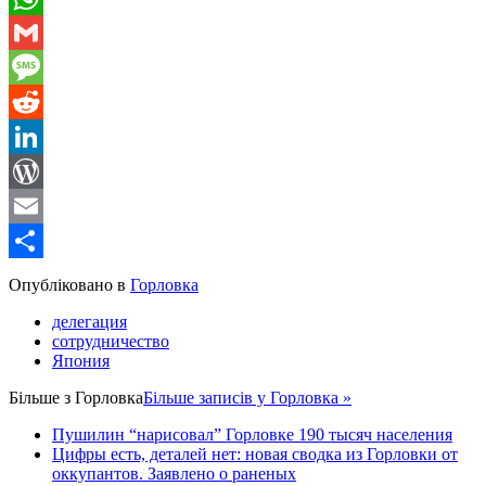
WhatsApp
Gmail
Message
Reddit
LinkedIn
WordPress
Email
Share
Опубліковано в
Горловка
делегация
сотрудничество
Япония
Більше з
Горловка
Більше записів у Горловка »
Пушилин “нарисовал” Горловке 190 тысяч населения
Цифры есть, деталей нет: новая сводка из Горловки от
оккупантов. Заявлено о раненых