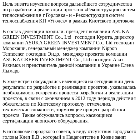
Цель визита изучение вопроса дальнейшего сотрудничества
по разработке и реализации проектов «Реконструкция систем
теплоснабжения в г.Горловка» и «Реконструкция систем
теплоснабжения КП «Уголек» в рамках Киотского протокола.
В состав делегации входили: президент компании ASUKA
GREEN INVESTMENT Co., Ltd господин Курита, директор
компании ASUKA GREEN INVESTMENT Co., Ltd господин
Морохаши, генеральный менеджер компании Nippon
Termoener господин Эндо, менеджер проектов компании
ASUKA GREEN INVESTMENT Co., Ltd господин Азиз
Рахимов и представитель данной компании в Украине Елена
Лымарь.
В ходе встреч обсуждались имеющиеся на сегодняшний день
результаты по разработке и реализации проектов, указывалась
необходимость ускорения процесса разработки и реализации
проектов, в связи с окончанием в 2012 году периода действия
обязательств по Киотскому протоколу; отмечались
технические сложности, тормозящие процесс разработки
проекта. Также обсуждались вопросы, касающиеся
сертификации японского оборудования.
В исполкоме городского совета, в виду отсутствия городского
головы Клеп Е.В., который в Нацагентстве в Киеве занят