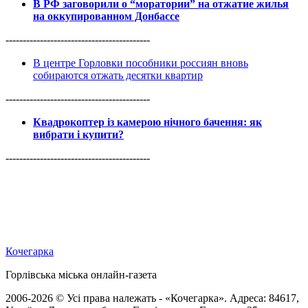
В РФ заговорили о “моратории” на отжатие жилья
на оккупированном Донбассе
------------------------------------------
В центре Горловки пособники россиян вновь
собираются отжать десятки квартир
------------------------------------------
Квадрокоптер із камерою нічного бачення: як
вибрати і купити?
------------------------------------------
Кочегарка
Горлівська міська онлайн-газета
2006-2026 © Усі права належать - «Кочегарка». Адреса: 84617,