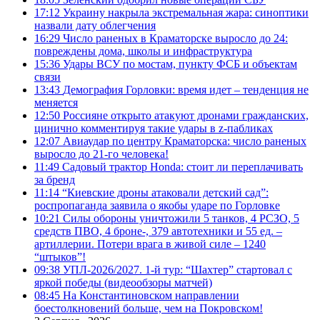
17:12
Украину накрыла экстремальная жара: синоптики
назвали дату облегчения
16:29
Число раненых в Краматорске выросло до 24:
повреждены дома, школы и инфраструктура
15:36
Удары ВСУ по мостам, пункту ФСБ и объектам
связи
13:43
Демография Горловки: время идет – тенденция не
меняется
12:50
Россияне открыто атакуют дронами гражданских,
цинично комментируя такие удары в z-пабликах
12:07
Авиаудар по центру Краматорска: число раненых
выросло до 21-го человека!
11:49
Садовый трактор Honda: стоит ли переплачивать
за бренд
11:14
“Киевские дроны атаковали детский сад”:
роспропаганда заявила о якобы ударе по Горловке
10:21
Силы обороны уничтожили 5 танков, 4 РСЗО, 5
средств ПВО, 4 броне-, 379 автотехники и 55 ед. –
артиллерии. Потери врага в живой силе – 1240
“штыков”!
09:38
УПЛ-2026/2027. 1-й тур: “Шахтер” стартовал с
яркой победы (видеообзоры матчей)
08:45
На Константиновском направлении
боестолкновений больше, чем на Покровском!