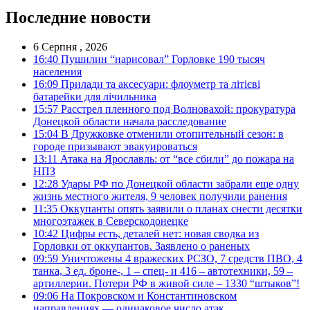
Последние новости
6 Серпня , 2026
16:40
Пушилин “нарисовал” Горловке 190 тысяч
населения
16:09
Прилади та аксесуари: флоуметр та літієві
батарейки для лічильника
15:57
Расстрел пленного под Волновахой: прокуратура
Донецкой области начала расследование
15:04
В Дружковке отменили отопительный сезон: в
городе призывают эвакуироваться
13:11
Атака на Ярославль: от “все сбили” до пожара на
НПЗ
12:28
Удары РФ по Донецкой области забрали еще одну
жизнь местного жителя, 9 человек получили ранения
11:35
Оккупанты опять заявили о планах снести десятки
многоэтажек в Северскодонецке
10:42
Цифры есть, деталей нет: новая сводка из
Горловки от оккупантов. Заявлено о раненых
09:59
Уничтожены 4 вражеских РСЗО, 7 средств ПВО, 4
танка, 3 ед. броне-, 1 – спец- и 416 – автотехники, 59 –
артиллерии. Потери РФ в живой силе – 1330 “штыков”!
09:06
На Покровском и Константиновском
направлениях — одинаковое число атак