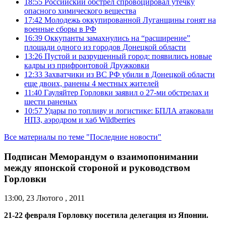
18:55
Российский обстрел спровоцировал утечку
опасного химического вещества
17:42
Молодежь оккупированной Луганщины гонят на
военные сборы в РФ
16:39
Оккупанты замахнулись на “расширение”
площади одного из городов Донецкой области
13:26
Пустой и разрушенный город: появились новые
кадры из прифронтовой Дружковки
12:33
Захватчики из ВС РФ убили в Донецкой области
еще двоих, ранены 4 местных жителей
11:40
Гауляйтер Горловки заявил о 27-ми обстрелах и
шести раненых
10:57
Удары по топливу и логистике: БПЛА атаковали
НПЗ, аэродром и хаб Wildberries
Все материалы по теме "Последние новости"
Подписан Меморандум о взаимопонимании
между японской стороной и руководством
Горловки
13:00, 23 Лютого , 2011
21-22 февраля Горловку посетила делегация из Японии.