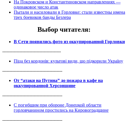
На Покровском и Константиновском направлениях —
одинаковое число атак
Пытали и насиловали в Горловке: стали известны имена
трех боевиков банды Безлера
Выбор читателя
:
В Сети появились фото из оккупированной Горловки
-----------------------------------------
Піца без кордонів: культові види, що підкорили Україну
------------------------------------------
От “атаки на Путина” до пожара в кафе на
оккупированной Херсонщине
------------------------------------------
С погибшим при обороне Донецкой области
горловчанином простились на Кировоградщине
------------------------------------------