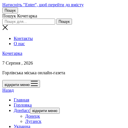
Натисніть "Enter", щоб перейти до вмісту
Пошук
Пошук Кочегарка
Контакты
О нас
Кочегарка
7 Серпня , 2026
Горлівська міська онлайн-газета
відкрити меню
Назад
Главная
Горловка
Донбасс
відкрити меню
Донецк
Луганск
Украина