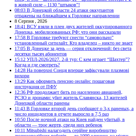
в живой силе – 1130 “штыков”!
08:03
В Донецкой области 24 атаки оккупантов
отражены на ближайшем к Горловке направлении
8 Серпня , 2026
18:41
ВСУ взяли в плен двух жителей оккупированного
Донецка, мобилизованных РФ: что они рассказали
17:58
В Горловке требуют снести “самовольно”
установленный ситилайт. Кто владелец – никто не знает
17:05
В Донецке за день — серия отключений: без света
десятки тысяч абонентов
15:12
УПЛ-2026/2027. 2-й тур: С кем играет “Шахтер”?
Когда и где смотреть?
14:28
На поверхні Сонця вперше зафіксували плазмові
вихори
13:29
Как оформить пенсию онлайн: пошаговая
инструкция от ПФУ
12:36
РФ продолжает бить по населению авиацией,
РСЗО и дронами: убит житель Славянска, 13 жителей
Донецкой области ранены
11:43
В Горловке второй день сообщают о 3-х раненых, а
число инцидентов в отчете выросло в 7,5 раз
10:50
После ночной атаки на Киев найден убитый, в
области — трое жертв, среди них ребенок
10:11
Mitsubishi налагодить серійне виробництво
людиноподібних роботів — до 1000 одиниць на місяць