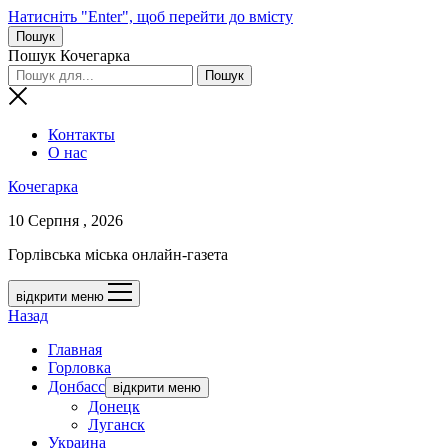
Натисніть "Enter", щоб перейти до вмісту
Пошук
Пошук Кочегарка
Контакты
О нас
Кочегарка
10 Серпня , 2026
Горлівська міська онлайн-газета
відкрити меню
Назад
Главная
Горловка
Донбасс
відкрити меню
Донецк
Луганск
Украина