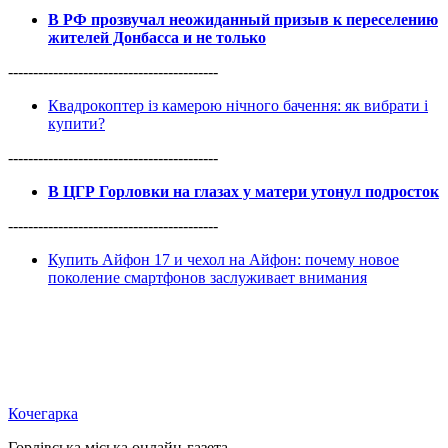
В РФ прозвучал неожиданный призыв к переселению
жителей Донбасса и не только
------------------------------------------
Квадрокоптер із камерою нічного бачення: як вибрати і
купити?
------------------------------------------
В ЦГР Горловки на глазах у матери утонул подросток
------------------------------------------
Купить Айфон 17 и чехол на Айфон: почему новое
поколение смартфонов заслуживает внимания
Кочегарка
Горлівська міська онлайн-газета