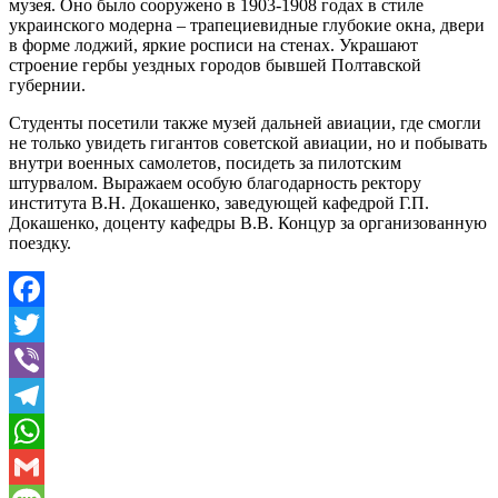
музея. Оно было сооружено в 1903-1908 годах в стиле
украинского модерна – трапециевидные глубокие окна, двери
в форме лоджий, яркие росписи на стенах. Украшают
строение гербы уездных городов бывшей Полтавской
губернии.
Студенты посетили также музей дальней авиации, где смогли
не только увидеть гигантов советской авиации, но и побывать
внутри военных самолетов, посидеть за пилотским
штурвалом. Выражаем особую благодарность ректору
института В.Н. Докашенко, заведующей кафедрой Г.П.
Докашенко, доценту кафедры В.В. Концур за организованную
поездку.
Facebook
Twitter
Viber
Telegram
WhatsApp