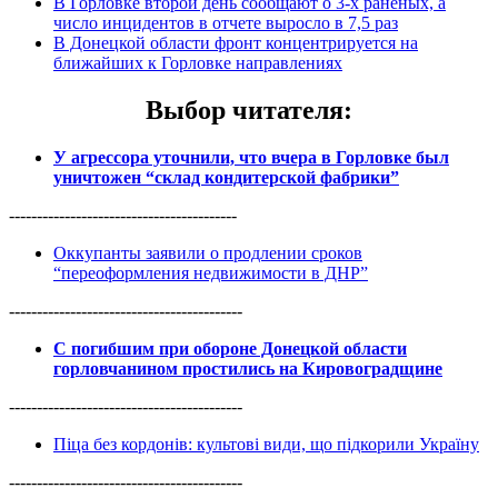
В Горловке второй день сообщают о 3-х раненых, а
число инцидентов в отчете выросло в 7,5 раз
В Донецкой области фронт концентрируется на
ближайших к Горловке направлениях
Выбор читателя
:
У агрессора уточнили, что вчера в Горловке был
уничтожен “склад кондитерской фабрики”
-----------------------------------------
Оккупанты заявили о продлении сроков
“переоформления недвижимости в ДНР”
------------------------------------------
С погибшим при обороне Донецкой области
горловчанином простились на Кировоградщине
------------------------------------------
Піца без кордонів: культові види, що підкорили Україну
------------------------------------------