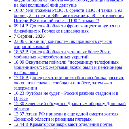
на базі колишньої лінії двигунів
10:07
Уничтожены РСЗО, 6 средств ПВО, 4 танка, 1 ед.
броне-, 2 – спец- и 349 – автотехники, 58 – артиллерии.
Потери РФ в живой силе – 1190 “штыков”!
09:14
В Донецкой области фронт концентрируется на
ближайших к Горловке направлениях
7 Серпня , 2026
23:06
Спокій під контролем: як працюють сучасні
охоронні компанії
18:52
В Донецкой области установят более 20-ти
мобильных железобетонных укрытий
18:09
Оккупанты поймали “посредницу телефонных
мошенников”: их жертвами якобы были и пенсионеры
из Горловки
17:16
В Донецке мотоциклист сбил пособника россиян:
оккупанты сначала сообщали о побеге, затем — о
задержании
16:23
Футбола не будет – Россия разбила стадион и в
Одессе
15:30
Зеленский обсудил с Драпатым оборону Донецкой
области
13:37
Атаки РФ привели к еще одной смерти жителя
Донецкой области и ранениям пятерых
12:44
В Краматорске закрывают отделения почты,