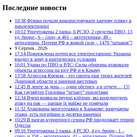
Последние новости
10:38
Фізики почали використовувати харчову плівку в
наноелектроніці
10:12
Уничтожены 2 танка, 6 РСЗО, 2 средства ПВО, 13
ед. броне-, 6 – спец- и 461 – автотехники, 48 –
артиллерии. Потери РФ в живой силе – 1470 “штыков”!
9 Серпня , 2026
17:14
Повреждены почти все электростанции: Украина
входит в зиму в критических условиях
16:01
Удары по ПВО и РЛС: Силы обороны атаковали
объекты агрессора на юге РФ и в Крыму
13:58
Агрессия Кремля – это смерть еще троих жителей
Донецкой области и ранения шестерых
12:45
В ленте за день — один обстрел, а в отчете… 15!
Как гауляйтер Горловки “играет” прилетами
12:34
Вчені виявили імунні клітини, які координують
атаку на рак — раніше їх майже не помічали
11:32
Атакованы многоэтажки в Харькове: разрушены
этажи, есть погибшие и десятки раненых
10:29
В разгар курортного сезона РФ продолжает террор
Одессы
09:16
Уничтожены 2 танка, 4 РСЗО, 4 ед. броне-, 1 –
спец- и 358 – автотехники, 41 – артиллерии. Потери РФ