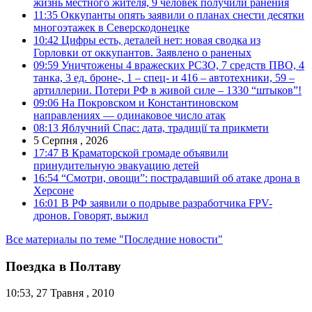
жизнь местного жителя, 9 человек получили ранения
11:35
Оккупанты опять заявили о планах снести десятки
многоэтажек в Северскодонецке
10:42
Цифры есть, деталей нет: новая сводка из
Горловки от оккупантов. Заявлено о раненых
09:59
Уничтожены 4 вражеских РСЗО, 7 средств ПВО, 4
танка, 3 ед. броне-, 1 – спец- и 416 – автотехники, 59 –
артиллерии. Потери РФ в живой силе – 1330 “штыков”!
09:06
На Покровском и Константиновском
направлениях — одинаковое число атак
08:13
Яблучний Спас: дата, традиції та прикмети
5 Серпня , 2026
17:47
В Краматорской громаде объявили
принудительную эвакуацию детей
16:54
“Смотри, овощи”: пострадавший об атаке дрона в
Херсоне
16:01
В РФ заявили о подрыве разработчика FPV-
дронов. Говорят, выжил
Все материалы по теме "Последние новости"
Поездка в Полтаву
10:53, 27 Травня , 2010