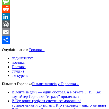
Gmail
Message
Reddit
LinkedIn
WordPress
Email
Share
Опубліковано в
Горловка
пединститут
поездка
Полтава
студент
экскурсия
Більше з
Горловка
Більше записів у Горловка »
В ленте за день — один обстрел, а в отчете… 15! Как
гауляйтер Горловки “играет” прилетами
В Горловке требуют снести “самовольно”
установленный ситилайт. Кто владелец – никто не знает