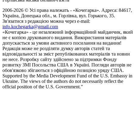
2006-2026 © Усі права належать - «Кочегарка». Адреса: 84617,
Україна, Донецька обл., м. Горлівка, вул. Горького, 35.
Зв'язатися з редакцією можна через e-mail:
info.kochegarka@gmail.com
«Кочегарка» - це незалежний інформаційний майданчик, який
не є копією друкованого видання. Використання матеріалів
допускається за умови активного посилання на видання!
Редакція може не розділяти думку авторів статей та
відповідальності за зміст републікованих матеріалів та новин
не несе. Розробку сайту здійснено за підтримки Фонду
розвитку ЗМІ Посольства США в Україні. Погляди авторів не
обов'язково збігаються з офіційною позицією уряду США.
Supported by the Media Development Fund of the U.S. Embassy in
Ukraine. The views of the authors do not necessarily reflect the
official position of the U.S. Government.”