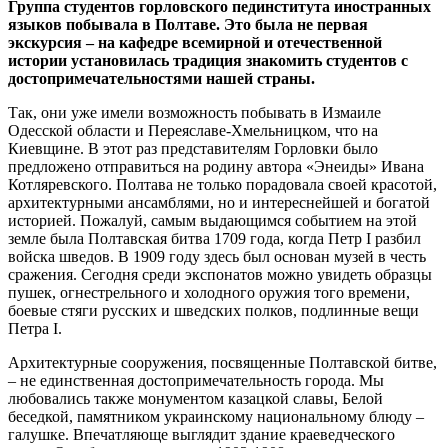
Группа студентов горловского пединститута иностранных
языков побывала в Полтаве. Это была не первая
экскурсия – на кафедре всемирной и отечественной
истории установилась традиция знакомить студентов с
достопримечательностями нашей страны.
Так, они уже имели возможность побывать в Измаиле
Одесской области и Переяславе-Хмельницком, что на
Киевщине. В этот раз представителям Горловки было
предложено отправиться на родину автора «Энеиды» Ивана
Котляревского. Полтава не только порадовала своей красотой,
архитектурными ансамблями, но и интереснейшей и богатой
историей. Пожалуй, самым выдающимся событием на этой
земле была Полтавская битва 1709 года, когда Петр І разбил
войска шведов. В 1909 году здесь был основан музей в честь
сражения. Сегодня среди экспонатов можно увидеть образцы
пушек, огнестрельного и холодного оружия того времени,
боевые стяги русских и шведских полков, подлинные вещи
Петра І.
Архитектурные сооружения, посвященные Полтавской битве,
– не единственная достопримечательность города. Мы
любовались также монументом казацкой славы, Белой
беседкой, памятником украинскому национальному блюду –
галушке. Впечатляюще выглядит здание краеведческого