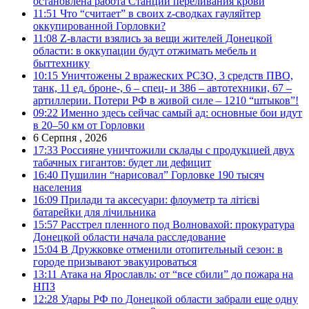
остановлена работа Станции переливания крови
11:51
Что “считает” в своих z-сводках гауляйтер
оккупированной Горловки?
11:08
Z-власти взялись за вещи жителей Донецкой
области: в оккупации будут отжимать мебель и
быттехнику
10:15
Уничтожены 2 вражеских РСЗО, 3 средств ПВО,
танк, 11 ед. броне-, 6 – спец- и 386 – автотехники, 67 –
артиллерии. Потери РФ в живой силе – 1210 “штыков”!
09:22
Именно здесь сейчас самый ад: основные бои идут
в 20–50 км от Горловки
6 Серпня , 2026
17:33
Россияне уничтожили склады с продукцией двух
табачных гигантов: будет ли дефицит
16:40
Пушилин “нарисовал” Горловке 190 тысяч
населения
16:09
Прилади та аксесуари: флоуметр та літієві
батарейки для лічильника
15:57
Расстрел пленного под Волновахой: прокуратура
Донецкой области начала расследование
15:04
В Дружковке отменили отопительный сезон: в
городе призывают эвакуироваться
13:11
Атака на Ярославль: от “все сбили” до пожара на
НПЗ
12:28
Удары РФ по Донецкой области забрали еще одну