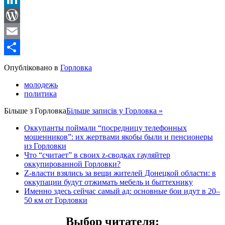
LinkedIn
WordPress
Email
Share
Опубліковано в
Горловка
молодежь
политика
Більше з
Горловка
Більше записів у Горловка »
Оккупанты поймали “посредницу телефонных
мошенников”: их жертвами якобы были и пенсионеры
из Горловки
Что “считает” в своих z-сводках гауляйтер
оккупированной Горловки?
Z-власти взялись за вещи жителей Донецкой области: в
оккупации будут отжимать мебель и быттехнику
Именно здесь сейчас самый ад: основные бои идут в 20–
50 км от Горловки
Выбор читателя
: