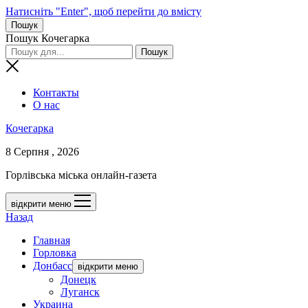
Натисніть "Enter", щоб перейти до вмісту
Пошук
Пошук Кочегарка
Контакты
О нас
Кочегарка
8 Серпня , 2026
Горлівська міська онлайн-газета
відкрити меню
Назад
Главная
Горловка
Донбасс
відкрити меню
Донецк
Луганск
Украина