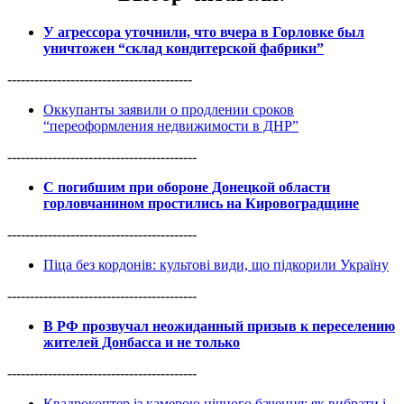
У агрессора уточнили, что вчера в Горловке был
уничтожен “склад кондитерской фабрики”
-----------------------------------------
Оккупанты заявили о продлении сроков
“переоформления недвижимости в ДНР”
------------------------------------------
С погибшим при обороне Донецкой области
горловчанином простились на Кировоградщине
------------------------------------------
Піца без кордонів: культові види, що підкорили Україну
------------------------------------------
В РФ прозвучал неожиданный призыв к переселению
жителей Донбасса и не только
------------------------------------------
Квадрокоптер із камерою нічного бачення: як вибрати і