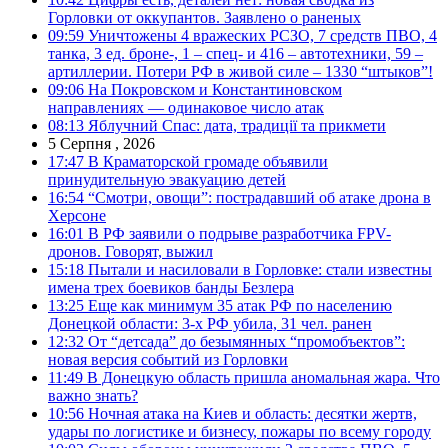
Горловки от оккупантов. Заявлено о раненых
09:59
Уничтожены 4 вражеских РСЗО, 7 средств ПВО, 4
танка, 3 ед. броне-, 1 – спец- и 416 – автотехники, 59 –
артиллерии. Потери РФ в живой силе – 1330 “штыков”!
09:06
На Покровском и Константиновском
направлениях — одинаковое число атак
08:13
Яблучний Спас: дата, традиції та прикмети
5 Серпня , 2026
17:47
В Краматорской громаде объявили
принудительную эвакуацию детей
16:54
“Смотри, овощи”: пострадавший об атаке дрона в
Херсоне
16:01
В РФ заявили о подрыве разработчика FPV-
дронов. Говорят, выжил
15:18
Пытали и насиловали в Горловке: стали известны
имена трех боевиков банды Безлера
13:25
Еще как минимум 35 атак РФ по населению
Донецкой области: 3-х РФ убила, 31 чел. ранен
12:32
От “детсада” до безымянных “промобъектов”:
новая версия событий из Горловки
11:49
В Донецкую область пришла аномальная жара. Что
важно знать?
10:56
Ночная атака на Киев и область: десятки жертв,
удары по логистике и бизнесу, пожары по всему городу