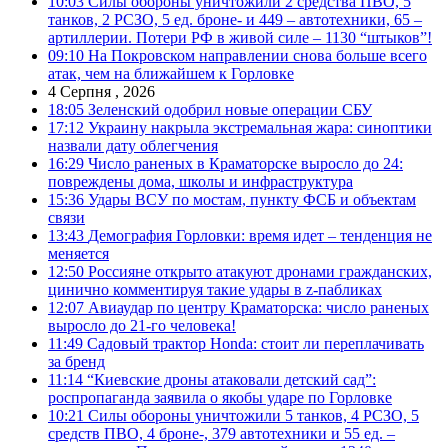
10:03
Силы обороны уничтожили 2 средства ПВО, 5
танков, 2 РСЗО, 5 ед. броне- и 449 – автотехники, 65 –
артиллерии. Потери РФ в живой силе – 1130 “штыков”!
09:10
На Покровском направлении снова больше всего
атак, чем на ближайшем к Горловке
4 Серпня , 2026
18:05
Зеленский одобрил новые операции СБУ
17:12
Украину накрыла экстремальная жара: синоптики
назвали дату облегчения
16:29
Число раненых в Краматорске выросло до 24:
повреждены дома, школы и инфраструктура
15:36
Удары ВСУ по мостам, пункту ФСБ и объектам
связи
13:43
Демография Горловки: время идет – тенденция не
меняется
12:50
Россияне открыто атакуют дронами гражданских,
цинично комментируя такие удары в z-пабликах
12:07
Авиаудар по центру Краматорска: число раненых
выросло до 21-го человека!
11:49
Садовый трактор Honda: стоит ли переплачивать
за бренд
11:14
“Киевские дроны атаковали детский сад”:
роспропаганда заявила о якобы ударе по Горловке
10:21
Силы обороны уничтожили 5 танков, 4 РСЗО, 5
средств ПВО, 4 броне-, 379 автотехники и 55 ед. –