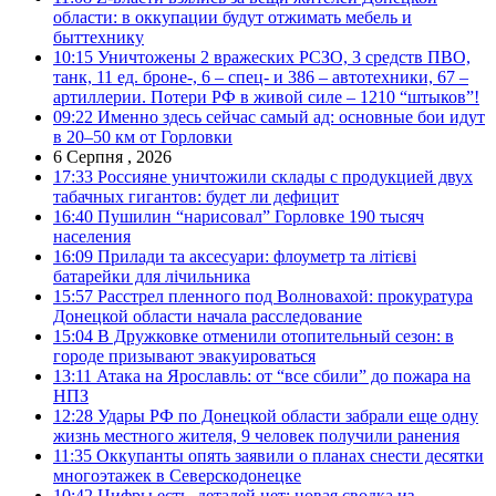
области: в оккупации будут отжимать мебель и
быттехнику
10:15
Уничтожены 2 вражеских РСЗО, 3 средств ПВО,
танк, 11 ед. броне-, 6 – спец- и 386 – автотехники, 67 –
артиллерии. Потери РФ в живой силе – 1210 “штыков”!
09:22
Именно здесь сейчас самый ад: основные бои идут
в 20–50 км от Горловки
6 Серпня , 2026
17:33
Россияне уничтожили склады с продукцией двух
табачных гигантов: будет ли дефицит
16:40
Пушилин “нарисовал” Горловке 190 тысяч
населения
16:09
Прилади та аксесуари: флоуметр та літієві
батарейки для лічильника
15:57
Расстрел пленного под Волновахой: прокуратура
Донецкой области начала расследование
15:04
В Дружковке отменили отопительный сезон: в
городе призывают эвакуироваться
13:11
Атака на Ярославль: от “все сбили” до пожара на
НПЗ
12:28
Удары РФ по Донецкой области забрали еще одну
жизнь местного жителя, 9 человек получили ранения
11:35
Оккупанты опять заявили о планах снести десятки
многоэтажек в Северскодонецке
10:42
Цифры есть, деталей нет: новая сводка из