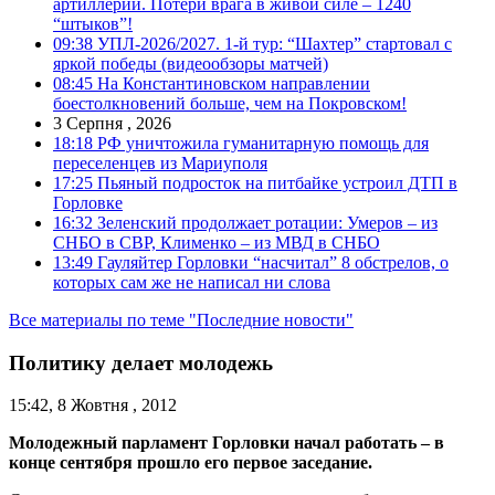
артиллерии. Потери врага в живой силе – 1240
“штыков”!
09:38
УПЛ-2026/2027. 1-й тур: “Шахтер” стартовал с
яркой победы (видеообзоры матчей)
08:45
На Константиновском направлении
боестолкновений больше, чем на Покровском!
3 Серпня , 2026
18:18
РФ уничтожила гуманитарную помощь для
переселенцев из Мариуполя
17:25
Пьяный подросток на питбайке устроил ДТП в
Горловке
16:32
Зеленский продолжает ротации: Умеров – из
СНБО в СВР, Клименко – из МВД в СНБО
13:49
Гауляйтер Горловки “насчитал” 8 обстрелов, о
которых сам же не написал ни слова
Все материалы по теме "Последние новости"
Политику делает молодежь
15:42, 8 Жовтня , 2012
Молодежный парламент
Горловки начал работать – в
конце сентября прошло его первое заседание.