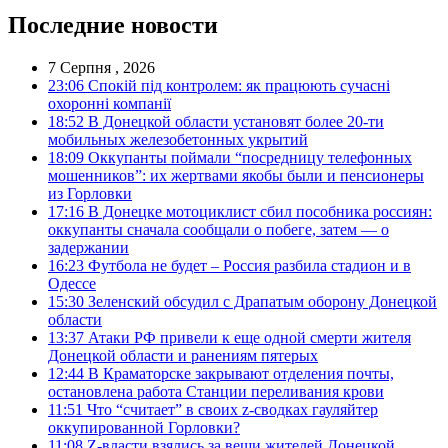
Последние новости
7 Серпня , 2026
23:06
Спокій під контролем: як працюють сучасні
охоронні компанії
18:52
В Донецкой области установят более 20-ти
мобильных железобетонных укрытий
18:09
Оккупанты поймали “посредницу телефонных
мошенников”: их жертвами якобы были и пенсионеры
из Горловки
17:16
В Донецке мотоциклист сбил пособника россиян:
оккупанты сначала сообщали о побеге, затем — о
задержании
16:23
Футбола не будет – Россия разбила стадион и в
Одессе
15:30
Зеленский обсудил с Драпатым оборону Донецкой
области
13:37
Атаки РФ привели к еще одной смерти жителя
Донецкой области и ранениям пятерых
12:44
В Краматорске закрывают отделения почты,
остановлена работа Станции переливания крови
11:51
Что “считает” в своих z-сводках гауляйтер
оккупированной Горловки?
11:08
Z-власти взялись за вещи жителей Донецкой