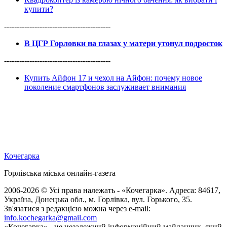
купити?
------------------------------------------
В ЦГР Горловки на глазах у матери утонул подросток
------------------------------------------
Купить Айфон 17 и чехол на Айфон: почему новое
поколение смартфонов заслуживает внимания
Кочегарка
Горлівська міська онлайн-газета
2006-2026 © Усі права належать - «Кочегарка». Адреса: 84617,
Україна, Донецька обл., м. Горлівка, вул. Горького, 35.
Зв'язатися з редакцією можна через e-mail:
info.kochegarka@gmail.com
«Кочегарка» - це незалежний інформаційний майданчик, який