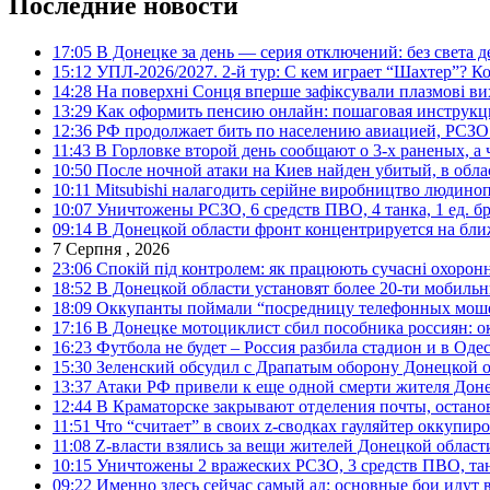
Последние новости
17:05
В Донецке за день — серия отключений: без света д
15:12
УПЛ-2026/2027. 2-й тур: С кем играет “Шахтер”? Ко
14:28
На поверхні Сонця вперше зафіксували плазмові ви
13:29
Как оформить пенсию онлайн: пошаговая инструк
12:36
РФ продолжает бить по населению авиацией, РСЗО 
11:43
В Горловке второй день сообщают о 3-х раненых, а 
10:50
После ночной атаки на Киев найден убитый, в обла
10:11
Mitsubishi налагодить серійне виробництво людинопо
10:07
Уничтожены РСЗО, 6 средств ПВО, 4 танка, 1 ед. бр
09:14
В Донецкой области фронт концентрируется на бл
7 Серпня , 2026
23:06
Спокій під контролем: як працюють сучасні охоронн
18:52
В Донецкой области установят более 20-ти мобил
18:09
Оккупанты поймали “посредницу телефонных моше
17:16
В Донецке мотоциклист сбил пособника россиян: о
16:23
Футбола не будет – Россия разбила стадион и в Оде
15:30
Зеленский обсудил с Драпатым оборону Донецкой 
13:37
Атаки РФ привели к еще одной смерти жителя Доне
12:44
В Краматорске закрывают отделения почты, остано
11:51
Что “считает” в своих z-сводках гауляйтер оккупи
11:08
Z-власти взялись за вещи жителей Донецкой област
10:15
Уничтожены 2 вражеских РСЗО, 3 средств ПВО, танк,
09:22
Именно здесь сейчас самый ад: основные бои идут 