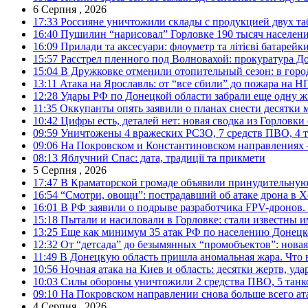
6 Серпня , 2026
17:33
Россияне уничтожили склады с продукцией двух та
16:40
Пушилин “нарисовал” Горловке 190 тысяч населен
16:09
Прилади та аксесуари: флоуметр та літієві батарейк
15:57
Расстрел пленного под Волновахой: прокуратура До
15:04
В Дружковке отменили отопительный сезон: в горо
13:11
Атака на Ярославль: от “все сбили” до пожара на Н
12:28
Удары РФ по Донецкой области забрали еще одну ж
11:35
Оккупанты опять заявили о планах снести десятки 
10:42
Цифры есть, деталей нет: новая сводка из Горловки
09:59
Уничтожены 4 вражеских РСЗО, 7 средств ПВО, 4 тан
09:06
На Покровском и Константиновском направлениях 
08:13
Яблучний Спас: дата, традиції та прикмети
5 Серпня , 2026
17:47
В Краматорской громаде объявили принудительную
16:54
“Смотри, овощи”: пострадавший об атаке дрона в Х
16:01
В РФ заявили о подрыве разработчика FPV-дронов.
15:18
Пытали и насиловали в Горловке: стали известны и
13:25
Еще как минимум 35 атак РФ по населению Донецкой
12:32
От “детсада” до безымянных “промобъектов”: новая
11:49
В Донецкую область пришла аномальная жара. Что 
10:56
Ночная атака на Киев и область: десятки жертв, уд
10:03
Силы обороны уничтожили 2 средства ПВО, 5 танков
09:10
На Покровском направлении снова больше всего ат
4 Серпня , 2026