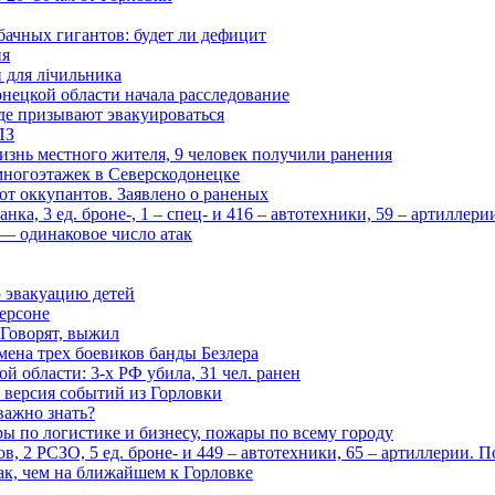
бачных гигантов: будет ли дефицит
ия
и для лічильника
нецкой области начала расследование
де призывают эвакуироваться
ПЗ
изнь местного жителя, 9 человек получили ранения
многоэтажек в Северскодонецке
 от оккупантов. Заявлено о раненых
ка, 3 ед. броне-, 1 – спец- и 416 – автотехники, 59 – артиллер
— одинаковое число атак
 эвакуацию детей
ерсоне
 Говорят, выжил
мена трех боевиков банды Безлера
 области: 3-х РФ убила, 31 чел. ранен
 версия событий из Горловки
важно знать?
ары по логистике и бизнесу, пожары по всему городу
, 2 РСЗО, 5 ед. броне- и 449 – автотехники, 65 – артиллерии. 
ак, чем на ближайшем к Горловке