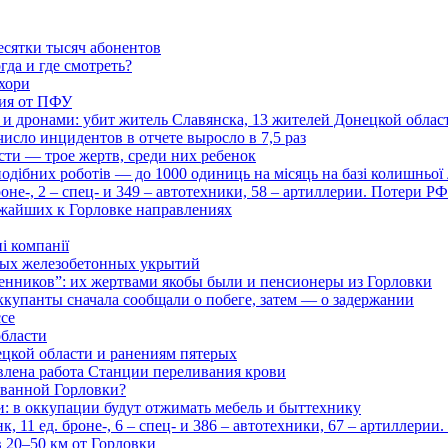
есятки тысяч абонентов
гда и где смотреть?
хори
ция от ПФУ
и дронами: убит житель Славянска, 13 жителей Донецкой облас
число инцидентов в отчете выросло в 7,5 раз
сти — трое жертв, среди них ребенок
дібних роботів — до 1000 одиниць на місяць на базі колишньої л
оне-, 2 – спец- и 349 – автотехники, 58 – артиллерии. Потери Р
ижайших к Горловке направлениях
і компанії
ьных железобетонных укрытий
нников”: их жертвами якобы были и пенсионеры из Горловки
ккупанты сначала сообщали о побеге, затем — о задержании
ссе
области
цкой области и ранениям пятерых
влена работа Станции переливания крови
рованной Горловки?
и: в оккупации будут отжимать мебель и быттехнику
 11 ед. броне-, 6 – спец- и 386 – автотехники, 67 – артиллерии
в 20–50 км от Горловки