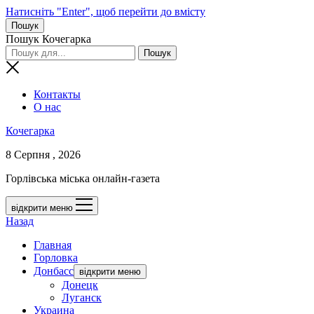
Натисніть "Enter", щоб перейти до вмісту
Пошук
Пошук Кочегарка
Контакты
О нас
Кочегарка
8 Серпня , 2026
Горлівська міська онлайн-газета
відкрити меню
Назад
Главная
Горловка
Донбасс
відкрити меню
Донецк
Луганск
Украина