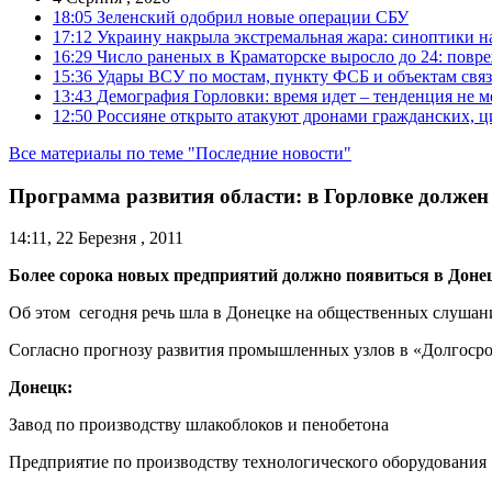
18:05
Зеленский одобрил новые операции СБУ
17:12
Украину накрыла экстремальная жара: синоптики н
16:29
Число раненых в Краматорске выросло до 24: повр
15:36
Удары ВСУ по мостам, пункту ФСБ и объектам свя
13:43
Демография Горловки: время идет – тенденция не м
12:50
Россияне открыто атакуют дронами гражданских, ц
Все материалы по теме "Последние новости"
Программа развития области: в Горловке долже
14:11, 22 Березня , 2011
Более сорока новых предприятий должно появиться в Донецк
Об этом cегодня речь шла в Донецке на общественных слуша
Согласно прогнозу развития промышленных узлов в «Долгосро
Донецк:
Завод по производству шлакоблоков и пенобетона
Предприятие по производству технологического оборудования