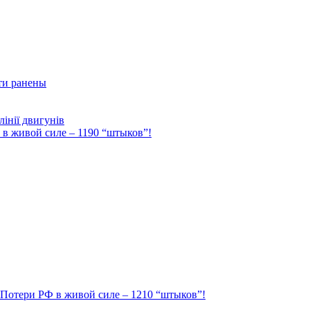
ти ранены
інії двигунів
Ф в живой силе – 1190 “штыков”!
. Потери РФ в живой силе – 1210 “штыков”!