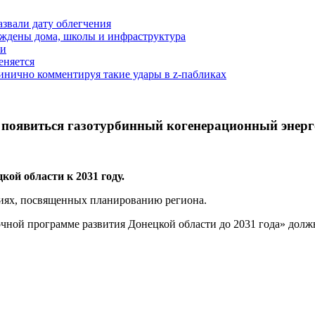
азвали дату облегчения
еждены дома, школы и инфраструктура
зи
еняется
инично комментируя такие удары в z-пабликах
н появиться газотурбинный когенерационный энер
ой области к 2031 году.
ниях, посвященных планированию региона.
чной программе развития Донецкой области до 2031 года» дол