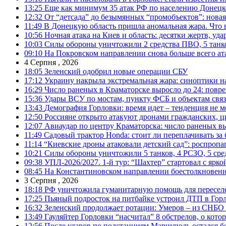
13:25
Еще как минимум 35 атак РФ по населению Донецкой
12:32
От “детсада” до безымянных “промобъектов”: новая
11:49
В Донецкую область пришла аномальная жара. Что 
10:56
Ночная атака на Киев и область: десятки жертв, уд
10:03
Силы обороны уничтожили 2 средства ПВО, 5 танков
09:10
На Покровском направлении снова больше всего ат
4 Серпня , 2026
18:05
Зеленский одобрил новые операции СБУ
17:12
Украину накрыла экстремальная жара: синоптики н
16:29
Число раненых в Краматорске выросло до 24: повр
15:36
Удары ВСУ по мостам, пункту ФСБ и объектам свя
13:43
Демография Горловки: время идет – тенденция не м
12:50
Россияне открыто атакуют дронами гражданских, ц
12:07
Авиаудар по центру Краматорска: число раненых вы
11:49
Садовый трактор Honda: стоит ли переплачивать за
11:14
“Киевские дроны атаковали детский сад”: роспропаг
10:21
Силы обороны уничтожили 5 танков, 4 РСЗО, 5 средс
09:38
УПЛ-2026/2027. 1-й тур: “Шахтер” стартовал с ярк
08:45
На Константиновском направлении боестолкновени
3 Серпня , 2026
18:18
РФ уничтожила гуманитарную помощь для пересел
17:25
Пьяный подросток на питбайке устроил ДТП в Гор
16:32
Зеленский продолжает ротации: Умеров – из СНБО
13:49
Гауляйтер Горловки “насчитал” 8 обстрелов, о кото
12:56
После ударов по подстанциям Мариуполь остался без