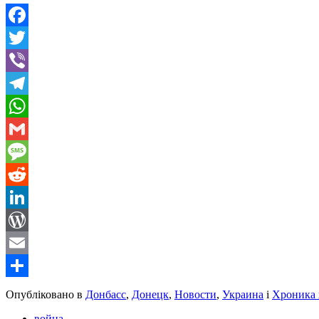
Facebook
Twitter
Viber
Telegram
WhatsApp
Gmail
Message
Reddit
LinkedIn
WordPress
Email
Share
Опубліковано в
Донбасс
,
Донецк
,
Новости
,
Украина
і
Хроника 
война