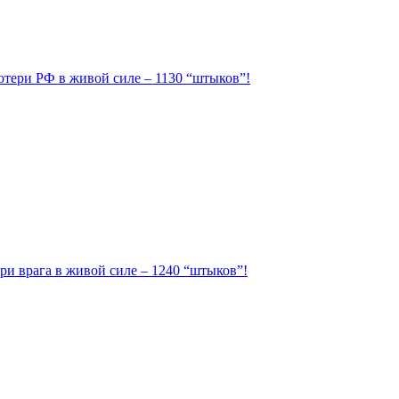
Потери РФ в живой силе – 1130 “штыков”!
ри врага в живой силе – 1240 “штыков”!