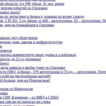
 области: 3-х РФ убила, 31 чел. ранен
 версия событий из Горловки
важно знать?
ары по логистике и бизнесу, пожары по всему городу
, 2 РСЗО, 5 ед. броне- и 449 – автотехники, 65 – артиллерии. 
ак, чем на ближайшем к Горловке
азвали дату облегчения
еждены дома, школы и инфраструктура
зи
еняется
инично комментируя такие удары в z-пабликах
росло до 21-го человека!
 бренд
анда заявила о якобы ударе по Горловке
тв ПВО, 4 броне-, 379 автотехники и 55 ед. – артиллерии. Поте
ой победы (видеообзоры матчей)
й больше, чем на Покровском!
енцев из Мариуполя
ловке
 в СВР, Клименко – из МВД в СНБО
рых сам же не написал ни слова
 света, воды и связи