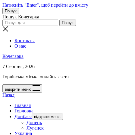
Натисніть "Enter", щоб перейти до вмісту
Пошук
Пошук Кочегарка
Контакты
О нас
Кочегарка
7 Серпня , 2026
Горлівська міська онлайн-газета
відкрити меню
Назад
Главная
Горловка
Донбасс
відкрити меню
Донецк
Луганск
Украина