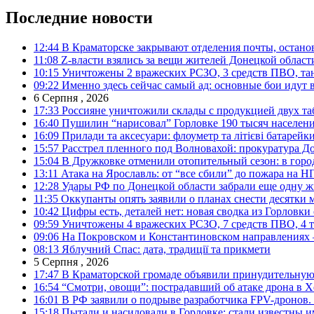
Последние новости
12:44
В Краматорске закрывают отделения почты, остано
11:08
Z-власти взялись за вещи жителей Донецкой област
10:15
Уничтожены 2 вражеских РСЗО, 3 средств ПВО, танк,
09:22
Именно здесь сейчас самый ад: основные бои идут 
6 Серпня , 2026
17:33
Россияне уничтожили склады с продукцией двух та
16:40
Пушилин “нарисовал” Горловке 190 тысяч населен
16:09
Прилади та аксесуари: флоуметр та літієві батарейк
15:57
Расстрел пленного под Волновахой: прокуратура До
15:04
В Дружковке отменили отопительный сезон: в горо
13:11
Атака на Ярославль: от “все сбили” до пожара на Н
12:28
Удары РФ по Донецкой области забрали еще одну ж
11:35
Оккупанты опять заявили о планах снести десятки 
10:42
Цифры есть, деталей нет: новая сводка из Горловки
09:59
Уничтожены 4 вражеских РСЗО, 7 средств ПВО, 4 тан
09:06
На Покровском и Константиновском направлениях 
08:13
Яблучний Спас: дата, традиції та прикмети
5 Серпня , 2026
17:47
В Краматорской громаде объявили принудительную
16:54
“Смотри, овощи”: пострадавший об атаке дрона в Х
16:01
В РФ заявили о подрыве разработчика FPV-дронов.
15:18
Пытали и насиловали в Горловке: стали известны и