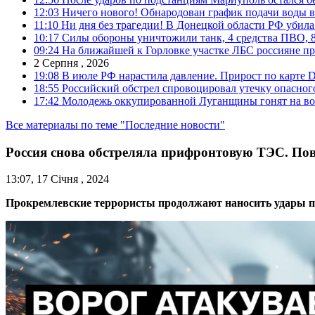
12:03
Ничего нового! Обнародован график подачи воды в
11:10
Ни дня без трагедии! В Донецкой области РФ убила
10:17
Силы обороны уничтожили танк, 4 средства ПВО, 8 Р
09:24
На ближайшей к Горловке участке ЛБС россияне про
2 Серпня , 2026
19:08
В июле РФ нарастила давление. Прирост по карте De
18:55
Российский обстрел спровоцировал утечку опасног
17:42
Молодежь оккупированной Луганщины гонят на во
Все материалы по теме "Последние новости"
Россия снова обстреляла прифронтовую ТЭС. По
13:07, 17 Січня , 2024
Прокремлевские террористы продолжают наносить удары по