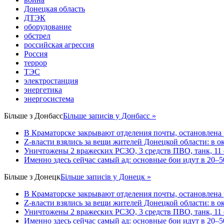
Донецкая область
ДТЭК
оборудование
обстрел
российская агрессия
Россия
террор
ТЭС
электростанция
энергетика
энергосистема
Більше з
Донбасс
Більше записів у Донбасс »
В Краматорске закрывают отделения почты, остановлена
Z-власти взялись за вещи жителей Донецкой области: в 
Уничтожены 2 вражеских РСЗО, 3 средств ПВО, танк, 11 ед
Именно здесь сейчас самый ад: основные бои идут в 20–5
Більше з
Донецк
Більше записів у Донецк »
В Краматорске закрывают отделения почты, остановлена
Z-власти взялись за вещи жителей Донецкой области: в 
Уничтожены 2 вражеских РСЗО, 3 средств ПВО, танк, 11 ед
Именно здесь сейчас самый ад: основные бои идут в 20–5