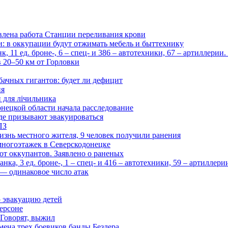
влена работа Станции переливания крови
и: в оккупации будут отжимать мебель и быттехнику
 11 ед. броне-, 6 – спец- и 386 – автотехники, 67 – артиллерии
в 20–50 км от Горловки
бачных гигантов: будет ли дефицит
ия
и для лічильника
нецкой области начала расследование
де призывают эвакуироваться
ПЗ
изнь местного жителя, 9 человек получили ранения
многоэтажек в Северскодонецке
 от оккупантов. Заявлено о раненых
ка, 3 ед. броне-, 1 – спец- и 416 – автотехники, 59 – артиллер
— одинаковое число атак
 эвакуацию детей
ерсоне
 Говорят, выжил
мена трех боевиков банды Безлера