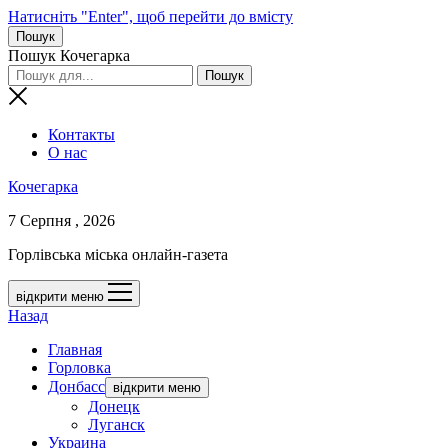
Натисніть "Enter", щоб перейти до вмісту
Пошук
Пошук Кочегарка
Контакты
О нас
Кочегарка
7 Серпня , 2026
Горлівська міська онлайн-газета
відкрити меню
Назад
Главная
Горловка
Донбасс
відкрити меню
Донецк
Луганск
Украина