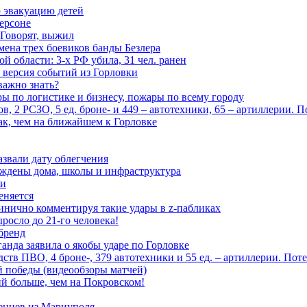
 эвакуацию детей
ерсоне
 Говорят, выжил
мена трех боевиков банды Безлера
 области: 3-х РФ убила, 31 чел. ранен
 версия событий из Горловки
важно знать?
ары по логистике и бизнесу, пожары по всему городу
, 2 РСЗО, 5 ед. броне- и 449 – автотехники, 65 – артиллерии. 
ак, чем на ближайшем к Горловке
азвали дату облегчения
еждены дома, школы и инфраструктура
зи
еняется
инично комментируя такие удары в z-пабликах
росло до 21-го человека!
 бренд
анда заявила о якобы ударе по Горловке
тв ПВО, 4 броне-, 379 автотехники и 55 ед. – артиллерии. Поте
ой победы (видеообзоры матчей)
й больше, чем на Покровском!
енцев из Мариуполя