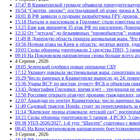
17:47
В Краматорской громаде объявили принудительную
16:54
“Смотри, овощи”: пострадавший об атаке дрона в Х
16:01
В РФ заявили о подрыве разработчика FPV-дронов.
15:18
Пытали и насиловали в Горловке: стали известны и
13:25
Еще как минимум 35 атак РФ по населению Донецкой
12:32
От “детсада” до безымянных “промобъектов”: новая
11:49
В Донецкую область пришла аномальная жара. Что 
10:56
Ночная атака на Киев и область: десятки жертв, уд
10:03
Силы обороны уничтожили 2 средства ПВО, 5 танков
09:10
На Покровском направлении снова больше всего ат
4 Серпня , 2026
18:05
Зеленский одобрил новые операции СБУ
17:12
Украину накрыла экстремальная жара: синоптики н
16:29
Число раненых в Краматорске выросло до 24: повр
15:36
Удары ВСУ по мостам, пункту ФСБ и объектам свя
13:43
Демография Горловки: время идет – тенденция не м
12:50
Россияне открыто атакуют дронами гражданских, ц
12:07
Авиаудар по центру Краматорска: число раненых вы
11:49
Садовый трактор Honda: стоит ли переплачивать за
11:14
“Киевские дроны атаковали детский сад”: роспропаг
10:21
Силы обороны уничтожили 5 танков, 4 РСЗО, 5 средс
09:38
УПЛ-2026/2027. 1-й тур: “Шахтер” стартовал с ярк
08:45
На Константиновском направлении боестолкновени
3 Серпня , 2026
18:18
РФ уничтожила гуманитарную помощь для пересел