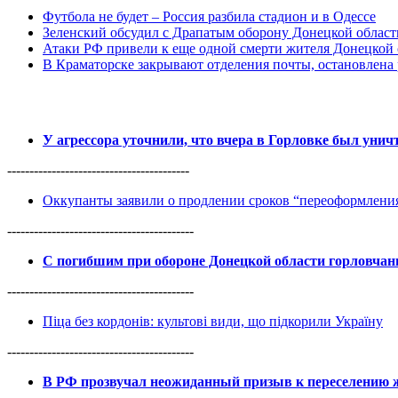
Футбола не будет – Россия разбила стадион и в Одессе
Зеленский обсудил с Драпатым оборону Донецкой област
Атаки РФ привели к еще одной смерти жителя Донецкой 
В Краматорске закрывают отделения почты, остановлена
У агрессора уточнили, что вчера в Горловке был уни
-----------------------------------------
Оккупанты заявили о продлении сроков “переоформлен
------------------------------------------
С погибшим при обороне Донецкой области горловча
------------------------------------------
Піца без кордонів: культові види, що підкорили Україну
------------------------------------------
В РФ прозвучал неожиданный призыв к переселению ж