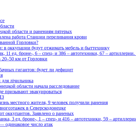
ссе
области
цкой области и ранениям пятерых
влена работа Станции переливания крови
рованной Горловки?
и: в оккупации будут отжимать мебель и быттехнику
 11 ед. броне-, 6 – спец- и 386 – автотехники, 67 – артиллерии
в 20–50 км от Горловки
бачных гигантов: будет ли дефицит
ия
и для лічильника
нецкой области начала расследование
де призывают эвакуироваться
ПЗ
изнь местного жителя, 9 человек получили ранения
многоэтажек в Северскодонецке
 от оккупантов. Заявлено о раненых
ка, 3 ед. броне-, 1 – спец- и 416 – автотехники, 59 – артиллер
— одинаковое число атак