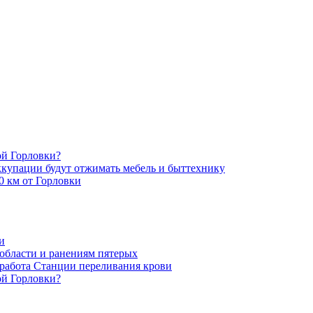
ой Горловки?
оккупации будут отжимать мебель и быттехнику
0 км от Горловки
и
области и ранениям пятерых
 работа Станции переливания крови
ой Горловки?