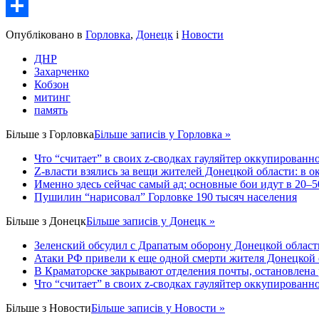
Email
Share
Опубліковано в
Горловка
,
Донецк
і
Новости
ДНР
Захарченко
Кобзон
митинг
память
Більше з
Горловка
Більше записів у Горловка »
Что “считает” в своих z-сводках гауляйтер оккупированн
Z-власти взялись за вещи жителей Донецкой области: в 
Именно здесь сейчас самый ад: основные бои идут в 20–5
Пушилин “нарисовал” Горловке 190 тысяч населения
Більше з
Донецк
Більше записів у Донецк »
Зеленский обсудил с Драпатым оборону Донецкой област
Атаки РФ привели к еще одной смерти жителя Донецкой 
В Краматорске закрывают отделения почты, остановлена
Что “считает” в своих z-сводках гауляйтер оккупированн
Більше з
Новости
Більше записів у Новости »