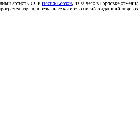
родный артист СССР
Иосиф Кобзон
, из-за чего в Горловке отмен
” прогремел взрыв, в результате которого погиб тогдашний лиде