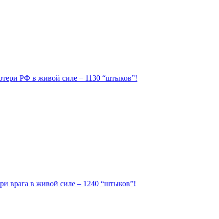
Потери РФ в живой силе – 1130 “штыков”!
ри врага в живой силе – 1240 “штыков”!