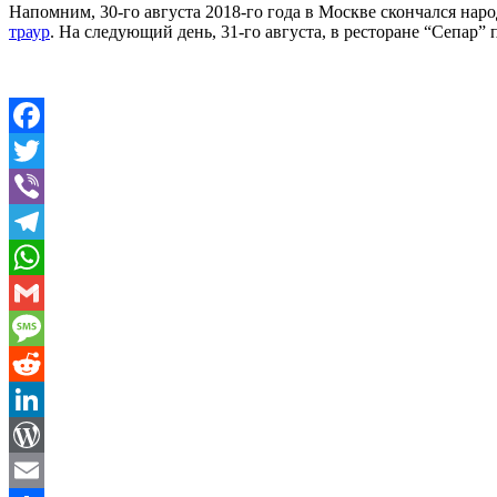
Напомним, 30-го августа 2018-го года в Москве скончался на
траур
. На следующий день, 31-го августа, в ресторане “Сепар
Facebook
Twitter
Viber
Telegram
WhatsApp
Gmail
Message
Reddit
LinkedIn
WordPress