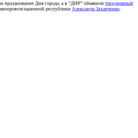
или празднование Дня города, а в “ДНР” объявили
трехдневный
р самопровозглашенной республики
Александр Захарченко
.