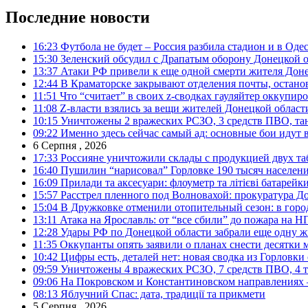
Последние новости
16:23
Футбола не будет – Россия разбила стадион и в Оде
15:30
Зеленский обсудил с Драпатым оборону Донецкой 
13:37
Атаки РФ привели к еще одной смерти жителя Доне
12:44
В Краматорске закрывают отделения почты, остано
11:51
Что “считает” в своих z-сводках гауляйтер оккупи
11:08
Z-власти взялись за вещи жителей Донецкой област
10:15
Уничтожены 2 вражеских РСЗО, 3 средств ПВО, танк,
09:22
Именно здесь сейчас самый ад: основные бои идут 
6 Серпня , 2026
17:33
Россияне уничтожили склады с продукцией двух та
16:40
Пушилин “нарисовал” Горловке 190 тысяч населен
16:09
Прилади та аксесуари: флоуметр та літієві батарейк
15:57
Расстрел пленного под Волновахой: прокуратура До
15:04
В Дружковке отменили отопительный сезон: в горо
13:11
Атака на Ярославль: от “все сбили” до пожара на Н
12:28
Удары РФ по Донецкой области забрали еще одну ж
11:35
Оккупанты опять заявили о планах снести десятки 
10:42
Цифры есть, деталей нет: новая сводка из Горловки
09:59
Уничтожены 4 вражеских РСЗО, 7 средств ПВО, 4 тан
09:06
На Покровском и Константиновском направлениях 
08:13
Яблучний Спас: дата, традиції та прикмети
5 Серпня , 2026