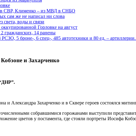
ловке
 в СВР, Клименко – из МВД в СНБО
рых сам же не написал ни слова
 света, воды и связи
 оккупированной Горловке на август
 2 гражданских, 14 ранены
СЗО, 5 броне-, 6 спец-, 485 автотехники и 80 ед. – артиллерии
 Кобзоне и Захарченко
 “ДНР”.
на и Александра Захарченко и в Сквере героев состоялся митин
огочисленными собравшимися горожанами выступили представит
ложение цветов у постамента, где стояли портреты Иосифа Кобз