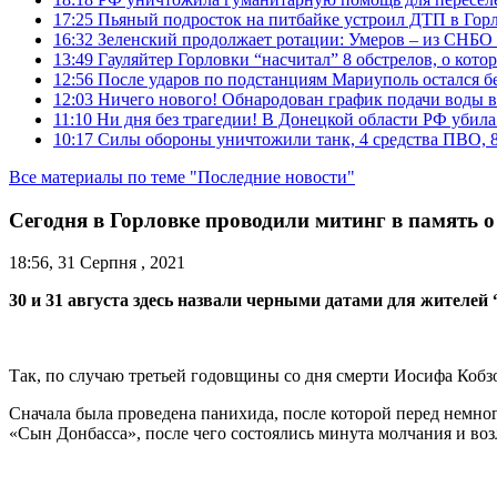
17:25
Пьяный подросток на питбайке устроил ДТП в Гор
16:32
Зеленский продолжает ротации: Умеров – из СНБО
13:49
Гауляйтер Горловки “насчитал” 8 обстрелов, о кото
12:56
После ударов по подстанциям Мариуполь остался без
12:03
Ничего нового! Обнародован график подачи воды в
11:10
Ни дня без трагедии! В Донецкой области РФ убила
10:17
Силы обороны уничтожили танк, 4 средства ПВО, 8 Р
Все материалы по теме "Последние новости"
Сегодня в Горловке проводили митинг в память о
18:56, 31 Серпня , 2021
30 и 31 августа здесь назвали черными датами для жителей
Так, по случаю третьей годовщины со дня смерти Иосифа Кобзо
Сначала была проведена панихида, после которой перед немн
«Сын Донбасса», после чего состоялись минута молчания и воз