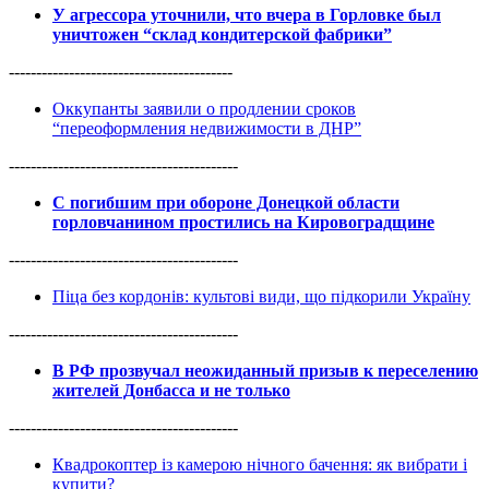
У агрессора уточнили, что вчера в Горловке был
уничтожен “склад кондитерской фабрики”
-----------------------------------------
Оккупанты заявили о продлении сроков
“переоформления недвижимости в ДНР”
------------------------------------------
С погибшим при обороне Донецкой области
горловчанином простились на Кировоградщине
------------------------------------------
Піца без кордонів: культові види, що підкорили Україну
------------------------------------------
В РФ прозвучал неожиданный призыв к переселению
жителей Донбасса и не только
------------------------------------------
Квадрокоптер із камерою нічного бачення: як вибрати і
купити?