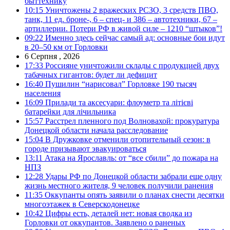
быттехнику
10:15
Уничтожены 2 вражеских РСЗО, 3 средств ПВО,
танк, 11 ед. броне-, 6 – спец- и 386 – автотехники, 67 –
артиллерии. Потери РФ в живой силе – 1210 “штыков”!
09:22
Именно здесь сейчас самый ад: основные бои идут
в 20–50 км от Горловки
6 Серпня , 2026
17:33
Россияне уничтожили склады с продукцией двух
табачных гигантов: будет ли дефицит
16:40
Пушилин “нарисовал” Горловке 190 тысяч
населения
16:09
Прилади та аксесуари: флоуметр та літієві
батарейки для лічильника
15:57
Расстрел пленного под Волновахой: прокуратура
Донецкой области начала расследование
15:04
В Дружковке отменили отопительный сезон: в
городе призывают эвакуироваться
13:11
Атака на Ярославль: от “все сбили” до пожара на
НПЗ
12:28
Удары РФ по Донецкой области забрали еще одну
жизнь местного жителя, 9 человек получили ранения
11:35
Оккупанты опять заявили о планах снести десятки
многоэтажек в Северскодонецке
10:42
Цифры есть, деталей нет: новая сводка из
Горловки от оккупантов. Заявлено о раненых