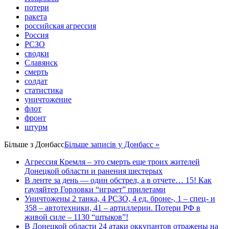
потери
ракета
российская агрессия
Россия
РСЗО
сводки
Славянск
смерть
солдат
статистика
уничтожение
флот
фронт
штурм
Більше з
Донбасс
Більше записів у Донбасс »
Агрессия Кремля – это смерть еще троих жителей
Донецкой области и ранения шестерых
В ленте за день — один обстрел, а в отчете… 15! Как
гауляйтер Горловки “играет” прилетами
Уничтожены 2 танка, 4 РСЗО, 4 ед. броне-, 1 – спец- и
358 – автотехники, 41 – артиллерии. Потери РФ в
живой силе – 1130 “штыков”!
В Донецкой области 24 атаки оккупантов отражены на