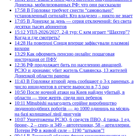
Донецка, мобилизованных РФ: что они рассказали
17:58
В Горловке требуют снести “самовольно”
установленный ситилайт. Кто владелец – никто не знает
17:05
В Донецке за день — серия отключений: без света
десятки тысяч абонентов
15:12
УПЛ-2026/2027. 2-й тур: С кем играет “Шахтер”?
Когда и где смотреть?
14:28
На поверхні Сонця вперше зафіксували плазмові
вихори
13:29
Как оформить пенсию онлайн: пошаговая
инструкция от ПФУ
12:36
РФ продолжает бить по населению авиацией,
РСЗО и дронами: убит житель Славянска, 13 жителей
Донецкой области ранены
11:43
В Горловке второй день сообщают о 3-х раненых, а
число инцидентов в отчете выросло в 7,5 раз
10:50
После ночной атаки на Киев найден убитый, в
области — трое жертв, среди них ребенок
10:11
Mitsubishi налагодить серійне виробництво
людиноподібних роботів — до 1000 одиниць на місяць
на базі колишньої лінії двигунів
10:07
Уничтожены РСЗО, 6 средств ПВО, 4 танка, 1 ед.
броне-, 2 – спец- и 349 – автотехники, 58 – артиллерии.
Потери РФ в живой силе – 1190 “штыков”!
09:14
В Донецкой области фронт концентрируется на