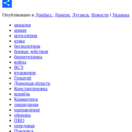
Email
Share
Опубліковано в
Донбасс
,
Донецк
,
Луганск
,
Новости
і
Украина
авиация
армия
артиллерия
атака
беспилотник
боевые действия
бронетехника
война
ВСУ
вторжение
Генштаб
Донецкая область
Константиновка
корабль
Краматорск
ликвидация
направление
оборона
ПВО
передовая
Покровск