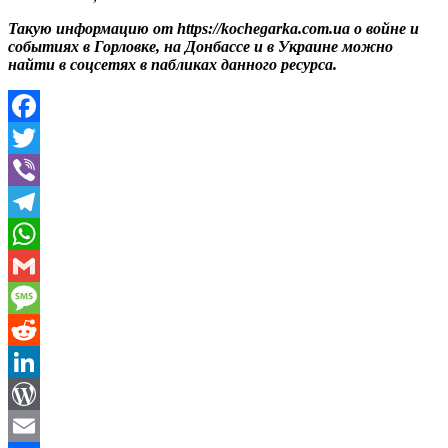
Такую информацию от https://kochegarka.com.ua о войне и
событиях в Горловке, на Донбассе и в Украине можно
найти в соцсетях в пабликах данного ресурса.
Facebook
Twitter
Viber
Telegram
WhatsApp
Gmail
Message
Reddit
LinkedIn
WordPress