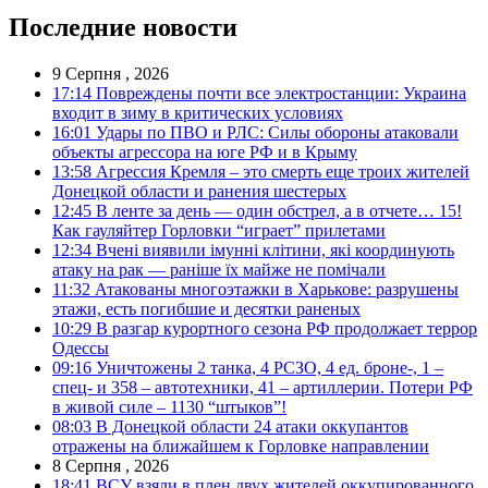
Последние новости
9 Серпня , 2026
17:14
Повреждены почти все электростанции: Украина
входит в зиму в критических условиях
16:01
Удары по ПВО и РЛС: Силы обороны атаковали
объекты агрессора на юге РФ и в Крыму
13:58
Агрессия Кремля – это смерть еще троих жителей
Донецкой области и ранения шестерых
12:45
В ленте за день — один обстрел, а в отчете… 15!
Как гауляйтер Горловки “играет” прилетами
12:34
Вчені виявили імунні клітини, які координують
атаку на рак — раніше їх майже не помічали
11:32
Атакованы многоэтажки в Харькове: разрушены
этажи, есть погибшие и десятки раненых
10:29
В разгар курортного сезона РФ продолжает террор
Одессы
09:16
Уничтожены 2 танка, 4 РСЗО, 4 ед. броне-, 1 –
спец- и 358 – автотехники, 41 – артиллерии. Потери РФ
в живой силе – 1130 “штыков”!
08:03
В Донецкой области 24 атаки оккупантов
отражены на ближайшем к Горловке направлении
8 Серпня , 2026
18:41
ВСУ взяли в плен двух жителей оккупированного