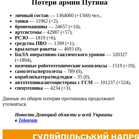
Потери армии Путина
личный состав
— 1364060 (+1560) чел.,
танки
— 11962 (+2),
бронемашины
— 24657 (+14),
артсистемы
– 42987 (+57),
РСЗО
— 1819 (+6),
средства ПВО
— 1399 (+1),
крылатые ракеты
— 4693 (0),
БпЛА оперативно-тактического уровня
— 320327
(+1894),
наземные робототехнические комплексы
– 1519 (+19),
самолеты/вертолеты
– 789 (0),
корабли/катера/подлодки
– 35 (0),
автотехника/автоцистерны
с ГСМ
— 101237 (+524),
спецтехника
— 4234 (+3).
Данные по общим потерям противника продолжают
уточняться.
Новости Донецкой области и всей Украины
в
Telegram