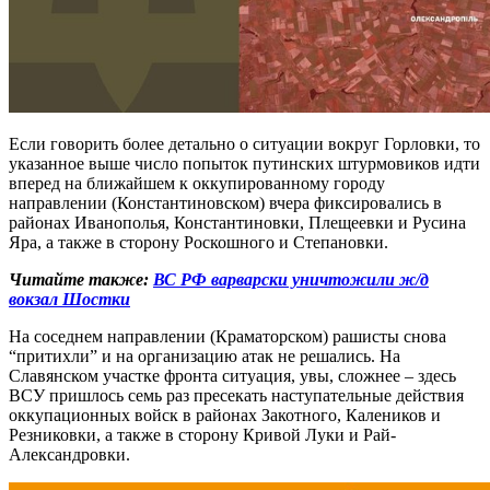
Если говорить более детально о ситуации вокруг Горловки, то
указанное выше число попыток путинских штурмовиков идти
вперед на ближайшем к оккупированному городу
направлении (Константиновском) вчера фиксировались в
районах Иванополья, Константиновки, Плещеевки и Русина
Яра, а также в сторону Роскошного и Степановки.
Читайте также:
ВС РФ варварски уничтожили ж/д
вокзал Шостки
На соседнем направлении (Краматорском) рашисты снова
“притихли” и на организацию атак не решались. На
Славянском участке фронта ситуация, увы, сложнее – здесь
ВСУ пришлось семь раз пресекать наступательные действия
оккупационных войск в районах Закотного, Калеников и
Резниковки, а также в сторону Кривой Луки и Рай-
Александровки.