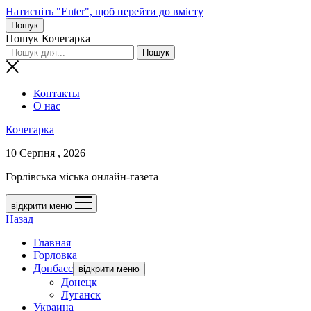
Натисніть "Enter", щоб перейти до вмісту
Пошук
Пошук Кочегарка
Контакты
О нас
Кочегарка
10 Серпня , 2026
Горлівська міська онлайн-газета
відкрити меню
Назад
Главная
Горловка
Донбасс
відкрити меню
Донецк
Луганск
Украина