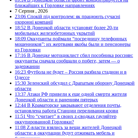
ближайших к Горловке направлениях
7 Серпня , 2026
23:06
Спокій під контролем: як працюють сучасні
охоронні компанії
18:52
В Донецкой области установят более 20-ти
мобильных железобетонных укрытий
18:09
Оккупанты поймали “посредницу телефонных
мошенников”: их жертвами якобы были и пенсионеры
из Горловки
17:16
В Донецке мотоциклист сбил пособника россиян:
оккупанты сначала сообщали о побеге, затем — о
задержании
16:23
Футбола не будет – Россия разбила стадион и в
Одессе
15:30
Зеленский обсудил с Драпатым оборону Донецкой
области
13:37
Атаки РФ привели к еще одной смерти жителя
Донецкой области и ранениям пятерых
12:44
В Краматорске закрывают отделения почты,
остановлена работа Станции переливания крови
11:51
Что “считает” в своих z-сводках гауляйтер
оккупированной Горловки?
11:08
Z-власти взялись за вещи жителей Донецкой
области: в оккупации будут отжимать мебель и