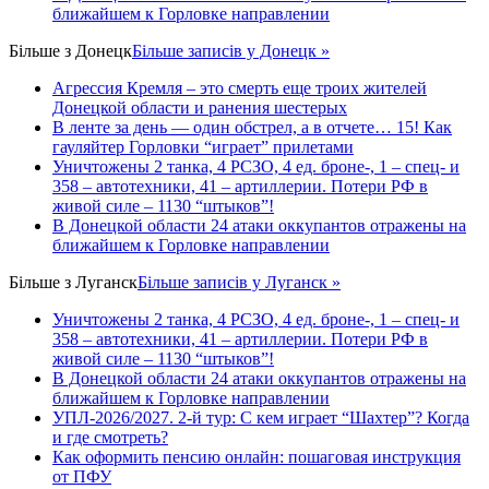
ближайшем к Горловке направлении
Більше з
Донецк
Більше записів у Донецк »
Агрессия Кремля – это смерть еще троих жителей
Донецкой области и ранения шестерых
В ленте за день — один обстрел, а в отчете… 15! Как
гауляйтер Горловки “играет” прилетами
Уничтожены 2 танка, 4 РСЗО, 4 ед. броне-, 1 – спец- и
358 – автотехники, 41 – артиллерии. Потери РФ в
живой силе – 1130 “штыков”!
В Донецкой области 24 атаки оккупантов отражены на
ближайшем к Горловке направлении
Більше з
Луганск
Більше записів у Луганск »
Уничтожены 2 танка, 4 РСЗО, 4 ед. броне-, 1 – спец- и
358 – автотехники, 41 – артиллерии. Потери РФ в
живой силе – 1130 “штыков”!
В Донецкой области 24 атаки оккупантов отражены на
ближайшем к Горловке направлении
УПЛ-2026/2027. 2-й тур: С кем играет “Шахтер”? Когда
и где смотреть?
Как оформить пенсию онлайн: пошаговая инструкция
от ПФУ