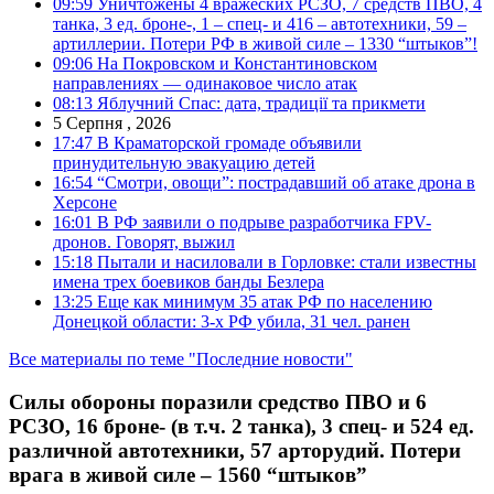
09:59
Уничтожены 4 вражеских РСЗО, 7 средств ПВО, 4
танка, 3 ед. броне-, 1 – спец- и 416 – автотехники, 59 –
артиллерии. Потери РФ в живой силе – 1330 “штыков”!
09:06
На Покровском и Константиновском
направлениях — одинаковое число атак
08:13
Яблучний Спас: дата, традиції та прикмети
5 Серпня , 2026
17:47
В Краматорской громаде объявили
принудительную эвакуацию детей
16:54
“Смотри, овощи”: пострадавший об атаке дрона в
Херсоне
16:01
В РФ заявили о подрыве разработчика FPV-
дронов. Говорят, выжил
15:18
Пытали и насиловали в Горловке: стали известны
имена трех боевиков банды Безлера
13:25
Еще как минимум 35 атак РФ по населению
Донецкой области: 3-х РФ убила, 31 чел. ранен
Все материалы по теме "Последние новости"
Силы обороны поразили средство ПВО и 6
РСЗО, 16 броне- (в т.ч. 2 танка), 3 спец- и 524 ед.
различной автотехники, 57 арторудий. Потери
врага в живой силе – 1560 “штыков”