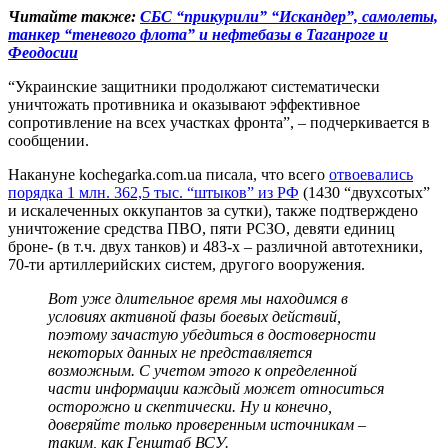
Читайте также:
СБС “прикурили” “Искандер”, самолеты,
танкер “теневого флота” и нефтебазы в Таганроге и
Феодосии
“Украинские защитники продолжают систематически
уничтожать противника и оказывают эффективное
сопротивление на всех участках фронта”, – подчеркивается в
сообщении.
Накануне kochegarka.com.ua писала, что всего
отвоевались
порядка 1 млн. 362,5 тыс. “штыков” из РФ
(1430 “двухсотых”
и искалеченных оккупантов за сутки), также подтверждено
уничтожение средства ПВО, пяти РСЗО, девяти единиц
броне- (в т.ч. двух танков) и 483-х – различной автотехники,
70-ти артиллерийских систем, другого вооружения.
Вот уже длительное время мы находимся в
условиях активной фазы боевых действий,
поэтому зачастую убедиться в достоверности
некоторых данных не представляется
возможным. С учетом этого к определенной
части информации каждый может относиться
осторожно и скептически. Ну и конечно,
доверяйте только проверенным источникам –
таким, как Генштаб ВСУ.