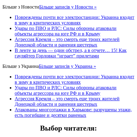
Більше з
Новости
Більше записів у Новости »
Повреждены почти все электростанции: Украина входит
в зиму в критических условиях
Удары по ПВО и РЛС: Силы обороны атаковали
объекты агрессора на юге РФ и в Крыму
Агрессия Кремля – это смерть еще троих жителей
Донецкой области и ранения шестерых
В ленте за день — один обстрел, а в отчете… 15! Как
гауляйтер Горловки “играет” прилетами
Більше з
Украина
Більше записів у Украина »
Повреждены почти все электростанции: Украина входит
в зиму в критических условиях
Удары по ПВО и РЛС: Силы обороны атаковали
объекты агрессора на юге РФ и в Крыму
Агрессия Кремля – это смерть еще троих жителей
Донецкой области и ранения шестерых
Атакованы многоэтажки в Харькове: разрушены этажи,
есть погибшие и десятки раненых
Выбор читателя
: