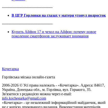
------------------------------------------
В ЦГР Горловки на глазах у матери утонул подросток
------------------------------------------
Купить Айфон 17 и чехол на Айфон: почему новое
поколение смартфонов заслуживает внимания
Кочегарка
Горлівська міська онлайн-газета
2006-2026 © Усі права належать - «Кочегарка». Адреса: 84617,
Україна, Донецька обл., м. Горлівка, вул. Горького, 35.
Зв'язатися з редакцією можна через e-mail:
info.kochegarka@gmail.com
«Кочегарка» - це незалежний інформаційний майданчик, який
не є копією друкованого видання. Використання матеріалів