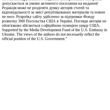
допускається за умови активного посилання на видання!
Редакція може не розділяти думку авторів статей та
відповідальності за зміст републікованих матеріалів та новин
не несе. Розробку сайту здійснено за підтримки Фонду
розвитку ЗМІ Посольства США в Україні. Погляди авторів не
обов'язково збігаються з офіційною позицією уряду США.
Supported by the Media Development Fund of the U.S. Embassy in
Ukraine. The views of the authors do not necessarily reflect the
official position of the U.S. Government.”