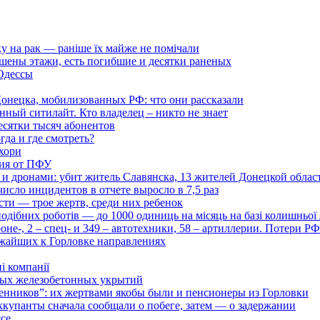
ку на рак — раніше їх майже не помічали
ушены этажи, есть погибшие и десятки раненых
 Одессы
онецка, мобилизованных РФ: что они рассказали
нный ситилайт. Кто владелец – никто не знает
есятки тысяч абонентов
гда и где смотреть?
хори
ция от ПФУ
и дронами: убит житель Славянска, 13 жителей Донецкой облас
число инцидентов в отчете выросло в 7,5 раз
сти — трое жертв, среди них ребенок
дібних роботів — до 1000 одиниць на місяць на базі колишньої л
оне-, 2 – спец- и 349 – автотехники, 58 – артиллерии. Потери Р
ижайших к Горловке направлениях
і компанії
ьных железобетонных укрытий
нников”: их жертвами якобы были и пенсионеры из Горловки
ккупанты сначала сообщали о побеге, затем — о задержании
ссе