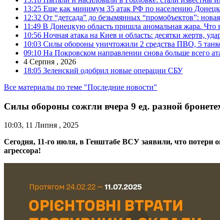
13:25
Еще как минимум 35 атак РФ по населению Донецкой
12:32
От “детсада” до безымянных “промобъектов”: новая
11:49
В Донецкую область пришла аномальная жара. Что 
10:56
Ночная атака на Киев и область: десятки жертв, уд
10:03
Силы обороны уничтожили 2 средства ПВО, 5 танков
09:10
На Покровском направлении снова больше всего ат
4 Серпня , 2026
18:05
Зеленский одобрил новые операции СБУ
Все материалы по теме "Последние новости"
Силы обороны сожгли вчера 9 ед. разной бронетех
10:03, 11 Липня , 2025
Сегодня, 11-го июля, в Генштабе ВСУ заявили, что потери
агрессора!