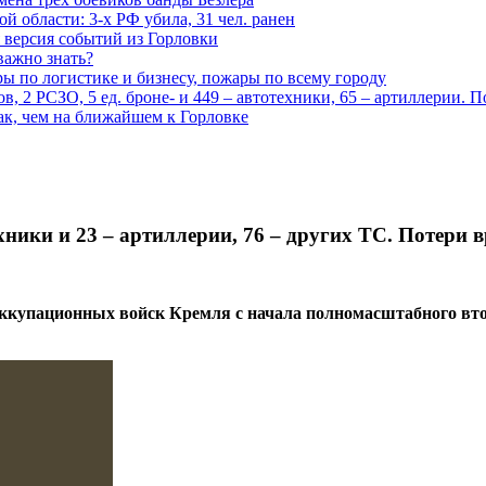
 области: 3-х РФ убила, 31 чел. ранен
 версия событий из Горловки
важно знать?
ары по логистике и бизнесу, пожары по всему городу
, 2 РСЗО, 5 ед. броне- и 449 – автотехники, 65 – артиллерии. 
ак, чем на ближайшем к Горловке
ники и 23 – артиллерии, 76 – других ТС. Потери 
 оккупационных войск Кремля с начала полномасштабного вто