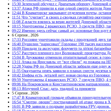
15:30
Зеленский обсудил с Драпатым оборону Донецкой 
13:37
Атаки РФ привели к еще одной смерти жителя Доне
12:44
В Краматорске закрывают отделения почты, остано
11:51
Что “считает” в своих z-сводках гауляйтер оккупи
11:08
Z-власти взялись за вещи жителей Донецкой област
10:15
Уничтожены 2 вражеских РСЗО, 3 средств ПВО, танк,
09:22
Именно здесь сейчас самый ад: основные бои идут 
6 Серпня , 2026
17:33
Россияне уничтожили склады с продукцией двух та
16:40
Пушилин “нарисовал” Горловке 190 тысяч населен
16:09
Прилади та аксесуари: флоуметр та літієві батарейк
15:57
Расстрел пленного под Волновахой: прокуратура До
15:04
В Дружковке отменили отопительный сезон: в горо
13:11
Атака на Ярославль: от “все сбили” до пожара на Н
12:28
Удары РФ по Донецкой области забрали еще одну ж
11:35
Оккупанты опять заявили о планах снести десятки 
10:42
Цифры есть, деталей нет: новая сводка из Горловки
09:59
Уничтожены 4 вражеских РСЗО, 7 средств ПВО, 4 тан
09:06
На Покровском и Константиновском направлениях 
08:13
Яблучний Спас: дата, традиції та прикмети
5 Серпня , 2026
17:47
В Краматорской громаде объявили принудительную
16:54
“Смотри, овощи”: пострадавший об атаке дрона в Х
16:01
В РФ заявили о подрыве разработчика FPV-дронов.
15:18
Пытали и насиловали в Горловке: стали известны и