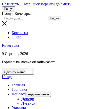
Натисніть "Enter", щоб перейти до вмісту
Пошук
Пошук Кочегарка
Контакты
О нас
Кочегарка
9 Серпня , 2026
Горлівська міська онлайн-газета
відкрити меню
Назад
Главная
Горловка
Донбасс
відкрити меню
Донецк
Луганск
Украина