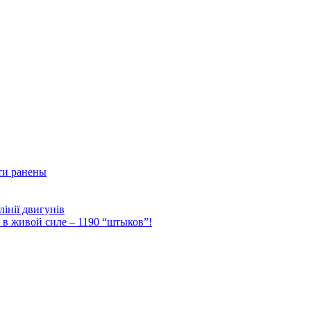
ти ранены
інії двигунів
Ф в живой силе – 1190 “штыков”!