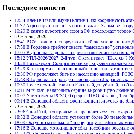
Последние новости
12:34
Вчені виявили імунні клітини, які координують ата
11:32
Агрессор атакованы многоэтажки в Харькове: разр
10:29
В разгар курортного сезона РФ продолжает террор
8 Серпня , 2026
18:41
ВСУ взяли в плен двух жителей оккупированного Д
17:58
В Горловке требуют снести “самовольно” установле
17:05
В Донецке за день — серия отключений: без света д
15:12
УПЛ-2026/2027. 2-й тур: С кем играет “Шахтер”? Ко
14:28
На поверхні Сонця вперше зафіксували плазмові ви
13:29
Как оформить пенсию онлайн: пошаговая инструк
12:36
РФ продолжает бить по населению авиацией, РСЗО 
11:43
В Горловке второй день сообщают о 3-х раненых, а 
10:50
После ночной атаки на Киев найден убитый, в обла
10:11
Mitsubishi налагодить серійне виробництво людинопо
10:07
Уничтожены РСЗО, 6 средств ПВО, 4 танка, 1 ед. бр
09:14
В Донецкой области фронт концентрируется на бл
7 Серпня , 2026
23:06
Спокій під контролем: як працюють сучасні охоронн
18:52
В Донецкой области установят более 20-ти мобил
18:09
Оккупанты поймали “посредницу телефонных моше
17:16
В Донецке мотоциклист сбил пособника россиян: о
16:23
Футбола не будет – Россия разбила стадион и в Оде