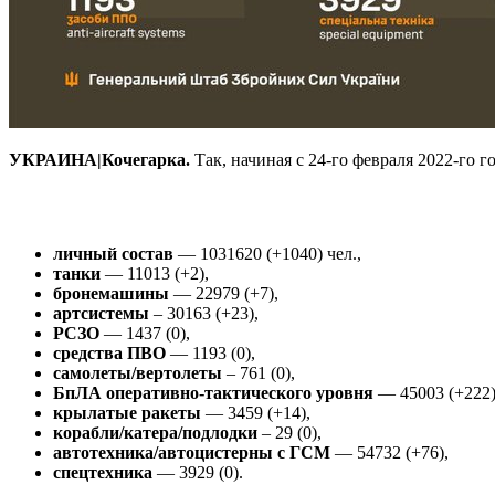
УКРАИНА|Кочегарка.
Так, начиная с 24-го февраля 2022-го
личный состав
— 1031620 (+1040) чел.,
танки
— 11013 (+2),
бронемашины
— 22979 (+7),
артсистемы
– 30163 (+23),
РСЗО
— 1437 (0),
средства ПВО
— 1193 (0),
самолеты/вертолеты
– 761 (0),
БпЛА оперативно-тактического уровня
— 45003 (+222)
крылатые ракеты
— 3459 (+14),
корабли/катера/подлодки
– 29 (0),
автотехника/автоцистерны с ГСМ
— 54732 (+76),
спецтехника
— 3929 (0).