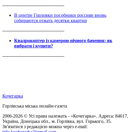
------------------------------------------
В центре Горловки пособники россиян вновь
собираются отжать десятки квартир
------------------------------------------
Квадрокоптер із камерою нічного бачення: як
вибрати і купити?
------------------------------------------
Кочегарка
Горлівська міська онлайн-газета
2006-2026 © Усі права належать - «Кочегарка». Адреса: 84617,
Україна, Донецька обл., м. Горлівка, вул. Горького, 35.
Зв'язатися з редакцією можна через e-mail:
info.kochegarka@gmail.com