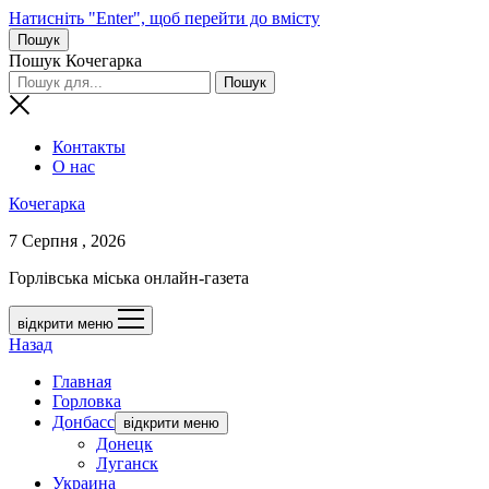
Натисніть "Enter", щоб перейти до вмісту
Пошук
Пошук Кочегарка
Контакты
О нас
Кочегарка
7 Серпня , 2026
Горлівська міська онлайн-газета
відкрити меню
Назад
Главная
Горловка
Донбасс
відкрити меню
Донецк
Луганск
Украина