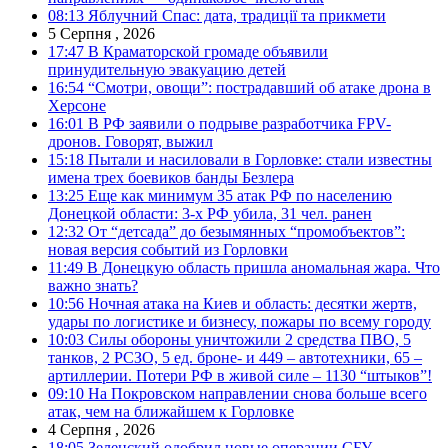
08:13
Яблучний Спас: дата, традиції та прикмети
5 Серпня , 2026
17:47
В Краматорской громаде объявили
принудительную эвакуацию детей
16:54
“Смотри, овощи”: пострадавший об атаке дрона в
Херсоне
16:01
В РФ заявили о подрыве разработчика FPV-
дронов. Говорят, выжил
15:18
Пытали и насиловали в Горловке: стали известны
имена трех боевиков банды Безлера
13:25
Еще как минимум 35 атак РФ по населению
Донецкой области: 3-х РФ убила, 31 чел. ранен
12:32
От “детсада” до безымянных “промобъектов”:
новая версия событий из Горловки
11:49
В Донецкую область пришла аномальная жара. Что
важно знать?
10:56
Ночная атака на Киев и область: десятки жертв,
удары по логистике и бизнесу, пожары по всему городу
10:03
Силы обороны уничтожили 2 средства ПВО, 5
танков, 2 РСЗО, 5 ед. броне- и 449 – автотехники, 65 –
артиллерии. Потери РФ в живой силе – 1130 “штыков”!
09:10
На Покровском направлении снова больше всего
атак, чем на ближайшем к Горловке
4 Серпня , 2026
18:05
Зеленский одобрил новые операции СБУ