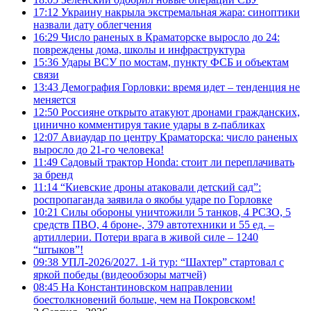
17:12
Украину накрыла экстремальная жара: синоптики
назвали дату облегчения
16:29
Число раненых в Краматорске выросло до 24:
повреждены дома, школы и инфраструктура
15:36
Удары ВСУ по мостам, пункту ФСБ и объектам
связи
13:43
Демография Горловки: время идет – тенденция не
меняется
12:50
Россияне открыто атакуют дронами гражданских,
цинично комментируя такие удары в z-пабликах
12:07
Авиаудар по центру Краматорска: число раненых
выросло до 21-го человека!
11:49
Садовый трактор Honda: стоит ли переплачивать
за бренд
11:14
“Киевские дроны атаковали детский сад”:
роспропаганда заявила о якобы ударе по Горловке
10:21
Силы обороны уничтожили 5 танков, 4 РСЗО, 5
средств ПВО, 4 броне-, 379 автотехники и 55 ед. –
артиллерии. Потери врага в живой силе – 1240
“штыков”!
09:38
УПЛ-2026/2027. 1-й тур: “Шахтер” стартовал с
яркой победы (видеообзоры матчей)
08:45
На Константиновском направлении
боестолкновений больше, чем на Покровском!