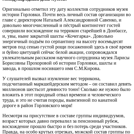
Оригинально отметил эту дату коллектив сотрудников музея
истории Горловки. Почти весь личный состав организации во
главе с директором Натальей Александровной Савенко, и
довольно многочисленный и пёстрый контингент гостей
совершили восхождение на террикон старейшей в Донбассе,
и, увы, ныне закрытой шахты «Кочегарка». Довольно
энергичный подъём по серпантину на высоту восемьдесят
метров под сенью густой рощи посаженной здесь в своё время
и буйно цветущей сейчас белой акации, сопровождался
увлекательным рассказом научного сотрудника музея Ларисы
Борисовны Прохоровой об истории Горловки, шахты и
завода, в прошлом носившего имя С.М.Кирова.
У слушателей вызвал изумление вес террикона,
подсчитанный маркшейдерским методом – он составил девять
миллионов шестьсот девяносто тонн! Сколько же нужно было
вложить в этот породный отвал времени и человеческого
труда, и это не считая породы, вывезенной по канатной
дороге в район Горловского моря!
Несмотря на присутствие в составе группы индивидуумов,
возраст которых давно перевалил за пенсионный рубеж,
восхождение прошло быстро и без потерь среди участников.
Правда, на особо крутых отрезках, мужской состав группы по