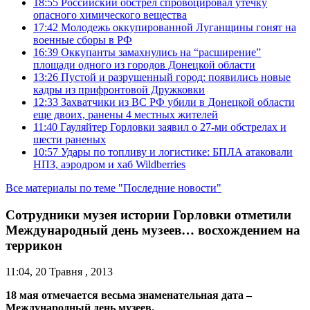
18:55
Российский обстрел спровоцировал утечку
опасного химического вещества
17:42
Молодежь оккупированной Луганщины гонят на
военные сборы в РФ
16:39
Оккупанты замахнулись на “расширение”
площади одного из городов Донецкой области
13:26
Пустой и разрушенный город: появились новые
кадры из прифронтовой Дружковки
12:33
Захватчики из ВС РФ убили в Донецкой области
еще двоих, ранены 4 местных жителей
11:40
Гауляйтер Горловки заявил о 27-ми обстрелах и
шести раненых
10:57
Удары по топливу и логистике: БПЛА атаковали
НПЗ, аэродром и хаб Wildberries
Все материалы по теме "Последние новости"
Сотрудники музея истории Горловки отметили
Международный день музеев… восхождением на
террикон
11:04, 20 Травня , 2013
18 мая отмечается весьма знаменательная дата –
Международный день музеев.