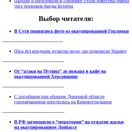
Пытали и насиловали в Горловке: стали известны имена
трех боевиков банды Безлера
Выбор читателя
:
В Сети появились фото из оккупированной Горловки
-----------------------------------------
Піца без кордонів: культові види, що підкорили Україну
------------------------------------------
От “атаки на Путина” до пожара в кафе на
оккупированной Херсонщине
------------------------------------------
С погибшим при обороне Донецкой области
горловчанином простились на Кировоградщине
------------------------------------------
В РФ заговорили о “моратории” на отжатие жилья
на оккупированном Донбассе