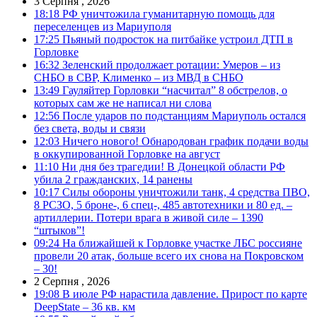
3 Серпня , 2026
18:18
РФ уничтожила гуманитарную помощь для
переселенцев из Мариуполя
17:25
Пьяный подросток на питбайке устроил ДТП в
Горловке
16:32
Зеленский продолжает ротации: Умеров – из
СНБО в СВР, Клименко – из МВД в СНБО
13:49
Гауляйтер Горловки “насчитал” 8 обстрелов, о
которых сам же не написал ни слова
12:56
После ударов по подстанциям Мариуполь остался
без света, воды и связи
12:03
Ничего нового! Обнародован график подачи воды
в оккупированной Горловке на август
11:10
Ни дня без трагедии! В Донецкой области РФ
убила 2 гражданских, 14 ранены
10:17
Силы обороны уничтожили танк, 4 средства ПВО,
8 РСЗО, 5 броне-, 6 спец-, 485 автотехники и 80 ед. –
артиллерии. Потери врага в живой силе – 1390
“штыков”!
09:24
На ближайшей к Горловке участке ЛБС россияне
провели 20 атак, больше всего их снова на Покровском
– 30!
2 Серпня , 2026
19:08
В июле РФ нарастила давление. Прирост по карте
DeepState – 36 кв. км