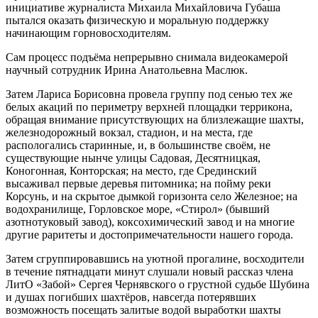
инициативе журналиста Михаила Михайловича Губаша
пытался оказать физическую и моральную поддержку
начинающим горновосходителям.
Сам процесс подъёма непрерывно снимала видеокамерой
научный сотрудник Ирина Анатольевна Маслюк.
Затем Лариса Борисовна провела группу под сенью тех же
белых акаций по периметру верхней площадки террикона,
обращая внимание присутствующих на близлежащие шахты,
железнодорожный вокзал, стадион, и на места, где
распологались старинные, и, в большинстве своём, не
существующие нынче улицы Садовая, Десятницкая,
Коногонная, Конторская; на место, где Срединский
высаживал первые деревья питомника; на пойму реки
Корсунь, и на скрытое дымкой горизонта село Железное; на
водохранилище, Горловское море, «Стирол» (бывший
азотнотуковый завод), коксохимический завод и на многие
другие раритеты и достопримечательности нашего города.
Затем сгруппировавшись на уютной прогалине, восходители
в течение пятнадцати минут слушали новый рассказ члена
ЛитО «Забой» Сергея Чернявского о грустной судьбе Шубина
и душах погибших шахтёров, навсегда потерявших
возможность посещать залитые водой выработки шахты