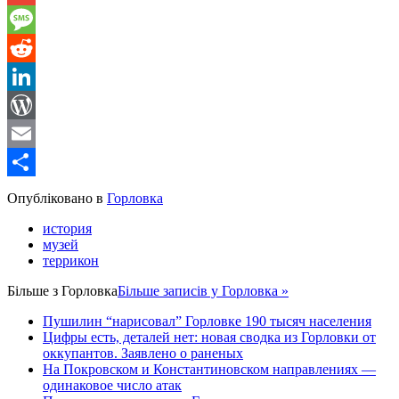
Gmail
Message
Reddit
LinkedIn
WordPress
Email
Share
Опубліковано в
Горловка
история
музей
террикон
Більше з
Горловка
Більше записів у Горловка »
Пушилин “нарисовал” Горловке 190 тысяч населения
Цифры есть, деталей нет: новая сводка из Горловки от
оккупантов. Заявлено о раненых
На Покровском и Константиновском направлениях —
одинаковое число атак