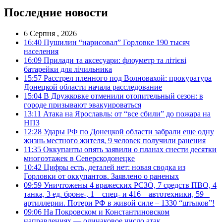
Последние новости
6 Серпня , 2026
16:40
Пушилин “нарисовал” Горловке 190 тысяч
населения
16:09
Прилади та аксесуари: флоуметр та літієві
батарейки для лічильника
15:57
Расстрел пленного под Волновахой: прокуратура
Донецкой области начала расследование
15:04
В Дружковке отменили отопительный сезон: в
городе призывают эвакуироваться
13:11
Атака на Ярославль: от “все сбили” до пожара на
НПЗ
12:28
Удары РФ по Донецкой области забрали еще одну
жизнь местного жителя, 9 человек получили ранения
11:35
Оккупанты опять заявили о планах снести десятки
многоэтажек в Северскодонецке
10:42
Цифры есть, деталей нет: новая сводка из
Горловки от оккупантов. Заявлено о раненых
09:59
Уничтожены 4 вражеских РСЗО, 7 средств ПВО, 4
танка, 3 ед. броне-, 1 – спец- и 416 – автотехники, 59 –
артиллерии. Потери РФ в живой силе – 1330 “штыков”!
09:06
На Покровском и Константиновском
направлениях — одинаковое число атак