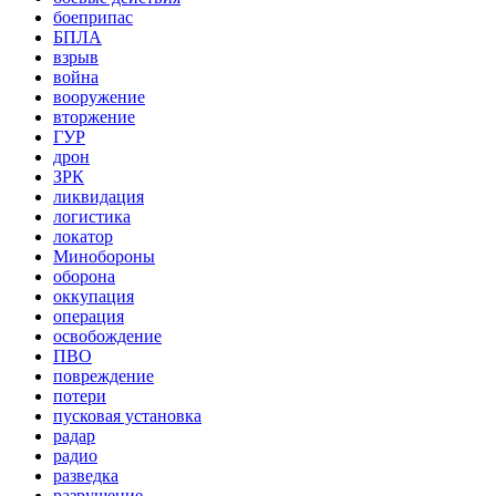
боеприпас
БПЛА
взрыв
война
вооружение
вторжение
ГУР
дрон
ЗРК
ликвидация
логистика
локатор
Минобороны
оборона
оккупация
операция
освобождение
ПВО
повреждение
потери
пусковая установка
радар
радио
разведка
разрушение