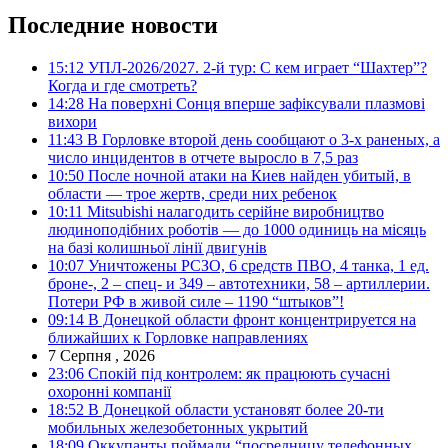
Последние новости
15:12
УПЛ-2026/2027. 2-й тур: С кем играет “Шахтер”?
Когда и где смотреть?
14:28
На поверхні Сонця вперше зафіксували плазмові
вихори
11:43
В Горловке второй день сообщают о 3-х раненых, а
число инцидентов в отчете выросло в 7,5 раз
10:50
После ночной атаки на Киев найден убитый, в
области — трое жертв, среди них ребенок
10:11
Mitsubishi налагодить серійне виробництво
людиноподібних роботів — до 1000 одиниць на місяць
на базі колишньої лінії двигунів
10:07
Уничтожены РСЗО, 6 средств ПВО, 4 танка, 1 ед.
броне-, 2 – спец- и 349 – автотехники, 58 – артиллерии.
Потери РФ в живой силе – 1190 “штыков”!
09:14
В Донецкой области фронт концентрируется на
ближайших к Горловке направлениях
7 Серпня , 2026
23:06
Спокій під контролем: як працюють сучасні
охоронні компанії
18:52
В Донецкой области установят более 20-ти
мобильных железобетонных укрытий
18:09
Оккупанты поймали “посредницу телефонных