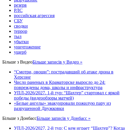
резерв
РЛС
российская агрессия
СБУ
сводки
террор
тыл
убытки
уничтожение
ущерб
Більше з
Видео
Більше записів у Видео »
“Смотри, овощи”: пострадавший об атаке дрона в
Херсоне
Число раненых в Краматорске выросло до 24:
повреждены дома, школы и инфраструктура
УПЛ-2026/2027. 1-й тур: “Шахтер” стартовал с яркой
победы (видеообзоры матчей)
«Белые ангелы» эвакуировали пожилую пару из
разрушенной Дружковки
Більше з
Донбасс
Більше записів у Донбасс »
УПЛ-2026/2027. 2-й тур: С кем играет “Шахтер”? Когда