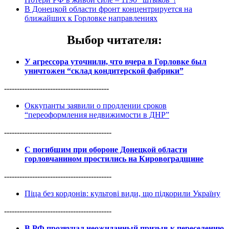
В Донецкой области фронт концентрируется на
ближайших к Горловке направлениях
Выбор читателя
:
У агрессора уточнили, что вчера в Горловке был
уничтожен “склад кондитерской фабрики”
-----------------------------------------
Оккупанты заявили о продлении сроков
“переоформления недвижимости в ДНР”
------------------------------------------
С погибшим при обороне Донецкой области
горловчанином простились на Кировоградщине
------------------------------------------
Піца без кордонів: культові види, що підкорили Україну
------------------------------------------
В РФ прозвучал неожиданный призыв к переселению