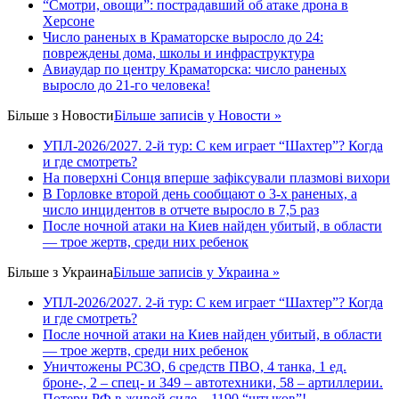
“Смотри, овощи”: пострадавший об атаке дрона в
Херсоне
Число раненых в Краматорске выросло до 24:
повреждены дома, школы и инфраструктура
Авиаудар по центру Краматорска: число раненых
выросло до 21-го человека!
Більше з
Новости
Більше записів у Новости »
УПЛ-2026/2027. 2-й тур: С кем играет “Шахтер”? Когда
и где смотреть?
На поверхні Сонця вперше зафіксували плазмові вихори
В Горловке второй день сообщают о 3-х раненых, а
число инцидентов в отчете выросло в 7,5 раз
После ночной атаки на Киев найден убитый, в области
— трое жертв, среди них ребенок
Більше з
Украина
Більше записів у Украина »
УПЛ-2026/2027. 2-й тур: С кем играет “Шахтер”? Когда
и где смотреть?
После ночной атаки на Киев найден убитый, в области
— трое жертв, среди них ребенок
Уничтожены РСЗО, 6 средств ПВО, 4 танка, 1 ед.
броне-, 2 – спец- и 349 – автотехники, 58 – артиллерии.
Потери РФ в живой силе – 1190 “штыков”!