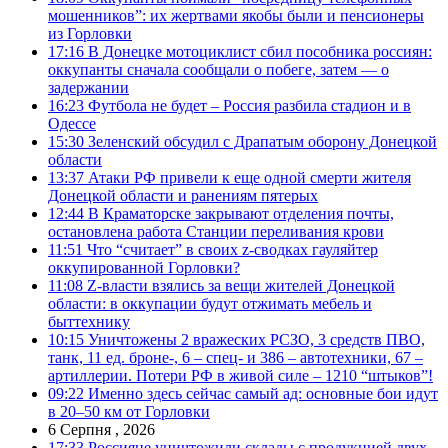
мошенников”: их жертвами якобы были и пенсионеры
из Горловки
17:16
В Донецке мотоциклист сбил пособника россиян:
оккупанты сначала сообщали о побеге, затем — о
задержании
16:23
Футбола не будет – Россия разбила стадион и в
Одессе
15:30
Зеленский обсудил с Драпатым оборону Донецкой
области
13:37
Атаки РФ привели к еще одной смерти жителя
Донецкой области и ранениям пятерых
12:44
В Краматорске закрывают отделения почты,
остановлена работа Станции переливания крови
11:51
Что “считает” в своих z-сводках гауляйтер
оккупированной Горловки?
11:08
Z-власти взялись за вещи жителей Донецкой
области: в оккупации будут отжимать мебель и
быттехнику
10:15
Уничтожены 2 вражеских РСЗО, 3 средств ПВО,
танк, 11 ед. броне-, 6 – спец- и 386 – автотехники, 67 –
артиллерии. Потери РФ в живой силе – 1210 “штыков”!
09:22
Именно здесь сейчас самый ад: основные бои идут
в 20–50 км от Горловки
6 Серпня , 2026
17:33
Россияне уничтожили склады с продукцией двух