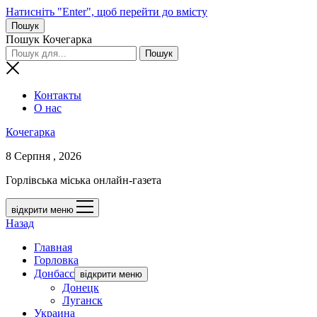
Натисніть "Enter", щоб перейти до вмісту
Пошук
Пошук Кочегарка
Контакты
О нас
Кочегарка
8 Серпня , 2026
Горлівська міська онлайн-газета
відкрити меню
Назад
Главная
Горловка
Донбасс
відкрити меню
Донецк
Луганск
Украина