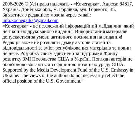
2006-2026 © Усі права належать - «Кочегарка». Адреса: 84617,
Україна, Донецька обл., м. Горлівка, вул. Горького, 35.
Зв'язатися з редакцією можна через e-mail:
info.kochegarka@gmail.com
«Кочегарка» - це незалежний інформаційний майданчик, який
не є копією друкованого видання. Використання матеріалів
допускається за умови активного посилання на видання!
Редакція може не розділяти думку авторів статей та
відповідальності за зміст републікованих матеріалів та новин
не несе. Розробку сайту здійснено за підтримки Фонду
розвитку ЗМІ Посольства США в Україні. Погляди авторів не
обов'язково збігаються з офіційною позицією уряду США.
Supported by the Media Development Fund of the U.S. Embassy in
Ukraine. The views of the authors do not necessarily reflect the
official position of the U.S. Government.”