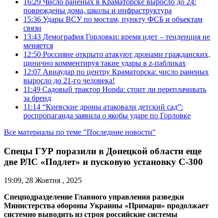
16:29
Число раненых в Краматорске выросло до 24:
повреждены дома, школы и инфраструктура
15:36
Удары ВСУ по мостам, пункту ФСБ и объектам
связи
13:43
Демография Горловки: время идет – тенденция не
меняется
12:50
Россияне открыто атакуют дронами гражданских,
цинично комментируя такие удары в z-пабликах
12:07
Авиаудар по центру Краматорска: число раненых
выросло до 21-го человека!
11:49
Садовый трактор Honda: стоит ли переплачивать
за бренд
11:14
“Киевские дроны атаковали детский сад”:
роспропаганда заявила о якобы ударе по Горловке
Все материалы по теме "Последние новости"
Спецы ГУР поразили в Донецкой области еще
две РЛС «Подлет» и пусковую установку С-300
19:09, 28 Жовтня , 2025
Спецподразделение Главного управления разведки
Министерства обороны Украины «Примари» продолжает
системно выводить из строя российские системы