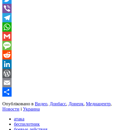
Twitter
Viber
Telegram
WhatsApp
Gmail
Message
Reddit
LinkedIn
WordPress
Email
Share
Опубліковано в
Видео
,
Донбасс
,
Донецк
,
Медиацентр
,
Новости
і
Украина
атака
беспилотник
боевые действия