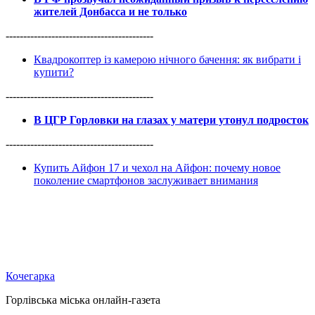
жителей Донбасса и не только
------------------------------------------
Квадрокоптер із камерою нічного бачення: як вибрати і
купити?
------------------------------------------
В ЦГР Горловки на глазах у матери утонул подросток
------------------------------------------
Купить Айфон 17 и чехол на Айфон: почему новое
поколение смартфонов заслуживает внимания
Кочегарка
Горлівська міська онлайн-газета