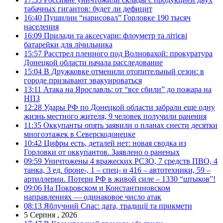
табачных гигантов: будет ли дефицит
16:40
Пушилин “нарисовал” Горловке 190 тысяч
населения
16:09
Прилади та аксесуари: флоуметр та літієві
батарейки для лічильника
15:57
Расстрел пленного под Волновахой: прокуратура
Донецкой области начала расследование
15:04
В Дружковке отменили отопительный сезон: в
городе призывают эвакуироваться
13:11
Атака на Ярославль: от “все сбили” до пожара на
НПЗ
12:28
Удары РФ по Донецкой области забрали еще одну
жизнь местного жителя, 9 человек получили ранения
11:35
Оккупанты опять заявили о планах снести десятки
многоэтажек в Северскодонецке
10:42
Цифры есть, деталей нет: новая сводка из
Горловки от оккупантов. Заявлено о раненых
09:59
Уничтожены 4 вражеских РСЗО, 7 средств ПВО, 4
танка, 3 ед. броне-, 1 – спец- и 416 – автотехники, 59 –
артиллерии. Потери РФ в живой силе – 1330 “штыков”!
09:06
На Покровском и Константиновском
направлениях — одинаковое число атак
08:13
Яблучний Спас: дата, традиції та прикмети
5 Серпня , 2026