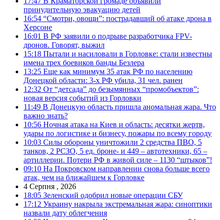
17:47
В Краматорской громаде объявили
принудительную эвакуацию детей
16:54
“Смотри, овощи”: пострадавший об атаке дрона в
Херсоне
16:01
В РФ заявили о подрыве разработчика FPV-
дронов. Говорят, выжил
15:18
Пытали и насиловали в Горловке: стали известны
имена трех боевиков банды Безлера
13:25
Еще как минимум 35 атак РФ по населению
Донецкой области: 3-х РФ убила, 31 чел. ранен
12:32
От “детсада” до безымянных “промобъектов”:
новая версия событий из Горловки
11:49
В Донецкую область пришла аномальная жара. Что
важно знать?
10:56
Ночная атака на Киев и область: десятки жертв,
удары по логистике и бизнесу, пожары по всему городу
10:03
Силы обороны уничтожили 2 средства ПВО, 5
танков, 2 РСЗО, 5 ед. броне- и 449 – автотехники, 65 –
артиллерии. Потери РФ в живой силе – 1130 “штыков”!
09:10
На Покровском направлении снова больше всего
атак, чем на ближайшем к Горловке
4 Серпня , 2026
18:05
Зеленский одобрил новые операции СБУ
17:12
Украину накрыла экстремальная жара: синоптики
назвали дату облегчения