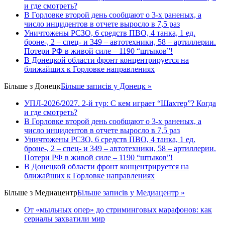
и где смотреть?
В Горловке второй день сообщают о 3-х раненых, а
число инцидентов в отчете выросло в 7,5 раз
Уничтожены РСЗО, 6 средств ПВО, 4 танка, 1 ед.
броне-, 2 – спец- и 349 – автотехники, 58 – артиллерии.
Потери РФ в живой силе – 1190 “штыков”!
В Донецкой области фронт концентрируется на
ближайших к Горловке направлениях
Більше з
Донецк
Більше записів у Донецк »
УПЛ-2026/2027. 2-й тур: С кем играет “Шахтер”? Когда
и где смотреть?
В Горловке второй день сообщают о 3-х раненых, а
число инцидентов в отчете выросло в 7,5 раз
Уничтожены РСЗО, 6 средств ПВО, 4 танка, 1 ед.
броне-, 2 – спец- и 349 – автотехники, 58 – артиллерии.
Потери РФ в живой силе – 1190 “штыков”!
В Донецкой области фронт концентрируется на
ближайших к Горловке направлениях
Більше з
Медиацентр
Більше записів у Медиацентр »
От «мыльных опер» до стриминговых марафонов: как
сериалы захватили мир