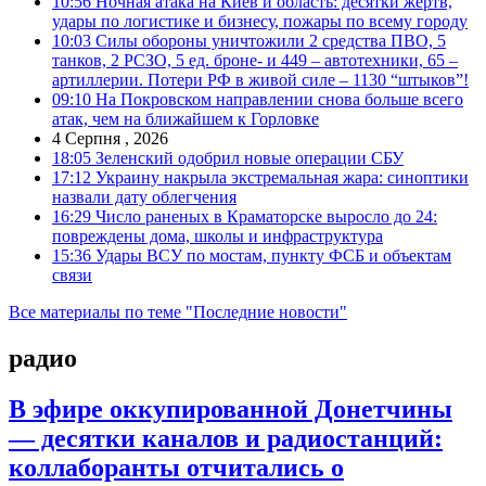
10:56
Ночная атака на Киев и область: десятки жертв,
удары по логистике и бизнесу, пожары по всему городу
10:03
Силы обороны уничтожили 2 средства ПВО, 5
танков, 2 РСЗО, 5 ед. броне- и 449 – автотехники, 65 –
артиллерии. Потери РФ в живой силе – 1130 “штыков”!
09:10
На Покровском направлении снова больше всего
атак, чем на ближайшем к Горловке
4 Серпня , 2026
18:05
Зеленский одобрил новые операции СБУ
17:12
Украину накрыла экстремальная жара: синоптики
назвали дату облегчения
16:29
Число раненых в Краматорске выросло до 24:
повреждены дома, школы и инфраструктура
15:36
Удары ВСУ по мостам, пункту ФСБ и объектам
связи
Все материалы по теме "Последние новости"
радио
В эфире оккупированной Донетчины
— десятки каналов и радиостанций:
коллаборанты отчитались о