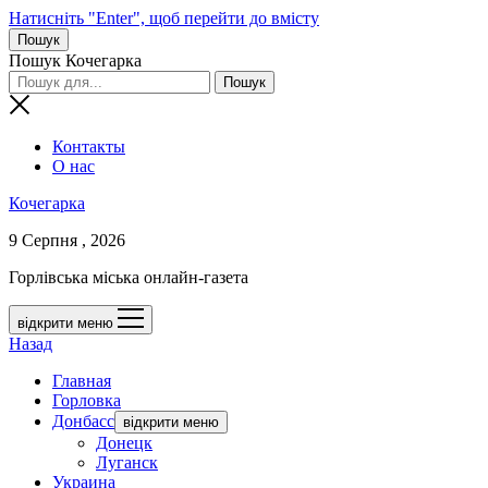
Натисніть "Enter", щоб перейти до вмісту
Пошук
Пошук Кочегарка
Контакты
О нас
Кочегарка
9 Серпня , 2026
Горлівська міська онлайн-газета
відкрити меню
Назад
Главная
Горловка
Донбасс
відкрити меню
Донецк
Луганск
Украина