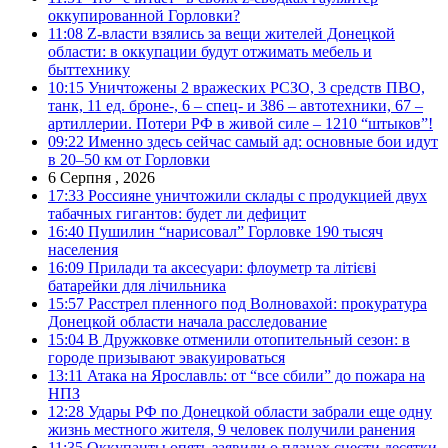
оккупированной Горловки?
11:08
Z-власти взялись за вещи жителей Донецкой
области: в оккупации будут отжимать мебель и
быттехнику
10:15
Уничтожены 2 вражеских РСЗО, 3 средств ПВО,
танк, 11 ед. броне-, 6 – спец- и 386 – автотехники, 67 –
артиллерии. Потери РФ в живой силе – 1210 “штыков”!
09:22
Именно здесь сейчас самый ад: основные бои идут
в 20–50 км от Горловки
6 Серпня , 2026
17:33
Россияне уничтожили склады с продукцией двух
табачных гигантов: будет ли дефицит
16:40
Пушилин “нарисовал” Горловке 190 тысяч
населения
16:09
Прилади та аксесуари: флоуметр та літієві
батарейки для лічильника
15:57
Расстрел пленного под Волновахой: прокуратура
Донецкой области начала расследование
15:04
В Дружковке отменили отопительный сезон: в
городе призывают эвакуироваться
13:11
Атака на Ярославль: от “все сбили” до пожара на
НПЗ
12:28
Удары РФ по Донецкой области забрали еще одну
жизнь местного жителя, 9 человек получили ранения
11:35
Оккупанты опять заявили о планах снести десятки