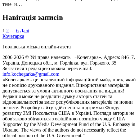
теле- и…
Навігація записів
1
2
…
6
Далі
Кочегарка
Горлівська міська онлайн-газета
2006-2026 © Усі права належать - «Кочегарка». Адреса: 84617,
Україна, Донецька обл., м. Горлівка, вул. Горького, 35.
Зв'язатися з редакцією можна через e-mail:
info.kochegarka@gmail.com
«Кочегарка» - це незалежний інформаційний майданчик, який
не є копією друкованого видання. Використання матеріалів
допускається за умови активного посилання на видання!
Редакція може не розділяти думку авторів статей та
відповідальності за зміст републікованих матеріалів та новин
не несе. Розробку сайту здійснено за підтримки Фонду
розвитку ЗМІ Посольства США в Україні. Погляди авторів не
обов'язково збігаються з офіційною позицією уряду США.
Supported by the Media Development Fund of the U.S. Embassy in
Ukraine. The views of the authors do not necessarily reflect the
official position of the U.S. Government.”