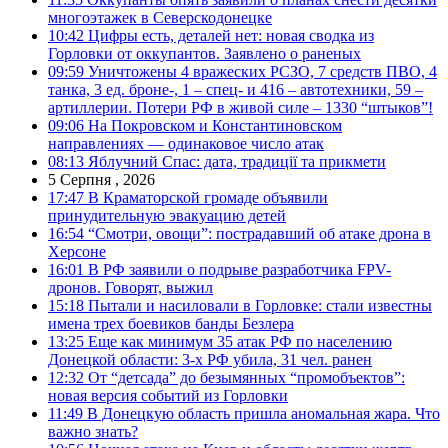
многоэтажек в Северскодонецке
10:42
Цифры есть, деталей нет: новая сводка из
Горловки от оккупантов. Заявлено о раненых
09:59
Уничтожены 4 вражеских РСЗО, 7 средств ПВО, 4
танка, 3 ед. броне-, 1 – спец- и 416 – автотехники, 59 –
артиллерии. Потери РФ в живой силе – 1330 “штыков”!
09:06
На Покровском и Константиновском
направлениях — одинаковое число атак
08:13
Яблучний Спас: дата, традиції та прикмети
5 Серпня , 2026
17:47
В Краматорской громаде объявили
принудительную эвакуацию детей
16:54
“Смотри, овощи”: пострадавший об атаке дрона в
Херсоне
16:01
В РФ заявили о подрыве разработчика FPV-
дронов. Говорят, выжил
15:18
Пытали и насиловали в Горловке: стали известны
имена трех боевиков банды Безлера
13:25
Еще как минимум 35 атак РФ по населению
Донецкой области: 3-х РФ убила, 31 чел. ранен
12:32
От “детсада” до безымянных “промобъектов”:
новая версия событий из Горловки
11:49
В Донецкую область пришла аномальная жара. Что
важно знать?