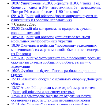
10:07
Уничтожены РСЗО, 6 средств ПВО, 4 танка, 1 ед.
броне-, 2 – спец- и 349 – автотехники, 58 – артиллерии.
Потери РФ в живой силе – 1190 “штыков”!
09:14
В Донецкой области фронт концентрируется на
ближайших к Горловке направлениях
7 Серпня , 2026
23:06
Спокій під контролем: як працюють сучасні
охоронні компанії
18:52
В Донецкой области установят более 20-ти
мобильных железобетонных укрытий
18:09
Оккупанты поймали “посредницу телефонных
мошенников”: их жертвами якобы были и пенсионеры
из Горловки
17:16
В Донецке мотоциклист сбил пособника россиян:
оккупанты сначала сообщали о побеге, затем — о
задержании
16:23
Футбола не будет – Россия разбила стадион и в
Одессе
15:30
Зеленский обсудил с Драпатым оборону Донецкой
области
13:37
Атаки РФ привели к еще одной смерти жителя
Донецкой области и ранениям пятерых
12:44
В Краматорске закрывают отделения почты,
остановлена работа Станции переливания крови
11:51
Что “считает” в своих z-сводках гауляйтер