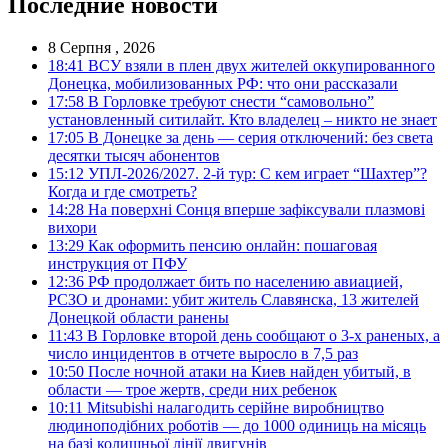
Последние новости
8 Серпня , 2026
18:41
ВСУ взяли в плен двух жителей оккупированного
Донецка, мобилизованных РФ: что они рассказали
17:58
В Горловке требуют снести “самовольно”
установленный ситилайт. Кто владелец – никто не знает
17:05
В Донецке за день — серия отключений: без света
десятки тысяч абонентов
15:12
УПЛ-2026/2027. 2-й тур: С кем играет “Шахтер”?
Когда и где смотреть?
14:28
На поверхні Сонця вперше зафіксували плазмові
вихори
13:29
Как оформить пенсию онлайн: пошаговая
инструкция от ПФУ
12:36
РФ продолжает бить по населению авиацией,
РСЗО и дронами: убит житель Славянска, 13 жителей
Донецкой области ранены
11:43
В Горловке второй день сообщают о 3-х раненых, а
число инцидентов в отчете выросло в 7,5 раз
10:50
После ночной атаки на Киев найден убитый, в
области — трое жертв, среди них ребенок
10:11
Mitsubishi налагодить серійне виробництво
людиноподібних роботів — до 1000 одиниць на місяць
на базі колишньої лінії двигунів