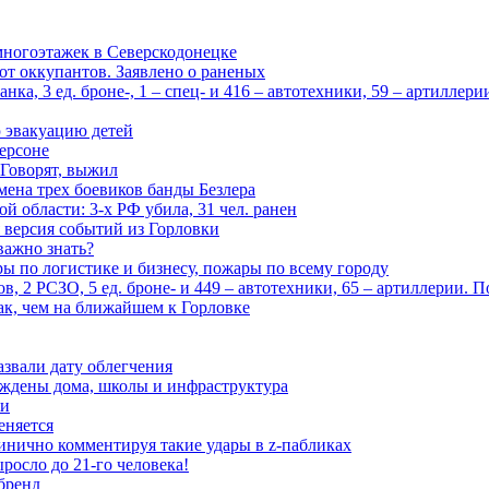
многоэтажек в Северскодонецке
 от оккупантов. Заявлено о раненых
ка, 3 ед. броне-, 1 – спец- и 416 – автотехники, 59 – артиллер
 эвакуацию детей
ерсоне
 Говорят, выжил
мена трех боевиков банды Безлера
 области: 3-х РФ убила, 31 чел. ранен
 версия событий из Горловки
важно знать?
ары по логистике и бизнесу, пожары по всему городу
, 2 РСЗО, 5 ед. броне- и 449 – автотехники, 65 – артиллерии. 
ак, чем на ближайшем к Горловке
азвали дату облегчения
еждены дома, школы и инфраструктура
зи
еняется
инично комментируя такие удары в z-пабликах
росло до 21-го человека!
 бренд