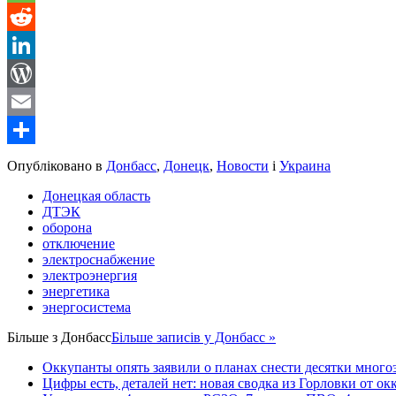
Message
Reddit
LinkedIn
WordPress
Email
Share
Опубліковано в
Донбасс
,
Донецк
,
Новости
і
Украина
Донецкая область
ДТЭК
оборона
отключение
электроснабжение
электроэнергия
энергетика
энергосистема
Більше з
Донбасс
Більше записів у Донбасс »
Оккупанты опять заявили о планах снести десятки много
Цифры есть, деталей нет: новая сводка из Горловки от ок