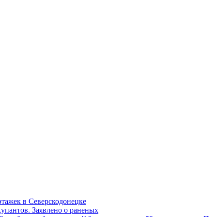
этажек в Северскодонецке
купантов. Заявлено о раненых