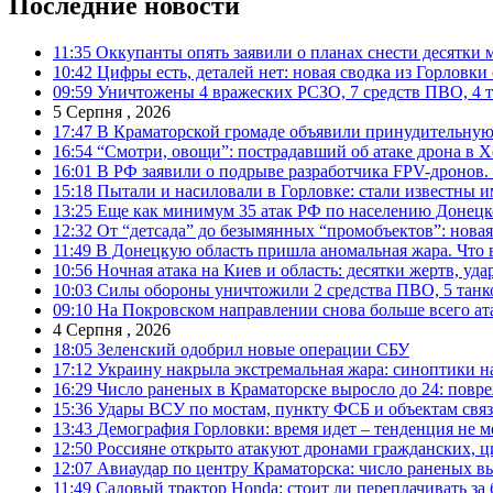
Последние новости
11:35
Оккупанты опять заявили о планах снести десятки 
10:42
Цифры есть, деталей нет: новая сводка из Горловки
09:59
Уничтожены 4 вражеских РСЗО, 7 средств ПВО, 4 тан
5 Серпня , 2026
17:47
В Краматорской громаде объявили принудительную
16:54
“Смотри, овощи”: пострадавший об атаке дрона в Х
16:01
В РФ заявили о подрыве разработчика FPV-дронов.
15:18
Пытали и насиловали в Горловке: стали известны и
13:25
Еще как минимум 35 атак РФ по населению Донецкой
12:32
От “детсада” до безымянных “промобъектов”: новая
11:49
В Донецкую область пришла аномальная жара. Что 
10:56
Ночная атака на Киев и область: десятки жертв, уд
10:03
Силы обороны уничтожили 2 средства ПВО, 5 танков
09:10
На Покровском направлении снова больше всего ат
4 Серпня , 2026
18:05
Зеленский одобрил новые операции СБУ
17:12
Украину накрыла экстремальная жара: синоптики н
16:29
Число раненых в Краматорске выросло до 24: повр
15:36
Удары ВСУ по мостам, пункту ФСБ и объектам свя
13:43
Демография Горловки: время идет – тенденция не м
12:50
Россияне открыто атакуют дронами гражданских, ц
12:07
Авиаудар по центру Краматорска: число раненых вы
11:49
Садовый трактор Honda: стоит ли переплачивать за