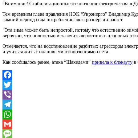
“Внимание! Стабилизационные отключения электричества в Доне
Тем временем глава правления НЭК “Укрэнерго” Владимир Кудр
зимний период года потребление электроэнергии растет.
“Эта зима может быть непростой, потому что естественно зимо
вероятно, что полностью исключить вероятность плановых отк
Отмечается, что на восстановление разбитых агрессором элек
и учиться жить с плановыми отключениями света.
Как сообщалось ранее, атака “Шахедами”
привела к блэкауту
в 
Facebook
Twitter
Viber
Telegram
WhatsApp
Gmail