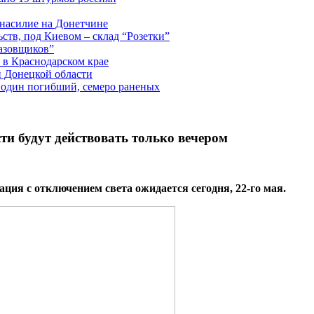
 насилие на Донетчине
ств, под Киевом – склад “Розетки”
газовщиков”
 в Краснодарском крае
й Донецкой области
: один погибший, семеро раненых
и будут действовать только вечером
ия с отключением света ожидается сегодня, 22-го мая.