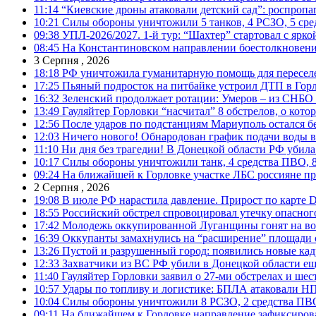
11:14
“Киевские дроны атаковали детский сад”: роспропаг
10:21
Силы обороны уничтожили 5 танков, 4 РСЗО, 5 средс
09:38
УПЛ-2026/2027. 1-й тур: “Шахтер” стартовал с ярк
08:45
На Константиновском направлении боестолкновени
3 Серпня , 2026
18:18
РФ уничтожила гуманитарную помощь для пересел
17:25
Пьяный подросток на питбайке устроил ДТП в Гор
16:32
Зеленский продолжает ротации: Умеров – из СНБО
13:49
Гауляйтер Горловки “насчитал” 8 обстрелов, о кото
12:56
После ударов по подстанциям Мариуполь остался без
12:03
Ничего нового! Обнародован график подачи воды в
11:10
Ни дня без трагедии! В Донецкой области РФ убила
10:17
Силы обороны уничтожили танк, 4 средства ПВО, 8 Р
09:24
На ближайшей к Горловке участке ЛБС россияне про
2 Серпня , 2026
19:08
В июле РФ нарастила давление. Прирост по карте De
18:55
Российский обстрел спровоцировал утечку опасног
17:42
Молодежь оккупированной Луганщины гонят на во
16:39
Оккупанты замахнулись на “расширение” площади 
13:26
Пустой и разрушенный город: появились новые ка
12:33
Захватчики из ВС РФ убили в Донецкой области ещ
11:40
Гауляйтер Горловки заявил о 27-ми обстрелах и ше
10:57
Удары по топливу и логистике: БПЛА атаковали НПЗ
10:04
Силы обороны уничтожили 8 РСЗО, 2 средства ПВО, 1
09:11
На ближайшем к Горловке направление зафиксиров