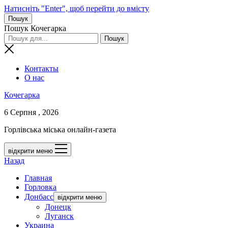
Натисніть "Enter", щоб перейти до вмісту
Пошук
Пошук Кочегарка
Контакты
О нас
Кочегарка
6 Серпня , 2026
Горлівська міська онлайн-газета
відкрити меню
Назад
Главная
Горловка
Донбасс
відкрити меню
Донецк
Луганск
Украина