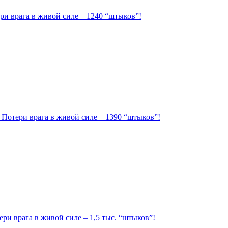
ри врага в живой силе – 1240 “штыков”!
. Потери врага в живой силе – 1390 “штыков”!
ри врага в живой силе – 1,5 тыс. “штыков”!