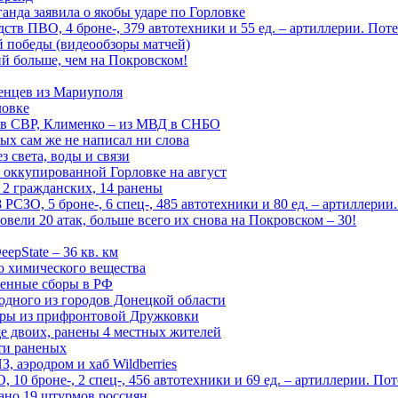
анда заявила о якобы ударе по Горловке
тв ПВО, 4 броне-, 379 автотехники и 55 ед. – артиллерии. Поте
ой победы (видеообзоры матчей)
й больше, чем на Покровском!
енцев из Мариуполя
ловке
 в СВР, Клименко – из МВД в СНБО
рых сам же не написал ни слова
 света, воды и связи
 оккупированной Горловке на август
 2 гражданских, 14 ранены
СЗО, 5 броне-, 6 спец-, 485 автотехники и 80 ед. – артиллерии
вели 20 атак, больше всего их снова на Покровском – 30!
epState – 36 кв. км
о химического вещества
енные сборы в РФ
одного из городов Донецкой области
дры из прифронтовой Дружковки
е двоих, ранены 4 местных жителей
сти раненых
, аэродром и хаб Wildberries
0 броне-, 2 спец-, 456 автотехники и 69 ед. – артиллерии. Поте
ано 19 штурмов россиян