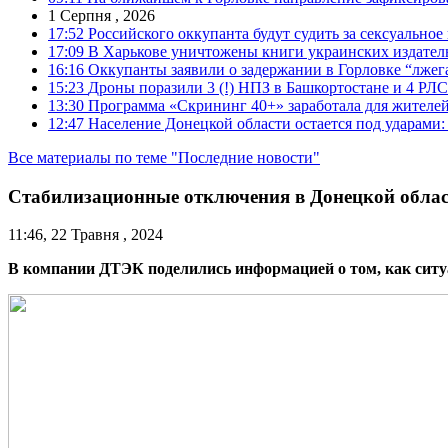
1 Серпня , 2026
17:52
Российского оккупанта будут судить за сексуальное
17:09
В Харькове уничтожены книги украинских издатель
16:16
Оккупанты заявили о задержании в Горловке “лже
15:23
Дроны поразили 3 (!) НПЗ в Башкортостане и 4 РЛС
13:30
Программа «Скрининг 40+» заработала для жителе
12:47
Население Донецкой области остается под ударами
Все материалы по теме "Последние новости"
Стабилизационные отключения в Донецкой област
11:46, 22 Травня , 2024
В компании ДТЭК поделились информацией о том, как ситуац