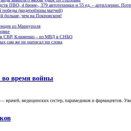
тв ПВО, 4 броне-, 379 автотехники и 55 ед. – артиллерии. Поте
ой победы (видеообзоры матчей)
й больше, чем на Покровском!
енцев из Мариуполя
ловке
 в СВР, Клименко – из МВД в СНБО
рых сам же не написал ни слова
 во время войны
и — врачей, медицинских сестер, парамедиков и фармацевтов. У
ков