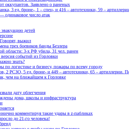
 от оккупантов. Заявлено о раненых
ка, 3 ед. броне-, 1 – спец- и 416 – автотехники, 59 – артиллер
— одинаковое число атак
 эвакуацию детей
ерсоне
 Говорят, выжил
мена трех боевиков банды Безлера
 области: 3-х РФ убила, 31 чел. ранен
 версия событий из Горловки
важно знать?
ары по логистике и бизнесу, пожары по всему городу
, 2 РСЗО, 5 ед. броне- и 449 – автотехники, 65 – артиллерии. 
ак, чем на ближайшем к Горловке
азвали дату облегчения
еждены дома, школы и инфраструктура
зи
еняется
инично комментируя такие удары в z-пабликах
росло до 21-го человека!
 бренд
анда заявила о якобы ударе по Горловке