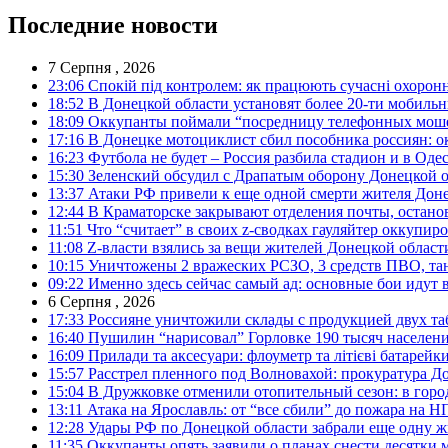
Последние новости
7 Серпня , 2026
23:06
Спокій під контролем: як працюють сучасні охоронн
18:52
В Донецкой области установят более 20-ти мобил
18:09
Оккупанты поймали “посредницу телефонных моше
17:16
В Донецке мотоциклист сбил пособника россиян: о
16:23
Футбола не будет – Россия разбила стадион и в Оде
15:30
Зеленский обсудил с Драпатым оборону Донецкой 
13:37
Атаки РФ привели к еще одной смерти жителя Доне
12:44
В Краматорске закрывают отделения почты, остано
11:51
Что “считает” в своих z-сводках гауляйтер оккупи
11:08
Z-власти взялись за вещи жителей Донецкой област
10:15
Уничтожены 2 вражеских РСЗО, 3 средств ПВО, танк,
09:22
Именно здесь сейчас самый ад: основные бои идут 
6 Серпня , 2026
17:33
Россияне уничтожили склады с продукцией двух та
16:40
Пушилин “нарисовал” Горловке 190 тысяч населен
16:09
Прилади та аксесуари: флоуметр та літієві батарейк
15:57
Расстрел пленного под Волновахой: прокуратура До
15:04
В Дружковке отменили отопительный сезон: в горо
13:11
Атака на Ярославль: от “все сбили” до пожара на Н
12:28
Удары РФ по Донецкой области забрали еще одну ж
11:35
Оккупанты опять заявили о планах снести десятки 