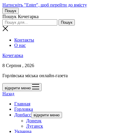
Натисніть "Enter", щоб перейти до вмісту
Пошук
Пошук Кочегарка
Контакты
О нас
Кочегарка
8 Серпня , 2026
Горлівська міська онлайн-газета
відкрити меню
Назад
Главная
Горловка
Донбасс
відкрити меню
Донецк
Луганск
Украина