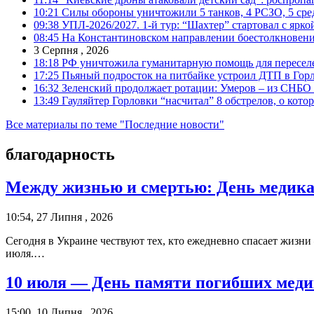
10:21
Силы обороны уничтожили 5 танков, 4 РСЗО, 5 средс
09:38
УПЛ-2026/2027. 1-й тур: “Шахтер” стартовал с ярк
08:45
На Константиновском направлении боестолкновени
3 Серпня , 2026
18:18
РФ уничтожила гуманитарную помощь для пересел
17:25
Пьяный подросток на питбайке устроил ДТП в Гор
16:32
Зеленский продолжает ротации: Умеров – из СНБО
13:49
Гауляйтер Горловки “насчитал” 8 обстрелов, о кото
Все материалы по теме "Последние новости"
благодарность
Между жизнью и смертью: День медика
10:54, 27 Липня , 2026
Сегодня в Украине чествуют тех, кто ежедневно спасает жизн
июля.…
10 июля — День памяти погибших меди
15:00, 10 Липня , 2026