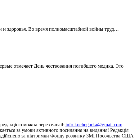
ни и здоровья. Во время полномасштабной войны труд…
первые отмечает День чествования погибшего медика. Это
з редакцією можна через e-mail:
info.kochegarka@gmail.com
кається за умови активного посилання на видання! Редакція
йту здійснено за підтримки Фонду розвитку ЗМІ Посольства США