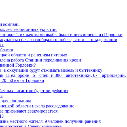
і компанії
ьных железобетонных укрытий
нников”: их жертвами якобы были и пенсионеры из Горловки
ккупанты сначала сообщали о побеге, затем — о задержании
ссе
области
цкой области и ранениям пятерых
влена работа Станции переливания крови
рованной Горловки?
и: в оккупации будут отжимать мебель и быттехнику
 11 ед. броне-, 6 – спец- и 386 – автотехники, 67 – артиллерии
в 20–50 км от Горловки
бачных гигантов: будет ли дефицит
ия
и для лічильника
нецкой области начала расследование
де призывают эвакуироваться
ПЗ
изнь местного жителя, 9 человек получили ранения
многоэтажек в Северскодонецке