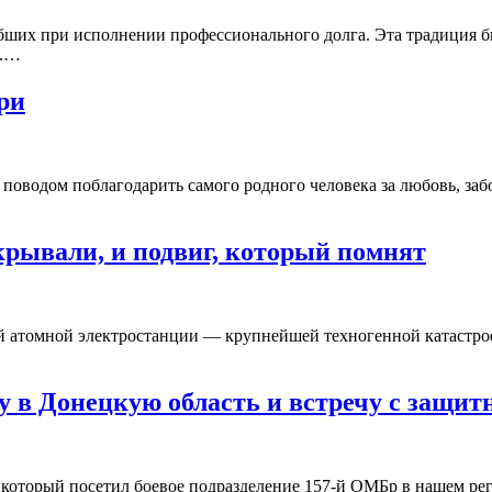
ибших при исполнении профессионального долга. Эта традиция 
я.…
ри
оводом поблагодарить самого родного человека за любовь, забот
крывали, и подвиг, который помнят
й атомной электростанции — крупнейшей техногенной катастрофы
у в Донецкую область и встречу с защи
, который посетил боевое подразделение 157-й ОМБр в нашем 