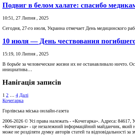
Подвиг в белом халате: спасибо медика
10:51, 27 Липня , 2025
Сегодня, 27-го июля, Украина отмечает День медицинского ра
10 июля — День чествования погибшег
15:19, 10 Липня , 2025
В борьбе за человеческие жизни их не останавливало ничто. О
инициатива…
Навігація записів
1
2
…
4
Далі
Кочегарка
Горлівська міська онлайн-газета
2006-2026 © Усі права належать - «Кочегарка». Адреса: 84617, Ук
«Кочегарка» - це незалежний інформаційний майданчик, який н
може не розділяти думку авторів статей та відповідальності за