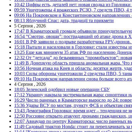
10:42
Цифры есть, деталей нет: новая сводка из Горловки
09:59
Уничтожены 4 вражеских РСЗО, 7 средств ПВО, 4 тан
09:06
На Покровском и Константиновском направлениях 
08:13
Яблучний Спас: дата, традиції та прикмети
5 Серпня , 2026
17:47
В Краматорской громаде объявили принудительную
16:54
“Смотри, овощи”: пострадавший об атаке дрона в Х
16:01
В РФ заявили о подрыве разработчика FPV-дронов.
15:18
Пытали и насиловали в Горловке: стали известны и
13:25
Еще как минимум 35 атак РФ по населению Донецкой
12:32
От “детсада” до безымянных “промобъектов”: новая
11:49
В Донецкую область пришла аномальная жара. Что 
10:56
Ночная атака на Киев и область: десятки жертв, уд
10:03
Силы обороны уничтожили 2 средства ПВО, 5 танков
09:10
На Покровском направлении снова больше всего ат
4 Серпня , 2026
18:05
Зеленский одобрил новые операции СБУ
17:12
Украину накрыла экстремальная жара: синоптики н
16:29
Число раненых в Краматорске выросло до 24: повр
15:36
Удары ВСУ по мостам, пункту ФСБ и объектам свя
13:43
Демография Горловки: время идет – тенденция не м
12:50
Россияне открыто атакуют дронами гражданских, ц
12:07
Авиаудар по центру Краматорска: число раненых вы
11:49
Садовый трактор Honda: стоит ли переплачивать за
11:14
“Киевские дроны атаковали детский сад”: роспропаг