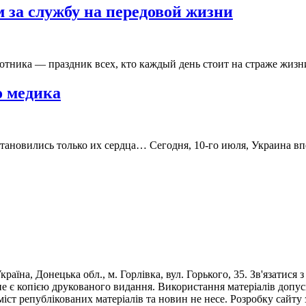
м за службу на передовой жизни
ботника — праздник всех, кто каждый день стоит на страже жиз
о медика
становились только их сердца… Сегодня, 10-го июля, Украина в
раїна, Донецька обл., м. Горлівка, вул. Горького, 35. Зв'язатися 
е є копією друкованого видання. Використання матеріалів допус
 зміст републікованих матеріалів та новин не несе. Розробку са