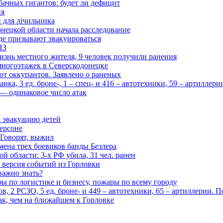
бачных гигантов: будет ли дефицит
ия
и для лічильника
нецкой области начала расследование
де призывают эвакуироваться
ПЗ
изнь местного жителя, 9 человек получили ранения
многоэтажек в Северскодонецке
 от оккупантов. Заявлено о раненых
ка, 3 ед. броне-, 1 – спец- и 416 – автотехники, 59 – артиллер
— одинаковое число атак
 эвакуацию детей
ерсоне
 Говорят, выжил
мена трех боевиков банды Безлера
 области: 3-х РФ убила, 31 чел. ранен
 версия событий из Горловки
важно знать?
ары по логистике и бизнесу, пожары по всему городу
, 2 РСЗО, 5 ед. броне- и 449 – автотехники, 65 – артиллерии. 
ак, чем на ближайшем к Горловке