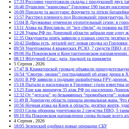
17:33
Россияне уничтожили склады с продукцией двух та
16:40
Пушилин “нарисовал” Горловке 190 тысяч населен
16:09
Прилади та аксесуари: флоуметр та літієві батарейк
15:57
Расстрел пленного под Волновахой: прокуратура До
15:04
В Дружковке отменили отопительный сезон: в горо
13:11
Атака на Ярославль: от “все сбили” до пожара на Н
12:28
Удары РФ по Донецкой области забрали еще одну ж
11:35
Оккупанты опять заявили о планах снести десятки 
10:42
Цифры есть, деталей нет: новая сводка из Горловки
09:59
Уничтожены 4 вражеских РСЗО, 7 средств ПВО, 4 тан
09:06
На Покровском и Константиновском направлениях 
08:13
Яблучний Спас: дата, традиції та прикмети
5 Серпня , 2026
17:47
В Краматорской громаде объявили принудительную
16:54
“Смотри, овощи”: пострадавший об атаке дрона в Х
16:01
В РФ заявили о подрыве разработчика FPV-дронов.
15:18
Пытали и насиловали в Горловке: стали известны и
13:25
Еще как минимум 35 атак РФ по населению Донецкой
12:32
От “детсада” до безымянных “промобъектов”: новая
11:49
В Донецкую область пришла аномальная жара. Что 
10:56
Ночная атака на Киев и область: десятки жертв, уд
10:03
Силы обороны уничтожили 2 средства ПВО, 5 танков
09:10
На Покровском направлении снова больше всего ат
4 Серпня , 2026
18:05
Зеленский одобрил новые операции СБУ