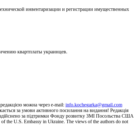
 технической инвентаризации и регистрации имущественных
личению квартплаты украинцев.
з редакцією можна через e-mail:
info.kochegarka@gmail.com
кається за умови активного посилання на видання! Редакція
йту здійснено за підтримки Фонду розвитку ЗМІ Посольства США
the U.S. Embassy in Ukraine. The views of the authors do not