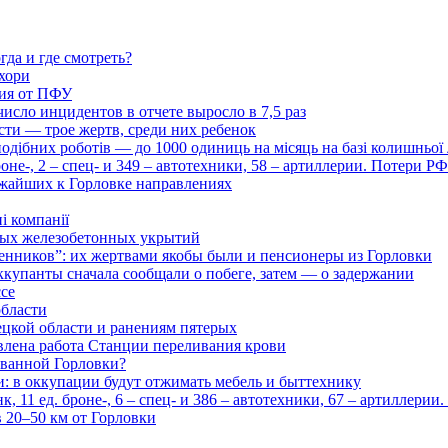
гда и где смотреть?
хори
ция от ПФУ
число инцидентов в отчете выросло в 7,5 раз
сти — трое жертв, среди них ребенок
дібних роботів — до 1000 одиниць на місяць на базі колишньої л
оне-, 2 – спец- и 349 – автотехники, 58 – артиллерии. Потери Р
ижайших к Горловке направлениях
і компанії
ьных железобетонных укрытий
нников”: их жертвами якобы были и пенсионеры из Горловки
ккупанты сначала сообщали о побеге, затем — о задержании
ссе
области
цкой области и ранениям пятерых
влена работа Станции переливания крови
рованной Горловки?
и: в оккупации будут отжимать мебель и быттехнику
 11 ед. броне-, 6 – спец- и 386 – автотехники, 67 – артиллерии
в 20–50 км от Горловки