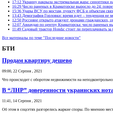
17:12
Украину накрыла экстремальная жара: синоптики н
16:29
Число раненых в Краматорске выросло до 24: повр
15:36
Удары ВСУ по мостам, пункту ФСБ и объектам свя
13:43
Демография Горловки: время идет – тенденция не м
12:50
Россияне открыто атакуют дронами гражданских, ц
12:07
Авиаудар по центру Краматорска: число раненых вы
11:49
Садовый трактор Honda: стоит ли переплачивать за
Все материалы по теме "Последние новости"
БТИ
Продам квартиру дешево
09:00, 22 Серпня , 2021
Что происходит с оборотом недвижимости на неподконтрольной
В “ЛНР” доверенности украинских нот
11:41, 14 Серпня , 2021
Об этом в соцсетях разгорелись жаркие споры. По мнению ме