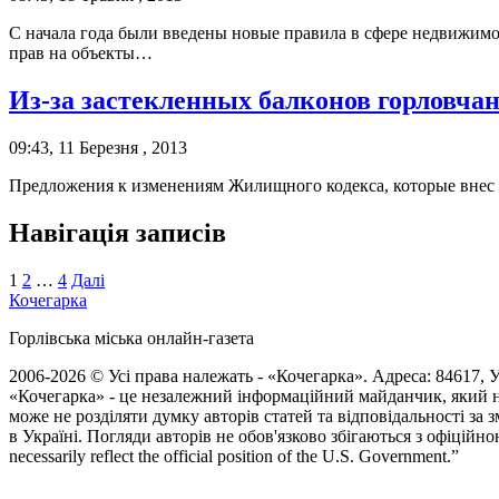
С начала года были введены новые правила в сфере недвижим
прав на объекты…
Из-за застекленных балконов горловча
09:43, 11 Березня , 2013
Предложения к изменениям Жилищного кодекса, которые внес 
Навігація записів
1
2
…
4
Далі
Кочегарка
Горлівська міська онлайн-газета
2006-2026 © Усі права належать - «Кочегарка». Адреса: 84617, Ук
«Кочегарка» - це незалежний інформаційний майданчик, який н
може не розділяти думку авторів статей та відповідальності за
в Україні. Погляди авторів не обов'язково збігаються з офіційно
necessarily reflect the official position of the U.S. Government.”