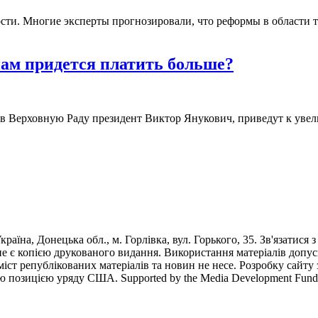
ости. Многие эксперты прогнозировали, что реформы в области
нам придется платить больше?
в Верховную Раду президент Виктор Янукович, приведут к уве
раїна, Донецька обл., м. Горлівка, вул. Горького, 35. Зв'язатися 
е є копією друкованого видання. Використання матеріалів допус
 зміст републікованих матеріалів та новин не несе. Розробку са
ю позицією уряду США. Supported by the Media Development Fund of 