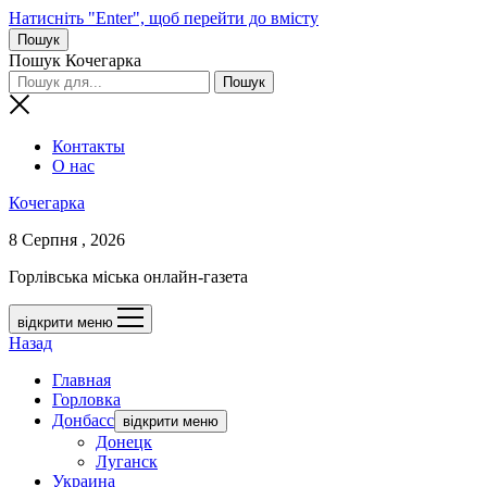
Натисніть "Enter", щоб перейти до вмісту
Пошук
Пошук Кочегарка
Контакты
О нас
Кочегарка
8 Серпня , 2026
Горлівська міська онлайн-газета
відкрити меню
Назад
Главная
Горловка
Донбасс
відкрити меню
Донецк
Луганск
Украина