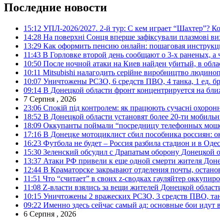
Последние новости
15:12
УПЛ-2026/2027. 2-й тур: С кем играет “Шахтер”? Ко
14:28
На поверхні Сонця вперше зафіксували плазмові ви
13:29
Как оформить пенсию онлайн: пошаговая инструк
11:43
В Горловке второй день сообщают о 3-х раненых, а 
10:50
После ночной атаки на Киев найден убитый, в обла
10:11
Mitsubishi налагодить серійне виробництво людинопо
10:07
Уничтожены РСЗО, 6 средств ПВО, 4 танка, 1 ед. бр
09:14
В Донецкой области фронт концентрируется на бл
7 Серпня , 2026
23:06
Спокій під контролем: як працюють сучасні охоронн
18:52
В Донецкой области установят более 20-ти мобил
18:09
Оккупанты поймали “посредницу телефонных моше
17:16
В Донецке мотоциклист сбил пособника россиян: о
16:23
Футбола не будет – Россия разбила стадион и в Оде
15:30
Зеленский обсудил с Драпатым оборону Донецкой 
13:37
Атаки РФ привели к еще одной смерти жителя Доне
12:44
В Краматорске закрывают отделения почты, остано
11:51
Что “считает” в своих z-сводках гауляйтер оккупи
11:08
Z-власти взялись за вещи жителей Донецкой област
10:15
Уничтожены 2 вражеских РСЗО, 3 средств ПВО, танк,
09:22
Именно здесь сейчас самый ад: основные бои идут 
6 Серпня , 2026