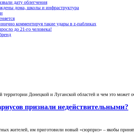
азвали дату облегчения
еждены дома, школы и инфраструктура
зи
еняется
инично комментируя такие удары в z-пабликах
росло до 21-го человека!
 бренд
 территории Донецкой и Луганской областей и чем это может о
ариусов признали недействительными?
стных жителей, им приготовили новый «сюрприз» – якобы приня