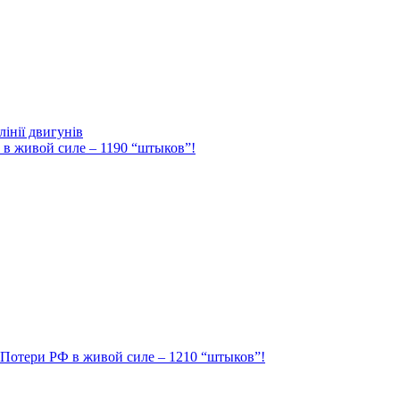
інії двигунів
Ф в живой силе – 1190 “штыков”!
. Потери РФ в живой силе – 1210 “штыков”!