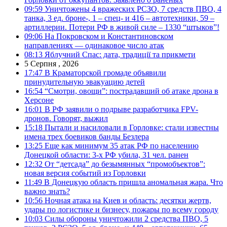
09:59
Уничтожены 4 вражеских РСЗО, 7 средств ПВО, 4
танка, 3 ед. броне-, 1 – спец- и 416 – автотехники, 59 –
артиллерии. Потери РФ в живой силе – 1330 “штыков”!
09:06
На Покровском и Константиновском
направлениях — одинаковое число атак
08:13
Яблучний Спас: дата, традиції та прикмети
5 Серпня , 2026
17:47
В Краматорской громаде объявили
принудительную эвакуацию детей
16:54
“Смотри, овощи”: пострадавший об атаке дрона в
Херсоне
16:01
В РФ заявили о подрыве разработчика FPV-
дронов. Говорят, выжил
15:18
Пытали и насиловали в Горловке: стали известны
имена трех боевиков банды Безлера
13:25
Еще как минимум 35 атак РФ по населению
Донецкой области: 3-х РФ убила, 31 чел. ранен
12:32
От “детсада” до безымянных “промобъектов”:
новая версия событий из Горловки
11:49
В Донецкую область пришла аномальная жара. Что
важно знать?
10:56
Ночная атака на Киев и область: десятки жертв,
удары по логистике и бизнесу, пожары по всему городу
10:03
Силы обороны уничтожили 2 средства ПВО, 5