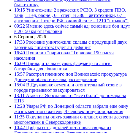
быттехнику
10:15
Уничтожены 2 вражеских РСЗО, 3 средств ПВО,
танк, 11 ед. броне-, 6 – спец- и 386 – автотехники, 67 –
артиллерии. Потери РФ в живой силе – 1210 “штыков”!
09:22
Именно здесь сейчас самый ад: основные бои идут
в 20–50 км от Горловки
6 Серпня , 2026
17:33
Россияне уничтожили склады с продукцией двух
табачных гигантов: будет ли дефицит
16:40
Пушилин “нарисовал” Горловке 190 тысяч
населения
16:09
Прилади та аксесуари: флоуметр та літієві
батарейки для лічильника
15:57
Расстрел пленного под Волновахой: прокуратура
Донецкой области начала расследование
15:04
В Дружковке отменили отопительный сезон: в
городе призывают эвакуироваться
13:11
Атака на Ярославль: от “все сбили” до пожара на
НПЗ
12:28
Удары РФ по Донецкой области забрали еще одну
жизнь местного жителя, 9 человек получили ранения
11:35
Оккупанты опять заявили о планах снести десятки
многоэтажек в Северскодонецке
10:42
Цифры есть, деталей нет: новая сводка из
Горловки от оккупантов. Заявлено о раненых