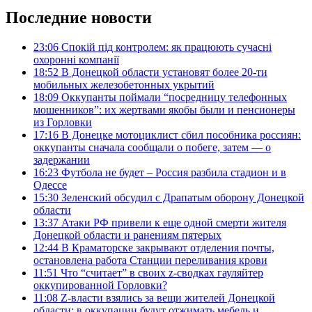
Последние новости
23:06
Спокій під контролем: як працюють сучасні
охоронні компанії
18:52
В Донецкой области установят более 20-ти
мобильных железобетонных укрытий
18:09
Оккупанты поймали “посредницу телефонных
мошенников”: их жертвами якобы были и пенсионеры
из Горловки
17:16
В Донецке мотоциклист сбил пособника россиян:
оккупанты сначала сообщали о побеге, затем — о
задержании
16:23
Футбола не будет – Россия разбила стадион и в
Одессе
15:30
Зеленский обсудил с Драпатым оборону Донецкой
области
13:37
Атаки РФ привели к еще одной смерти жителя
Донецкой области и ранениям пятерых
12:44
В Краматорске закрывают отделения почты,
остановлена работа Станции переливания крови
11:51
Что “считает” в своих z-сводках гауляйтер
оккупированной Горловки?
11:08
Z-власти взялись за вещи жителей Донецкой
области: в оккупации будут отжимать мебель и