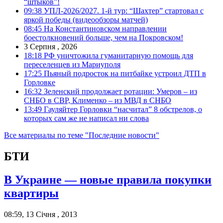
“штыков”!
09:38
УПЛ-2026/2027. 1-й тур: “Шахтер” стартовал с
яркой победы (видеообзоры матчей)
08:45
На Константиновском направлении
боестолкновений больше, чем на Покровском!
3 Серпня , 2026
18:18
РФ уничтожила гуманитарную помощь для
переселенцев из Мариуполя
17:25
Пьяный подросток на питбайке устроил ДТП в
Горловке
16:32
Зеленский продолжает ротации: Умеров – из
СНБО в СВР, Клименко – из МВД в СНБО
13:49
Гауляйтер Горловки “насчитал” 8 обстрелов, о
которых сам же не написал ни слова
Все материалы по теме "Последние новости"
БТИ
В Украине — новые правила покупки
квартиры
08:59, 13 Січня , 2013