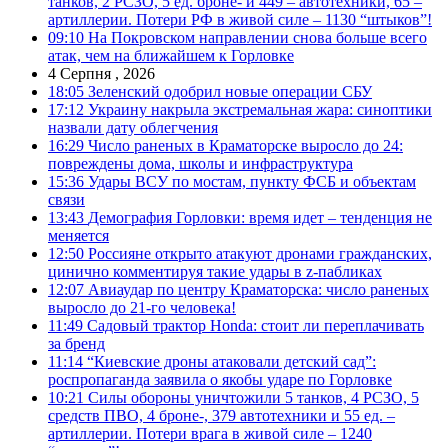
танков, 2 РСЗО, 5 ед. броне- и 449 – автотехники, 65 –
артиллерии. Потери РФ в живой силе – 1130 “штыков”!
09:10
На Покровском направлении снова больше всего
атак, чем на ближайшем к Горловке
4 Серпня , 2026
18:05
Зеленский одобрил новые операции СБУ
17:12
Украину накрыла экстремальная жара: синоптики
назвали дату облегчения
16:29
Число раненых в Краматорске выросло до 24:
повреждены дома, школы и инфраструктура
15:36
Удары ВСУ по мостам, пункту ФСБ и объектам
связи
13:43
Демография Горловки: время идет – тенденция не
меняется
12:50
Россияне открыто атакуют дронами гражданских,
цинично комментируя такие удары в z-пабликах
12:07
Авиаудар по центру Краматорска: число раненых
выросло до 21-го человека!
11:49
Садовый трактор Honda: стоит ли переплачивать
за бренд
11:14
“Киевские дроны атаковали детский сад”:
роспропаганда заявила о якобы ударе по Горловке
10:21
Силы обороны уничтожили 5 танков, 4 РСЗО, 5
средств ПВО, 4 броне-, 379 автотехники и 55 ед. –
артиллерии. Потери врага в живой силе – 1240