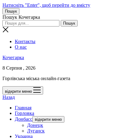
Натисніть "Enter", щоб перейти до вмісту
Пошук
Пошук Кочегарка
Контакты
О нас
Кочегарка
8 Серпня , 2026
Горлівська міська онлайн-газета
відкрити меню
Назад
Главная
Горловка
Донбасс
відкрити меню
Донецк
Луганск
Украина