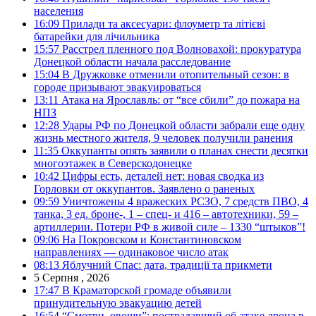
населения
16:09
Прилади та аксесуари: флоуметр та літієві
батарейки для лічильника
15:57
Расстрел пленного под Волновахой: прокуратура
Донецкой области начала расследование
15:04
В Дружковке отменили отопительный сезон: в
городе призывают эвакуироваться
13:11
Атака на Ярославль: от “все сбили” до пожара на
НПЗ
12:28
Удары РФ по Донецкой области забрали еще одну
жизнь местного жителя, 9 человек получили ранения
11:35
Оккупанты опять заявили о планах снести десятки
многоэтажек в Северскодонецке
10:42
Цифры есть, деталей нет: новая сводка из
Горловки от оккупантов. Заявлено о раненых
09:59
Уничтожены 4 вражеских РСЗО, 7 средств ПВО, 4
танка, 3 ед. броне-, 1 – спец- и 416 – автотехники, 59 –
артиллерии. Потери РФ в живой силе – 1330 “штыков”!
09:06
На Покровском и Константиновском
направлениях — одинаковое число атак
08:13
Яблучний Спас: дата, традиції та прикмети
5 Серпня , 2026
17:47
В Краматорской громаде объявили
принудительную эвакуацию детей
16:54
“Смотри, овощи”: пострадавший об атаке дрона в