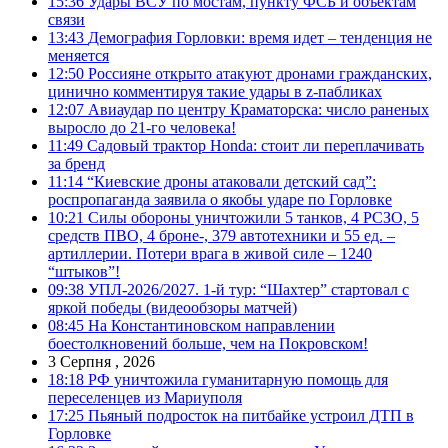
15:36
Удары ВСУ по мостам, пункту ФСБ и объектам
связи
13:43
Демография Горловки: время идет – тенденция не
меняется
12:50
Россияне открыто атакуют дронами гражданских,
цинично комментируя такие удары в z-пабликах
12:07
Авиаудар по центру Краматорска: число раненых
выросло до 21-го человека!
11:49
Садовый трактор Honda: стоит ли переплачивать
за бренд
11:14
“Киевские дроны атаковали детский сад”:
роспропаганда заявила о якобы ударе по Горловке
10:21
Силы обороны уничтожили 5 танков, 4 РСЗО, 5
средств ПВО, 4 броне-, 379 автотехники и 55 ед. –
артиллерии. Потери врага в живой силе – 1240
“штыков”!
09:38
УПЛ-2026/2027. 1-й тур: “Шахтер” стартовал с
яркой победы (видеообзоры матчей)
08:45
На Константиновском направлении
боестолкновений больше, чем на Покровском!
3 Серпня , 2026
18:18
РФ уничтожила гуманитарную помощь для
переселенцев из Мариуполя
17:25
Пьяный подросток на питбайке устроил ДТП в
Горловке