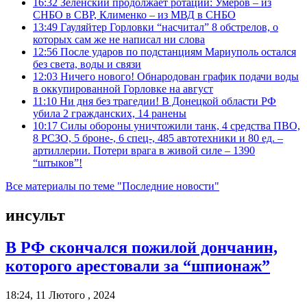
16:32
Зеленский продолжает ротации: Умеров – из
СНБО в СВР, Клименко – из МВД в СНБО
13:49
Гауляйтер Горловки “насчитал” 8 обстрелов, о
которых сам же не написал ни слова
12:56
После ударов по подстанциям Мариуполь остался
без света, воды и связи
12:03
Ничего нового! Обнародован график подачи воды
в оккупированной Горловке на август
11:10
Ни дня без трагедии! В Донецкой области РФ
убила 2 гражданских, 14 ранены
10:17
Силы обороны уничтожили танк, 4 средства ПВО,
8 РСЗО, 5 броне-, 6 спец-, 485 автотехники и 80 ед. –
артиллерии. Потери врага в живой силе – 1390
“штыков”!
Все материалы по теме "Последние новости"
инсульт
В РФ скончался пожилой дончанин,
которого арестовали за “шпионаж”
18:24, 11 Лютого , 2024