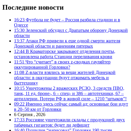
Последние новости
16:23
Футбола не будет – Россия разбила стадион и в
Одессе
15:30
Зеленский обсудил с Драпатым оборону Донецкой
области
13:37
Атаки РФ привели к еще одной смерти жителя
Донецкой области и ранениям пятерых
12:44
В Краматорске закрывают отделения почты,
остановлена работа Станции переливания крови
11:51
Что “считает” в своих z-сводках гауляйтер
оккупированной Горловки?
11:08
Z-власти взялись за вещи жителей Донецкой
области: в оккупации будут отжимать мебель и
быттехнику
10:15
Уничтожены 2 вражеских РСЗО, 3 средств ПВО,
танк, 11 ед. броне-, 6 – спец- и 386 – автотехники, 67 –
артиллерии. Потери РФ в живой силе – 1210 “штыков”!
09:22
Именно здесь сейчас самый ад: основные бои идут
в 20–50 км от Горловки
6 Серпня , 2026
17:33
Россияне уничтожили склады с продукцией двух
табачных гигантов: будет ли дефицит
16:40
Пушилин “нарисовал” Горловке 190 тысяч