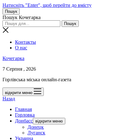
Натисніть "Enter", щоб перейти до вмісту
Пошук
Пошук Кочегарка
Контакты
О нас
Кочегарка
7 Серпня , 2026
Горлівська міська онлайн-газета
відкрити меню
Назад
Главная
Горловка
Донбасс
відкрити меню
Донецк
Луганск
Украина