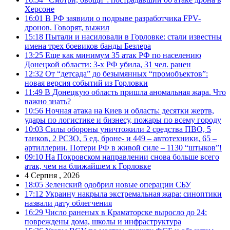
Херсоне
16:01
В РФ заявили о подрыве разработчика FPV-
дронов. Говорят, выжил
15:18
Пытали и насиловали в Горловке: стали известны
имена трех боевиков банды Безлера
13:25
Еще как минимум 35 атак РФ по населению
Донецкой области: 3-х РФ убила, 31 чел. ранен
12:32
От “детсада” до безымянных “промобъектов”:
новая версия событий из Горловки
11:49
В Донецкую область пришла аномальная жара. Что
важно знать?
10:56
Ночная атака на Киев и область: десятки жертв,
удары по логистике и бизнесу, пожары по всему городу
10:03
Силы обороны уничтожили 2 средства ПВО, 5
танков, 2 РСЗО, 5 ед. броне- и 449 – автотехники, 65 –
артиллерии. Потери РФ в живой силе – 1130 “штыков”!
09:10
На Покровском направлении снова больше всего
атак, чем на ближайшем к Горловке
4 Серпня , 2026
18:05
Зеленский одобрил новые операции СБУ
17:12
Украину накрыла экстремальная жара: синоптики
назвали дату облегчения
16:29
Число раненых в Краматорске выросло до 24:
повреждены дома, школы и инфраструктура