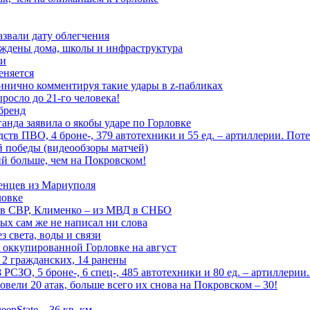
азвали дату облегчения
еждены дома, школы и инфраструктура
зи
еняется
инично комментируя такие удары в z-пабликах
росло до 21-го человека!
 бренд
анда заявила о якобы ударе по Горловке
тв ПВО, 4 броне-, 379 автотехники и 55 ед. – артиллерии. Поте
ой победы (видеообзоры матчей)
й больше, чем на Покровском!
енцев из Мариуполя
ловке
 в СВР, Клименко – из МВД в СНБО
рых сам же не написал ни слова
 света, воды и связи
 оккупированной Горловке на август
 2 гражданских, 14 ранены
СЗО, 5 броне-, 6 спец-, 485 автотехники и 80 ед. – артиллерии
вели 20 атак, больше всего их снова на Покровском – 30!
epState – 36 кв. км