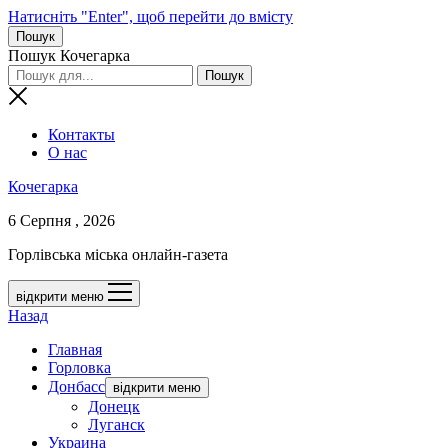
Натисніть "Enter", щоб перейти до вмісту
Пошук
Пошук Кочегарка
Контакты
О нас
Кочегарка
6 Серпня , 2026
Горлівська міська онлайн-газета
відкрити меню
Назад
Главная
Горловка
Донбасс
відкрити меню
Донецк
Луганск
Украина