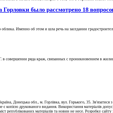
а Горловки было рассмотрено 18 вопросо
о облика. Именно об этом и шла речь на заседании градостроител
Г. в совершении ряда краж, связанных с проникновением в жили
раїна, Донецька обл., м. Горлівка, вул. Горького, 35. Зв'язатися 
е є копією друкованого видання. Використання матеріалів допус
 зміст републікованих матеріалів та новин не несе. Розробку са