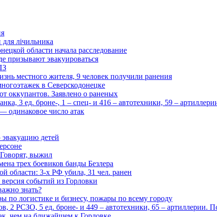
ия
и для лічильника
нецкой области начала расследование
де призывают эвакуироваться
ПЗ
изнь местного жителя, 9 человек получили ранения
многоэтажек в Северскодонецке
 от оккупантов. Заявлено о раненых
ка, 3 ед. броне-, 1 – спец- и 416 – автотехники, 59 – артиллер
— одинаковое число атак
 эвакуацию детей
ерсоне
 Говорят, выжил
мена трех боевиков банды Безлера
 области: 3-х РФ убила, 31 чел. ранен
 версия событий из Горловки
важно знать?
ары по логистике и бизнесу, пожары по всему городу
, 2 РСЗО, 5 ед. броне- и 449 – автотехники, 65 – артиллерии. 
ак, чем на ближайшем к Горловке