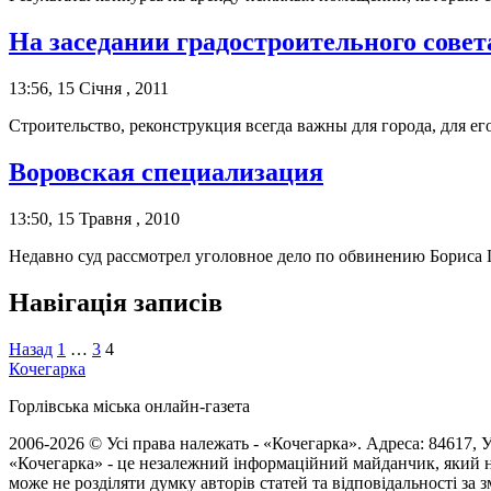
На заседании градостроительного совет
13:56, 15 Січня , 2011
Строительство, реконструкция всегда важны для города, для ег
Воровская специализация
13:50, 15 Травня , 2010
Недавно суд рассмотрел уголовное дело по обвинению Бориса 
Навігація записів
Назад
1
…
3
4
Кочегарка
Горлівська міська онлайн-газета
2006-2026 © Усі права належать - «Кочегарка». Адреса: 84617, Ук
«Кочегарка» - це незалежний інформаційний майданчик, який н
може не розділяти думку авторів статей та відповідальності за