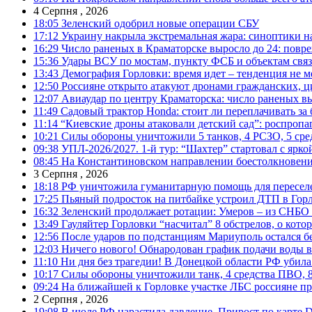
4 Серпня , 2026
18:05
Зеленский одобрил новые операции СБУ
17:12
Украину накрыла экстремальная жара: синоптики н
16:29
Число раненых в Краматорске выросло до 24: повр
15:36
Удары ВСУ по мостам, пункту ФСБ и объектам свя
13:43
Демография Горловки: время идет – тенденция не м
12:50
Россияне открыто атакуют дронами гражданских, ц
12:07
Авиаудар по центру Краматорска: число раненых вы
11:49
Садовый трактор Honda: стоит ли переплачивать за
11:14
“Киевские дроны атаковали детский сад”: роспропаг
10:21
Силы обороны уничтожили 5 танков, 4 РСЗО, 5 средс
09:38
УПЛ-2026/2027. 1-й тур: “Шахтер” стартовал с ярк
08:45
На Константиновском направлении боестолкновени
3 Серпня , 2026
18:18
РФ уничтожила гуманитарную помощь для пересел
17:25
Пьяный подросток на питбайке устроил ДТП в Гор
16:32
Зеленский продолжает ротации: Умеров – из СНБО
13:49
Гауляйтер Горловки “насчитал” 8 обстрелов, о кото
12:56
После ударов по подстанциям Мариуполь остался без
12:03
Ничего нового! Обнародован график подачи воды в
11:10
Ни дня без трагедии! В Донецкой области РФ убила
10:17
Силы обороны уничтожили танк, 4 средства ПВО, 8 Р
09:24
На ближайшей к Горловке участке ЛБС россияне про
2 Серпня , 2026
19:08
В июле РФ нарастила давление. Прирост по карте De