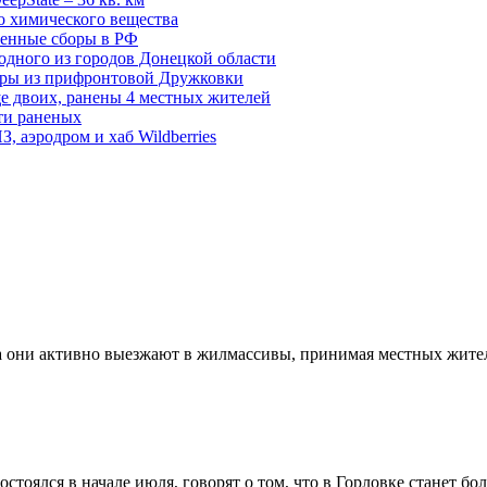
о химического вещества
енные сборы в РФ
одного из городов Донецкой области
дры из прифронтовой Дружковки
е двоих, ранены 4 местных жителей
сти раненых
, аэродром и хаб Wildberries
да они активно выезжают в жилмассивы, принимая местных жит
тоялся в начале июля, говорят о том, что в Горловке станет бо