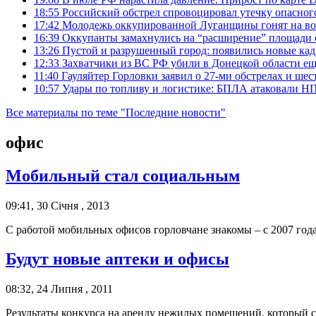
18:55
Российский обстрел спровоцировал утечку опасног
17:42
Молодежь оккупированной Луганщины гонят на во
16:39
Оккупанты замахнулись на “расширение” площади 
13:26
Пустой и разрушенный город: появились новые ка
12:33
Захватчики из ВС РФ убили в Донецкой области ещ
11:40
Гауляйтер Горловки заявил о 27-ми обстрелах и ше
10:57
Удары по топливу и логистике: БПЛА атаковали НПЗ
Все материалы по теме "Последние новости"
офис
Мобильный стал социальным
09:41, 30 Січня , 2013
С работой мобильных офисов горловчане знакомы – с 2007 го
Будут новые аптеки и офисы
08:32, 24 Липня , 2011
Результаты конкурса на аренду нежилых помещений, который сос