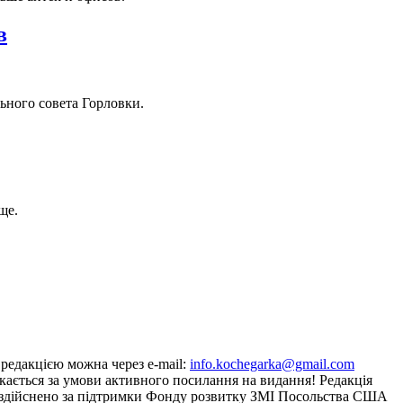
в
ьного совета Горловки.
ще.
з редакцією можна через e-mail:
info.kochegarka@gmail.com
кається за умови активного посилання на видання! Редакція
йту здійснено за підтримки Фонду розвитку ЗМІ Посольства США