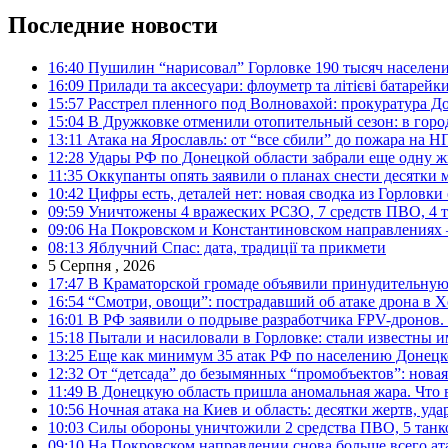
Последние новости
16:40
Пушилин “нарисовал” Горловке 190 тысяч населен
16:09
Прилади та аксесуари: флоуметр та літієві батарейк
15:57
Расстрел пленного под Волновахой: прокуратура До
15:04
В Дружковке отменили отопительный сезон: в горо
13:11
Атака на Ярославль: от “все сбили” до пожара на Н
12:28
Удары РФ по Донецкой области забрали еще одну ж
11:35
Оккупанты опять заявили о планах снести десятки 
10:42
Цифры есть, деталей нет: новая сводка из Горловки
09:59
Уничтожены 4 вражеских РСЗО, 7 средств ПВО, 4 тан
09:06
На Покровском и Константиновском направлениях 
08:13
Яблучний Спас: дата, традиції та прикмети
5 Серпня , 2026
17:47
В Краматорской громаде объявили принудительную
16:54
“Смотри, овощи”: пострадавший об атаке дрона в Х
16:01
В РФ заявили о подрыве разработчика FPV-дронов.
15:18
Пытали и насиловали в Горловке: стали известны и
13:25
Еще как минимум 35 атак РФ по населению Донецкой
12:32
От “детсада” до безымянных “промобъектов”: новая
11:49
В Донецкую область пришла аномальная жара. Что 
10:56
Ночная атака на Киев и область: десятки жертв, уд
10:03
Силы обороны уничтожили 2 средства ПВО, 5 танков
09:10
На Покровском направлении снова больше всего ат