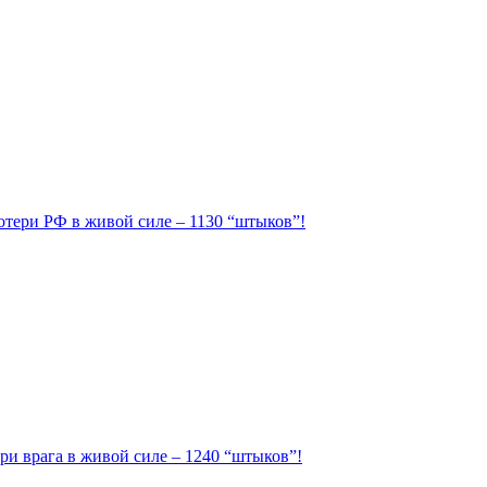
Потери РФ в живой силе – 1130 “штыков”!
ри врага в живой силе – 1240 “штыков”!