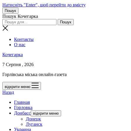
Натисніть "Enter", щоб перейти до вмісту
Пошук
Пошук Кочегарка
Контакты
О нас
Кочегарка
7 Серпня , 2026
Горлівська міська онлайн-газета
відкрити меню
Назад
Главная
Горловка
Донбасс
відкрити меню
Донецк
Луганск
Украина