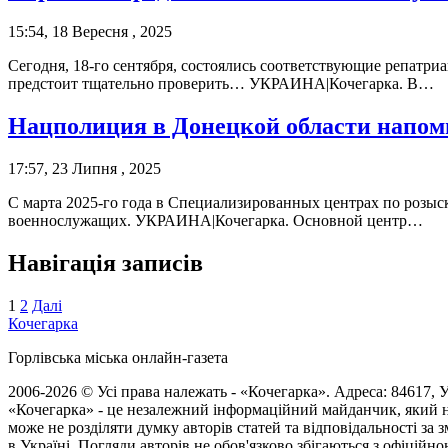
15:54, 18 Вересня , 2025
Сегодня, 18-го сентября, состоялись соответствующие репатр
предстоит тщательно проверить… УКРАИНА|Кочегарка. В…
Нацполиция в Донецкой области напоми
17:57, 23 Липня , 2025
С марта 2025-го года в Специализированных центрах по розыс
военнослужащих. УКРАИНА|Кочегарка. Основной центр…
Навігація записів
1
2
Далі
Кочегарка
Горлівська міська онлайн-газета
2006-2026 © Усі права належать - «Кочегарка». Адреса: 84617, Ук
«Кочегарка» - це незалежний інформаційний майданчик, який н
може не розділяти думку авторів статей та відповідальності за
в Україні. Погляди авторів не обов'язково збігаються з офіційно