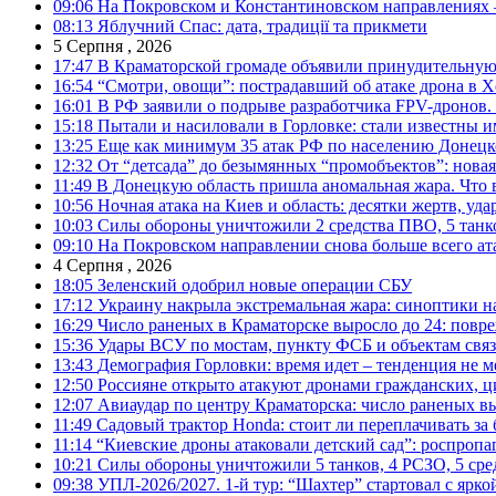
09:06
На Покровском и Константиновском направлениях 
08:13
Яблучний Спас: дата, традиції та прикмети
5 Серпня , 2026
17:47
В Краматорской громаде объявили принудительную
16:54
“Смотри, овощи”: пострадавший об атаке дрона в Х
16:01
В РФ заявили о подрыве разработчика FPV-дронов.
15:18
Пытали и насиловали в Горловке: стали известны и
13:25
Еще как минимум 35 атак РФ по населению Донецкой
12:32
От “детсада” до безымянных “промобъектов”: новая
11:49
В Донецкую область пришла аномальная жара. Что 
10:56
Ночная атака на Киев и область: десятки жертв, уд
10:03
Силы обороны уничтожили 2 средства ПВО, 5 танков
09:10
На Покровском направлении снова больше всего ат
4 Серпня , 2026
18:05
Зеленский одобрил новые операции СБУ
17:12
Украину накрыла экстремальная жара: синоптики н
16:29
Число раненых в Краматорске выросло до 24: повр
15:36
Удары ВСУ по мостам, пункту ФСБ и объектам свя
13:43
Демография Горловки: время идет – тенденция не м
12:50
Россияне открыто атакуют дронами гражданских, ц
12:07
Авиаудар по центру Краматорска: число раненых вы
11:49
Садовый трактор Honda: стоит ли переплачивать за
11:14
“Киевские дроны атаковали детский сад”: роспропаг
10:21
Силы обороны уничтожили 5 танков, 4 РСЗО, 5 средс
09:38
УПЛ-2026/2027. 1-й тур: “Шахтер” стартовал с ярк