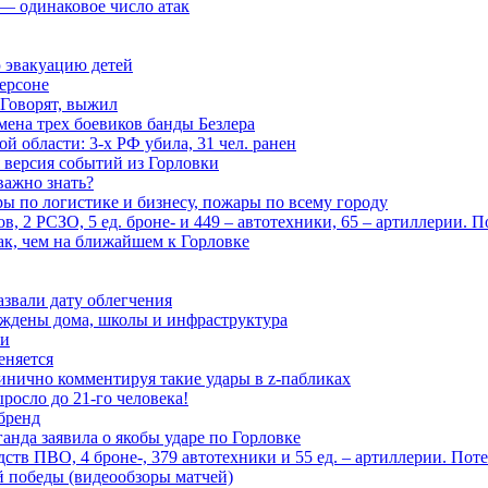
— одинаковое число атак
 эвакуацию детей
ерсоне
 Говорят, выжил
мена трех боевиков банды Безлера
 области: 3-х РФ убила, 31 чел. ранен
 версия событий из Горловки
важно знать?
ары по логистике и бизнесу, пожары по всему городу
, 2 РСЗО, 5 ед. броне- и 449 – автотехники, 65 – артиллерии. 
ак, чем на ближайшем к Горловке
азвали дату облегчения
еждены дома, школы и инфраструктура
зи
еняется
инично комментируя такие удары в z-пабликах
росло до 21-го человека!
 бренд
анда заявила о якобы ударе по Горловке
тв ПВО, 4 броне-, 379 автотехники и 55 ед. – артиллерии. Поте
ой победы (видеообзоры матчей)