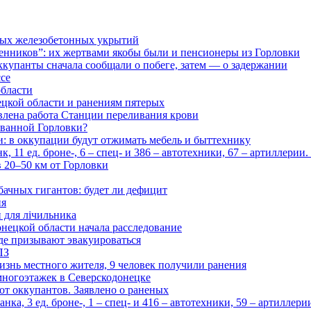
ьных железобетонных укрытий
нников”: их жертвами якобы были и пенсионеры из Горловки
ккупанты сначала сообщали о побеге, затем — о задержании
ссе
области
цкой области и ранениям пятерых
влена работа Станции переливания крови
рованной Горловки?
и: в оккупации будут отжимать мебель и быттехнику
 11 ед. броне-, 6 – спец- и 386 – автотехники, 67 – артиллерии
в 20–50 км от Горловки
бачных гигантов: будет ли дефицит
ия
и для лічильника
нецкой области начала расследование
де призывают эвакуироваться
ПЗ
изнь местного жителя, 9 человек получили ранения
многоэтажек в Северскодонецке
 от оккупантов. Заявлено о раненых
ка, 3 ед. броне-, 1 – спец- и 416 – автотехники, 59 – артиллер