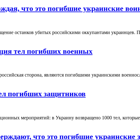
рждая, что это погибшие украинские во
звращение останков убитых российскими оккупантами украинцев.
ация тел погибших военных
т российская сторона, являются погибшими украинскими военно
тел погибших защитников
риационных мероприятий: в Украину возвращено 1000 тел, котор
верждают, что это погибшие украинские