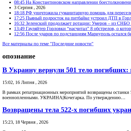
08:45
На Константиновском направлении боестолкновени
3 Серпня , 2026
18:18
РФ уничтожила гуманитарную помощь для пересел
17:25
Пьяный подросток на питбайке устроил ДТП в Гор
16:32
Зеленский продолжает ротации: Умеров – из СНБО
13:49
Гауляйтер Горловки “насчитал” 8 обстрелов, о кото
12:56
После ударов по подстанциям Мариуполь остался без
Все материалы по теме "Последние новости"
опознание
В Украину вернули 501 тело погибших:
15:02, 16 Липня , 2026
В рамках репатриационных мероприятий возвращены останки 5
военнопленными. УКРАИНА|Кочегарка. По утверждению…
Возвращены тела 522-х погибших укра
15:23, 18 Червня , 2026