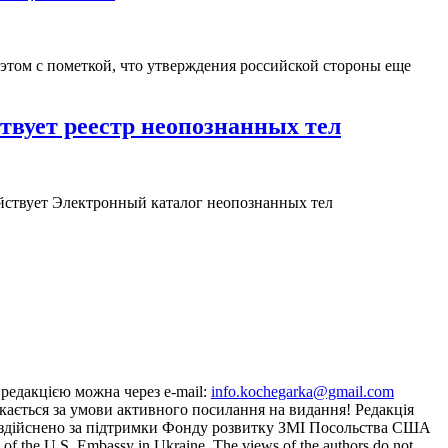
этом с пометкой, что утверждения российской стороны еще
твует реестр неопознанных тел
ействует Электронный каталог неопознанных тел
з редакцією можна через e-mail:
info.kochegarka@gmail.com
кається за умови активного посилання на видання! Редакція
йту здійснено за підтримки Фонду розвитку ЗМІ Посольства США
the U.S. Embassy in Ukraine. The views of the authors do not