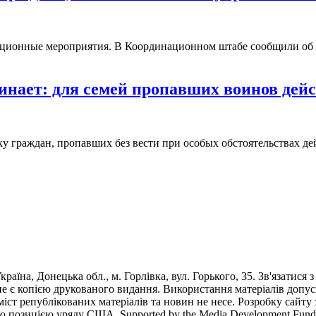
иационные мероприятия. В Координационном штабе сообщили об 
нает: для семей пропавших воинов дейс
ку граждан, пропавших без вести при особых обстоятельствах д
раїна, Донецька обл., м. Горлівка, вул. Горького, 35. Зв'язатися 
е є копією друкованого видання. Використання матеріалів допус
 зміст републікованих матеріалів та новин не несе. Розробку са
ю позицією уряду США. Supported by the Media Development Fund of 