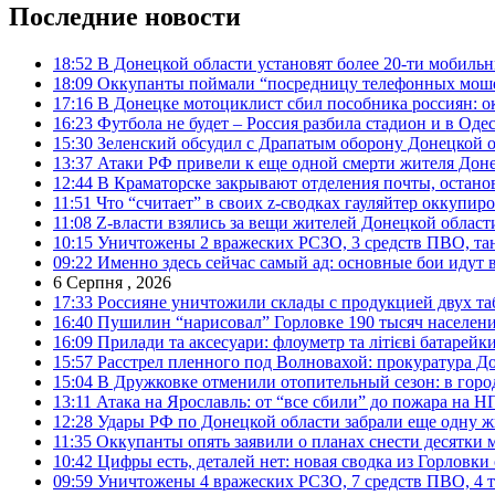
Последние новости
18:52
В Донецкой области установят более 20-ти мобил
18:09
Оккупанты поймали “посредницу телефонных моше
17:16
В Донецке мотоциклист сбил пособника россиян: о
16:23
Футбола не будет – Россия разбила стадион и в Оде
15:30
Зеленский обсудил с Драпатым оборону Донецкой 
13:37
Атаки РФ привели к еще одной смерти жителя Доне
12:44
В Краматорске закрывают отделения почты, остано
11:51
Что “считает” в своих z-сводках гауляйтер оккупи
11:08
Z-власти взялись за вещи жителей Донецкой област
10:15
Уничтожены 2 вражеских РСЗО, 3 средств ПВО, танк,
09:22
Именно здесь сейчас самый ад: основные бои идут 
6 Серпня , 2026
17:33
Россияне уничтожили склады с продукцией двух та
16:40
Пушилин “нарисовал” Горловке 190 тысяч населен
16:09
Прилади та аксесуари: флоуметр та літієві батарейк
15:57
Расстрел пленного под Волновахой: прокуратура До
15:04
В Дружковке отменили отопительный сезон: в горо
13:11
Атака на Ярославль: от “все сбили” до пожара на Н
12:28
Удары РФ по Донецкой области забрали еще одну ж
11:35
Оккупанты опять заявили о планах снести десятки 
10:42
Цифры есть, деталей нет: новая сводка из Горловки
09:59
Уничтожены 4 вражеских РСЗО, 7 средств ПВО, 4 тан